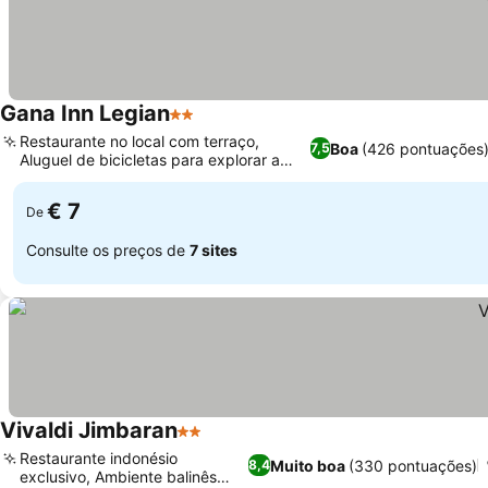
Gana Inn Legian
2 Estrelas
Restaurante no local com terraço,
Boa
(426 pontuações
7,5
Aluguel de bicicletas para explorar a
região
€ 7
De
Consulte os preços de
7 sites
Vivaldi Jimbaran
2 Estrelas
Restaurante indonésio
Muito boa
(330 pontuações)
8,4
exclusivo, Ambiente balinês