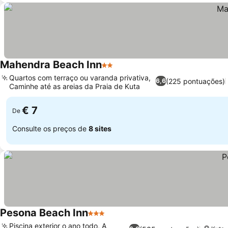
Mahendra Beach Inn
2 Estrelas
Quartos com terraço ou varanda privativa,
(225 pontuações)
6,6
Caminhe até as areias da Praia de Kuta
€ 7
De
Consulte os preços de
8 sites
Pesona Beach Inn
3 Estrelas
Piscina exterior o ano todo, A