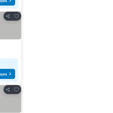
eços
Adicionar aos favoritos
Partilhar
eços
Adicionar aos favoritos
Partilhar