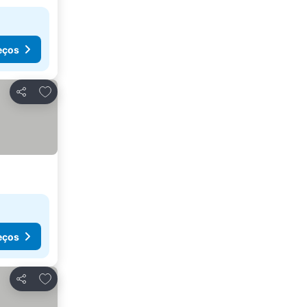
eços
Adicionar aos favoritos
Partilhar
eços
Adicionar aos favoritos
Partilhar