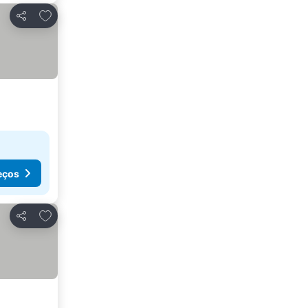
Adicionar aos favoritos
Partilhar
eços
Adicionar aos favoritos
Partilhar