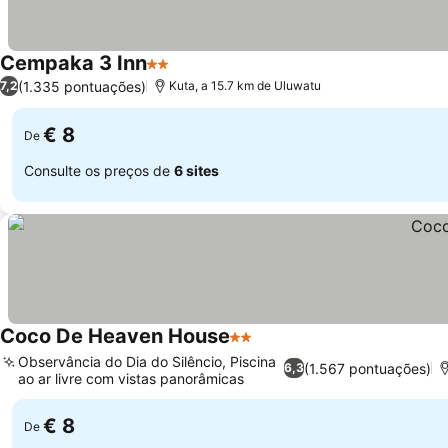
Cempaka 3 Inn
2 Estrelas
(1.335 pontuações)
7,2
Kuta, a 15.7 km de Uluwatu
€ 8
De
Consulte os preços de
6 sites
Coco De Heaven House
2 Estrelas
Observância do Dia do Silêncio, Piscina
(1.567 pontuações)
6,3
ao ar livre com vistas panorâmicas
€ 8
De