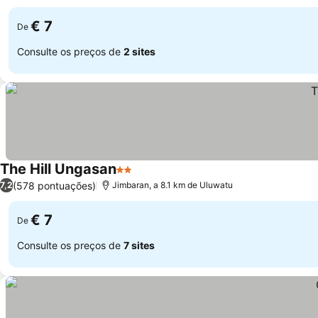
autêntico
€ 7
De
Consulte os preços de
2 sites
The Hill Ungasan
2 Estrelas
(578 pontuações)
7,2
Jimbaran, a 8.1 km de Uluwatu
€ 7
De
Consulte os preços de
7 sites