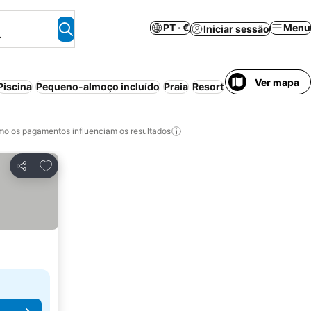
PT · €
Menu
Iniciar sessão
.
Ver mapa
Piscina
Pequeno-almoço incluído
Praia
Resort
Ar condicionado
o os pagamentos influenciam os resultados
Adicionar aos favoritos
Partilhar