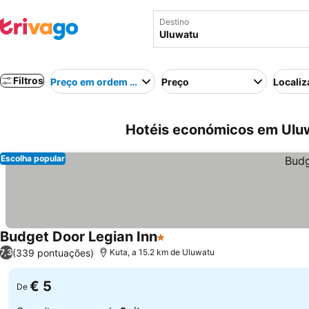
Destino
Filtros
Preço em ordem crescente
Preço
Localiz
Hotéis económicos em Uluw
Escolha popular
Budget Door Legian Inn
1 Estrelas
(339 pontuações)
7,3
Kuta, a 15.2 km de Uluwatu
€ 5
De