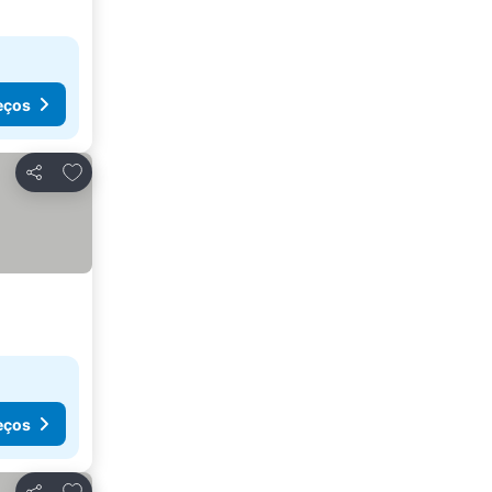
eços
Adicionar aos favoritos
Partilhar
eços
Adicionar aos favoritos