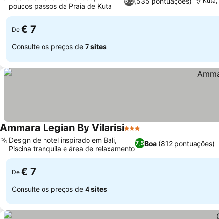
(535 pontuações)
6,0
Kuta,
poucos passos da Praia de Kuta
€ 7
De
Consulte os preços de
7 sites
Ammara Legian By Vilarisi
3 Estrelas
Design de hotel inspirado em Bali,
Boa
(812 pontuações)
7,5
Piscina tranquila e área de relaxamento
€ 7
De
Consulte os preços de
4 sites