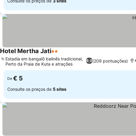
Consulte os preços de
3 sites
Hotel Mertha Jati
2 Estrelas
Estadia em bangalô balinês tradicional,
(209 pontuações)
6,0
Perto da Praia de Kuta e atrações
€ 5
De
Consulte os preços de
5 sites