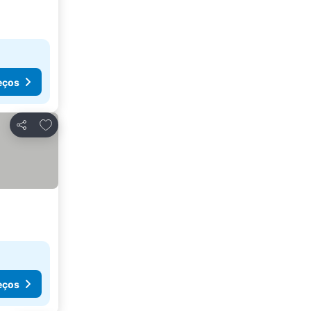
eços
Adicionar aos favoritos
Partilhar
eços