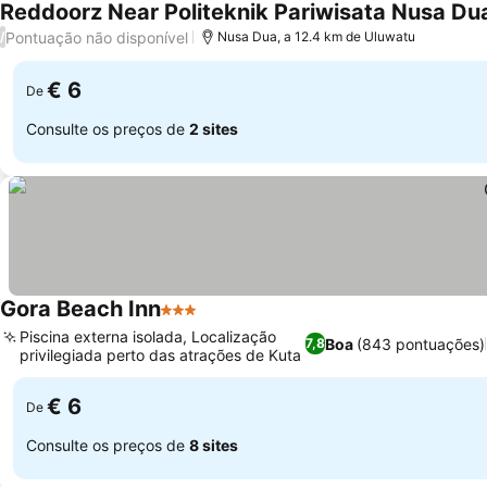
Reddoorz Near Politeknik Pariwisata Nusa Dua
Pontuação não disponível
/
Nusa Dua, a 12.4 km de Uluwatu
€ 6
De
Consulte os preços de
2 sites
Gora Beach Inn
3 Estrelas
Piscina externa isolada, Localização
Boa
(843 pontuações)
7,8
privilegiada perto das atrações de Kuta
€ 6
De
Consulte os preços de
8 sites