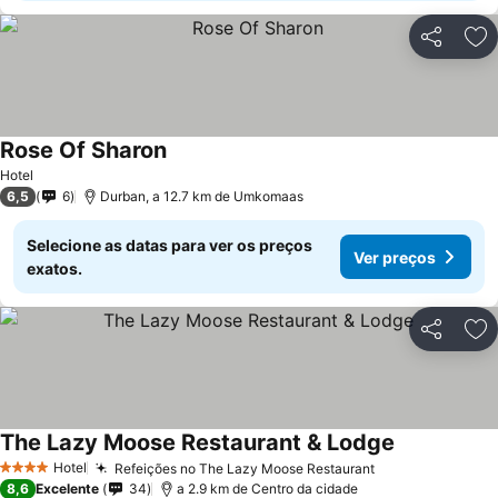
Partilhar
Ad
Rose Of Sharon
Hotel
6,5
6
Durban, a 12.7 km de Umkomaas
Selecione as datas para ver os preços
Ver preços
exatos.
Partilhar
Ad
The Lazy Moose Restaurant & Lodge
Hotel
Refeições no The Lazy Moose Restaurant
4 Estrelas
8,6
Excelente
34
a 2.9 km de Centro da cidade