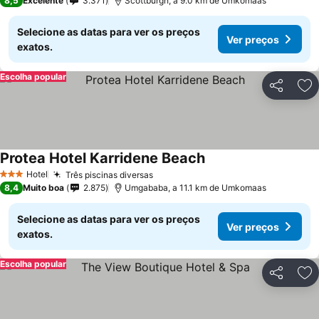
8,5
Excelente
3.371
Scottburgh, a 9.0 km de Umkomaas
Selecione as datas para ver os preços
Ver preços
exatos.
Escolha popular
Partilhar
Ad
Protea Hotel Karridene Beach
Hotel
Três piscinas diversas
3 Estrelas
8,4
Muito boa
2.875
Umgababa, a 11.1 km de Umkomaas
Selecione as datas para ver os preços
Ver preços
exatos.
Escolha popular
Partilhar
Ad