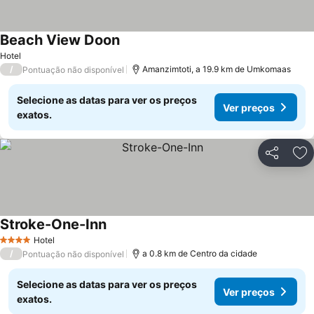
Beach View Doon
Hotel
/
Amanzimtoti, a 19.9 km de Umkomaas
Pontuação não disponível
Selecione as datas para ver os preços
Ver preços
exatos.
Partilhar
Ad
Stroke-One-Inn
Hotel
4 Estrelas
/
a 0.8 km de Centro da cidade
Pontuação não disponível
Selecione as datas para ver os preços
Ver preços
exatos.