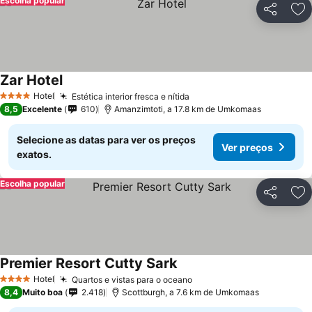
Escolha popular
Partilhar
Ad
Zar Hotel
Hotel
Estética interior fresca e nítida
4 Estrelas
8,5
Excelente
610
Amanzimtoti, a 17.8 km de Umkomaas
Selecione as datas para ver os preços
Ver preços
exatos.
Escolha popular
Partilhar
Ad
Premier Resort Cutty Sark
Hotel
Quartos e vistas para o oceano
4 Estrelas
8,4
Muito boa
2.418
Scottburgh, a 7.6 km de Umkomaas