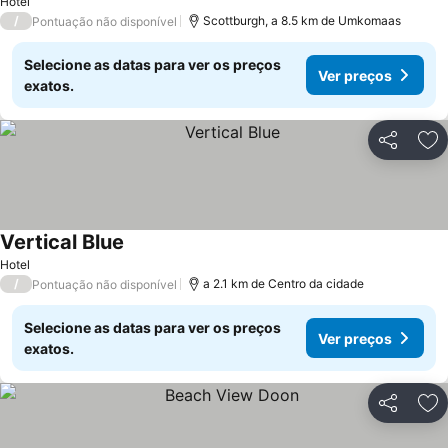
Hotel
/
Scottburgh, a 8.5 km de Umkomaas
Pontuação não disponível
Selecione as datas para ver os preços
Ver preços
exatos.
Partilhar
Ad
Vertical Blue
Hotel
/
a 2.1 km de Centro da cidade
Pontuação não disponível
Selecione as datas para ver os preços
Ver preços
exatos.
Partilhar
Ad