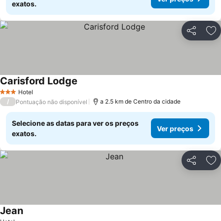
exatos.
Partilhar
Ad
Carisford Lodge
Hotel
3 Estrelas
/
a 2.5 km de Centro da cidade
Pontuação não disponível
Selecione as datas para ver os preços
Ver preços
exatos.
Partilhar
Ad
Jean