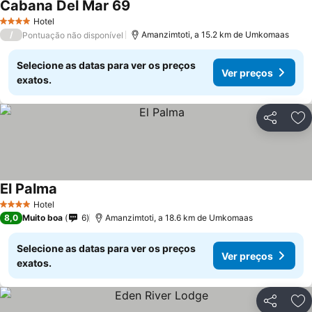
Cabana Del Mar 69
Hotel
4 Estrelas
/
Amanzimtoti, a 15.2 km de Umkomaas
Pontuação não disponível
Selecione as datas para ver os preços
Ver preços
exatos.
Partilhar
Ad
El Palma
Hotel
4 Estrelas
8,0
Muito boa
6
Amanzimtoti, a 18.6 km de Umkomaas
Selecione as datas para ver os preços
Ver preços
exatos.
Partilhar
Ad