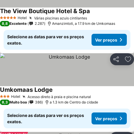
The View Boutique Hotel & Spa
Hotel
Várias piscinas azuis cintilantes
5 Estrelas
8,8
Excelente
2.287
Amanzimtoti, a 17.9 km de Umkomaas
Selecione as datas para ver os preços
Ver preços
exatos.
Partilhar
Ad
Umkomaas Lodge
Hotel
Acesso direto à praia e piscina natural
3 Estrelas
8,3
Muito boa
386
a 1.3 km de Centro da cidade
Selecione as datas para ver os preços
Ver preços
exatos.