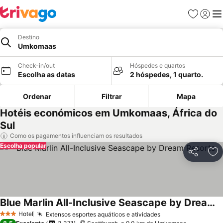
Favoritos
Iniciar
Me
Destino
Umkomaas
Check-in/out
Hóspedes e quartos
Escolha as datas
2 hóspedes, 1 quarto.
Ordenar
Filtrar
Mapa
Hotéis económicos em Umkomaas, África do
Sul
Como os pagamentos influenciam os resultados
Escolha popular
Partilhar
Ad
Blue Marlin All-Inclusive Seascape by Dream Resorts
Hotel
Extensos esportes aquáticos e atividades
3 Estrelas