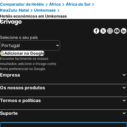
Comparador de Hotéis
África
África do Sul
KwaZulu-Natal
Umkomaas
Hotéis económicos em Umkomaas
Facebook
Twitter
Insta
Yo
Selecione o seu país
Adicionar no Google
Encontre facilmente os nossos
resultados: adicione o trivago como
fonte preferencial no Google.
Empresa
Os nossos produtos
Termos e políticas
Suporte