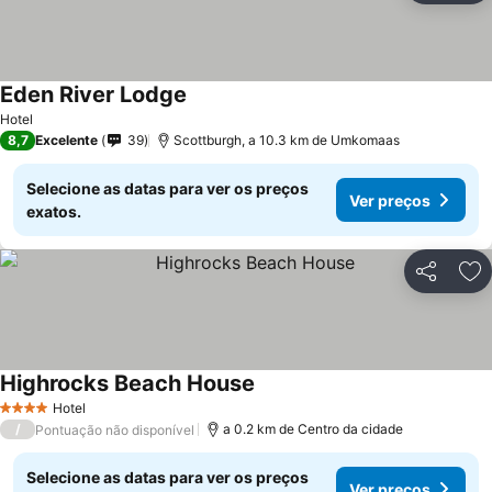
Eden River Lodge
Hotel
8,7
Excelente
39
Scottburgh, a 10.3 km de Umkomaas
Selecione as datas para ver os preços
Ver preços
exatos.
Partilhar
Ad
Highrocks Beach House
Hotel
4 Estrelas
/
a 0.2 km de Centro da cidade
Pontuação não disponível
Selecione as datas para ver os preços
Ver preços