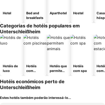
Hotel
Bed and
Aparthotel
Hostel
Casa
breakfasts
hósp
Categorias de hotéis populares em
Unterschleißheim
Hotéis de
Hotéis
Hotéis que
Hotéis
Hoté
luxo
com
permitem
com spa
com
piscinas
animais
esta
ment
Hotéis económicos perto de
Unterschleißheim
Estes hotéis também poderão interessá-lo...