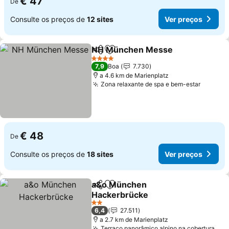
€ 47
De
Consulte os preços de
12 sites
Ver preços
NH München Messe
Partilhar
Adicionar aos favoritos
4 Estrelas
7,9
Boa
7.730
a 4.6 km de Marienplatz
Zona relaxante de spa e bem-estar
€ 48
De
Consulte os preços de
18 sites
Ver preços
a&o München
Partilhar
Adicionar aos favoritos
Hackerbrücke
2 Estrelas
6,4
27.511
a 2.7 km de Marienplatz
Terraço panorâmico alpino na cobertura