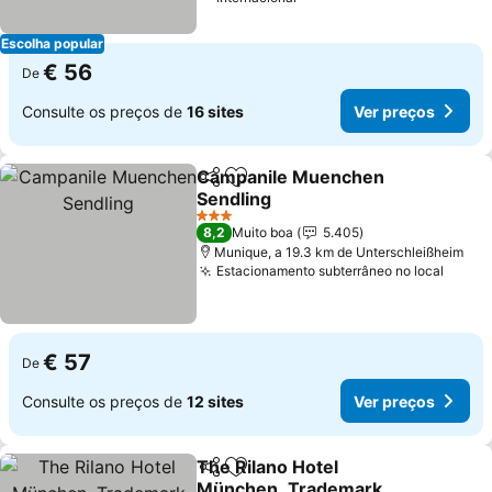
Escolha popular
€ 56
De
Consulte os preços de
16 sites
Ver preços
Campanile Muenchen
Partilhar
Adicionar aos favoritos
Sendling
3 Estrelas
8,2
Muito boa
5.405
Munique, a 19.3 km de Unterschleißheim
Estacionamento subterrâneo no local
€ 57
De
Consulte os preços de
12 sites
Ver preços
The Rilano Hotel
Partilhar
Adicionar aos favoritos
München, Trademark