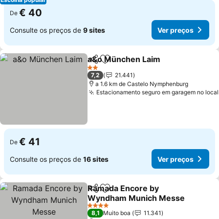
€ 40
De
Consulte os preços de
9 sites
Ver preços
a&o München Laim
Partilhar
Adicionar aos favoritos
2 Estrelas
7,2
21.441
a 1.6 km de Castelo Nymphenburg
Estacionamento seguro em garagem no local
€ 41
De
Consulte os preços de
16 sites
Ver preços
Ramada Encore by
Partilhar
Adicionar aos favoritos
Wyndham Munich Messe
4 Estrelas
8,1
Muito boa
11.341