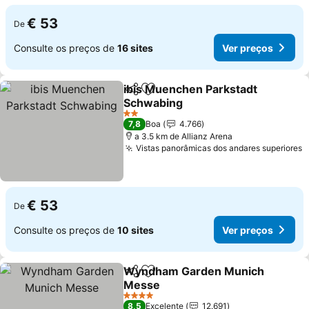
€ 53
De
Consulte os preços de
16 sites
Ver preços
ibis Muenchen Parkstadt
Partilhar
Adicionar aos favoritos
Schwabing
2 Estrelas
7,8
Boa
4.766
a 3.5 km de Allianz Arena
Vistas panorâmicas dos andares superiores
€ 53
De
Consulte os preços de
10 sites
Ver preços
Wyndham Garden Munich
Partilhar
Adicionar aos favoritos
Messe
4 Estrelas
8,5
Excelente
12.691