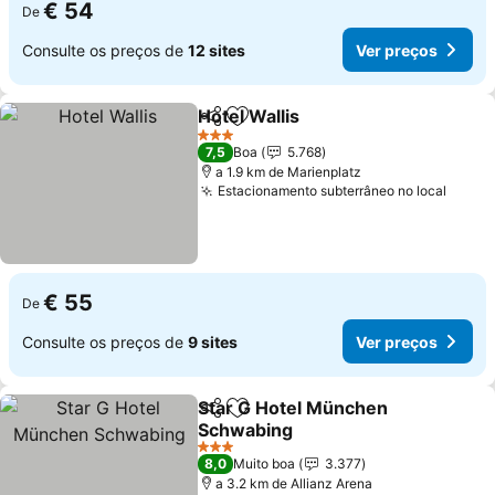
€ 54
De
Consulte os preços de
12 sites
Ver preços
Hotel Wallis
Partilhar
Adicionar aos favoritos
3 Estrelas
7,5
Boa
5.768
a 1.9 km de Marienplatz
Estacionamento subterrâneo no local
€ 55
De
Consulte os preços de
9 sites
Ver preços
Star G Hotel München
Partilhar
Adicionar aos favoritos
Schwabing
3 Estrelas
8,0
Muito boa
3.377
a 3.2 km de Allianz Arena