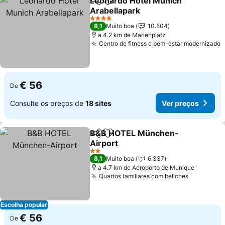
Leonardo Hotel Munich
Partilhar
Adicionar aos favoritos
Arabellapark
4 Estrelas
8,1
Muito boa
10.504
a 4.2 km de Marienplatz
Centro de fitness e bem-estar modernizado
€ 56
De
Consulte os preços de
18 sites
Ver preços
B&B HOTEL München-
Partilhar
Adicionar aos favoritos
Airport
2 Estrelas
8,1
Muito boa
6.337
a 4.7 km de Aeroporto de Munique
Quartos familiares com beliches
Escolha popular
€ 56
De