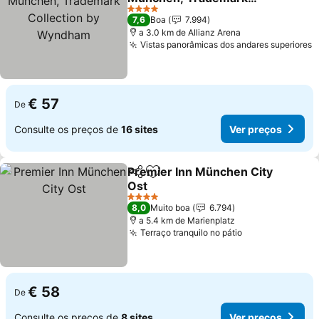
Collection by Wyndham
4 Estrelas
7,6
Boa
7.994
a 3.0 km de Allianz Arena
Vistas panorâmicas dos andares superiores
€ 57
De
Consulte os preços de
16 sites
Ver preços
Premier Inn München City
Partilhar
Adicionar aos favoritos
Ost
4 Estrelas
8,0
Muito boa
6.794
a 5.4 km de Marienplatz
Terraço tranquilo no pátio
€ 58
De
Consulte os preços de
8 sites
Ver preços