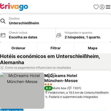
Favoritos
Iniciar
Me
Destino
Unterschleißheim
Check-in/out
Hóspedes e quartos
Escolha as datas
2 hóspedes, 1 quarto.
Ordenar
Filtrar
Mapa
Hotéis económicos em Unterschleißheim,
Alemanha
Como os pagamentos influenciam os resultados
McDreams Hotel
Partilhar
Adicionar aos favoritos
München-Messe
3 Estrelas
8,0
Muito boa
7.631
Feldkirchen, a 19.5 km de Unterschleißheim
Padaria e supermercado integrados
Escolha popular