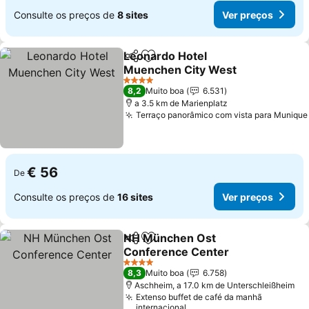
Consulte os preços de
8 sites
Ver preços
Leonardo Hotel
Partilhar
Adicionar aos favoritos
Muenchen City West
4 Estrelas
8,2
Muito boa
6.531
a 3.5 km de Marienplatz
Terraço panorâmico com vista para Munique
€ 56
De
Consulte os preços de
16 sites
Ver preços
NH München Ost
Partilhar
Adicionar aos favoritos
Conference Center
4 Estrelas
8,3
Muito boa
6.758
Aschheim, a 17.0 km de Unterschleißheim
Extenso buffet de café da manhã
internacional