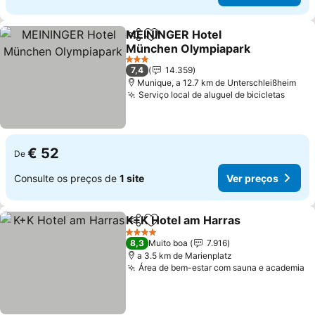
MEININGER Hotel
Partilhar
Adicionar aos favoritos
München Olympiapark
3 Estrelas
7,4
14.359
Munique, a 12.7 km de Unterschleißheim
Serviço local de aluguel de bicicletas
€ 52
De
Consulte os preços de
1 site
Ver preços
K+K Hotel am Harras
Partilhar
Adicionar aos favoritos
4 Estrelas
8,3
Muito boa
7.916
a 3.5 km de Marienplatz
Área de bem-estar com sauna e academia