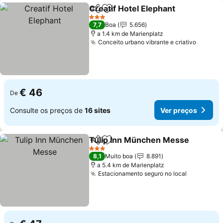
Creatif Hotel Elephant
Partilhar
Adicionar aos favoritos
3 Estrelas
7,7
Boa
5.656
a 1.4 km de Marienplatz
Conceito urbano vibrante e criativo
€ 46
De
Consulte os preços de
16 sites
Ver preços
Tulip Inn München Messe
Partilhar
Adicionar aos favoritos
3 Estrelas
8,1
Muito boa
8.891
a 5.4 km de Marienplatz
Estacionamento seguro no local