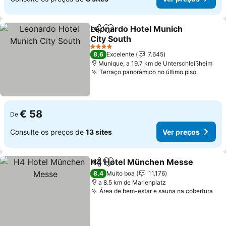
Leonardo Hotel Munich
Partilhar
Adicionar aos favoritos
City South
4 Estrelas
8,6
Excelente
7.645
Munique, a 19.7 km de Unterschleißheim
Terraço panorâmico no último piso
€ 58
De
Consulte os preços de
13 sites
Ver preços
H4 Hotel München Messe
Partilhar
Adicionar aos favoritos
8,4
Muito boa
11.176
a 8.5 km de Marienplatz
Área de bem-estar e sauna na cobertura