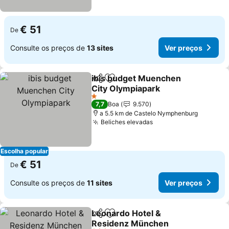
€ 51
De
Consulte os preços de
13 sites
Ver preços
ibis budget Muenchen
Partilhar
Adicionar aos favoritos
City Olympiapark
1 Estrelas
7,7
Boa
9.570
a 5.5 km de Castelo Nymphenburg
Beliches elevadas
Escolha popular
€ 51
De
Consulte os preços de
11 sites
Ver preços
Leonardo Hotel &
Partilhar
Adicionar aos favoritos
Residenz München