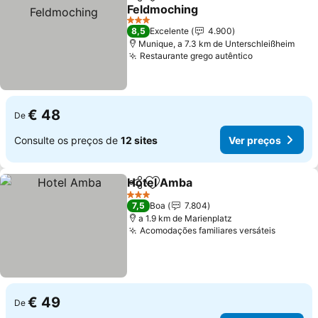
Partilhar
Adicionar aos favoritos
Feldmoching
3 Estrelas
8,5
Excelente
4.900
Munique, a 7.3 km de Unterschleißheim
Restaurante grego autêntico
€ 48
De
Consulte os preços de
12 sites
Ver preços
Hotel Amba
Partilhar
Adicionar aos favoritos
3 Estrelas
7,5
Boa
7.804
a 1.9 km de Marienplatz
Acomodações familiares versáteis
€ 49
De