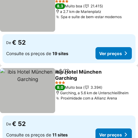
4 Estrelas
8,3
Muito boa
21.415
a 2.7 km de Marienplatz
Spa e suíte de bem-estar modernos
€ 52
De
Consulte os preços de
19 sites
Ver preços
ibis Hotel München
Partilhar
Adicionar aos favoritos
Garching
3 Estrelas
8,0
Muito boa
3.394
Garching, a 5.6 km de Unterschleißheim
Proximidade com a Allianz Arena
€ 52
De
Consulte os preços de
11 sites
Ver preços