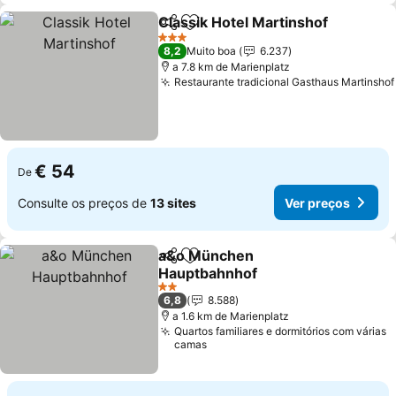
Classik Hotel Martinshof
Partilhar
Adicionar aos favoritos
3 Estrelas
8,2
Muito boa
6.237
a 7.8 km de Marienplatz
Restaurante tradicional Gasthaus Martinshof
€ 54
De
Consulte os preços de
13 sites
Ver preços
a&o München
Partilhar
Adicionar aos favoritos
Hauptbahnhof
2 Estrelas
6,8
8.588
a 1.6 km de Marienplatz
Quartos familiares e dormitórios com várias
camas