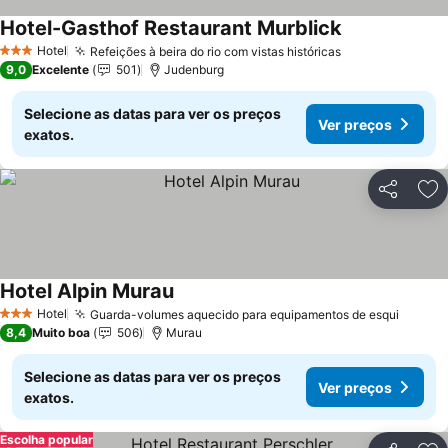
Hotel-Gasthof Restaurant Murblick
Hotel
Refeições à beira do rio com vistas históricas
3 Estrelas
9,0
Excelente
501
Judenburg
Selecione as datas para ver os preços
Ver preços
exatos.
Partilhar
Ad
Hotel Alpin Murau
Hotel
Guarda-volumes aquecido para equipamentos de esqui
3 Estrelas
8,4
Muito boa
506
Murau
Selecione as datas para ver os preços
Ver preços
exatos.
Escolha popular