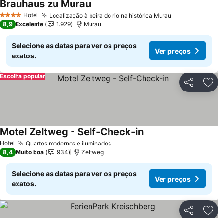
Brauhaus zu Murau
Hotel
Localização à beira do rio na histórica Murau
4 Estrelas
8,9
Excelente
1.929
Murau
Selecione as datas para ver os preços
Ver preços
exatos.
Escolha popular
Partilhar
Ad
Motel Zeltweg - Self-Check-in
Hotel
Quartos modernos e iluminados
8,4
Muito boa
934
Zeltweg
Selecione as datas para ver os preços
Ver preços
exatos.
Partilhar
Ad