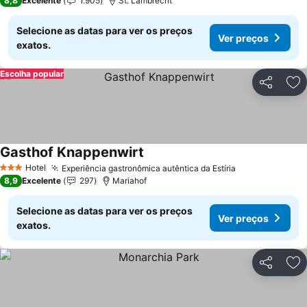
8,8
Excelente
1.905
St. Lambrecht
Selecione as datas para ver os preços
Ver preços
exatos.
Escolha popular
Partilhar
Ad
Gasthof Knappenwirt
Hotel
Experiência gastronômica autêntica da Estíria
3 Estrelas
8,9
Excelente
297
Mariahof
Selecione as datas para ver os preços
Ver preços
exatos.
Partilhar
Ad