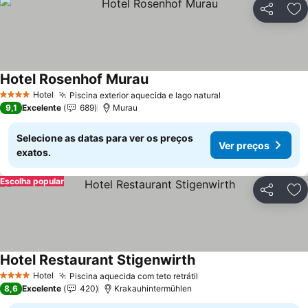
Partilhar
Ad
Hotel Rosenhof Murau
Hotel
Piscina exterior aquecida e lago natural
4 Estrelas
9,1
Excelente
689
Murau
Selecione as datas para ver os preços
Ver preços
exatos.
Escolha popular
Partilhar
Ad
Hotel Restaurant Stigenwirth
Hotel
Piscina aquecida com teto retrátil
4 Estrelas
8,6
Excelente
420
Krakauhintermühlen