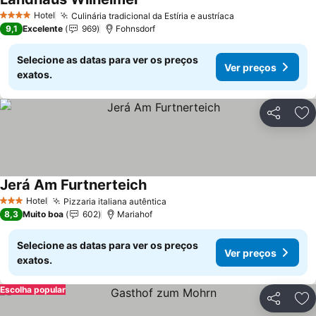
Hotel
Culinária tradicional da Estíria e austríaca
4 Estrelas
9,1
Excelente
969
Fohnsdorf
Selecione as datas para ver os preços
Ver preços
exatos.
Partilhar
Ad
Jerá Am Furtnerteich
Hotel
Pizzaria italiana autêntica
3 Estrelas
8,3
Muito boa
602
Mariahof
Selecione as datas para ver os preços
Ver preços
exatos.
Escolha popular
Partilhar
Ad