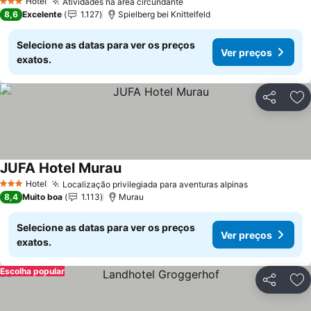
Hotel
Atividades na área circundante
3 Estrelas
8,6
Excelente
1.127
Spielberg bei Knittelfeld
Selecione as datas para ver os preços
Ver preços
exatos.
Partilhar
Ad
JUFA Hotel Murau
Hotel
Localização privilegiada para aventuras alpinas
3 Estrelas
8,4
Muito boa
1.113
Murau
Selecione as datas para ver os preços
Ver preços
exatos.
Escolha popular
Partilhar
Ad