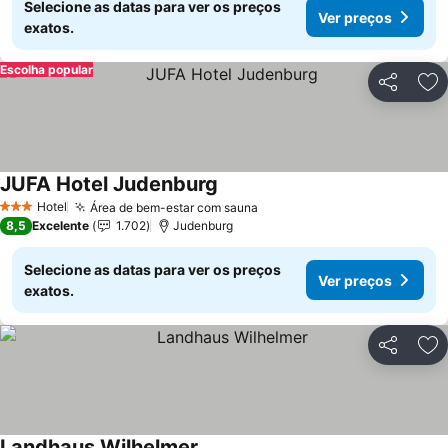
Selecione as datas para ver os preços
Ver preços
exatos.
Escolha popular
Partilhar
Ad
JUFA Hotel Judenburg
Hotel
Área de bem-estar com sauna
3 Estrelas
8,5
Excelente
1.702
Judenburg
Selecione as datas para ver os preços
Ver preços
exatos.
Partilhar
Ad
Landhaus Wilhelmer