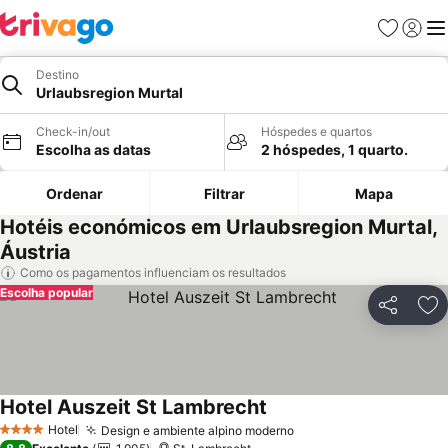
Favoritos
Iniciar
Me
Destino
Urlaubsregion Murtal
Check-in/out
Hóspedes e quartos
Escolha as datas
2 hóspedes, 1 quarto.
Ordenar
Filtrar
Mapa
Hotéis económicos em Urlaubsregion Murtal,
Áustria
Como os pagamentos influenciam os resultados
Escolha popular
Partilhar
Ad
Hotel Auszeit St Lambrecht
Hotel
Design e ambiente alpino moderno
4 Estrelas