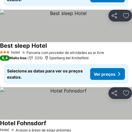
Partilhar
Ad
Best sleep Hotel
Hotel
Parceria com provedor de atividades ao ar livre
3 Estrelas
8,4
Muito boa
335
Spielberg bei Knittelfeld
Selecione as datas para ver os preços
Ver preços
exatos.
Partilhar
Ad
Hotel Fohnsdorf
Hotel
Acesso a áreas de esqui próximas