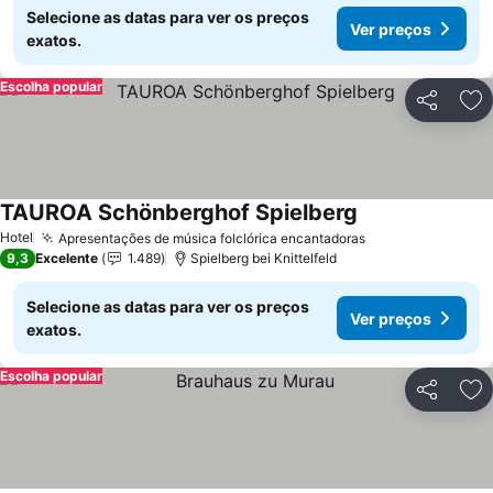
Selecione as datas para ver os preços
Ver preços
exatos.
Escolha popular
Partilhar
Ad
TAUROA Schönberghof Spielberg
Hotel
Apresentações de música folclórica encantadoras
9,3
Excelente
1.489
Spielberg bei Knittelfeld
Selecione as datas para ver os preços
Ver preços
exatos.
Escolha popular
Partilhar
Ad