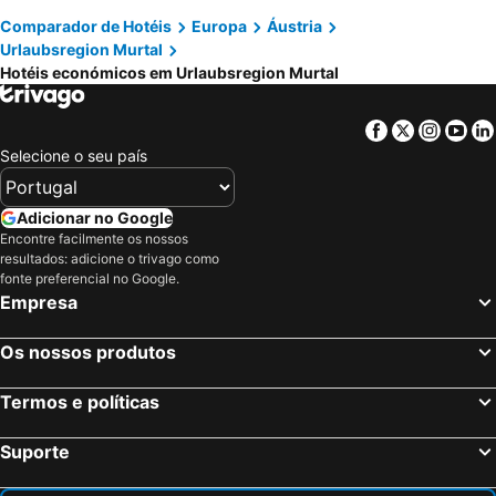
Comparador de Hotéis
Europa
Áustria
Urlaubsregion Murtal
Hotéis económicos em Urlaubsregion Murtal
Facebook
Twitter
Insta
Yo
Selecione o seu país
Adicionar no Google
Encontre facilmente os nossos
resultados: adicione o trivago como
fonte preferencial no Google.
Empresa
Os nossos produtos
Termos e políticas
Suporte