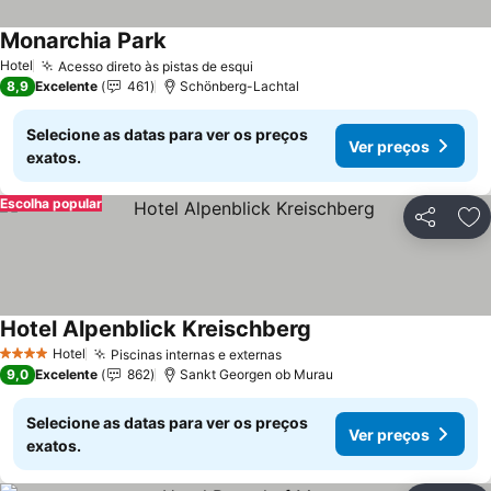
Monarchia Park
Hotel
Acesso direto às pistas de esqui
8,9
Excelente
461
Schönberg-Lachtal
Selecione as datas para ver os preços
Ver preços
exatos.
Escolha popular
Partilhar
Ad
Hotel Alpenblick Kreischberg
Hotel
Piscinas internas e externas
4 Estrelas
9,0
Excelente
862
Sankt Georgen ob Murau
Selecione as datas para ver os preços
Ver preços
exatos.