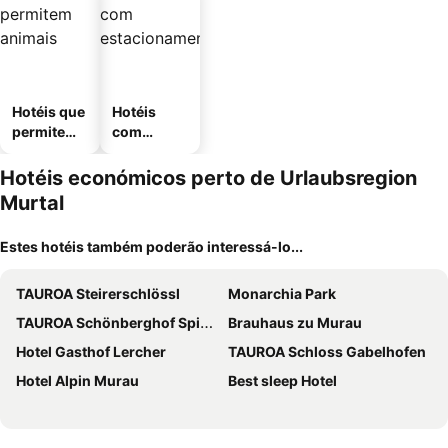
Hotéis que
Hotéis
permitem
com
animais
estaciona
mento
Hotéis económicos perto de Urlaubsregion
Murtal
Estes hotéis também poderão interessá-lo...
TAUROA Steirerschlössl
Monarchia Park
TAUROA Schönberghof Spielberg
Brauhaus zu Murau
Hotel Gasthof Lercher
TAUROA Schloss Gabelhofen
Hotel Alpin Murau
Best sleep Hotel