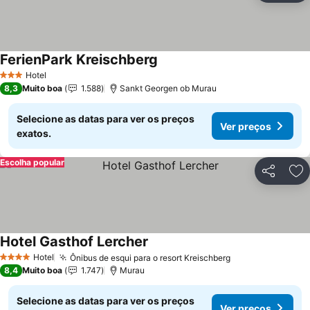
FerienPark Kreischberg
Hotel
3 Estrelas
8,3
Muito boa
1.588
Sankt Georgen ob Murau
Selecione as datas para ver os preços
Ver preços
exatos.
Escolha popular
Partilhar
Ad
Hotel Gasthof Lercher
Hotel
Ônibus de esqui para o resort Kreischberg
4 Estrelas
8,4
Muito boa
1.747
Murau
Selecione as datas para ver os preços
Ver preços