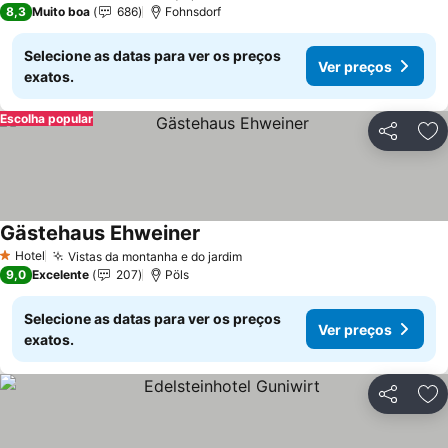
8,3
Muito boa
686
Fohnsdorf
Selecione as datas para ver os preços
Ver preços
exatos.
Escolha popular
Partilhar
Ad
Gästehaus Ehweiner
Hotel
Vistas da montanha e do jardim
1 Estrelas
9,0
Excelente
207
Pöls
Selecione as datas para ver os preços
Ver preços
exatos.
Partilhar
Ad