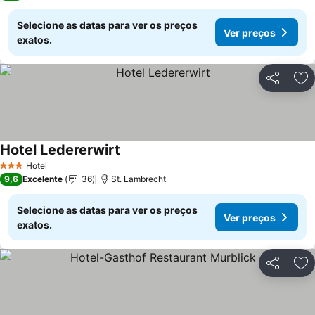
Selecione as datas para ver os preços
Ver preços
exatos.
Partilhar
Ad
Hotel Ledererwirt
Hotel
3 Estrelas
9,6
Excelente
36
St. Lambrecht
Selecione as datas para ver os preços
Ver preços
exatos.
Partilhar
Ad