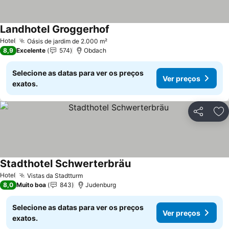
Landhotel Groggerhof
Hotel
Oásis de jardim de 2.000 m²
8,9
Excelente
574
Obdach
Selecione as datas para ver os preços
Ver preços
exatos.
Partilhar
Ad
Stadthotel Schwerterbräu
Hotel
Vistas da Stadtturm
8,0
Muito boa
843
Judenburg
Selecione as datas para ver os preços
Ver preços
exatos.