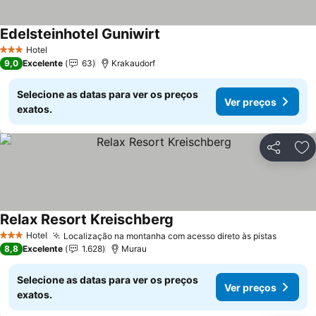
Edelsteinhotel Guniwirt
Hotel
3 Estrelas
9,0
Excelente
63
Krakaudorf
Selecione as datas para ver os preços
Ver preços
exatos.
Partilhar
Ad
Relax Resort Kreischberg
Hotel
Localização na montanha com acesso direto às pistas
3 Estrelas
8,8
Excelente
1.628
Murau
Selecione as datas para ver os preços
Ver preços
exatos.