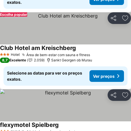
exatos.
Escolha popular
Partilhar
Ad
Club Hotel am Kreischberg
Hotel
Área de bem-estar com sauna e fitness
3 Estrelas
8,7
Excelente
2.059
Sankt Georgen ob Murau
Selecione as datas para ver os preços
Ver preços
exatos.
Partilhar
Ad
flexymotel Spielberg