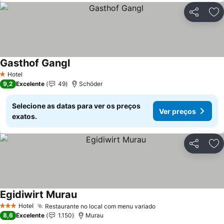
Partilhar
Ad
Gasthof Gangl
Hotel
1 Estrelas
9,2
Excelente
49
Schöder
Selecione as datas para ver os preços
Ver preços
exatos.
Partilhar
Ad
Egidiwirt Murau
Hotel
Restaurante no local com menu variado
3 Estrelas
8,6
Excelente
1.150
Murau