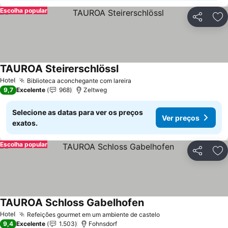
Escolha popular
Partilhar
Ad
TAUROA Steirerschlössl
Hotel
Biblioteca aconchegante com lareira
9,7
Excelente
968
Zeltweg
Selecione as datas para ver os preços
Ver preços
exatos.
Escolha popular
Partilhar
Ad
TAUROA Schloss Gabelhofen
Hotel
Refeições gourmet em um ambiente de castelo
9,4
Excelente
1.503
Fohnsdorf