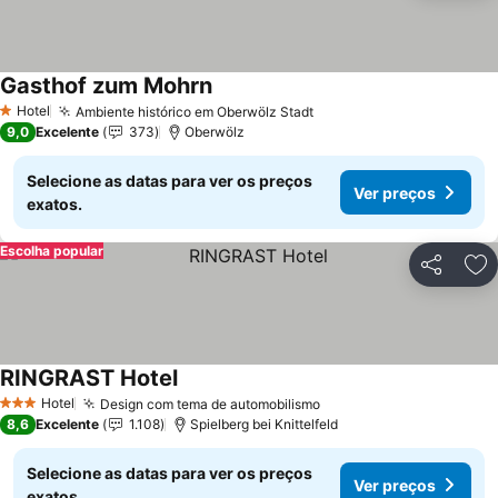
Gasthof zum Mohrn
Hotel
Ambiente histórico em Oberwölz Stadt
1 Estrelas
9,0
Excelente
373
Oberwölz
Selecione as datas para ver os preços
Ver preços
exatos.
Escolha popular
Partilhar
Ad
RINGRAST Hotel
Hotel
Design com tema de automobilismo
3 Estrelas
8,6
Excelente
1.108
Spielberg bei Knittelfeld
Selecione as datas para ver os preços
Ver preços
exatos.