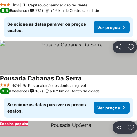
Hotel
Capitão, o charmoso cão residente
3 Estrelas
9,6
Excelente
781
a 1.6 km de Centro da cidade
Selecione as datas para ver os preços
Ver preços
exatos.
Partilhar
Ad
Pousada Cabanas Da Serra
Hotel
Pastor alemão residente amigável
3 Estrelas
9,6
Excelente
187
a 6.2 km de Centro da cidade
Selecione as datas para ver os preços
Ver preços
exatos.
Escolha popular
Partilhar
Ad