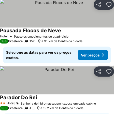
Partilhar
Ad
Pousada Flocos de Neve
Hotel
Passeios emocionantes de quadriciclo
9,8
Excelente
152
a 9.1 km de Centro da cidade
Selecione as datas para ver os preços
Ver preços
exatos.
Partilhar
Ad
Parador Do Rei
Hotel
Banheira de hidromassagem luxuosa em cada cabine
2 Estrelas
9,5
Excelente
43
a 19.2 km de Centro da cidade