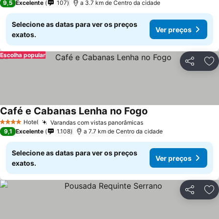
9,5
Excelente
107
a 3.7 km de Centro da cidade
Selecione as datas para ver os preços
Ver preços
exatos.
Escolha popular
Partilhar
Ad
Café e Cabanas Lenha no Fogo
Hotel
Varandas com vistas panorâmicas
4 Estrelas
9,1
Excelente
1.108
a 7.7 km de Centro da cidade
Selecione as datas para ver os preços
Ver preços
exatos.
Partilhar
Ad