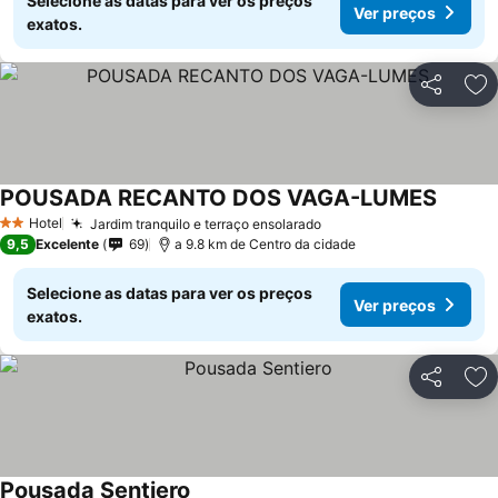
Selecione as datas para ver os preços
Ver preços
exatos.
Partilhar
Ad
POUSADA RECANTO DOS VAGA-LUMES
Hotel
Jardim tranquilo e terraço ensolarado
2 Estrelas
9,5
Excelente
69
a 9.8 km de Centro da cidade
Selecione as datas para ver os preços
Ver preços
exatos.
Partilhar
Ad
Pousada Sentiero