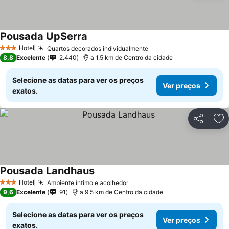
Pousada UpSerra
Hotel
Quartos decorados individualmente
3 Estrelas
8,8
Excelente
2.440
a 1.5 km de Centro da cidade
Selecione as datas para ver os preços
Ver preços
exatos.
Partilhar
Ad
Pousada Landhaus
Hotel
Ambiente íntimo e acolhedor
3 Estrelas
9,6
Excelente
91
a 9.5 km de Centro da cidade
Selecione as datas para ver os preços
Ver preços
exatos.