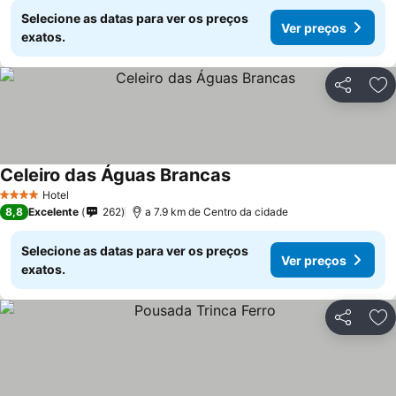
Selecione as datas para ver os preços
Ver preços
exatos.
Partilhar
Ad
Celeiro das Águas Brancas
Hotel
4 Estrelas
8,8
Excelente
262
a 7.9 km de Centro da cidade
Selecione as datas para ver os preços
Ver preços
exatos.
Partilhar
Ad