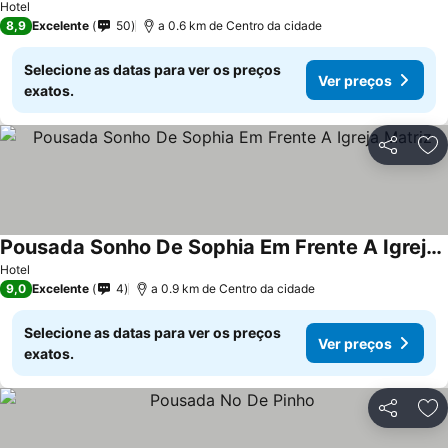
Hotel
8,9
Excelente
50
a 0.6 km de Centro da cidade
Selecione as datas para ver os preços
Ver preços
exatos.
Partilhar
Ad
Pousada Sonho De Sophia Em Frente A Igreja Matriz
Hotel
9,0
Excelente
4
a 0.9 km de Centro da cidade
Selecione as datas para ver os preços
Ver preços
exatos.
Partilhar
Ad