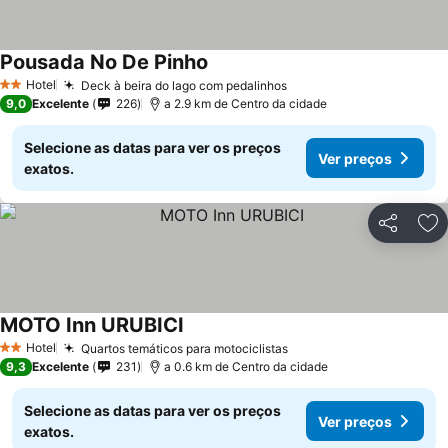
Pousada No De Pinho
Hotel
Deck à beira do lago com pedalinhos
2 Estrelas
9,0
Excelente
226
a 2.9 km de Centro da cidade
Selecione as datas para ver os preços
Ver preços
exatos.
Partilhar
Ad
MOTO Inn URUBICI
Hotel
Quartos temáticos para motociclistas
2 Estrelas
9,3
Excelente
231
a 0.6 km de Centro da cidade
Selecione as datas para ver os preços
Ver preços
exatos.