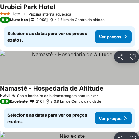
Urubici Park Hotel
Hotel
Piscina interna aquecida
3 Estrelas
8,0
Muito boa
2.058
a 1.5 km de Centro da cidade
Selecione as datas para ver os preços
Ver preços
exatos.
Partilhar
Ad
Namastê - Hospedaria de Altitude
Hotel
Spa e banheira de hidromassagem para relaxar
8,6
Excelente
216
a 6.9 km de Centro da cidade
Selecione as datas para ver os preços
Ver preços
exatos.