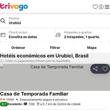
Favoritos
Iniciar
Me
Destino
Urubici
Check-in/out
Hóspedes e quartos
Escolha as datas
2 hóspedes, 1 quarto.
Ordenar
Filtrar
Mapa
Hotéis económicos em Urubici, Brasil
Como os pagamentos influenciam os resultados
Partilhar
Ad
Casa de Temporada Familiar
Hotel
Estacionamento seguro e privativo
2 Estrelas
9,7
Excelente
136
a 0.7 km de Centro da cidade