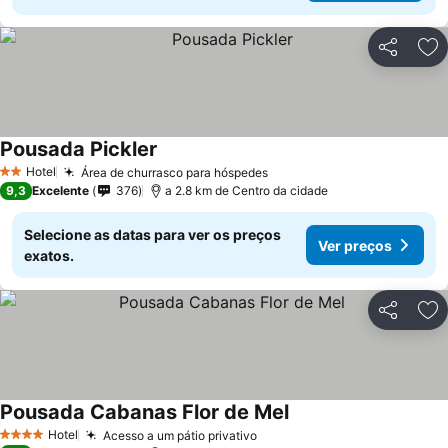
Partilhar
Ad
Pousada Pickler
Hotel
Área de churrasco para hóspedes
2 Estrelas
9,3
Excelente
376
a 2.8 km de Centro da cidade
Selecione as datas para ver os preços
Ver preços
exatos.
Partilhar
Ad
Pousada Cabanas Flor de Mel
Hotel
Acesso a um pátio privativo
4 Estrelas