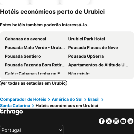
piscinas
animais
estaciona
mento
Hotéis económicos perto de Urubici
Estes hotéis também poderão interessá-lo...
Cabanas do avencal
Urubici Park Hotel
Pousada Mato Verde - Urubici - SC
Pousada Flocos de Neve
Pousada Sentiero
Pousada UpSerra
Pousada Fazenda Bom Retiro - Vinícola Thera
Apartamentos de Altitude Urubici
Café e Cabanas Lenha no Fogo
Não existe
Pousada Estrela Do Luar
Pousada Cabanas Da Serra
Ver todas as estadias em Urubici
Pousada Cabanas Flor de Mel
Pousada Caverna Rio Dos Bugres
Comparador de Hotéis
América do Sul
Brasil
Casa de Temporada Familiar
Pousada Requinte Serrano
Santa Catarina
Hotéis económicos em Urubici
Pousada Abraco Serrano
Hibisco Home Hotel
Pousada Trinca Ferro
Facebook
Twitter
Insta
Yo