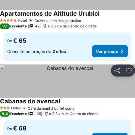
Apartamentos de Altitude Urubici
Hotel
Cozinha com design rústico
5 Estrelas
9,1
Excelente
42
a 2.5 km de Centro da cidade
€ 65
De
Consulte os preços de
2 sites
Ver preços
Partilhar
Ad
Cabanas do avencal
Hotel
Café da manhã buffet diário
3 Estrelas
9,4
Excelente
165
a 3.8 km de Centro da cidade
€ 68
De