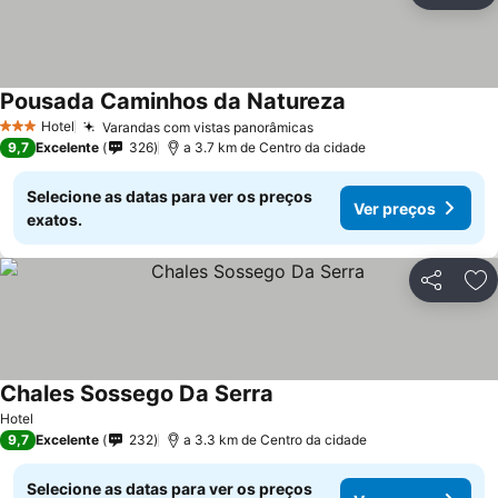
Pousada Caminhos da Natureza
Hotel
Varandas com vistas panorâmicas
3 Estrelas
9,7
Excelente
326
a 3.7 km de Centro da cidade
Selecione as datas para ver os preços
Ver preços
exatos.
Partilhar
Ad
Chales Sossego Da Serra
Hotel
9,7
Excelente
232
a 3.3 km de Centro da cidade
Selecione as datas para ver os preços