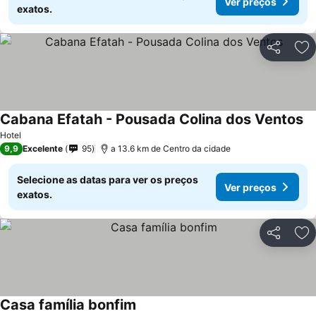
Ver preços
exatos.
Partilhar
Ad
Cabana Efatah - Pousada Colina dos Ventos
Hotel
9,9
Excelente
95
a 13.6 km de Centro da cidade
Selecione as datas para ver os preços
Ver preços
exatos.
Partilhar
Ad
Casa família bonfim