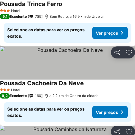
Pousada Trinca Ferro
Hotel
3 Estrelas
9,1
Excelente
789
Bom Retiro, a 16.9 km de Urubici
Selecione as datas para ver os preços
Ver preços
exatos.
Partilhar
Ad
Pousada Cachoeira Da Neve
Hotel
3 Estrelas
9,2
Excelente
160
a 2.2 km de Centro da cidade
Selecione as datas para ver os preços
Ver preços
exatos.
Partilhar
Ad