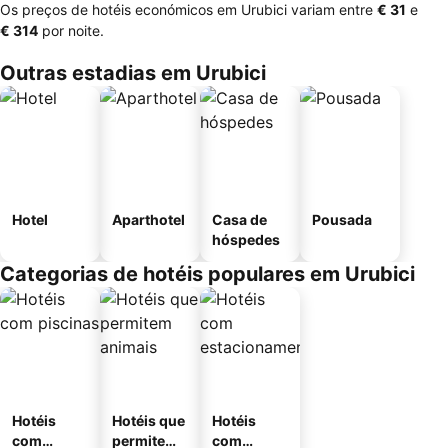
Os preços de hotéis económicos em Urubici variam entre
‎€ 31
e
‎€ 314
por noite.
Outras estadias em Urubici
Hotel
Aparthotel
Casa de
Pousada
hóspedes
Categorias de hotéis populares em Urubici
Hotéis
Hotéis que
Hotéis
com
permitem
com