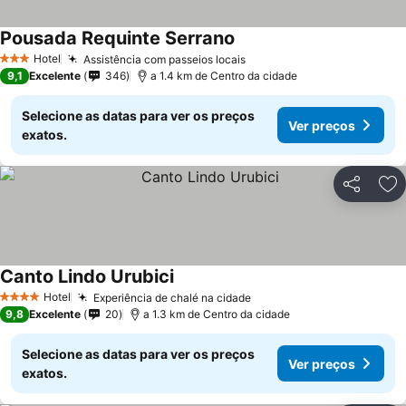
Pousada Requinte Serrano
Hotel
Assistência com passeios locais
3 Estrelas
9,1
Excelente
346
a 1.4 km de Centro da cidade
Selecione as datas para ver os preços
Ver preços
exatos.
Partilhar
Ad
Canto Lindo Urubici
Hotel
Experiência de chalé na cidade
4 Estrelas
9,8
Excelente
20
a 1.3 km de Centro da cidade
Selecione as datas para ver os preços
Ver preços
exatos.