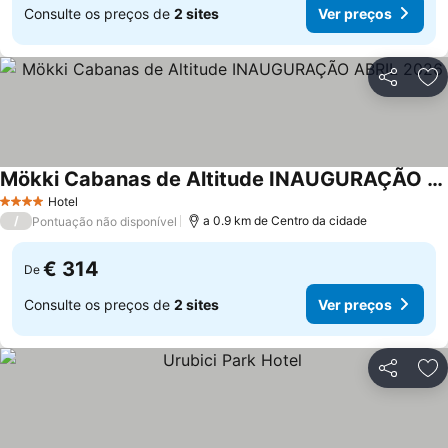
Consulte os preços de
2 sites
Ver preços
Partilhar
Ad
Mökki Cabanas de Altitude INAUGURAÇÃO ABRIL 2026
Hotel
4 Estrelas
/
a 0.9 km de Centro da cidade
Pontuação não disponível
€ 314
De
Consulte os preços de
2 sites
Ver preços
Partilhar
Ad