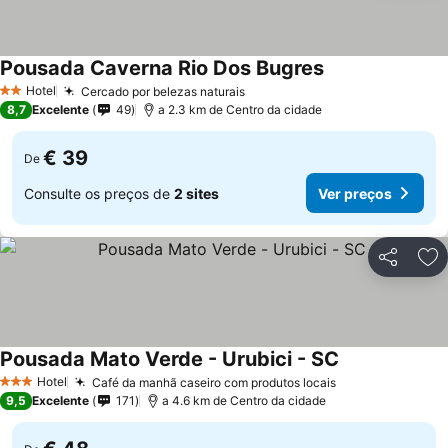
Pousada Caverna Rio Dos Bugres
Hotel
Cercado por belezas naturais
2 Estrelas
8,7
Excelente
49
a 2.3 km de Centro da cidade
€ 39
De
Consulte os preços de
2 sites
Ver preços
Partilhar
Ad
Pousada Mato Verde - Urubici - SC
Hotel
Café da manhã caseiro com produtos locais
3 Estrelas
9,5
Excelente
171
a 4.6 km de Centro da cidade