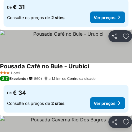
€ 31
De
Consulte os preços de
2 sites
Ver preços
Partilhar
Ad
Pousada Café no Bule - Urubici
Hotel
3 Estrelas
8,7
Excelente
560
a 1.1 km de Centro da cidade
€ 34
De
Consulte os preços de
2 sites
Ver preços
Partilhar
Ad