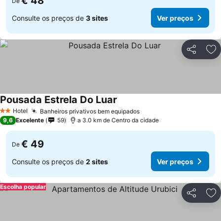
€ 48
De
Consulte os preços de
3 sites
Ver preços
Partilhar
Ad
Pousada Estrela Do Luar
Hotel
Banheiros privativos bem equipados
2 Estrelas
9,6
Excelente
59
a 3.0 km de Centro da cidade
€ 49
De
Consulte os preços de
2 sites
Ver preços
Escolha popular
Partilhar
Ad