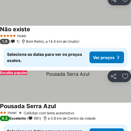
Partilhar
Ad
Não existe
Hotel
5 Estrelas
1,0
1
Bom Retiro, a 14.4 km de Urubici
Selecione as datas para ver os preços
Ver preços
exatos.
Escolha popular
Partilhar
Ad
Pousada Serra Azul
Hotel
Café/bar com tema automotivo
2 Estrelas
9,2
Excelente
661
a 0.8 km de Centro da cidade