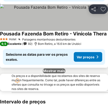
Partilhar
Ad
Pousada Fazenda Bom Retiro - Vinícola Thera
Hotel
Paisagens montanhosas deslumbrantes
3 Estrelas
9,5
Excelente
92
Bom Retiro, a 16.6 km de Urubici
Selecione as datas para ver os preços
Ver preços
exatos.
Mostrar mais
Os preços e a disponibilidade que recebemos dos sites de reserva
mudam frequentemente. Como tal, pode haver diferenças entre as
ofertas que consulta no trivago e os preços que estão disponíveis
nos sites de reserva.
Intervalo de preços