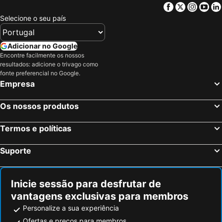
Facebook
Twitter
Insta
Yo
Selecione o seu país
Adicionar no Google
Encontre facilmente os nossos
resultados: adicione o trivago como
fonte preferencial no Google.
Empresa
Os nossos produtos
Termos e políticas
Suporte
Inicie sessão para desfrutar de
vantagens exclusivas para membros
Personalize a sua experiência
Ofertas e preços para membros