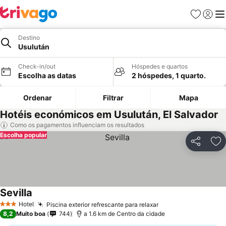
Favoritos
Iniciar
Me
Destino
Usulután
Check-in/out
Hóspedes e quartos
Escolha as datas
2 hóspedes, 1 quarto.
Ordenar
Filtrar
Mapa
Hotéis económicos em Usulután, El Salvador
Como os pagamentos influenciam os resultados
Escolha popular
Partilhar
Ad
Sevilla
Hotel
Piscina exterior refrescante para relaxar
3 Estrelas
8,2
Muito boa
744
a 1.6 km de Centro da cidade