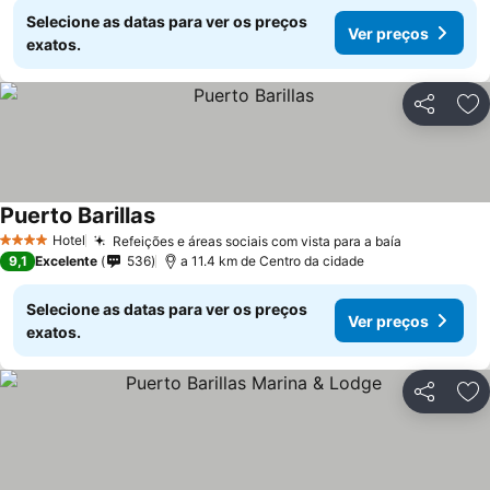
Selecione as datas para ver os preços
Ver preços
exatos.
Partilhar
Ad
Puerto Barillas
Hotel
Refeições e áreas sociais com vista para a baía
4 Estrelas
9,1
Excelente
536
a 11.4 km de Centro da cidade
Selecione as datas para ver os preços
Ver preços
exatos.
Partilhar
Ad