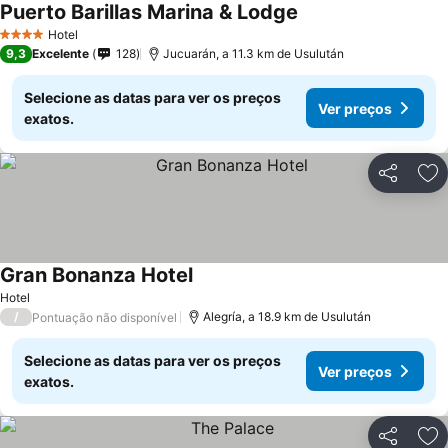
Puerto Barillas Marina & Lodge
Hotel
4 Estrelas
9,3
Excelente
128
Jucuarán, a 11.3 km de Usulután
Selecione as datas para ver os preços
Ver preços
exatos.
Partilhar
Ad
Gran Bonanza Hotel
Hotel
/
Alegría, a 18.9 km de Usulután
Pontuação não disponível
Selecione as datas para ver os preços
Ver preços
exatos.
Partilhar
Ad