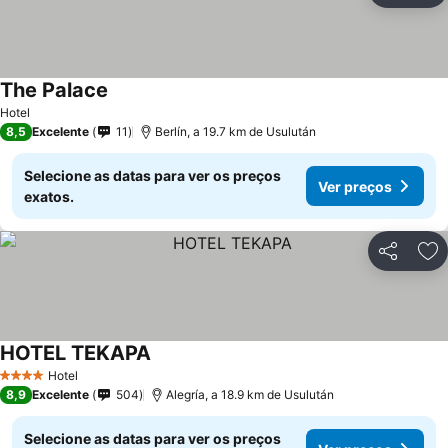
The Palace
Hotel
8,5
Excelente
11
Berlín, a 19.7 km de Usulután
Selecione as datas para ver os preços
Ver preços
exatos.
Partilhar
Ad
HOTEL TEKAPA
Hotel
4 Estrelas
8,9
Excelente
504
Alegría, a 18.9 km de Usulután
Selecione as datas para ver os preços