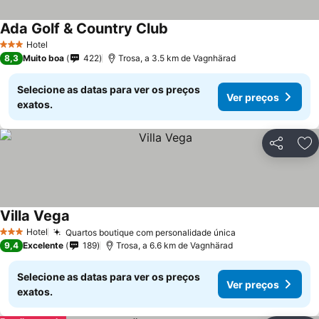
Ada Golf & Country Club
Ver preços
Hotel
3 Estrelas
8,3
Muito boa
422
Trosa, a 3.5 km de Vagnhärad
Selecione as datas para ver os preços
Ver preços
exatos.
Partilhar
Ad
Villa Vega
Ver preços
Hotel
Quartos boutique com personalidade única
Ver preços
3 Estrelas
9,4
Excelente
189
Trosa, a 6.6 km de Vagnhärad
Selecione as datas para ver os preços
Ver preços
exatos.