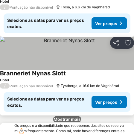
Hotel
/
Trosa, a 6.6 km de Vagnhärad
Pontuação não disponível
Selecione as datas para ver os preços
Ver preços
exatos.
Partilhar
Ad
Branneriet Nynas Slott
Ver preços
Hotel
/
Tystberga, a 16.9 km de Vagnhärad
Pontuação não disponível
Selecione as datas para ver os preços
Ver preços
exatos.
Mostrar mais
Os preços e a disponibilidade que recebemos dos sites de reserva
mudam frequentemente. Como tal, pode haver diferenças entre as