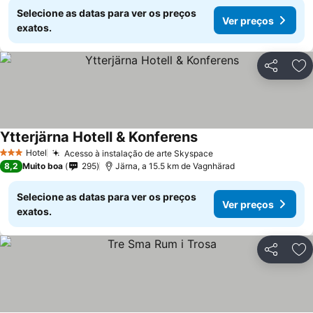
Selecione as datas para ver os preços
Ver preços
exatos.
Partilhar
Ad
Ytterjärna Hotell & Konferens
Ver preços
Hotel
Acesso à instalação de arte Skyspace
Ver preços
3 Estrelas
8,2
Muito boa
295
Järna, a 15.5 km de Vagnhärad
Selecione as datas para ver os preços
Ver preços
exatos.
Partilhar
Ad