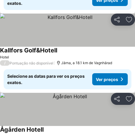
Ver preços
exatos.
Partilhar
Ad
Kallfors Golf&Hotell
Ver preços
Hotel
/
Järna, a 18.1 km de Vagnhärad
Pontuação não disponível
Selecione as datas para ver os preços
Ver preços
exatos.
Partilhar
Ad
Ågården Hotell
Ver preços