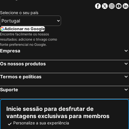
Facebook
Twitter
Insta
Yo
Selecione o seu país
Adicionar no Google
Encontre facilmente os nossos
resultados: adicione o trivago como
fonte preferencial no Google.
Empresa
Os nossos produtos
Termos e políticas
Suporte
Inicie sessão para desfrutar de
vantagens exclusivas para membros
Personalize a sua experiência