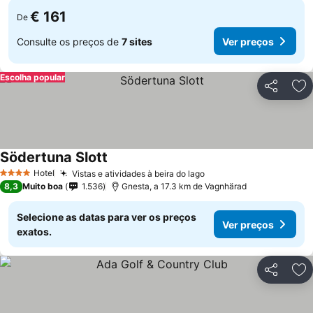
€ 161
De
Consulte os preços de
7 sites
Ver preços
Escolha popular
Partilhar
Ad
Södertuna Slott
Ver preços
Hotel
Vistas e atividades à beira do lago
Ver preços
4 Estrelas
8,3
Muito boa
1.536
Gnesta, a 17.3 km de Vagnhärad
Selecione as datas para ver os preços
Ver preços
exatos.
Partilhar
Ad