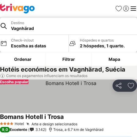
Favoritos
Iniciar
Me
Destino
Vagnhärad
Check-in/out
Hóspedes e quartos
Escolha as datas
2 hóspedes, 1 quarto.
Ordenar
Filtrar
Mapa
Hotéis económicos em Vagnhärad, Suécia
Como os pagamentos influenciam os resultados
Escolha popular
Partilhar
Ad
Bomans Hotell i Trosa
Ver preços
Hotel
Arte e design selecionados
Ver preços
4 Estrelas
9,0
Excelente
3.142
Trosa, a 6.7 km de Vagnhärad