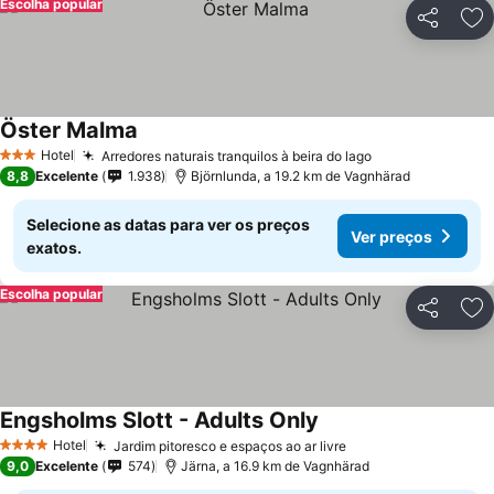
Escolha popular
Partilhar
Ad
Öster Malma
Ver preços
Hotel
Arredores naturais tranquilos à beira do lago
Ver preços
3 Estrelas
8,8
Excelente
1.938
Björnlunda, a 19.2 km de Vagnhärad
Selecione as datas para ver os preços
Ver preços
exatos.
Escolha popular
Partilhar
Ad
Engsholms Slott - Adults Only
Ver preços
Hotel
Jardim pitoresco e espaços ao ar livre
Ver preços
4 Estrelas
9,0
Excelente
574
Järna, a 16.9 km de Vagnhärad