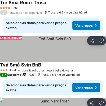
Tre Sma Rum i Trosa
Ver preços
Hotel
4 Estrelas
/
Trosa, a 6.6 km de Vagnhärad
Pontuação não disponível
Selecione as datas para ver os preços
Ver preços
exatos.
Escolha popular
Partilhar
Ad
Två Små Svin BnB
Ver preços
Hotel
Localização charmosa à beira do canal
Ver preços
3 Estrelas
8,7
Excelente
1.026
Trosa, a 6.6 km de Vagnhärad
Selecione as datas para ver os preços
Ver preços
exatos.
Partilhar
Ad