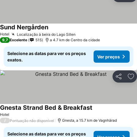
Sund Nergården
Ver preços
Hotel
Localização à beira do Lago Sillen
Ver preços
9,7
Excelente
515
a 4.7 km de Centro da cidade
Selecione as datas para ver os preços
Ver preços
exatos.
Partilhar
Ad
Gnesta Strand Bed & Breakfast
Ver preços
Hotel
/
Gnesta, a 15.7 km de Vagnhärad
Pontuação não disponível
Selecione as datas para ver os preços