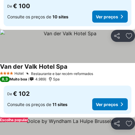
€ 100
De
Consulte os preços de
10 sites
Ver preços
Partilhar
Ad
Van der Valk Hotel Spa
Ver preços
Hotel
Restaurante e bar recém-reformados
Ver preços
4 Estrelas
8,3
Muito boa
4.989
Spa
€ 102
De
Consulte os preços de
11 sites
Ver preços
Escolha popular
Partilhar
Ad