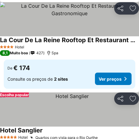
Partilhar
Ad
La Cour De La Reine Rooftop Et Restaurant Gastronomique
Ver preços
Hotel
4 Estrelas
8,1
Muito boa
427
Spa
€ 174
De
Consulte os preços de
2 sites
Ver preços
Escolha popular
Partilhar
Ad
Hotel Sanglier
Ver preços
Hotel
Quartos com vista para o Rio Ourthe
Ver preços