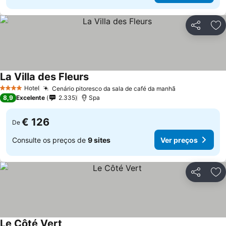
Partilhar
Ad
La Villa des Fleurs
Ver preços
Hotel
Cenário pitoresco da sala de café da manhã
Ver preços
4 Estrelas
8,9
Excelente
2.335
Spa
€ 126
De
Consulte os preços de
9 sites
Ver preços
Partilhar
Ad
Le Côté Vert