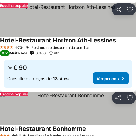
Escolha popular
Partilhar
Ad
Hotel-Restaurant Horizon Ath-Lessines
Ver preç
Hotel
Restaurante descontraído com bar
Ver preços
4 Estrelas
8,2
Muito boa
3.088
Ath
€ 90
De
Consulte os preços de
13 sites
Ver preços
Escolha popular
Partilhar
Ad
Hotel-Restaurant Bonhomme
Ver preços
Hotel
Localização à beira do rio nas Ardenas