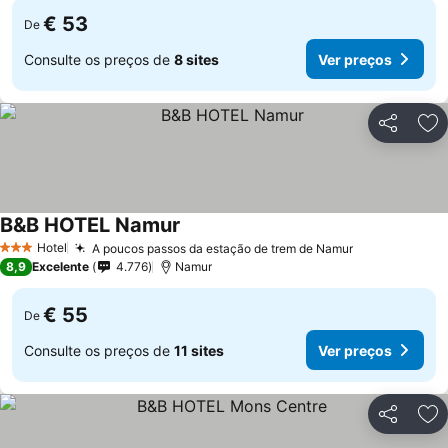
€ 53
De
Consulte os preços de
8 sites
Ver preços
Partilhar
Ad
B&B HOTEL Namur
Ver preços
Hotel
A poucos passos da estação de trem de Namur
Ver preços
3 Estrelas
8,9
Excelente
4.776
Namur
€ 55
De
Consulte os preços de
11 sites
Ver preços
Partilhar
Ad