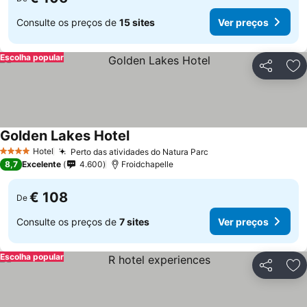
Consulte os preços de
15 sites
Ver preços
Escolha popular
Partilhar
Ad
Golden Lakes Hotel
Ver preços
Hotel
Perto das atividades do Natura Parc
Ver preços
4 Estrelas
8,7
Excelente
4.600
Froidchapelle
€ 108
De
Consulte os preços de
7 sites
Ver preços
Escolha popular
Partilhar
Ad