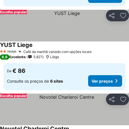
Escolha popular
Partilhar
Ad
YUST Liege
Ver preços
Hotel
Café da manhã variado com opções locais
Ver preços
2 Estrelas
8,6
Excelente
5.827
Liège
€ 86
De
Consulte os preços de
6 sites
Ver preços
Escolha popular
Partilhar
Ad
Novotel Charleroi Centre