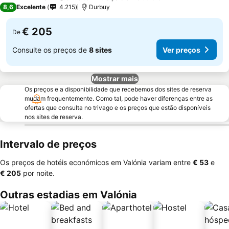
5 Estrelas
8,6
Excelente
4.215
Durbuy
€ 205
De
Consulte os preços de
8 sites
Ver preços
Mostrar mais
Os preços e a disponibilidade que recebemos dos sites de reserva
mudam frequentemente. Como tal, pode haver diferenças entre as
ofertas que consulta no trivago e os preços que estão disponíveis
nos sites de reserva.
Intervalo de preços
Os preços de hotéis económicos em Valónia variam entre
‎€ 53
e
‎€ 205
por noite.
Outras estadias em Valónia