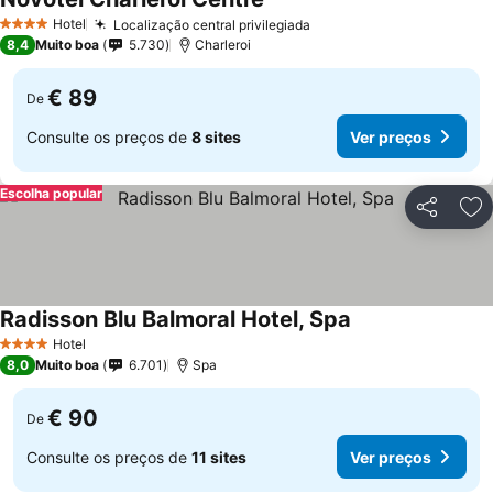
Ver preços
Hotel
Localização central privilegiada
Ver preços
4 Estrelas
8,4
Muito boa
5.730
Charleroi
€ 89
De
Consulte os preços de
8 sites
Ver preços
Escolha popular
Partilhar
Ad
Radisson Blu Balmoral Hotel, Spa
Ver preços
Hotel
4 Estrelas
8,0
Muito boa
6.701
Spa
€ 90
De
Consulte os preços de
11 sites
Ver preços