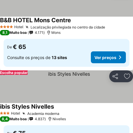
B&B HOTEL Mons Centre
Ver preços
Hotel
Localização privilegiada no centro da cidade
Ver preços
4 Estrelas
8,1
Muito boa
4.171
Mons
€ 65
De
Consulte os preços de
13 sites
Ver preços
Escolha popular
Partilhar
Ad
ibis Styles Nivelles
Ver preços
Hotel
Academia moderna
Ver preços
3 Estrelas
8,4
Muito boa
4.837
Nivelles