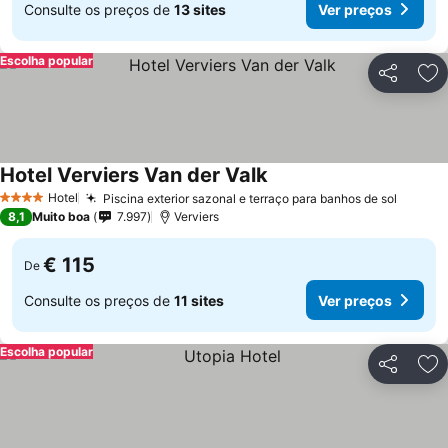
Consulte os preços de
13 sites
Ver preços
Escolha popular
Partilhar
Ad
Hotel Verviers Van der Valk
Ver preços
Hotel
Piscina exterior sazonal e terraço para banhos de sol
Ver pr
4 Estrelas
8,1
Muito boa
7.997
Verviers
€ 115
De
Consulte os preços de
11 sites
Ver preços
Escolha popular
Partilhar
Ad