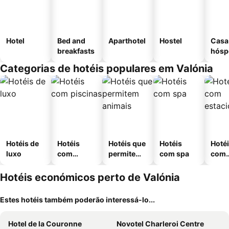
Hotel
Bed and
Aparthotel
Hostel
Casa
breakfasts
hósp
Categorias de hotéis populares em Valónia
Hotéis de
Hotéis
Hotéis que
Hotéis
Hoté
luxo
com
permitem
com spa
com
piscinas
animais
esta
ment
Hotéis económicos perto de Valónia
Estes hotéis também poderão interessá-lo...
Hotel de la Couronne
Novotel Charleroi Centre