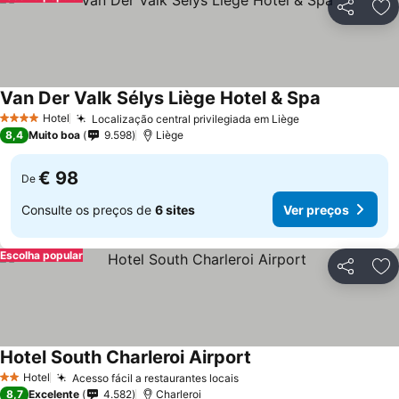
Partilhar
Ad
Van Der Valk Sélys Liège Hotel & Spa
Ver preços
Hotel
Localização central privilegiada em Liège
Ver preços
4 Estrelas
8,4
Muito boa
9.598
Liège
€ 98
De
Consulte os preços de
6 sites
Ver preços
Escolha popular
Partilhar
Ad
Hotel South Charleroi Airport
Ver preços
Hotel
Acesso fácil a restaurantes locais
Ver preços
2 Estrelas
8,7
Excelente
4.582
Charleroi