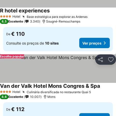
R hotel experiences
Ver preços
Hotel
Base estratégica para explorar as Ardenas
Ver preços
4 Estrelas
8,5
Excelente
3.340
Sougné-Remouchamps
€ 110
De
Consulte os preços de
10 sites
Ver preços
Escolha popular
Partilhar
Ad
Van der Valk Hotel Mons Congres & Spa
Ver pre
Hotel
Culinária diversificada no restaurante Quai 5
Ver preços
4 Estrelas
8,6
Excelente
10.007
Mons
€ 112
De