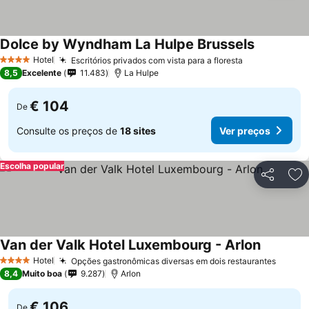
Dolce by Wyndham La Hulpe Brussels
Ver preço
Hotel
Escritórios privados com vista para a floresta
Ver preços
4 Estrelas
8,5
Excelente
11.483
La Hulpe
€ 104
De
Consulte os preços de
18 sites
Ver preços
Escolha popular
Partilhar
Ad
Van der Valk Hotel Luxembourg - Arlon
Ver preç
Hotel
Opções gastronômicas diversas em dois restaurantes
Ver p
4 Estrelas
8,4
Muito boa
9.287
Arlon
€ 106
De