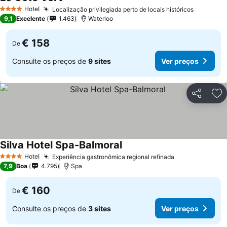
Ver preços
Hotel
Localização privilegiada perto de locais históricos
Ver preç
4 Estrelas
9,1
Excelente
1.463
Waterloo
€ 158
De
Consulte os preços de
9 sites
Ver preços
Partilhar
Ad
Silva Hotel Spa-Balmoral
Ver preços
Hotel
Experiência gastronômica regional refinada
Ver preços
4 Estrelas
7,9
Boa
4.795
Spa
€ 160
De
Consulte os preços de
3 sites
Ver preços