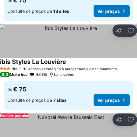
€ 75
De
Consulte os preços de
13 sites
Ver preços
Partilhar
Ad
ibis Styles La Louvière
Ver preços
Hotel
Acesso estratégico à autoestrada e estacionamento
Ver preç
3 Estrelas
8,0
Muito boa
4.085
La Louvière
€ 75
De
Consulte os preços de
7 sites
Ver preços
Escolha popular
Partilhar
Ad