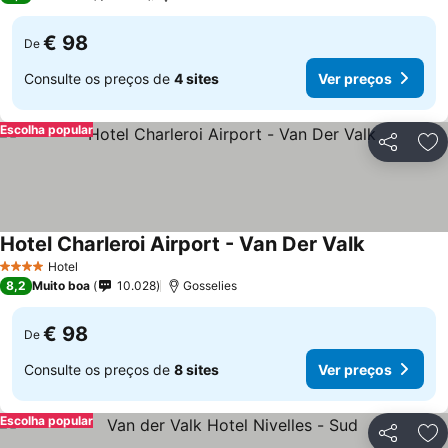
€ 98
De
Consulte os preços de
4 sites
Ver preços
Escolha popular
Partilhar
Ad
Hotel Charleroi Airport - Van Der Valk
Ver preços
Hotel
4 Estrelas
8,2
Muito boa
10.028
Gosselies
€ 98
De
Consulte os preços de
8 sites
Ver preços
Escolha popular
Partilhar
Ad