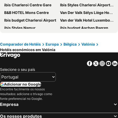
ibis Charleroi Centre Gare
Ibis Styles Charleroi Airport Aero 44
B&B HOTEL Mons Centre
Van Der Valk Sélys Liège Hotel & Spa
Ibis budget Charleroi Airport
Van der Valk Hotel Luxembourg - Arlon
ibis Styles Namur
ibis budget Aachen Raeren Grenze
YUST Liege
ibis Styles Liege Guillemins
Class'Eco Charleroi
Hotel-Restaurant Horizon Ath-Lessines
Comparador de Hotéis
Europa
Bélgica
Valónia
Hotéis económicos em Valónia
ibis budget Arlon Porte du Luxembourg
ibis Brussels Waterloo
Van der Valk Hotel Spa
B&B HOTEL Namur
Facebook
Twitter
Insta
Yo
Castel de Pont-a-Lesse
La Merveilleuse by Infiniti hôtel
Selecione o seu país
Hotel Le Pole Europeen
ibis Dinant Centre
ibis Liège Centre Opéra
Globales Post Hotel & Wellness
Adicionar no Google
ibis Charleroi Airport Brussels South
Class'Eco Namur
Encontre facilmente os nossos
resultados: adicione o trivago como
pentahotel Liège
Class'eco Liège
fonte preferencial no Google.
Empresa
Radisson Blu Balmoral Hotel, Spa
ibis Styles Nivelles
Hôtel de l'Univers Liège
Van der Valk Hotel Nivelles - Sud
Os nossos produtos