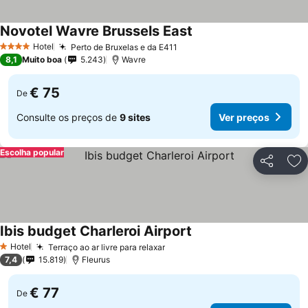
Novotel Wavre Brussels East
Ver preços
Hotel
Perto de Bruxelas e da E411
Ver preços
4 Estrelas
8,1
Muito boa
5.243
Wavre
€ 75
De
Consulte os preços de
9 sites
Ver preços
Escolha popular
Partilhar
Ad
Ibis budget Charleroi Airport
Ver preços
Hotel
Terraço ao ar livre para relaxar
Ver preços
1 Estrelas
7,4
15.819
Fleurus
€ 77
De