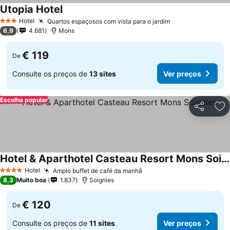
Utopia Hotel
Ver preços
Hotel
Quartos espaçosos com vista para o jardim
Ver preços
3 Estrelas
6,9
4.681
Mons
€ 119
De
Consulte os preços de
13 sites
Ver preços
Escolha popular
Partilhar
Ad
Hotel & Aparthotel Casteau Resort Mons Soignies
Ver preços
Hotel
Amplo buffet de café da manhã
Ver preços
4 Estrelas
8,3
Muito boa
1.837
Soignies
€ 120
De
Consulte os preços de
11 sites
Ver preços