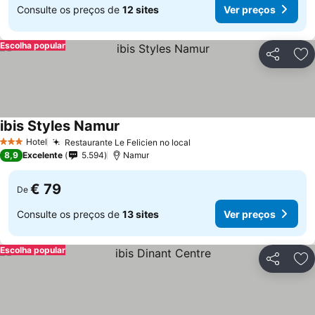
Consulte os preços de
12 sites
Ver preços
Escolha popular
Partilhar
Ad
ibis Styles Namur
Ver preços
Hotel
Restaurante Le Felicien no local
Ver preços
3 Estrelas
8,9
Excelente
5.594
Namur
€ 79
De
Consulte os preços de
13 sites
Ver preços
Escolha popular
Partilhar
Ad