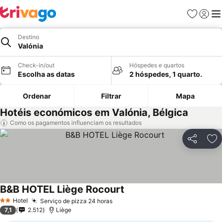
Favoritos
Iniciar
Me
Destino
Valónia
Check-in/out
Hóspedes e quartos
Escolha as datas
2 hóspedes, 1 quarto.
Ordenar
Filtrar
Mapa
Hotéis económicos em Valónia, Bélgica
Como os pagamentos influenciam os resultados
Partilhar
Ad
B&B HOTEL Liège Rocourt
Ver preços
Hotel
Serviço de pizza 24 horas
Ver preços
2 Estrelas
7,1
2.512
Liège