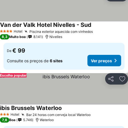
Van der Valk Hotel Nivelles - Sud
Ver preços
Hotel
Piscina exterior aquecida com vinhedos
Ver preços
4 Estrelas
8,3
Muito boa
8.141
Nivelles
€ 99
De
Consulte os preços de
6 sites
Ver preços
Escolha popular
Partilhar
Ad
ibis Brussels Waterloo
Ver preços
Hotel
Bar 24 horas com cerveja local Waterloo
Ver preços
3 Estrelas
7,8
Boa
5.746
Waterloo