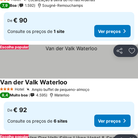
Ver preços
3 Estrelas
7,9
Boa
1.592
Sougné-Remouchamps
€ 90
De
Consulte os preços de
1 site
Ver preços
Escolha popular
Partilhar
Ad
Van der Valk Waterloo
Ver preços
Hotel
Amplo buffet de pequeno-almoço
Ver preços
4 Estrelas
8,4
Muito boa
4.595
Waterloo
€ 92
De
Consulte os preços de
6 sites
Ver preços
Escolha popular