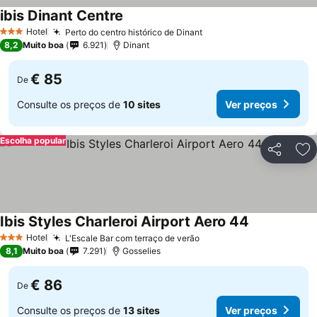
ibis Dinant Centre
Ver preços
Hotel
Perto do centro histórico de Dinant
Ver preços
3 Estrelas
8,2
Muito boa
6.921
Dinant
€ 85
De
Consulte os preços de
10 sites
Ver preços
Escolha popular
Partilhar
Ad
Ibis Styles Charleroi Airport Aero 44
Ver preços
Hotel
L'Escale Bar com terraço de verão
Ver preços
3 Estrelas
8,1
Muito boa
7.291
Gosselies
€ 86
De
Consulte os preços de
13 sites
Ver preços