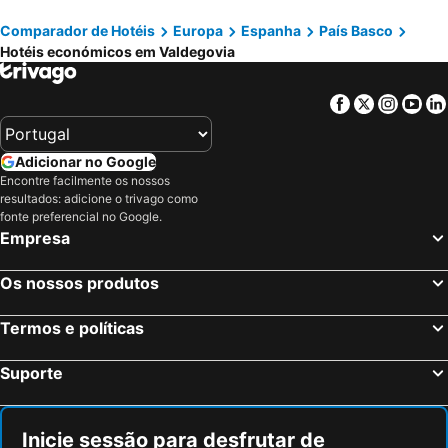
Comparador de Hotéis
Europa
Espanha
País Basco
Hotéis económicos em Valdegovia
Facebook
Twitter
Insta
Yo
Adicionar no Google
Encontre facilmente os nossos
resultados: adicione o trivago como
fonte preferencial no Google.
Empresa
Os nossos produtos
Termos e políticas
Suporte
Inicie sessão para desfrutar de