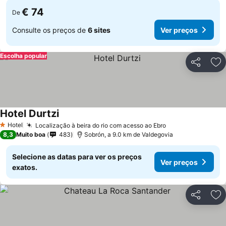
€ 74
De
Consulte os preços de
6 sites
Ver preços
Escolha popular
Partilhar
Ad
Hotel Durtzi
Hotel
Localização à beira do rio com acesso ao Ebro
1 Estrelas
8,3
Muito boa
483
Sobrón, a 9.0 km de Valdegovia
Selecione as datas para ver os preços
Ver preços
exatos.
Partilhar
Ad