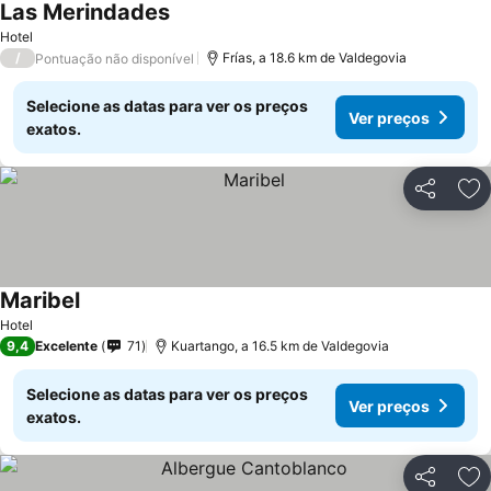
Las Merindades
Hotel
/
Frías, a 18.6 km de Valdegovia
Pontuação não disponível
Selecione as datas para ver os preços
Ver preços
exatos.
Partilhar
Ad
Maribel
Hotel
9,4
Excelente
71
Kuartango, a 16.5 km de Valdegovia
Selecione as datas para ver os preços
Ver preços
exatos.
Partilhar
Ad