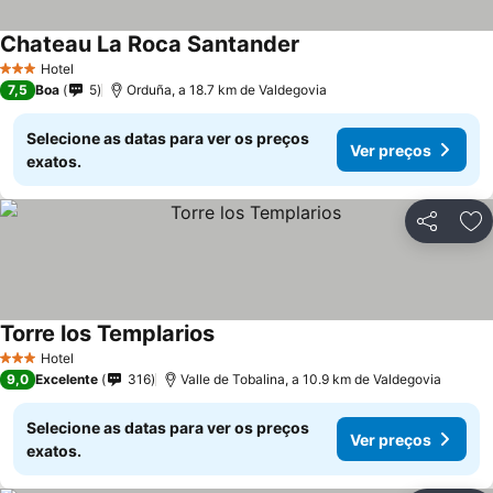
Chateau La Roca Santander
Hotel
3 Estrelas
7,5
Boa
5
Orduña, a 18.7 km de Valdegovia
Selecione as datas para ver os preços
Ver preços
exatos.
Partilhar
Ad
Torre los Templarios
Hotel
3 Estrelas
9,0
Excelente
316
Valle de Tobalina, a 10.9 km de Valdegovia
Selecione as datas para ver os preços
Ver preços
exatos.