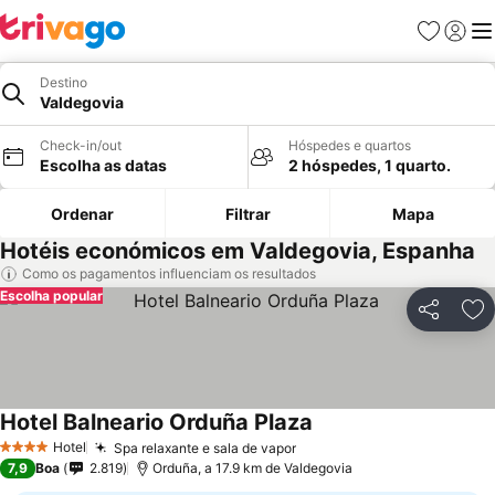
Favoritos
Iniciar
Me
Destino
Valdegovia
Check-in/out
Hóspedes e quartos
Escolha as datas
2 hóspedes, 1 quarto.
Ordenar
Filtrar
Mapa
Hotéis económicos em Valdegovia, Espanha
Como os pagamentos influenciam os resultados
Escolha popular
Partilhar
Ad
Hotel Balneario Orduña Plaza
Hotel
Spa relaxante e sala de vapor
4 Estrelas
7,9
Boa
2.819
Orduña, a 17.9 km de Valdegovia