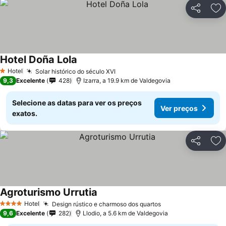
Partilhar
Ad
Hotel Doña Lola
Hotel
Solar histórico do século XVI
1 Estrelas
9,3
Excelente
428
Izarra, a 19.9 km de Valdegovia
Selecione as datas para ver os preços
Ver preços
exatos.
Partilhar
Ad
Agroturismo Urrutia
Hotel
Design rústico e charmoso dos quartos
4 Estrelas
9,6
Excelente
282
Llodio, a 5.6 km de Valdegovia