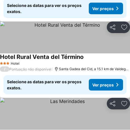
Selecione as datas para ver os preços
Ver preços
exatos.
Partilhar
Ad
Hotel Rural Venta del Término
Hotel
3 Estrelas
/
Santa Gadea del Cid, a 15.1 km de Valdegovia
Pontuação não disponível
Selecione as datas para ver os preços
Ver preços
exatos.
Partilhar
Ad