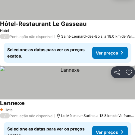
Hôtel-Restaurant Le Gasseau
Ver preços
Hotel
/
Saint-Léonard-des-Bois, a 18.0 km de Valf
Pontuação não disponível
Selecione as datas para ver os preços
Ver preços
exatos.
Partilhar
Ad
Lannexe
Ver preços
Hotel
1 Estrelas
/
Le Mêle-sur-Sarthe, a 18.8 km de Valframbe
Pontuação não disponível
Selecione as datas para ver os preços
Ver preços