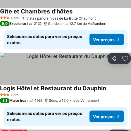
Gîte et Chambres d'hôtes
Ver preços
Hotel
Vistas panorâmicas de La Butte Chaumont
Ver preços
3 Estrelas
9,0
Excelente
213
Gandelain, a 12.7 km de Valframbert
Selecione as datas para ver os preços
Ver preços
exatos.
Partilhar
Ad
Logis Hôtel et Restaurant du Dauphin
Ver preços
Hotel
3 Estrelas
8,1
Muito boa
493
Sées, a 16.0 km de Valframbert
Selecione as datas para ver os preços
Ver preços
exatos.