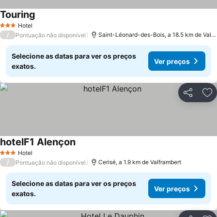
Touring
Ver preços
Hotel
3 Estrelas
/
Saint-Léonard-des-Bois, a 18.5 km de Valfr
Pontuação não disponível
Selecione as datas para ver os preços
Ver preços
exatos.
Partilhar
Ad
hotelF1 Alençon
Ver preços
Hotel
3 Estrelas
/
Cerisé, a 1.9 km de Valframbert
Pontuação não disponível
Selecione as datas para ver os preços
Ver preços
exatos.