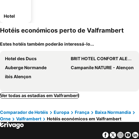
Hotel
Hotéis económicos perto de Valframbert
Estes hotéis também poderão interessá-lo...
Hotel des Ducs
BRIT HOTEL CONFORT ALENCON
Auberge Normande
Campanile NATURE - Alençon
ibis Alençon
Ver todas as estadias em Valframbert
Comparador de Hotéis
Europa
França
Baixa Normandia
Orne
Valframbert
Hotéis económicos em Valframbert
Facebook
Twitter
Insta
Yo