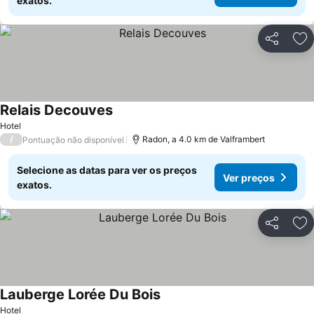
exatos.
Partilhar
Ad
Relais Decouves
Ver preços
Hotel
/
Radon, a 4.0 km de Valframbert
Pontuação não disponível
Selecione as datas para ver os preços
Ver preços
exatos.
Partilhar
Ad
Lauberge Lorée Du Bois
Ver preços
Hotel