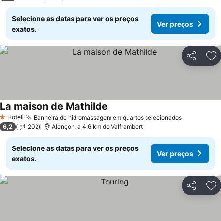
Selecione as datas para ver os preços
Ver preços
exatos.
Partilhar
Ad
La maison de Mathilde
Ver preços
Hotel
Banheira de hidromassagem em quartos selecionados
Ver preço
1 Estrelas
6,2
202
Alençon, a 4.6 km de Valframbert
Selecione as datas para ver os preços
Ver preços
exatos.
Partilhar
Ad