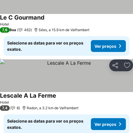
Le C Gourmand
Ver preços
Hotel
7,6
Boa
462
Sées, a 15.9 km de Valframbert
Selecione as datas para ver os preços
Ver preços
exatos.
Partilhar
Ad
Lescale A La Ferme
Ver preços
Hotel
7,4
8
Radon, a 3.2 km de Valframbert
Selecione as datas para ver os preços
Ver preços
exatos.