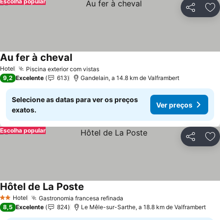
Escolha popular
Partilhar
Ad
Au fer à cheval
Ver preços
Hotel
Piscina exterior com vistas
Ver preços
9,2
Excelente
613
Gandelain, a 14.8 km de Valframbert
Selecione as datas para ver os preços
Ver preços
exatos.
Escolha popular
Partilhar
Ad
Hôtel de La Poste
Ver preços
Hotel
Gastronomia francesa refinada
Ver preços
2 Estrelas
8,5
Excelente
824
Le Mêle-sur-Sarthe, a 18.8 km de Valframbert