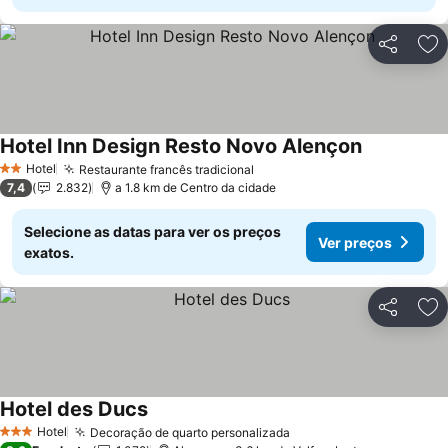
Partilhar
Ad
Hotel Inn Design Resto Novo Alençon
Ver preços
Hotel
Restaurante francês tradicional
Ver preços
2 Estrelas
7,4
2.832
a 1.8 km de Centro da cidade
Selecione as datas para ver os preços
Ver preços
exatos.
Partilhar
Ad
Hotel des Ducs
Ver preços
Hotel
Decoração de quarto personalizada
Ver preços
3 Estrelas