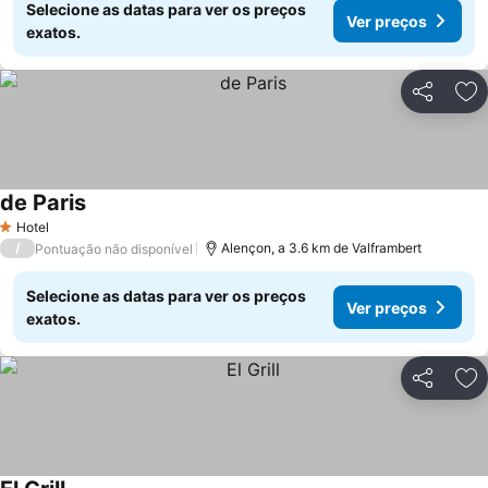
Selecione as datas para ver os preços
Ver preços
exatos.
Partilhar
Ad
de Paris
Ver preços
Hotel
1 Estrelas
/
Alençon, a 3.6 km de Valframbert
Pontuação não disponível
Selecione as datas para ver os preços
Ver preços
exatos.
Partilhar
Ad