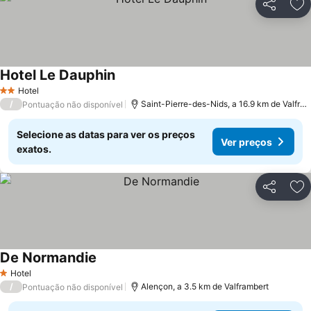
Partilhar
Ad
Hotel Le Dauphin
Ver preços
Hotel
2 Estrelas
/
Saint-Pierre-des-Nids, a 16.9 km de Valfra
Pontuação não disponível
Selecione as datas para ver os preços
Ver preços
exatos.
Partilhar
Ad
De Normandie
Ver preços
Hotel
1 Estrelas
/
Alençon, a 3.5 km de Valframbert
Pontuação não disponível