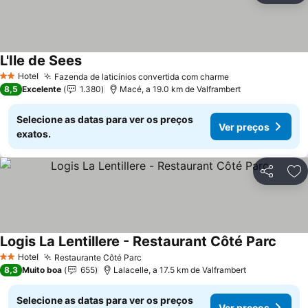
L'Ile de Sees
Ver preços
Hotel
Fazenda de laticínios convertida com charme
Ver preços
2 Estrelas
8,5
Excelente
1.380
Macé, a 19.0 km de Valframbert
Selecione as datas para ver os preços
Ver preços
exatos.
Partilhar
Ad
Logis La Lentillere - Restaurant Côté Parc
Ver p
Hotel
Restaurante Côté Parc
Ver preços
2 Estrelas
8,3
Muito boa
655
Lalacelle, a 17.5 km de Valframbert
Selecione as datas para ver os preços
Ver preços