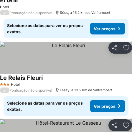
El Grill
Ver preços
Hotel
/
Sées, a 16.2 km de Valframbert
Pontuação não disponível
Selecione as datas para ver os preços
Ver preços
exatos.
Partilhar
Ad
Le Relais Fleuri
Ver preços
Hotel
3 Estrelas
/
Essay, a 13.2 km de Valframbert
Pontuação não disponível
Selecione as datas para ver os preços
Ver preços
exatos.
Partilhar
Ad