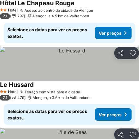
Hôtel Le Chapeau Rouge
Ver preços
Hotel
Acesso ao centro da cidade de Alençon
Ver preços
2 Estrelas
7,1
797
Alençon, a 4.5 km de Valframbert
Selecione as datas para ver os preços
Ver preços
exatos.
Partilhar
Ad
Le Hussard
Ver preços
Hotel
Terraço com vista para a cidade
Ver preços
2 Estrelas
7,1
479
Alençon, a 3.6 km de Valframbert
Selecione as datas para ver os preços
Ver preços
exatos.
Partilhar
Ad