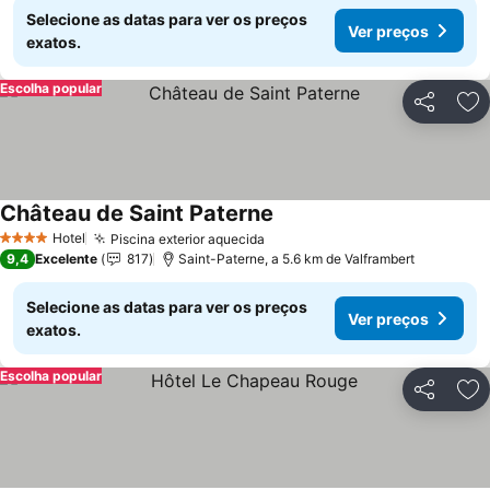
Selecione as datas para ver os preços
Ver preços
exatos.
Escolha popular
Partilhar
Ad
Château de Saint Paterne
Ver preços
Hotel
Piscina exterior aquecida
Ver preços
4 Estrelas
9,4
Excelente
817
Saint-Paterne, a 5.6 km de Valframbert
Selecione as datas para ver os preços
Ver preços
exatos.
Escolha popular
Partilhar
Ad