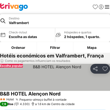
Favoritos
Iniciar
Me
Destino
Valframbert
Check-in/out
Hóspedes e quartos
Escolha as datas
2 hóspedes, 1 quarto.
Ordenar
Filtrar
Mapa
Hotéis económicos em Valframbert, França
Como os pagamentos influenciam os resultados
Escolha popular
Partilhar
Ad
B&B HOTEL Alençon Nord
Ver preços
Hotel
Pequeno-almoço buffet à vontade
Ver preços
2 Estrelas
7,9
Boa
4.330
a 1.6 km de Centro da cidade