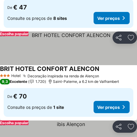
€ 47
De
Consulte os preços de
8 sites
Ver preços
Escolha popular
Partilhar
Ad
BRIT HOTEL CONFORT ALENCON
Ver preços
Hotel
Decoração inspirada na renda de Alençon
Ver preços
3 Estrelas
9,3
Excelente
1.720
Saint-Paterne, a 6.2 km de Valframbert
€ 70
De
Consulte os preços de
1 site
Ver preços
Escolha popular
Partilhar
Ad