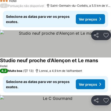
Hotel
3 Estrelas
/
Saint-Germain-du-Corbéis, a 5.5 km de Val
Pontuação não disponível
Selecione as datas para ver os preços
Ver preços
exatos.
Partilhar
Ad
Studio neuf proche d'Alençon et Le mans
Ver pr
Hotel
8,2
Muito boa
13
Lonrai, a 4.9 km de Valframbert
Selecione as datas para ver os preços
Ver preços
exatos.
Partilhar
Ad