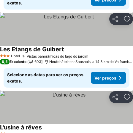
exatos.
Partilhar
Ad
Les Etangs de Guibert
Ver preços
Hotel
Vistas panorâmicas do lago do jardim
Ver preços
3 Estrelas
8,5
Excelente
603
Neufchâtel-en-Saosnois, a 14.3 km de Valframber
Selecione as datas para ver os preços
Ver preços
exatos.
Partilhar
Ad
L'usine à rêves
Ver preços