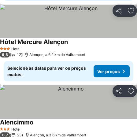
Partilhar
Ad
Hôtel Mercure Alençon
Ver preços
Hotel
3 Estrelas
6,8
12
Alençon, a 6.2 km de Valframbert
Selecione as datas para ver os preços
Ver preços
exatos.
Partilhar
Ad
Alencimmo
Ver preços
Hotel
3 Estrelas
6,7
23
Alençon, a 3.6 km de Valframbert