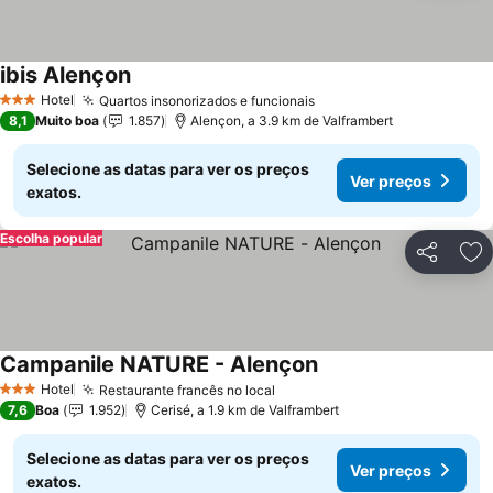
ibis Alençon
Ver preços
Hotel
Quartos insonorizados e funcionais
Ver preços
3 Estrelas
8,1
Muito boa
1.857
Alençon, a 3.9 km de Valframbert
Selecione as datas para ver os preços
Ver preços
exatos.
Escolha popular
Partilhar
Ad
Campanile NATURE - Alençon
Ver preços
Hotel
Restaurante francês no local
Ver preços
3 Estrelas
7,6
Boa
1.952
Cerisé, a 1.9 km de Valframbert
Selecione as datas para ver os preços
Ver preços
exatos.