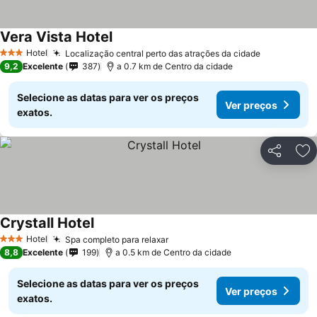
Vera Vista Hotel
Hotel
Localização central perto das atrações da cidade
3 Estrelas
9,2
Excelente
387
a 0.7 km de Centro da cidade
Selecione as datas para ver os preços
Ver preços
exatos.
Partilhar
Ad
Crystall Hotel
Hotel
Spa completo para relaxar
3 Estrelas
8,8
Excelente
199
a 0.5 km de Centro da cidade
Selecione as datas para ver os preços
Ver preços
exatos.