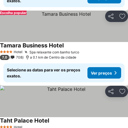
exatos.
Escolha popular
Partilhar
Ad
Tamara Business Hotel
Hotel
Spa relaxante com banho turco
4 Estrelas
7,0
708
a 0.1 km de Centro da cidade
Selecione as datas para ver os preços
Ver preços
exatos.
Partilhar
Ad
Taht Palace Hotel
Hotel