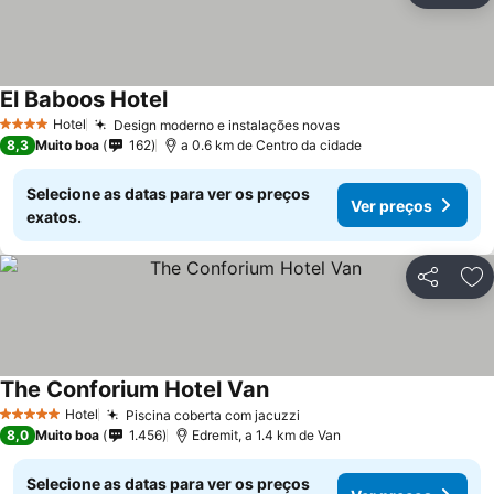
El Baboos Hotel
Hotel
Design moderno e instalações novas
4 Estrelas
8,3
Muito boa
162
a 0.6 km de Centro da cidade
Selecione as datas para ver os preços
Ver preços
exatos.
Partilhar
Ad
The Conforium Hotel Van
Hotel
Piscina coberta com jacuzzi
5 Estrelas
8,0
Muito boa
1.456
Edremit, a 1.4 km de Van
Selecione as datas para ver os preços