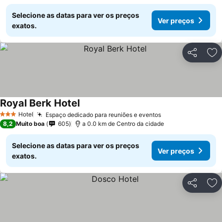
Selecione as datas para ver os preços
Ver preços
exatos.
Partilhar
Ad
Royal Berk Hotel
Hotel
Espaço dedicado para reuniões e eventos
3 Estrelas
8,2
Muito boa
605
a 0.0 km de Centro da cidade
Selecione as datas para ver os preços
Ver preços
exatos.
Partilhar
Ad