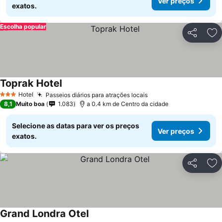
Ver preços
exatos.
Escolha popular
Partilhar
Ad
Toprak Hotel
Hotel
Passeios diários para atrações locais
3 Estrelas
8,1
Muito boa
1.083
a 0.4 km de Centro da cidade
Selecione as datas para ver os preços
Ver preços
exatos.
Partilhar
Ad
Grand Londra Otel