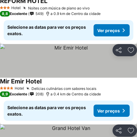
REFORM HOTEL
Hotel
Noites com música de piano ao vivo
3 Estrelas
8,8
Excelente
549
a 0.9 km de Centro da cidade
Selecione as datas para ver os preços
Ver preços
exatos.
Partilhar
Ad
Mir Emir Hotel
Hotel
Delícias culinárias com sabores locais
4 Estrelas
8,9
Excelente
208
a 0.4 km de Centro da cidade
Selecione as datas para ver os preços
Ver preços
exatos.
Partilhar
Ad