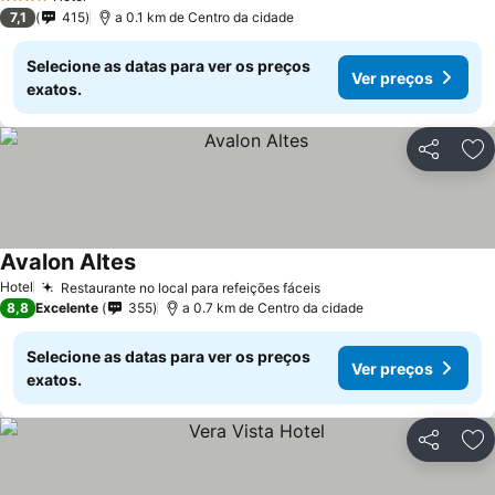
4 Estrelas
7,1
415
a 0.1 km de Centro da cidade
Selecione as datas para ver os preços
Ver preços
exatos.
Partilhar
Ad
Avalon Altes
Hotel
Restaurante no local para refeições fáceis
8,8
Excelente
355
a 0.7 km de Centro da cidade
Selecione as datas para ver os preços
Ver preços
exatos.
Partilhar
Ad