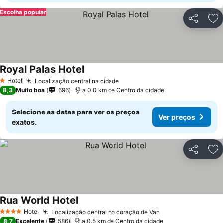
Escolha popular
Partilhar
Ad
Royal Palas Hotel
Hotel
Localização central na cidade
1 Estrelas
8,3
Muito boa
696
a 0.0 km de Centro da cidade
Selecione as datas para ver os preços
Ver preços
exatos.
Partilhar
Ad
Rua World Hotel
Hotel
Localização central no coração de Van
4 Estrelas
8,7
Excelente
586
a 0.5 km de Centro da cidade