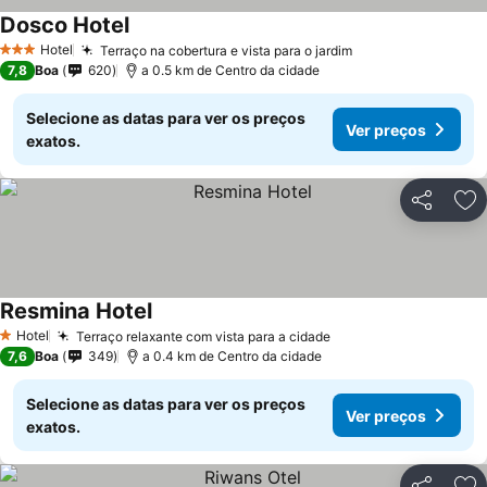
Dosco Hotel
Hotel
Terraço na cobertura e vista para o jardim
3 Estrelas
7,8
Boa
620
a 0.5 km de Centro da cidade
Selecione as datas para ver os preços
Ver preços
exatos.
Partilhar
Ad
Resmina Hotel
Hotel
Terraço relaxante com vista para a cidade
1 Estrelas
7,6
Boa
349
a 0.4 km de Centro da cidade
Selecione as datas para ver os preços
Ver preços
exatos.