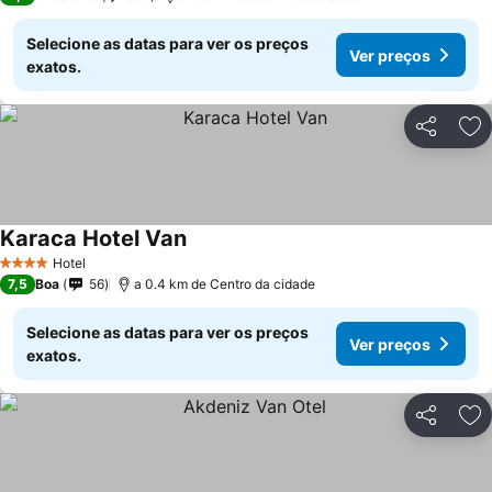
Selecione as datas para ver os preços
Ver preços
exatos.
Partilhar
Ad
Karaca Hotel Van
Hotel
4 Estrelas
7,5
Boa
56
a 0.4 km de Centro da cidade
Selecione as datas para ver os preços
Ver preços
exatos.
Partilhar
Ad