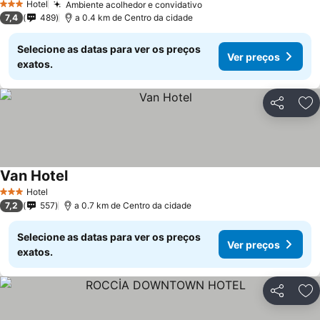
Hotel
Ambiente acolhedor e convidativo
3 Estrelas
7,4
489
a 0.4 km de Centro da cidade
Selecione as datas para ver os preços
Ver preços
exatos.
Partilhar
Ad
Van Hotel
Hotel
3 Estrelas
7,2
557
a 0.7 km de Centro da cidade
Selecione as datas para ver os preços
Ver preços
exatos.
Partilhar
Ad