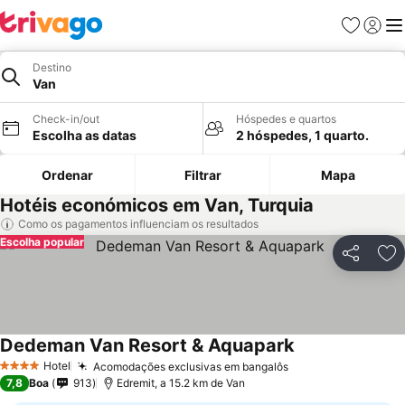
Favoritos
Iniciar
Me
Destino
Van
Check-in/out
Hóspedes e quartos
Escolha as datas
2 hóspedes, 1 quarto.
Ordenar
Filtrar
Mapa
Hotéis económicos em Van, Turquia
Como os pagamentos influenciam os resultados
Escolha popular
Partilhar
Ad
Dedeman Van Resort & Aquapark
Hotel
Acomodações exclusivas em bangalôs
4 Estrelas
7,8
Boa
913
Edremit, a 15.2 km de Van