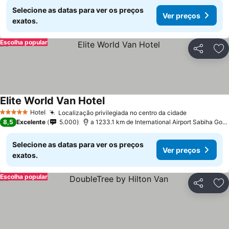
Selecione as datas para ver os preços
Ver preços
exatos.
Escolha popular
Partilhar
Ad
Elite World Van Hotel
Hotel
Localização privilegiada no centro da cidade
5 Estrelas
8,5
Excelente
5.000
a 1233.1 km de International Airport Sabiha Gokcen
Selecione as datas para ver os preços
Ver preços
exatos.
Escolha popular
Partilhar
Ad