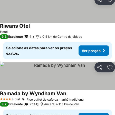
Partilhar
Ad
Riwans Otel
Hotel
9,3
Excelente
11
a 0.4 km de Centro da cidade
Selecione as datas para ver os preços
Ver preços
exatos.
Partilhar
Ad
Ramada by Wyndham Van
Hotel
Rico buffet de café da manhã tradicional
4 Estrelas
9,2
Excelente
2.141
Ancara, a 11.1 km de Van