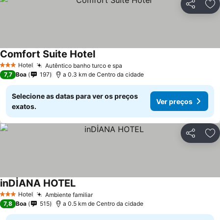
Partilhar
Ad
Comfort Suite Hotel
Hotel
Autêntico banho turco e spa
3 Estrelas
7,7
Boa
197
a 0.3 km de Centro da cidade
Selecione as datas para ver os preços
Ver preços
exatos.
Partilhar
Ad
inDİANA HOTEL
Hotel
Ambiente familiar
3 Estrelas
7,8
Boa
515
a 0.5 km de Centro da cidade