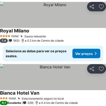
Partilhar
Ad
Royal Milano
Hotel
Sauna relaxante
4 Estrelas
7,4
563
a 0.2 km de Centro da cidade
Selecione as datas para ver os preços
Ver preços
exatos.
Partilhar
Ad
Bianca Hotel Van
Hotel
Estacionamento seguro no local
3 Estrelas
9,1
Excelente
229
a 0.4 km de Centro da cidade