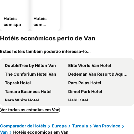
Hotéis
Hotéis
com spa
com
estaciona
mento
Hotéis económicos perto de Van
Estes hotéis também poderão interessá-lo...
DoubleTree by Hilton Van
Elite World Van Hotel
The Conforium Hotel Van
Dedeman Van Resort & Aquapark
Toprak Hotel
Pars Palas Hotel
Tamara Business Hotel
Dimet Park Hotel
Pera White Hotel
Haldi Otel
Hotel Fuat
Ramada by Wyndham Van
Ver todas as estadias em Van
Comparador de Hotéis
Europa
Turquia
Van Province
Van
Hotéis económicos em Van