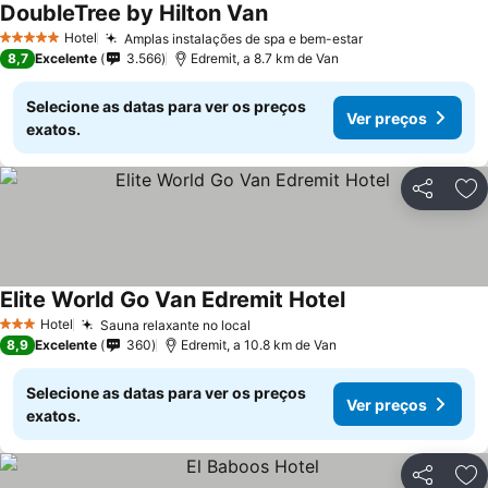
DoubleTree by Hilton Van
Hotel
Amplas instalações de spa e bem-estar
5 Estrelas
8,7
Excelente
3.566
Edremit, a 8.7 km de Van
Selecione as datas para ver os preços
Ver preços
exatos.
Partilhar
Ad
Elite World Go Van Edremit Hotel
Hotel
Sauna relaxante no local
3 Estrelas
8,9
Excelente
360
Edremit, a 10.8 km de Van
Selecione as datas para ver os preços
Ver preços
exatos.
Partilhar
Ad