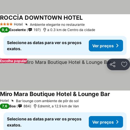
ROCCİA DOWNTOWN HOTEL
Hotel
Ambiente elegante no restaurante
4 Estrelas
9,4
Excelente
197
a 0.3 km de Centro da cidade
Selecione as datas para ver os preços
Ver preços
exatos.
Escolha popular
Partilhar
Ad
Miro Mara Boutique Hotel & Lounge Bar
Hotel
Bar lounge com ambiente de pôr do sol
7,6
Boa
884
Edremit, a 12.9 km de Van
Selecione as datas para ver os preços
Ver preços
exatos.