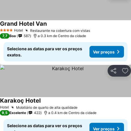
Grand Hotel Van
Hotel
Restaurante na cobertura com vistas
4 Estrelas
7,7
Boa
587
a 0.3 km de Centro da cidade
Selecione as datas para ver os preços
Ver preços
exatos.
Partilhar
Ad
Karakoç Hotel
Hotel
Mobiliário de quarto de alta qualidade
9,5
Excelente
422
a 0.4 km de Centro da cidade
Selecione as datas para ver os preços
Ver preços