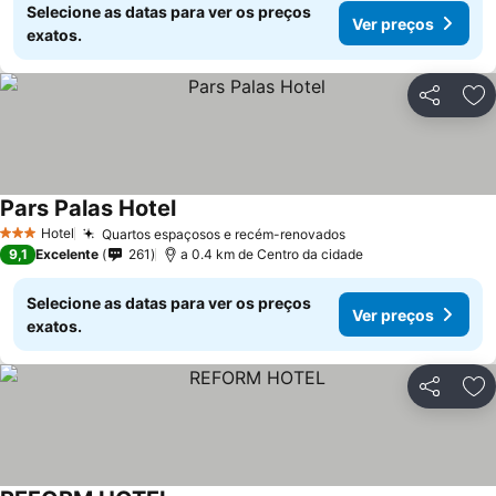
Selecione as datas para ver os preços
Ver preços
exatos.
Partilhar
Ad
Pars Palas Hotel
Hotel
Quartos espaçosos e recém-renovados
3 Estrelas
9,1
Excelente
261
a 0.4 km de Centro da cidade
Selecione as datas para ver os preços
Ver preços
exatos.
Partilhar
Ad