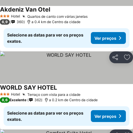
Akdeniz Van Otel
Hotel
Quartos de canto com várias janelas
3 Estrelas
6,9
360
a 0.4 km de Centro da cidade
Selecione as datas para ver os preços
Ver preços
exatos.
Partilhar
Ad
WORLD SAY HOTEL
Hotel
Terraço com vista para a cidade
3 Estrelas
8,6
Excelente
362
a 0.2 km de Centro da cidade
Selecione as datas para ver os preços
Ver preços
exatos.