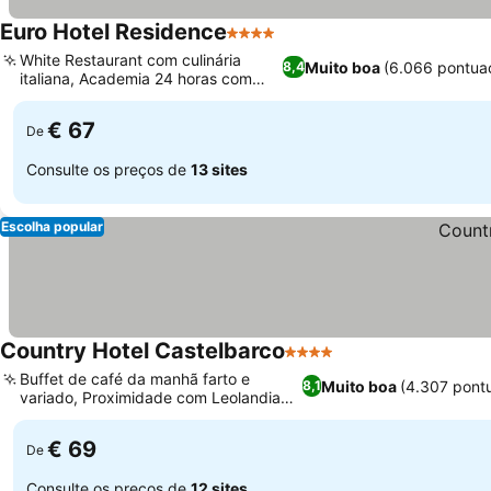
Euro Hotel Residence
4 Estrelas
Ver preços
White Restaurant com culinária
Muito boa
(6.066 pontua
8,4
italiana, Academia 24 horas com
Ver preços
recreação
€ 67
De
Consulte os preços de
13 sites
Escolha popular
Country Hotel Castelbarco
4 Estrelas
Ver preços
Buffet de café da manhã farto e
Muito boa
(4.307 pont
8,1
variado, Proximidade com Leolandia
Ver preços
para famílias
€ 69
De
Consulte os preços de
12 sites