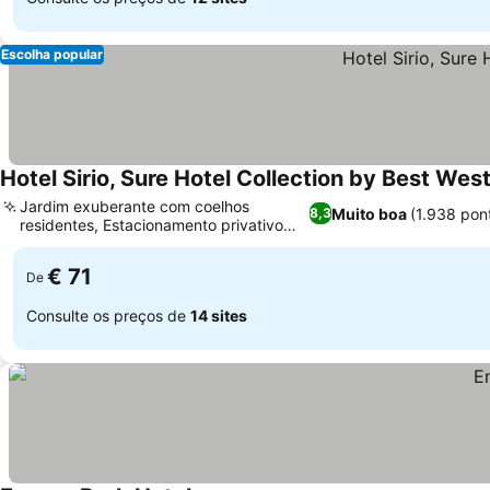
Escolha popular
Hotel Sirio, Sure Hotel Collection by Best Wes
Jardim exuberante com coelhos
Muito boa
(1.938 pon
8,3
residentes, Estacionamento privativo
Ver preços
direto no quarto
€ 71
De
Consulte os preços de
14 sites