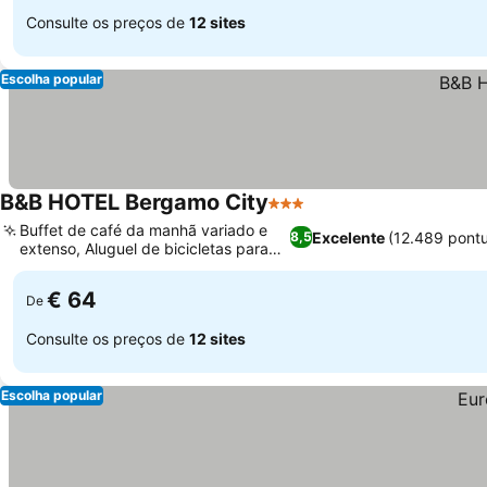
Consulte os preços de
12 sites
Escolha popular
B&B HOTEL Bergamo City
3 Estrelas
Ver preços
Buffet de café da manhã variado e
Excelente
(12.489 pont
8,5
extenso, Aluguel de bicicletas para
Ver preços
explorar
€ 64
De
Consulte os preços de
12 sites
Escolha popular