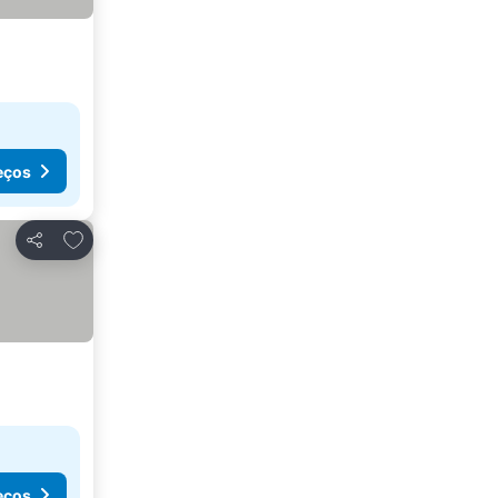
eços
Adicionar aos favoritos
Partilhar
eços