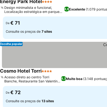
Energy Park Hotel
4 Estrelas
Ver preços
Design minimalista e funcional,
Excelente
(1.079 pontu
8,6
Localização estratégica em parque
Ver preços
empresarial
€ 71
De
Consulte os preços de
7 sites
Escolha popular
Cosmo Hotel Torri
4 Estrelas
Ver preços
Acesso direto ao centro Torri
Muito boa
(3.148 pontuaç
8,3
Bianche, Restaurante San Valentino
Ver preços
refinado
€ 72
De
Consulte os preços de
13 sites