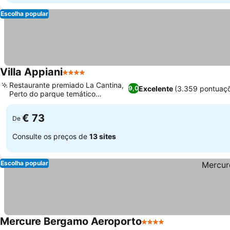
Escolha popular
Villa Appiani
4 Estrelas
Ver preços
Restaurante premiado La Cantina,
Excelente
(3.359 pontuaç
9,0
Perto do parque temático
Ver preços
Leolandia
€ 73
De
Consulte os preços de
13 sites
Escolha popular
Mercure Bergamo Aeroporto
4 Estrelas
Ver preços