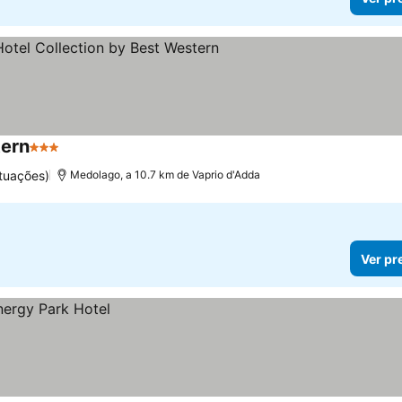
tern
3 Estrelas
Ver preços
tuações)
Medolago, a 10.7 km de Vaprio d'Adda
Ver pr