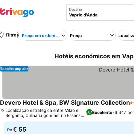
Destino
Filtros
Preço em ordem crescente
Preço
Localiz
Hotéis económicos em Vapri
Escolha popular
Devero Hotel & Spa, BW Signature Collection
4 
Localização estratégica entre Milão e
Excelente
(6.647 po
8,7
Bergamo, Culinária gourmet no Essenza
Ver preços
Restaurant
€ 55
De