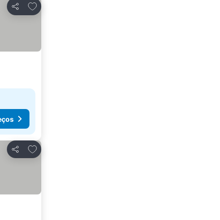
Adicionar aos favoritos
Partilhar
eços
Adicionar aos favoritos
Partilhar