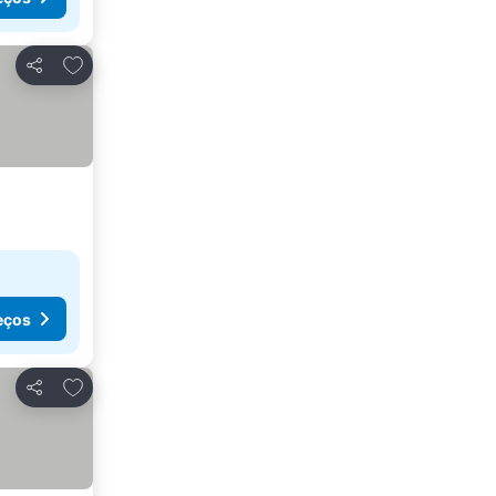
Adicionar aos favoritos
Partilhar
eços
Adicionar aos favoritos
Partilhar