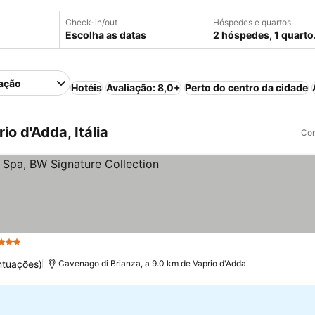
Check-in/out
Hóspedes e quartos
Escolha as datas
2 hóspedes, 1 quarto
ação
Hotéis
Avaliação: 8,0+
Perto do centro da cidade
o d'Adda, Itália
Com
Estrelas
Ver preços
ntuações)
Cavenago di Brianza, a 9.0 km de Vaprio d'Adda