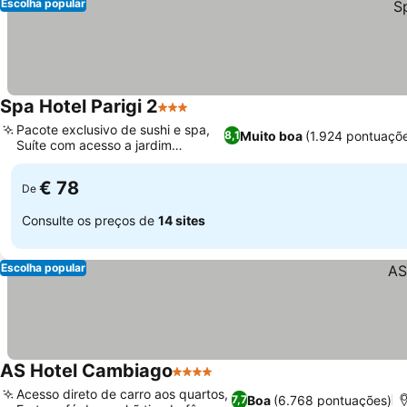
Escolha popular
Spa Hotel Parigi 2
3 Estrelas
Ver preços
Pacote exclusivo de sushi e spa,
Muito boa
(1.924 pontuaçõ
8,1
Suíte com acesso a jardim
Ver preços
privativo
€ 78
De
Consulte os preços de
14 sites
Escolha popular
AS Hotel Cambiago
4 Estrelas
Ver preços
Acesso direto de carro aos quartos,
Boa
(6.768 pontuações)
7,7