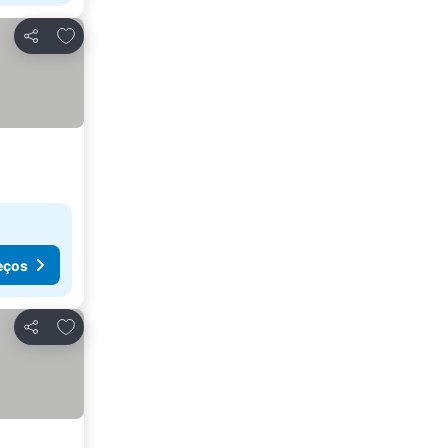
Adicionar aos favoritos
Partilhar
eços
Adicionar aos favoritos
Partilhar