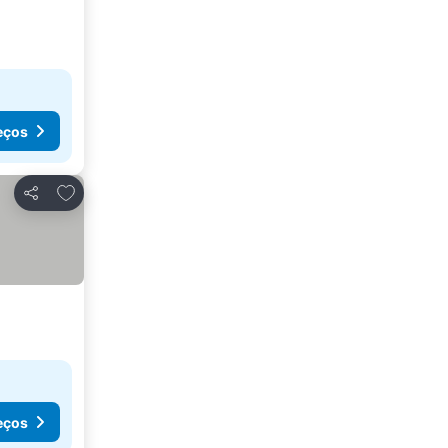
eços
Adicionar aos favoritos
Partilhar
eços