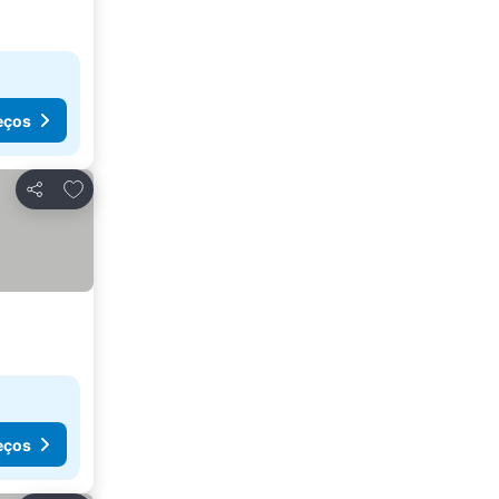
eços
Adicionar aos favoritos
Partilhar
eços