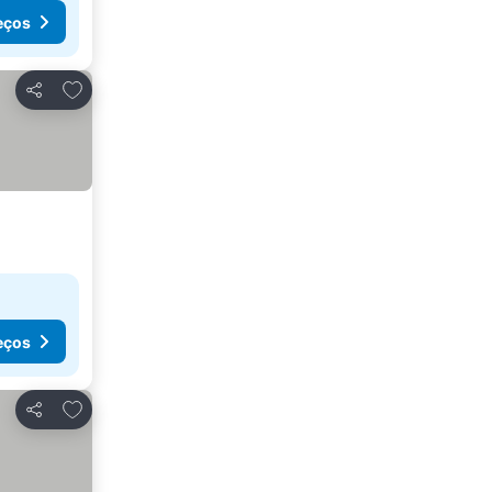
eços
Adicionar aos favoritos
Partilhar
eços
Adicionar aos favoritos
Partilhar