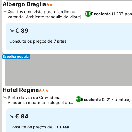
Albergo Breglia
2 Estrelas
Quartos com vista para o jardim ou
Excelente
(1.207 po
8,8
varanda, Ambiente tranquilo de vilarejo
com vistas
€ 89
De
Consulte os preços de
7 sites
Escolha popular
Hotel Regina
3 Estrelas
Perto da vila de Gravedona,
Excelente
(2.217 pontuaç
9,1
Academia moderna e aluguel de
bicicletas
€ 94
De
Consulte os preços de
13 sites