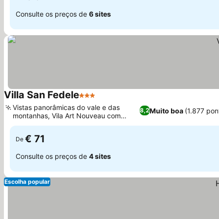
Consulte os preços de
6 sites
Villa San Fedele
3 Estrelas
Vistas panorâmicas do vale e das
Muito boa
(1.877 po
8,2
montanhas, Vila Art Nouveau com
charme histórico
€ 71
De
Consulte os preços de
4 sites
Escolha popular