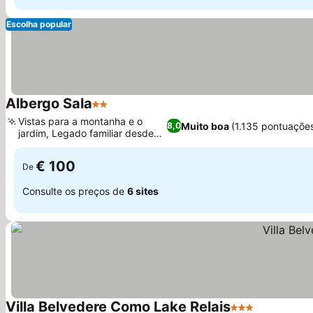
Escolha popular
Albergo Sala
2 Estrelas
Vistas para a montanha e o
Muito boa
(1.135 pontuaçõe
8,0
jardim, Legado familiar desde
1860
€ 100
De
Consulte os preços de
6 sites
Villa Belvedere Como Lake Relais