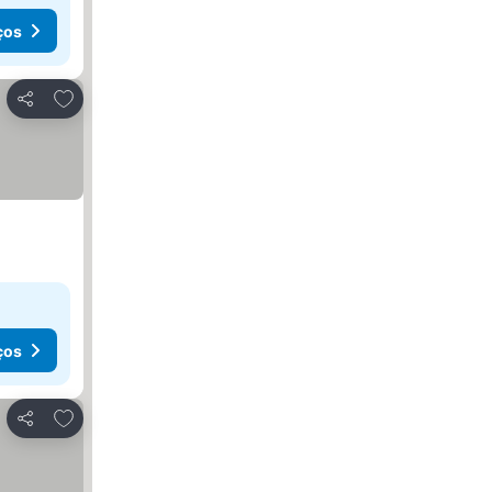
ços
Adicionar aos favoritos
Partilhar
ços
Adicionar aos favoritos
Partilhar