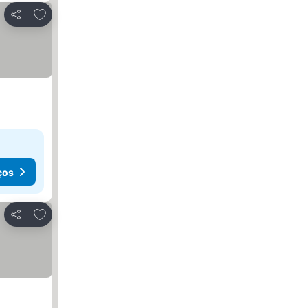
Adicionar aos favoritos
Partilhar
ços
Adicionar aos favoritos
Partilhar