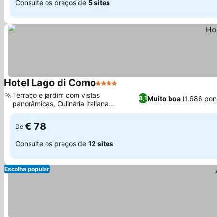
Consulte os preços de
5 sites
Hotel Lago di Como
4 Estrelas
Terraço e jardim com vistas
Muito boa
(1.686 pon
8,1
panorâmicas, Culinária italiana
autêntica no Il Buon Gusto
€ 78
De
Consulte os preços de
12 sites
Escolha popular