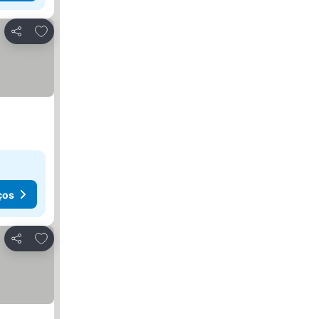
Adicionar aos favoritos
Partilhar
ços
Adicionar aos favoritos
Partilhar