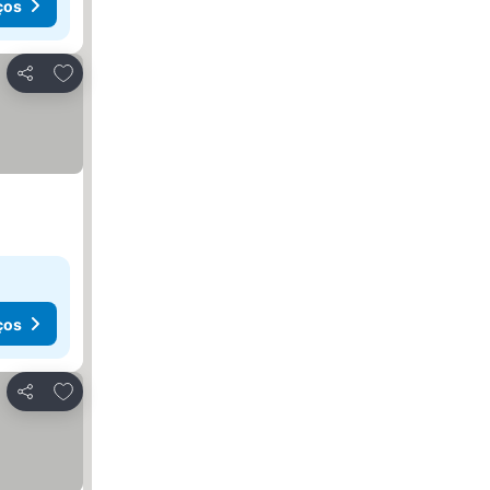
ços
Adicionar aos favoritos
Partilhar
ços
Adicionar aos favoritos
Partilhar