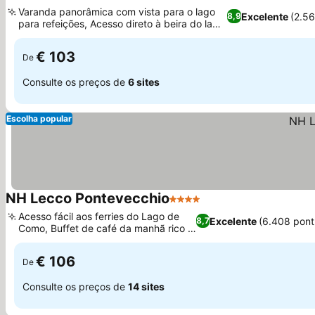
3 Estrelas
Varanda panorâmica com vista para o lago
Excelente
(2.5
8,9
para refeições, Acesso direto à beira do lago
e praia privativa
€ 103
De
Consulte os preços de
6 sites
Escolha popular
NH Lecco Pontevecchio
4 Estrelas
Acesso fácil aos ferries do Lago de
Excelente
(6.408 pon
8,7
Como, Buffet de café da manhã rico e
variado
€ 106
De
Consulte os preços de
14 sites