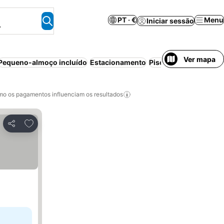
PT · €
Menu
Iniciar sessão
.
Ver mapa
Pequeno-almoço incluído
Estacionamento
Piscina
Ar condicion
o os pagamentos influenciam os resultados
Adicionar aos favoritos
Partilhar