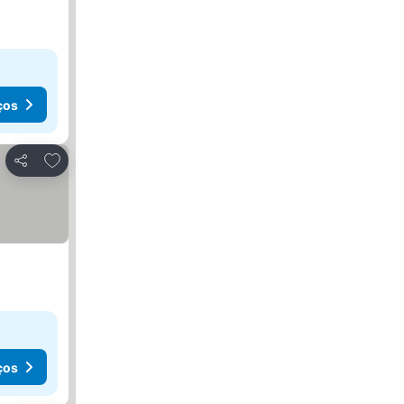
ços
Adicionar aos favoritos
Partilhar
ços