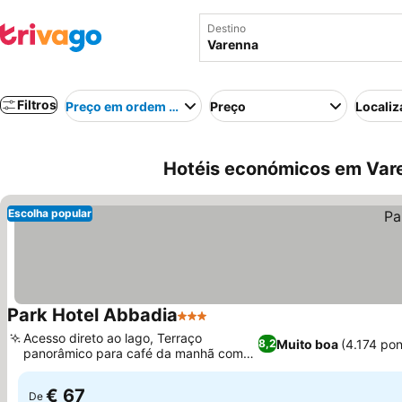
Destino
Filtros
Preço em ordem crescente
Preço
Localiz
Hotéis económicos em Varen
Escolha popular
Park Hotel Abbadia
3 Estrelas
Acesso direto ao lago, Terraço
Muito boa
(4.174 po
8,2
panorâmico para café da manhã com
vista para o lago
€ 67
De