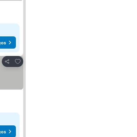
ços
Adicionar aos favoritos
Partilhar
ços