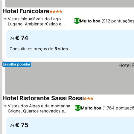
Hotel Funicolare
4 Estrelas
Vistas inigualáveis do Lago
Muito boa
(912 pontuações
8,3
Lugano, Ambiente rústico e
charmoso
€ 74
De
Consulte os preços de
5 sites
Escolha popular
Hotel Ristorante Sassi Rossi
3 Estrelas
Vistas dos Alpes e da montanha
Muito boa
(1.764 pontuaç
8,2
Grigna, Quartos renovados e
limpos
€ 75
De