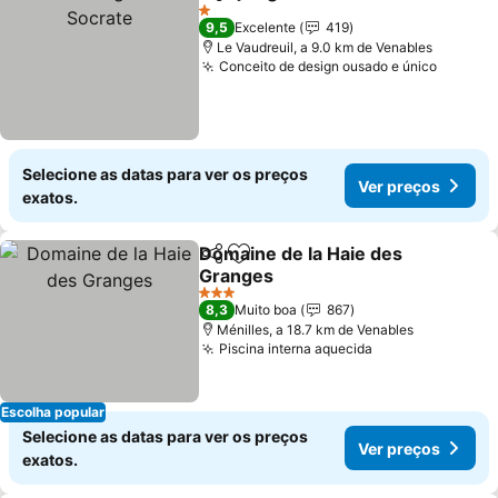
Partilhar
Adicionar aos favoritos
1 Estrelas
9,5
Excelente
419
Le Vaudreuil, a 9.0 km de Venables
Conceito de design ousado e único
Selecione as datas para ver os preços
Ver preços
exatos.
Domaine de la Haie des
Partilhar
Adicionar aos favoritos
Granges
3 Estrelas
8,3
Muito boa
867
Ménilles, a 18.7 km de Venables
Piscina interna aquecida
Escolha popular
Selecione as datas para ver os preços
Ver preços
exatos.