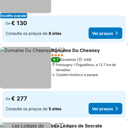
Escolha popular
€ 130
De
Consulte os preços de
8 sites
Ver preços
Domaine Du Chesney
Partilhar
Adicionar aos favoritos
4 Estrelas
9,7
Excelente
448
Pressagny-l'Orgueilleux, a 13.7 km de
Venables
Castelo histórico e parque
€ 277
De
Consulte os preços de
5 sites
Ver preços
Les Lodges de Socrate