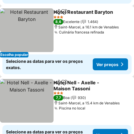
Hotel Restaurant Baryton
Partilhar
Adicionar aos favoritos
3 Estrelas
8,6
Excelente
1.464
Saint-Marcel, a 16.1 km de Venables
Culinária francesa refinada
Escolha popular
Selecione as datas para ver os preços
Ver preços
exatos.
Hotel Nell - Axelle -
Partilhar
Adicionar aos favoritos
Maison Tassoni
3 Estrelas
7,7
Boa
930
Saint-Marcel, a 15.4 km de Venables
Piscina no local
Selecione as datas para ver os preços