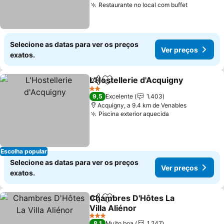
Restaurante no local com buffet
Selecione as datas para ver os preços
Ver preços
exatos.
L'Hostellerie d'Acquigny
Partilhar
Adicionar aos favoritos
2 Estrelas
9,5
Excelente
1.403
Acquigny, a 9.4 km de Venables
Piscina exterior aquecida
Escolha popular
Selecione as datas para ver os preços
Ver preços
exatos.
Chambres D'Hôtes La
Partilhar
Adicionar aos favoritos
Villa Aliénor
3 Estrelas
8,1
Muito boa
1.247