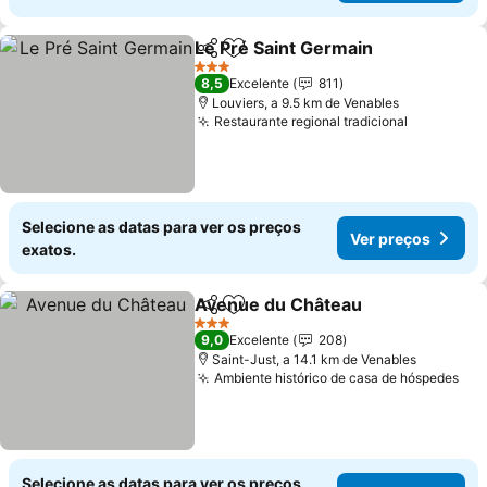
Le Pré Saint Germain
Partilhar
Adicionar aos favoritos
3 Estrelas
8,5
Excelente
811
Louviers, a 9.5 km de Venables
Restaurante regional tradicional
Selecione as datas para ver os preços
Ver preços
exatos.
Avenue du Château
Partilhar
Adicionar aos favoritos
3 Estrelas
9,0
Excelente
208
Saint-Just, a 14.1 km de Venables
Ambiente histórico de casa de hóspedes
Selecione as datas para ver os preços