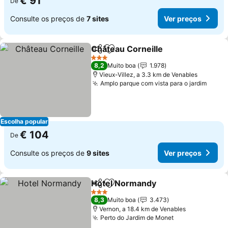
€ 91
De
Consulte os preços de
7 sites
Ver preços
Château Corneille
Partilhar
Adicionar aos favoritos
3 Estrelas
8,2
Muito boa
1.978
Vieux-Villez, a 3.3 km de Venables
Amplo parque com vista para o jardim
Escolha popular
€ 104
De
Consulte os preços de
9 sites
Ver preços
Hotel Normandy
Partilhar
Adicionar aos favoritos
3 Estrelas
8,3
Muito boa
3.473
Vernon, a 18.4 km de Venables
Perto do Jardim de Monet