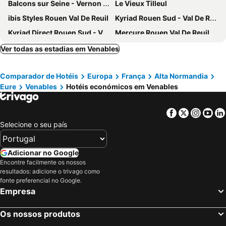
Balcons sur Seine - Vernon Giverny
Le Vieux Tilleul
ibis Styles Rouen Val De Reuil
Kyriad Rouen Sud - Val De Reuil
Kyriad Direct Rouen Sud - Val de Reuil
Mercure Rouen Val De Reuil
Hotel Restaurant Baryton
Hotel du Haut Marais
Ver todas as estadias em Venables
Comparador de Hotéis
Europa
França
Alta Normandia
Eure
Venables
Hotéis económicos em Venables
Facebook
Twitter
Insta
Yo
Selecione o seu país
Adicionar no Google
Encontre facilmente os nossos
resultados: adicione o trivago como
fonte preferencial no Google.
Empresa
Os nossos produtos