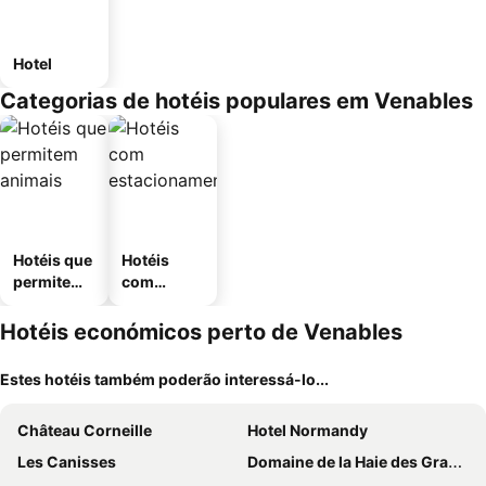
Hotel
Categorias de hotéis populares em Venables
Hotéis que
Hotéis
permitem
com
animais
estaciona
mento
Hotéis económicos perto de Venables
Estes hotéis também poderão interessá-lo...
Château Corneille
Hotel Normandy
Les Canisses
Domaine de la Haie des Granges