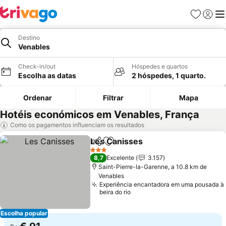
Favoritos
Iniciar
Me
Destino
Venables
Check-in/out
Hóspedes e quartos
Escolha as datas
2 hóspedes, 1 quarto.
Ordenar
Filtrar
Mapa
Hotéis económicos em Venables, França
Como os pagamentos influenciam os resultados
Les Canisses
Partilhar
Adicionar aos favoritos
3 Estrelas
8,7
Excelente
3.157
Saint-Pierre-la-Garenne, a 10.8 km de
Venables
Experiência encantadora em uma pousada à
beira do rio
Escolha popular