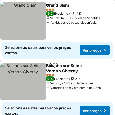
Grand Slam
Partilhar
Adicionar aos favoritos
3 Estrelas
9,2
Excelente
118
Val-de-Reuil, a 8.5 km de Venables
Atividades de pesca disponíveis
Selecione as datas para ver os preços
Ver preços
exatos.
Balcons sur Seine -
Partilhar
Adicionar aos favoritos
Vernon Giverny
3 Estrelas
9,4
Excelente
216
Vernon, a 18.7 km de Venables
Varandas com vista para o rio Sena
Selecione as datas para ver os preços
Ver preços
exatos.