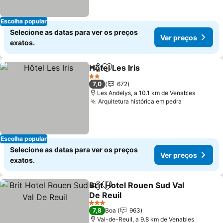
Escolha popular
Selecione as datas para ver os preços
Ver preços
exatos.
Hôtel Les Iris
Partilhar
Adicionar aos favoritos
2 Estrelas
7,0
672
Les Andelys, a 10.1 km de Venables
Arquitetura histórica em pedra
Escolha popular
Selecione as datas para ver os preços
Ver preços
exatos.
Brit Hotel Rouen Sud Val
Partilhar
Adicionar aos favoritos
De Reuil
3 Estrelas
7,8
Boa
963
Val-de-Reuil, a 9.8 km de Venables