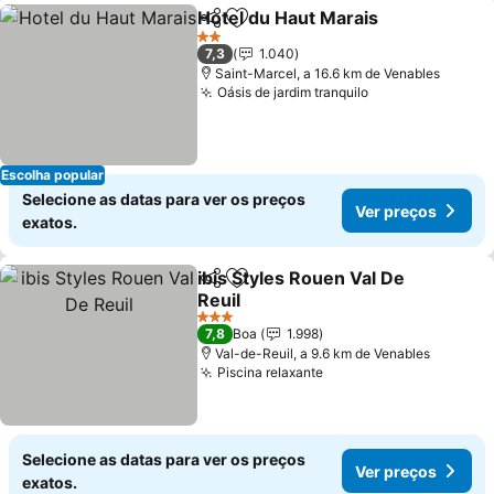
Hotel du Haut Marais
Partilhar
Adicionar aos favoritos
2 Estrelas
7,3
1.040
Saint-Marcel, a 16.6 km de Venables
Oásis de jardim tranquilo
Escolha popular
Selecione as datas para ver os preços
Ver preços
exatos.
ibis Styles Rouen Val De
Partilhar
Adicionar aos favoritos
Reuil
3 Estrelas
7,8
Boa
1.998
Val-de-Reuil, a 9.6 km de Venables
Piscina relaxante
Selecione as datas para ver os preços
Ver preços
exatos.