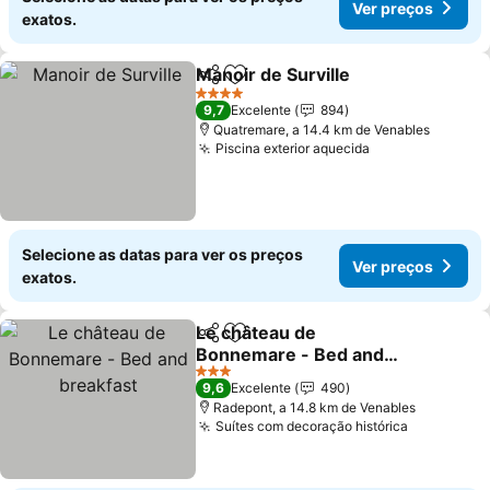
Ver preços
exatos.
Manoir de Surville
Partilhar
Adicionar aos favoritos
4 Estrelas
9,7
Excelente
894
Quatremare, a 14.4 km de Venables
Piscina exterior aquecida
Selecione as datas para ver os preços
Ver preços
exatos.
Le château de
Partilhar
Adicionar aos favoritos
Bonnemare - Bed and
breakfast
3 Estrelas
9,6
Excelente
490
Radepont, a 14.8 km de Venables
Suítes com decoração histórica