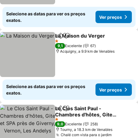
Selecione as datas para ver os preços
Ver preços
exatos.
La Maison du Verger
Partilhar
Adicionar aos favoritos
1 Estrelas
9,1
Excelente
67
Acquigny, a 9.9 km de Venables
Selecione as datas para ver os preços
Ver preços
exatos.
Le Clos Saint Paul -
Partilhar
Adicionar aos favoritos
Chambres d'hôtes, Gite
et SPA près de Giverny,
1 Estrelas
9,0
Excelente
258
Vernon, Les Andelys
Tourny, a 18.3 km de Venables
Chalé com vista para o jardim