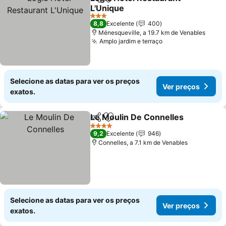
Partilhar
Adicionar aos favoritos
L'Unique
3 Estrelas
8,8
Excelente
400
Ménesqueville, a 19.7 km de Venables
Amplo jardim e terraço
Selecione as datas para ver os preços
Ver preços
exatos.
Le Moulin De Connelles
Partilhar
Adicionar aos favoritos
4 Estrelas
9,2
Excelente
946
Connelles, a 7.1 km de Venables
Selecione as datas para ver os preços
Ver preços
exatos.