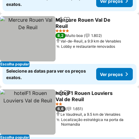
Ver preços
exatos.
Mercure Rouen Val De
Partilhar
Adicionar aos favoritos
Reuil
4 Estrelas
8,2
Muito boa
1.802
Val-de-Reuil, a 9.9 km de Venables
Lobby e restaurante renovados
Escolha popular
Selecione as datas para ver os preços
Ver preços
exatos.
hotelF1 Rouen Louviers
Partilhar
Adicionar aos favoritos
Val de Reuil
2 Estrelas
6,6
1.651
Le Vaudreuil, a 9.5 km de Venables
Localização estratégica na porta da
Normandia
Escolha popular