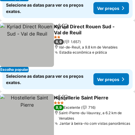
Selecione as datas para ver os preços
Ver preços
exatos.
Kyriad Direct Rouen Sud -
Partilhar
Adicionar aos favoritos
Val de Reuil
2 Estrelas
6,9
1.657
Val-de-Reuil, a 9.8 km de Venables
Estadia econômica e prática
Escolha popular
Selecione as datas para ver os preços
Ver preços
exatos.
Hostellerie Saint Pierre
Partilhar
Adicionar aos favoritos
3 Estrelas
8,9
Excelente
716
Saint-Pierre-du-Vauvray, a 6.2 km de
Venables
Jantar à beira-rio com vistas panorâmicas