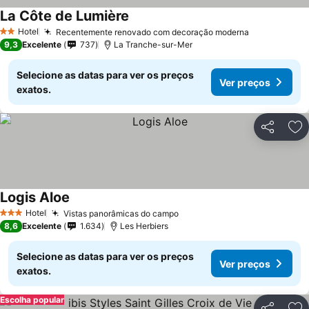
La Côte de Lumière
Hotel
Recentemente renovado com decoração moderna
2 Estrelas
9,3
Excelente
737
La Tranche-sur-Mer
Selecione as datas para ver os preços
Ver preços
exatos.
Partilhar
Ad
Logis Aloe
Hotel
Vistas panorâmicas do campo
3 Estrelas
8,6
Excelente
1.634
Les Herbiers
Selecione as datas para ver os preços
Ver preços
exatos.
Escolha popular