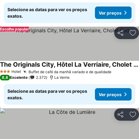
Selecione as datas para ver os preços
Ver preços
exatos.
Escolha popular
Partilhar
Ad
The Originals City, Hôtel La Verriaire, Cholet Sud
Hotel
Buffet de café da manhã variado e de qualidade
3 Estrelas
8,8
Excelente
2.372
La Verrie
Selecione as datas para ver os preços
Ver preços
exatos.
Partilhar
Ad