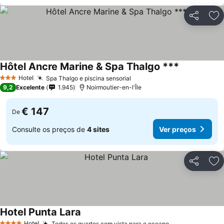
Partilhar
Ad
Hôtel Ancre Marine & Spa Thalgo ***
Hotel
Spa Thalgo e piscina sensorial
3 Estrelas
9,2
Excelente
1.945
Noirmoutier-en-l'Île
€ 147
De
Consulte os preços de
4 sites
Ver preços
Partilhar
Ad
Hotel Punta Lara
Hotel
Todos os quartos com vista para o oceano