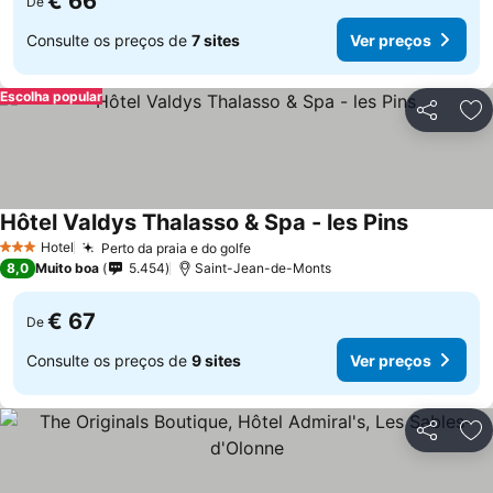
€ 66
De
Consulte os preços de
7 sites
Ver preços
Escolha popular
Partilhar
Ad
Hôtel Valdys Thalasso & Spa - les Pins
Hotel
Perto da praia e do golfe
3 Estrelas
8,0
Muito boa
5.454
Saint-Jean-de-Monts
€ 67
De
Consulte os preços de
9 sites
Ver preços
Partilhar
Ad