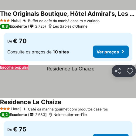
The Originals Boutique, Hôtel Admiral's, Les Sables-d'Olonne
Hotel
Buffet de café da manhã caseiro e variado
3 Estrelas
8,8
Excelente
2.725
Les Sables d'Olonne
€ 70
De
Consulte os preços de
10 sites
Ver preços
Escolha popular
Partilhar
Ad
Residence La Chaize
Hotel
Café da manhã gourmet com produtos caseiros
3 Estrelas
9,2
Excelente
2.633
Noirmoutier-en-l'Île
€ 75
De