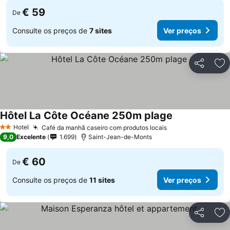
€ 59
De
Consulte os preços de
7 sites
Ver preços
Partilhar
Ad
Hôtel La Côte Océane 250m plage
Hotel
Café da manhã caseiro com produtos locais
2 Estrelas
9,0
Excelente
1.699
Saint-Jean-de-Monts
€ 60
De
Consulte os preços de
11 sites
Ver preços
Partilhar
Ad