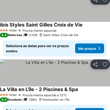
Partilhar
Ad
ibis Styles Saint Gilles Croix de Vie
Hotel
Piscina interior aquecida
3 Estrelas
8,4
Muito boa
3.109
Saint-Gilles-Croix-de-Vie
Selecione as datas para ver os preços
Ver preços
exatos.
Partilhar
Ad
La Villa en L'île - 2 Piscines & Spa
Hotel
Piscina interna aquecida a 32°C
3 Estrelas
9,4
Excelente
1.884
Noirmoutier-en-l'Île