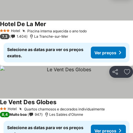
Hotel De La Mer
Hotel
Piscina interna aquecida o ano todo
3 Estrelas
7,3
1.404
La Tranche-sur-Mer
Selecione as datas para ver os preços
Ver preços
exatos.
Partilhar
Ad
Le Vent Des Globes
Hotel
Quartos charmosos e decorados individualmente
2 Estrelas
8,4
Muito boa
947
Les Sables d'Olonne
Selecione as datas para ver os preços
Ver preços