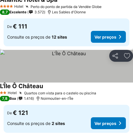
Hotel
Perto do ponto de partida da Vendée Globe
4 Estrelas
8,7
Excelente
3.572
Les Sables d'Olonne
€ 111
De
Consulte os preços de
12 sites
Ver preços
Partilhar
Ad
L'Île Ô Château
Hotel
Quartos com vista para o castelo ou piscina
2 Estrelas
7,8
Boa
1.416
Noirmoutier-en-l'Île
€ 121
De
Consulte os preços de
2 sites
Ver preços