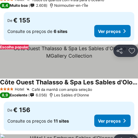
4 Estrelas
8,4
Muito boa
2.608
Noirmoutier-en-l'Île
€ 155
De
Consulte os preços de
6 sites
Ver preços
Escolha popular
Partilhar
Ad
Côte Ouest Thalasso & Spa Les Sables d'Olonne - MGallery Collection
Hotel
Café da manhã com ampla seleção
4 Estrelas
8,9
Excelente
6.056
Les Sables d'Olonne
€ 156
De
Consulte os preços de
11 sites
Ver preços