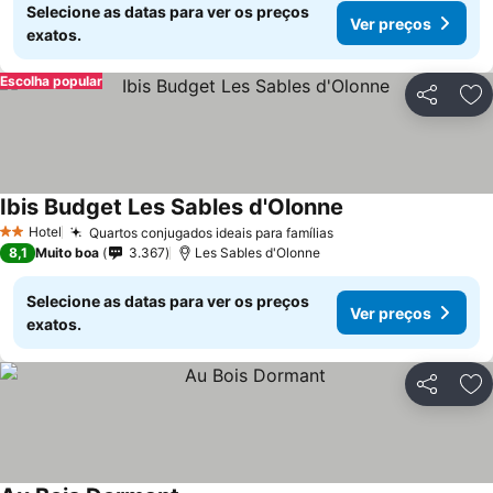
Selecione as datas para ver os preços
Ver preços
exatos.
Escolha popular
Partilhar
Ad
Ibis Budget Les Sables d'Olonne
Hotel
Quartos conjugados ideais para famílias
2 Estrelas
8,1
Muito boa
3.367
Les Sables d'Olonne
Selecione as datas para ver os preços
Ver preços
exatos.
Partilhar
Ad