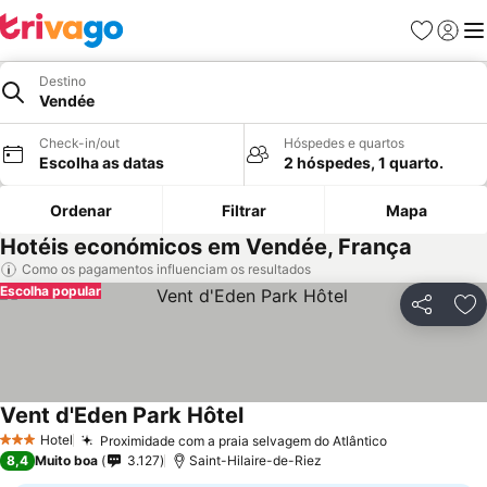
Favoritos
Iniciar
Me
Destino
Vendée
Check-in/out
Hóspedes e quartos
Escolha as datas
2 hóspedes, 1 quarto.
Ordenar
Filtrar
Mapa
Hotéis económicos em Vendée, França
Como os pagamentos influenciam os resultados
Escolha popular
Partilhar
Ad
Vent d'Eden Park Hôtel
Hotel
Proximidade com a praia selvagem do Atlântico
3 Estrelas
8,4
Muito boa
3.127
Saint-Hilaire-de-Riez