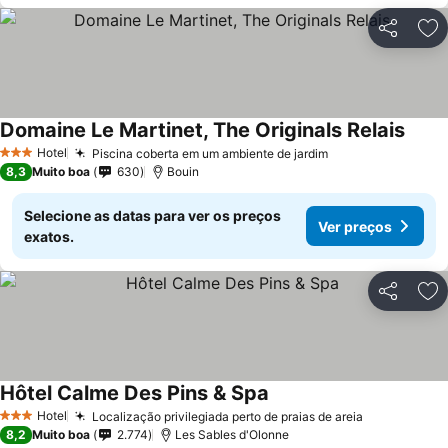
Partilhar
Ad
Domaine Le Martinet, The Originals Relais
Hotel
Piscina coberta em um ambiente de jardim
3 Estrelas
8,3
Muito boa
630
Bouin
Selecione as datas para ver os preços
Ver preços
exatos.
Partilhar
Ad
Hôtel Calme Des Pins & Spa
Hotel
Localização privilegiada perto de praias de areia
3 Estrelas
8,2
Muito boa
2.774
Les Sables d'Olonne