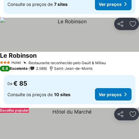
Consulte os preços de
7 sites
Ver preços
Partilhar
Ad
Le Robinson
Hotel
Restaurante reconhecido pelo Gault & Millau
3 Estrelas
8,9
Excelente
2.589
Saint-Jean-de-Monts
€ 85
De
Consulte os preços de
10 sites
Ver preços
Escolha popular
Partilhar
Ad