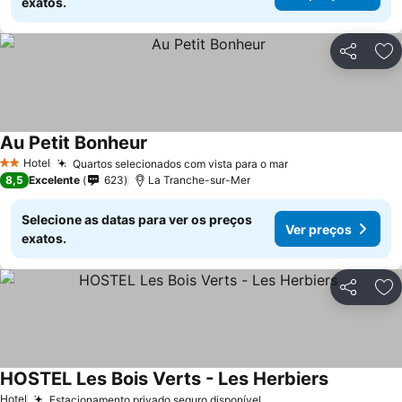
exatos.
Partilhar
Ad
Au Petit Bonheur
Hotel
Quartos selecionados com vista para o mar
2 Estrelas
8,5
Excelente
623
La Tranche-sur-Mer
Selecione as datas para ver os preços
Ver preços
exatos.
Partilhar
Ad
HOSTEL Les Bois Verts - Les Herbiers
Hotel
Estacionamento privado seguro disponível