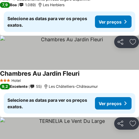
7,9
Boa
1.089
Les Herbiers
Selecione as datas para ver os preços
Ver preços
exatos.
Partilhar
Ad
Chambres Au Jardin Fleuri
Hotel
3 Estrelas
9,2
Excelente
55
Les Châtelliers-Châteaumur
Selecione as datas para ver os preços
Ver preços
exatos.
Partilhar
Ad