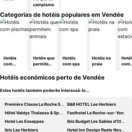
campismo
Categorias de hotéis populares em Vendée
Hotéis
Hotéis que
Hotéis
Hotéis na
Hoté
com
permitem
com spa
praia
com
piscinas
animais
esta
ment
Hotéis económicos perto de Vendée
Estes hotéis também poderão interessá-lo...
Première Classe La Roche Sur Yon - Vendéspace
B&B HOTEL Les Herbiers
Hôtel Valdys Thalasso & Spa - les Pins
Fasthotel La Roche-sur-Yon
Hotel Les Esseppes
Ibis Budget Les Sables d'Olonne
ibis Les Herbiers
Hotel Inn Design Resto Novo Challans