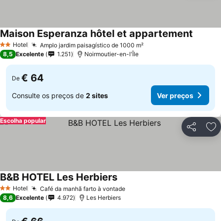
Maison Esperanza hôtel et appartement
Hotel
Amplo jardim paisagístico de 1000 m²
2 Estrelas
8,5
Excelente
1.251
Noirmoutier-en-l'Île
€ 64
De
Consulte os preços de
2 sites
Ver preços
Escolha popular
Partilhar
Ad
B&B HOTEL Les Herbiers
Hotel
Café da manhã farto à vontade
2 Estrelas
8,6
Excelente
4.972
Les Herbiers