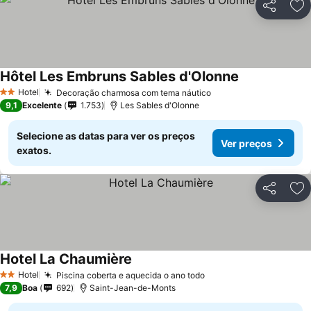
Partilhar
Ad
Hôtel Les Embruns Sables d'Olonne
Hotel
Decoração charmosa com tema náutico
2 Estrelas
9,1
Excelente
1.753
Les Sables d'Olonne
Selecione as datas para ver os preços
Ver preços
exatos.
Partilhar
Ad
Hotel La Chaumière
Hotel
Piscina coberta e aquecida o ano todo
2 Estrelas
7,9
Boa
692
Saint-Jean-de-Monts