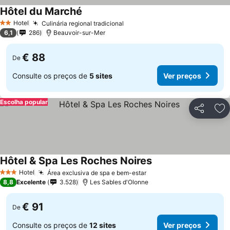
Hôtel du Marché
Hotel
Culinária regional tradicional
2 Estrelas
6,1
286
Beauvoir-sur-Mer
€ 88
De
Consulte os preços de
5 sites
Ver preços
Escolha popular
Partilhar
Ad
Hôtel & Spa Les Roches Noires
Hotel
Área exclusiva de spa e bem-estar
3 Estrelas
8,8
Excelente
3.528
Les Sables d'Olonne
€ 91
De
Consulte os preços de
12 sites
Ver preços