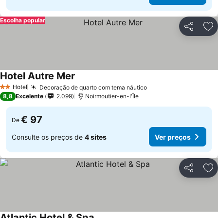
Escolha popular
Partilhar
Ad
Hotel Autre Mer
Hotel
Decoração de quarto com tema náutico
2 Estrelas
8,8
Excelente
2.099
Noirmoutier-en-l'Île
€ 97
De
Consulte os preços de
4 sites
Ver preços
Partilhar
Ad
Atlantic Hotel & Spa