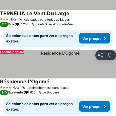
TERNELIA Le Vent Du Large
Hotel
Atividades para todas as idades
3 Estrelas
7,5
Boa
1.258
Saint-Gilles-Croix-de-Vie
Selecione as datas para ver os preços
Ver preços
exatos.
Escolha popular
Partilhar
Ad
Résidence L'Ogomé
Hotel
Jardim charmoso para relaxar
4 Estrelas
9,0
Excelente
625
Le Boupère
Selecione as datas para ver os preços
Ver preços
exatos.