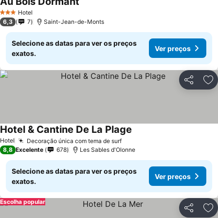
Au Bois Dormant
Hotel
3 Estrelas
6,3
7
Saint-Jean-de-Monts
Selecione as datas para ver os preços
Ver preços
exatos.
Partilhar
Ad
Hotel & Cantine De La Plage
Hotel
Decoração única com tema de surf
8,8
Excelente
678
Les Sables d'Olonne
Selecione as datas para ver os preços
Ver preços
exatos.
Escolha popular
Partilhar
Ad