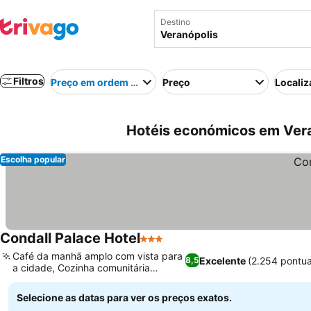
Destino
Filtros
Preço em ordem crescente
Preço
Localiz
Hotéis económicos em Veran
Escolha popular
Condall Palace Hotel
3 Estrelas
Café da manhã amplo com vista para
Excelente
(2.254 pontu
8,5
a cidade, Cozinha comunitária
dedicada
Selecione as datas para ver os preços exatos.