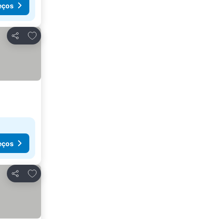
eços
Adicionar aos favoritos
Partilhar
eços
Adicionar aos favoritos
Partilhar