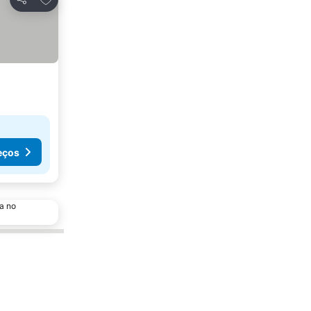
Partilhar
eços
a no