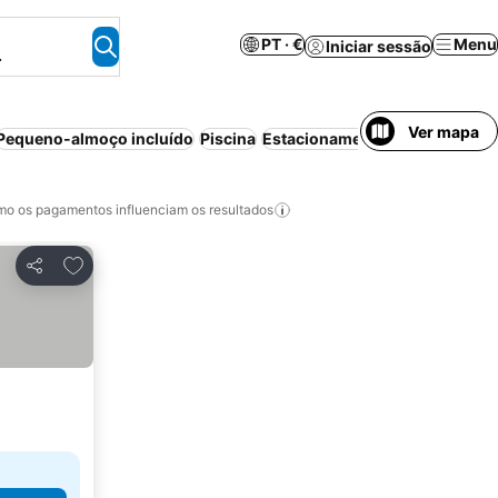
PT · €
Menu
Iniciar sessão
.
Ver mapa
Pequeno-almoço incluído
Piscina
Estacionamento
Cancelamento
o os pagamentos influenciam os resultados
Adicionar aos favoritos
Partilhar