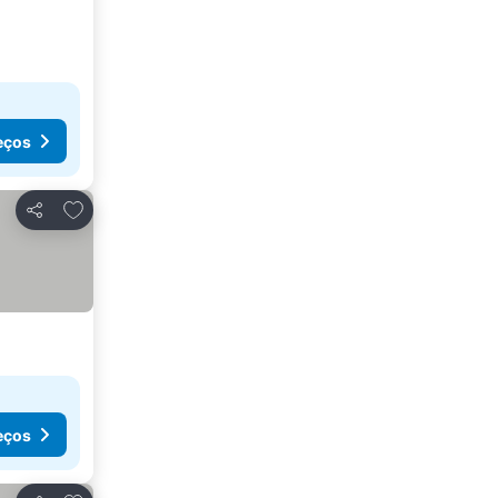
eços
Adicionar aos favoritos
Partilhar
eços