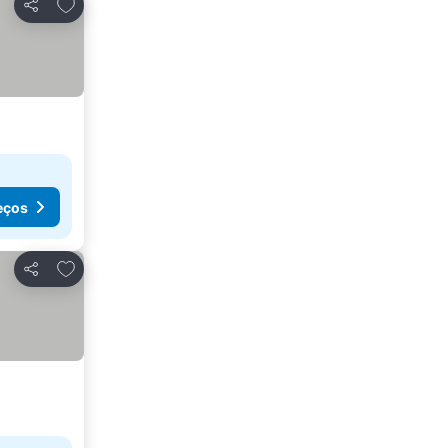
Adicionar aos favoritos
Partilhar
eços
Adicionar aos favoritos
Partilhar