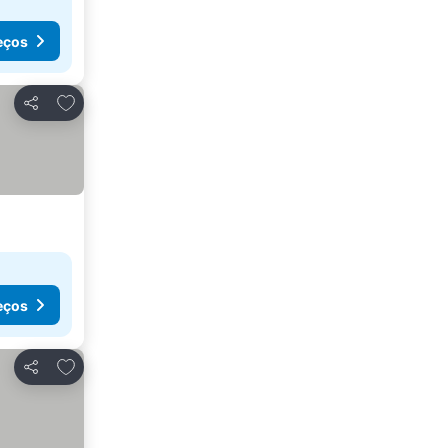
eços
Adicionar aos favoritos
Partilhar
eços
Adicionar aos favoritos
Partilhar