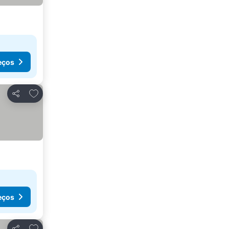
eços
Adicionar aos favoritos
Partilhar
eços
Adicionar aos favoritos