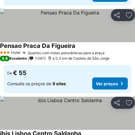
Partilhar
Ad
Pensao Praca Da Figueira
Hotel
Quartos com vistas panorâmicas para a praça
3 Estrelas
8,6
Excelente
7.087
a 0.3 km de Castelo de São Jorge
€ 55
De
Consulte os preços de
9 sites
Ver preços
Partilhar
Ad
ibis Lisboa Centro Saldanha