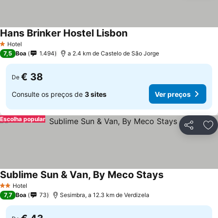
Hans Brinker Hostel Lisbon
Hotel
1 Estrelas
7,5
Boa
1.494
a 2.4 km de Castelo de São Jorge
€ 38
De
Consulte os preços de
3 sites
Ver preços
Escolha popular
Partilhar
Ad
Sublime Sun & Van, By Meco Stays
Hotel
2 Estrelas
7,7
Boa
73
Sesimbra, a 12.3 km de Verdizela