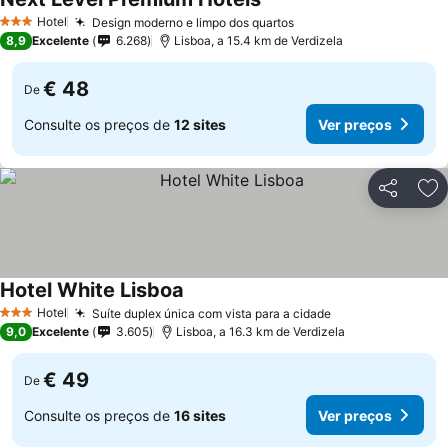
Hotel
Design moderno e limpo dos quartos
3 Estrelas
8,9
Excelente
6.268
Lisboa, a 15.4 km de Verdizela
€ 48
De
Consulte os preços de
12 sites
Ver preços
Partilhar
Ad
Hotel White Lisboa
Hotel
Suíte duplex única com vista para a cidade
3 Estrelas
9,0
Excelente
3.605
Lisboa, a 16.3 km de Verdizela
€ 49
De
Consulte os preços de
16 sites
Ver preços