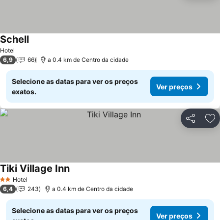
Schell
Hotel
6,9
66
a 0.4 km de Centro da cidade
Selecione as datas para ver os preços
Ver preços
exatos.
Partilhar
Ad
Tiki Village Inn
Hotel
2 Estrelas
6,4
243
a 0.4 km de Centro da cidade
Selecione as datas para ver os preços
Ver preços