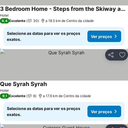
3 Bedroom Home - Steps from the Skiway and Village. Sleeps 10 Pet Friendly!
Hotel
9,4
Excelente
30
a 18.5 km de Centro da cidade
Selecione as datas para ver os preços
Ver preços
exatos.
Partilhar
Ad
Que Syrah Syrah
Hotel
9,1
Excelente
6
a 17.6 km de Centro da cidade
Selecione as datas para ver os preços
Ver preços
exatos.