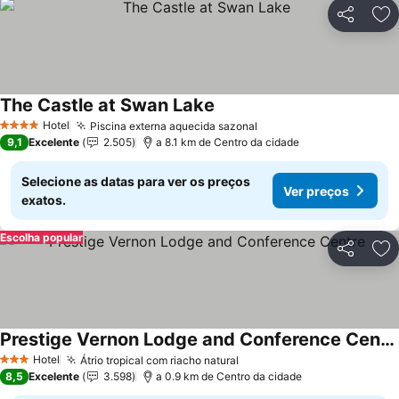
Partilhar
Ad
The Castle at Swan Lake
Hotel
Piscina externa aquecida sazonal
4 Estrelas
9,1
Excelente
2.505
a 8.1 km de Centro da cidade
Selecione as datas para ver os preços
Ver preços
exatos.
Escolha popular
Partilhar
Ad
Prestige Vernon Lodge and Conference Centre
Hotel
Átrio tropical com riacho natural
3 Estrelas
8,5
Excelente
3.598
a 0.9 km de Centro da cidade