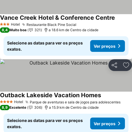
Vance Creek Hotel & Conference Centre
Hotel
Restaurante Black Pine Social
3 Estrelas
8,4
Muito boa
321
a 18.6 km de Centro da cidade
Selecione as datas para ver os preços
Ver preços
exatos.
Partilhar
Ad
Outback Lakeside Vacation Homes
Hotel
Parque de aventuras e sala de jogos para adolescentes
4 Estrelas
8,9
Excelente
306
a 15.9 km de Centro da cidade
Selecione as datas para ver os preços
Ver preços
exatos.