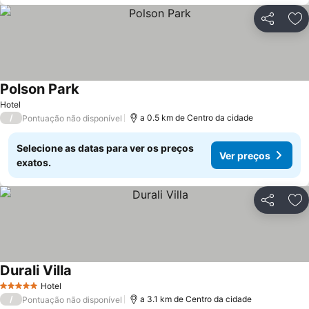
Partilhar
Ad
Polson Park
Hotel
/
a 0.5 km de Centro da cidade
Pontuação não disponível
Selecione as datas para ver os preços
Ver preços
exatos.
Partilhar
Ad
Durali Villa
Hotel
5 Estrelas
/
a 3.1 km de Centro da cidade
Pontuação não disponível