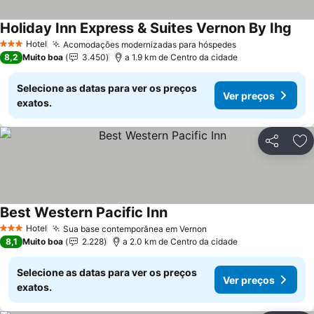
Holiday Inn Express & Suites Vernon By Ihg
Hotel
Acomodações modernizadas para hóspedes
3 Estrelas
8,2
Muito boa
3.450
a 1.9 km de Centro da cidade
Selecione as datas para ver os preços
Ver preços
exatos.
Partilhar
Ad
Best Western Pacific Inn
Hotel
Sua base contemporânea em Vernon
3 Estrelas
8,1
Muito boa
2.228
a 2.0 km de Centro da cidade
Selecione as datas para ver os preços
Ver preços
exatos.