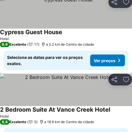
Partilhar
Ad
Cypress Guest House
Hotel
8,9
Excelente
17
a 5.2 km de Centro da cidade
Selecione as datas para ver os preços
Ver preços
exatos.
Partilhar
Ad
2 Bedroom Suite At Vance Creek Hotel
Hotel
8,8
Excelente
5
a 18.6 km de Centro da cidade