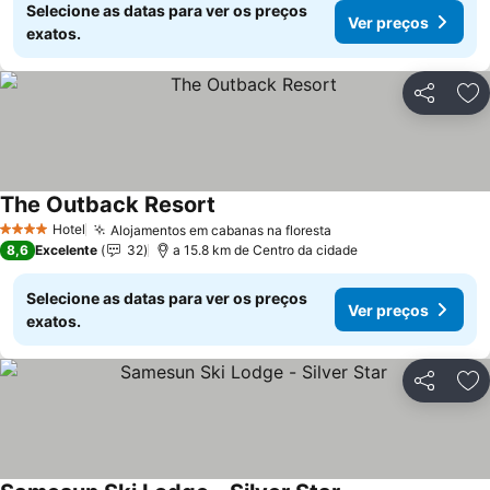
Selecione as datas para ver os preços
Ver preços
exatos.
Partilhar
Ad
The Outback Resort
Hotel
Alojamentos em cabanas na floresta
4 Estrelas
8,6
Excelente
32
a 15.8 km de Centro da cidade
Selecione as datas para ver os preços
Ver preços
exatos.
Partilhar
Ad