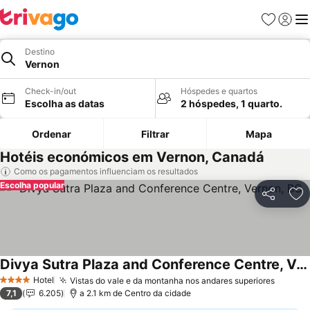
Favoritos
Iniciar
Me
Destino
Vernon
Check-in/out
Hóspedes e quartos
Escolha as datas
2 hóspedes, 1 quarto.
Ordenar
Filtrar
Mapa
Hotéis económicos em Vernon, Canadá
Como os pagamentos influenciam os resultados
Escolha popular
Partilhar
Ad
Divya Sutra Plaza and Conference Centre, Vernon, BC
Hotel
Vistas do vale e da montanha nos andares superiores
4 Estrelas
7,1
6.205
a 2.1 km de Centro da cidade