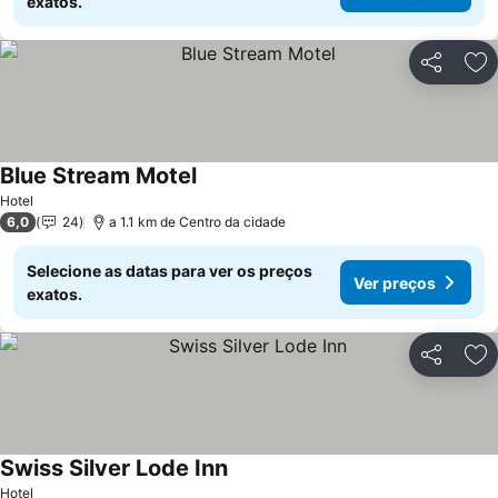
exatos.
Partilhar
Ad
Blue Stream Motel
Hotel
6,0
24
a 1.1 km de Centro da cidade
Selecione as datas para ver os preços
Ver preços
exatos.
Partilhar
Ad
Swiss Silver Lode Inn
Hotel