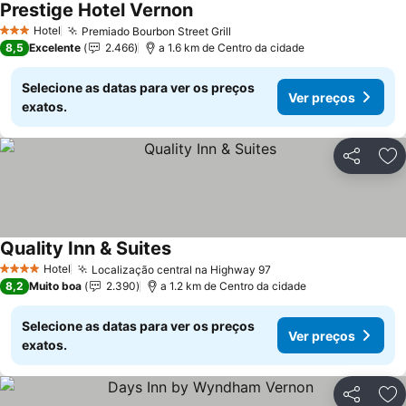
Prestige Hotel Vernon
Hotel
Premiado Bourbon Street Grill
3 Estrelas
8,5
Excelente
2.466
a 1.6 km de Centro da cidade
Selecione as datas para ver os preços
Ver preços
exatos.
Partilhar
Ad
Quality Inn & Suites
Hotel
Localização central na Highway 97
4 Estrelas
8,2
Muito boa
2.390
a 1.2 km de Centro da cidade
Selecione as datas para ver os preços
Ver preços
exatos.
Partilhar
Ad