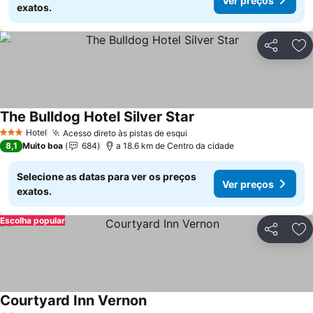
Ver preços
exatos.
Partilhar
Ad
The Bulldog Hotel Silver Star
Hotel
Acesso direto às pistas de esqui
3 Estrelas
8,1
Muito boa
684
a 18.6 km de Centro da cidade
Selecione as datas para ver os preços
Ver preços
exatos.
Escolha popular
Partilhar
Ad
Courtyard Inn Vernon