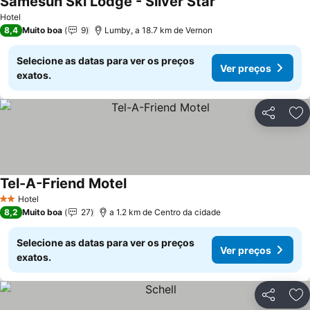
Samesun Ski Lodge - Silver Star
Hotel
8,4
Muito boa
9
Lumby, a 18.7 km de Vernon
Selecione as datas para ver os preços
Ver preços
exatos.
Partilhar
Ad
Tel-A-Friend Motel
Hotel
2 Estrelas
8,2
Muito boa
27
a 1.2 km de Centro da cidade
Selecione as datas para ver os preços
Ver preços
exatos.
Partilhar
Ad