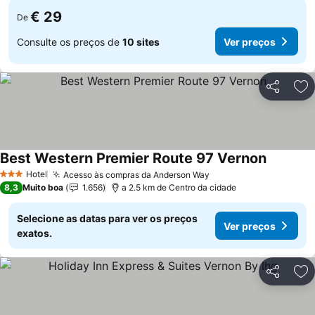
€ 29
De
Consulte os preços de
10 sites
Ver preços
Partilhar
Ad
Best Western Premier Route 97 Vernon
Hotel
Acesso às compras da Anderson Way
3 Estrelas
8,3
Muito boa
1.656
a 2.5 km de Centro da cidade
Selecione as datas para ver os preços
Ver preços
exatos.
Partilhar
Ad