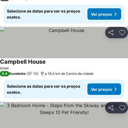
Selecione as datas para ver os preços
Ver preços
exatos.
Partilhar
Ad
Campbell House
Hotel
9,6
Excelente
13
a 18.4 km de Centro da cidade
Selecione as datas para ver os preços
Ver preços
exatos.
Partilhar
Ad