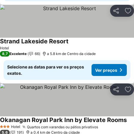
Partilhar
Ad
Strand Lakeside Resort
Hotel
8,7
Excelente
66
a 5.8 km de Centro da cidade
Selecione as datas para ver os preços
Ver preços
exatos.
Partilhar
Ad
Okanagan Royal Park Inn by Elevate Rooms
Hotel
Quartos com varandas ou pátios privativos
3 Estrelas
5,6
191
a 0.4 km de Centro da cidade