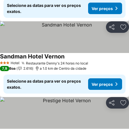
Selecione as datas para ver os preços
Ver preços
exatos.
Partilhar
Ad
Sandman Hotel Vernon
Hotel
Restaurante Denny's 24 horas no local
3 Estrelas
7,9
Boa
2.616
a 1.0 km de Centro da cidade
Selecione as datas para ver os preços
Ver preços
exatos.
Partilhar
Ad