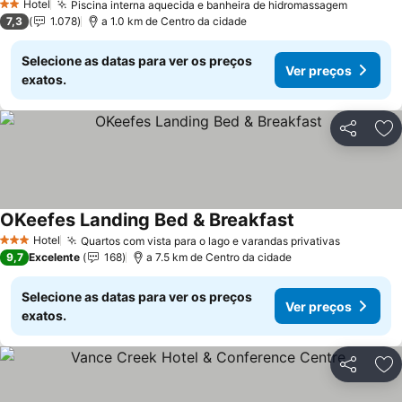
Hotel
Piscina interna aquecida e banheira de hidromassagem
2 Estrelas
7,3
1.078
a 1.0 km de Centro da cidade
Selecione as datas para ver os preços
Ver preços
exatos.
Partilhar
Ad
OKeefes Landing Bed & Breakfast
Hotel
Quartos com vista para o lago e varandas privativas
3 Estrelas
9,7
Excelente
168
a 7.5 km de Centro da cidade
Selecione as datas para ver os preços
Ver preços
exatos.
Partilhar
Ad