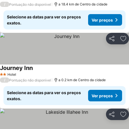
/
a 18.4 km de Centro da cidade
Pontuação não disponível
Selecione as datas para ver os preços
Ver preços
exatos.
Partilhar
Ad
Journey Inn
Hotel
2 Estrelas
/
a 0.2 km de Centro da cidade
Pontuação não disponível
Selecione as datas para ver os preços
Ver preços
exatos.
Partilhar
Ad