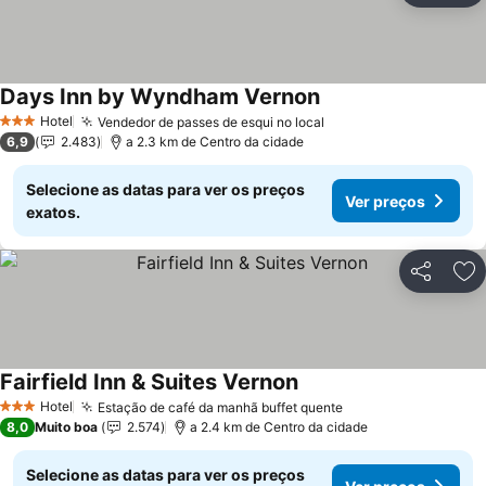
Days Inn by Wyndham Vernon
Hotel
Vendedor de passes de esqui no local
3 Estrelas
6,9
2.483
a 2.3 km de Centro da cidade
Selecione as datas para ver os preços
Ver preços
exatos.
Partilhar
Ad
Fairfield Inn & Suites Vernon
Hotel
Estação de café da manhã buffet quente
3 Estrelas
8,0
Muito boa
2.574
a 2.4 km de Centro da cidade
Selecione as datas para ver os preços