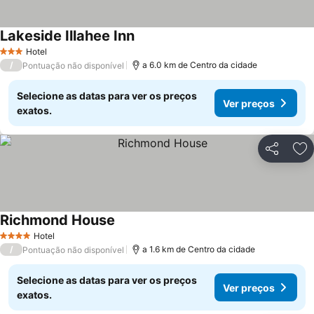
Lakeside Illahee Inn
Hotel
3 Estrelas
/
a 6.0 km de Centro da cidade
Pontuação não disponível
Selecione as datas para ver os preços
Ver preços
exatos.
Partilhar
Ad
Richmond House
Hotel
4 Estrelas
/
a 1.6 km de Centro da cidade
Pontuação não disponível
Selecione as datas para ver os preços
Ver preços
exatos.