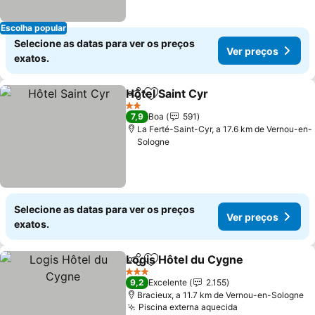
Escolha popular
Selecione as datas para ver os preços
Ver preços
exatos.
Hôtel Saint Cyr
Partilhar
Adicionar aos favoritos
2 Estrelas
7,9
Boa
591
La Ferté-Saint-Cyr, a 17.6 km de Vernou-en-
Sologne
Selecione as datas para ver os preços
Ver preços
exatos.
Logis Hôtel du Cygne
Partilhar
Adicionar aos favoritos
3 Estrelas
9,2
Excelente
2.155
Bracieux, a 11.7 km de Vernou-en-Sologne
Piscina externa aquecida