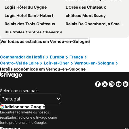
Logis Hôtel du Cygne
L'Orée des Châteaux
Logis Hôtel Saint-Hubert
château Mont Suzey
Relais des Trois Châteaux
Relais De Chambord, a Small Luxury Hotel of the World
ibis Styles Contres Cheverny
Ver todas as estadias em Vernou-en-Sologne
Comparador de Hotéis
Europa
França
Centro-Val de Loire
Loir-et-Cher
Vernou-en-Sologne
Hotéis económicos em Vernou-en-Sologne
Facebook
Twitter
Insta
Yo
Selecione o seu país
Adicionar no Google
Encontre facilmente os nossos
resultados: adicione o trivago como
fonte preferencial no Google.
Empresa