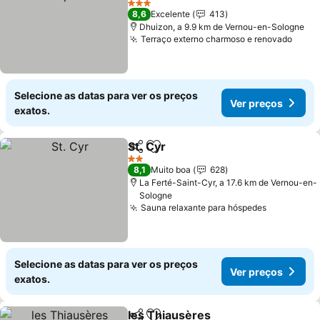
3 Estrelas
8,6
Excelente
413
Dhuizon, a 9.9 km de Vernou-en-Sologne
Terraço externo charmoso e renovado
Selecione as datas para ver os preços
Ver preços
exatos.
St. Cyr
Partilhar
Adicionar aos favoritos
2 Estrelas
8,1
Muito boa
628
La Ferté-Saint-Cyr, a 17.6 km de Vernou-en-
Sologne
Sauna relaxante para hóspedes
Selecione as datas para ver os preços
Ver preços
exatos.
les Thiausères