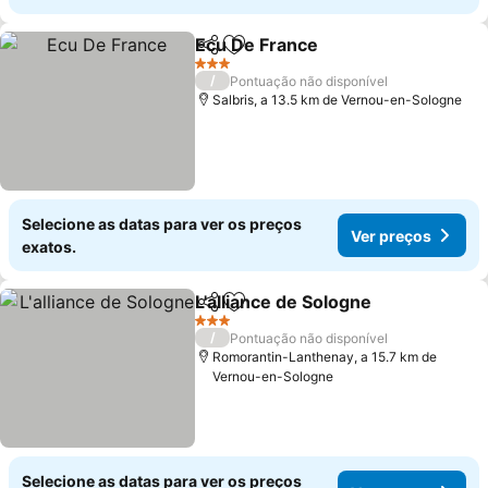
Ecu De France
Partilhar
Adicionar aos favoritos
3 Estrelas
/
Pontuação não disponível
Salbris, a 13.5 km de Vernou-en-Sologne
Selecione as datas para ver os preços
Ver preços
exatos.
L'alliance de Sologne
Partilhar
Adicionar aos favoritos
3 Estrelas
/
Pontuação não disponível
Romorantin-Lanthenay, a 15.7 km de
Vernou-en-Sologne
Selecione as datas para ver os preços