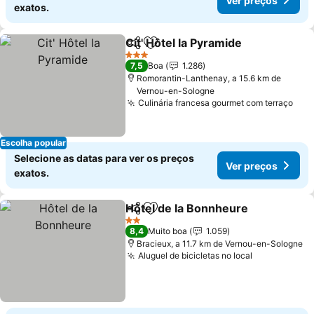
Ver preços
exatos.
Cit' Hôtel la Pyramide
Partilhar
Adicionar aos favoritos
3 Estrelas
7,5
Boa
1.286
Romorantin-Lanthenay, a 15.6 km de
Vernou-en-Sologne
Culinária francesa gourmet com terraço
Escolha popular
Selecione as datas para ver os preços
Ver preços
exatos.
Hôtel de la Bonnheure
Partilhar
Adicionar aos favoritos
2 Estrelas
8,4
Muito boa
1.059
Bracieux, a 11.7 km de Vernou-en-Sologne
Aluguel de bicicletas no local