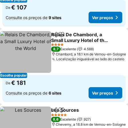
€ 107
De
Consulte os preços de
9 sites
Ver preços
Relais De Chambord, a
Partilhar
Adicionar aos favoritos
Small Luxury Hotel of the
World
4 Estrelas
8,7
Excelente
4.588
Chambord, a 18.1 km de Vernou-en-Sologne
Localização inigualável ao lado do castelo
Escolha popular
€ 181
De
Consulte os preços de
6 sites
Ver preços
Les Sources
Partilhar
Adicionar aos favoritos
5 Estrelas
8,6
Excelente
927
Cheverny, a 18.8 km de Vernou-en-Sologne