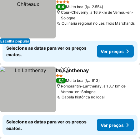
4 Estrelas
8,4
Muito boa
2.554
Cour-Cheverny, a 16.9 km de Vernou-en-
Sologne
Culinária regional no Les Trois Marchands
Escolha popular
Selecione as datas para ver os preços
Ver preços
exatos.
Le Lanthenay
Partilhar
Adicionar aos favoritos
2 Estrelas
8,1
Muito boa
913
Romorantin-Lanthenay, a 13.7 km de
Vernou-en-Sologne
Capela histórica no local
Selecione as datas para ver os preços
Ver preços
exatos.