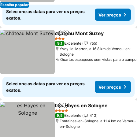
Escolha popular
Selecione as datas para ver os preços
Ver preços
exatos.
château Mont Suzey
Partilhar
Adicionar aos favoritos
3 Estrelas
9,1
Excelente
755
Yvoy-le-Marron, a 16.8 km de Vernou-en-
Sologne
Quartos espaçosos com vistas para o campo
Selecione as datas para ver os preços
Ver preços
exatos.
Les Hayes en Sologne
Partilhar
Adicionar aos favoritos
4 Estrelas
9,5
Excelente
413
Fontaines-en-Sologne, a 11.4 km de Vernou-
en-Sologne