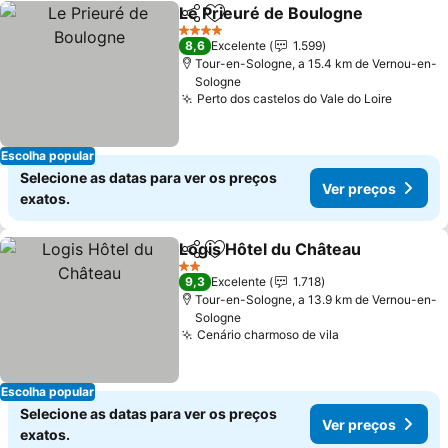
Le Prieuré de Boulogne
Partilhar
Adicionar aos favoritos
4 Estrelas
8,6
Excelente
1.599
Tour-en-Sologne, a 15.4 km de Vernou-en-
Sologne
Perto dos castelos do Vale do Loire
Escolha popular
Selecione as datas para ver os preços
Ver preços
exatos.
Logis Hôtel du Château
Partilhar
Adicionar aos favoritos
2 Estrelas
9,3
Excelente
1.718
Tour-en-Sologne, a 13.9 km de Vernou-en-
Sologne
Cenário charmoso de vila
Escolha popular
Selecione as datas para ver os preços
Ver preços
exatos.