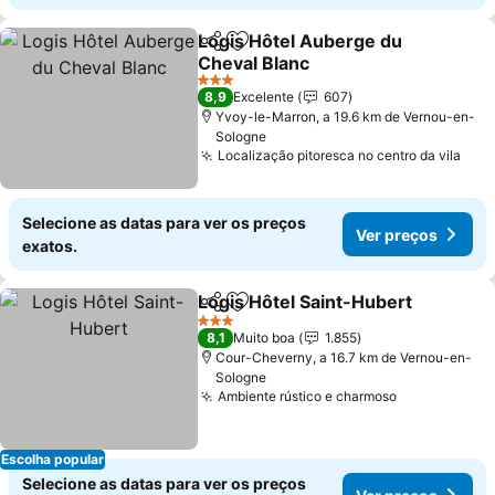
Logis Hôtel Auberge du
Partilhar
Adicionar aos favoritos
Cheval Blanc
3 Estrelas
8,9
Excelente
607
Yvoy-le-Marron, a 19.6 km de Vernou-en-
Sologne
Localização pitoresca no centro da vila
Selecione as datas para ver os preços
Ver preços
exatos.
Logis Hôtel Saint-Hubert
Partilhar
Adicionar aos favoritos
3 Estrelas
8,1
Muito boa
1.855
Cour-Cheverny, a 16.7 km de Vernou-en-
Sologne
Ambiente rústico e charmoso
Escolha popular
Selecione as datas para ver os preços