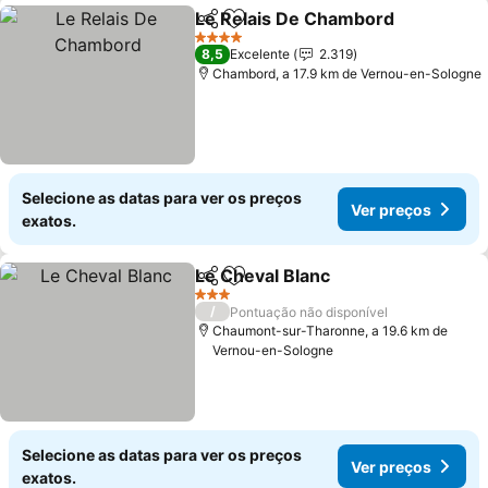
Le Relais De Chambord
Partilhar
Adicionar aos favoritos
4 Estrelas
8,5
Excelente
2.319
Chambord, a 17.9 km de Vernou-en-Sologne
Selecione as datas para ver os preços
Ver preços
exatos.
Le Cheval Blanc
Partilhar
Adicionar aos favoritos
3 Estrelas
/
Pontuação não disponível
Chaumont-sur-Tharonne, a 19.6 km de
Vernou-en-Sologne
Selecione as datas para ver os preços
Ver preços
exatos.