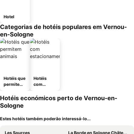
Hotel
Categorias de hotéis populares em Vernou-
en-Sologne
Hotéis que
Hotéis
permitem
com
animais
estaciona
mento
Hotéis económicos perto de Vernou-en-
Sologne
Estes hotéis também poderão interessá-lo...
Les Sources
La Borde en Sologne Château & Spa