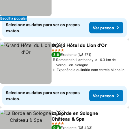
Escolha popular
Selecione as datas para ver os preços
Ver preços
exatos.
Grand Hôtel du Lion d'Or
Partilhar
Adicionar aos favoritos
4 Estrelas
8,6
Excelente
571
Romorantin-Lanthenay, a 16.3 km de
Vernou-en-Sologne
Experiência culinária com estrela Michelin
Selecione as datas para ver os preços
Ver preços
exatos.
La Borde en Sologne
Partilhar
Adicionar aos favoritos
Château & Spa
4 Estrelas
9,0
Excelente
433