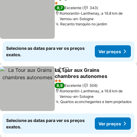
Partilhar
Adicionar aos favoritos
1 Estrelas
8,7
Excelente
343
Romorantin-Lanthenay, a 16.8 km de
Vernou-en-Sologne
Recanto tranquilo no jardim
Selecione as datas para ver os preços
Ver preços
exatos.
La Tour aux Grains
Partilhar
Adicionar aos favoritos
chambres autonomes
2 Estrelas
8,9
Excelente
506
Romorantin-Lanthenay, a 16.6 km de
Vernou-en-Sologne
Quartos aconchegantes e bem projetados
Selecione as datas para ver os preços
Ver preços
exatos.