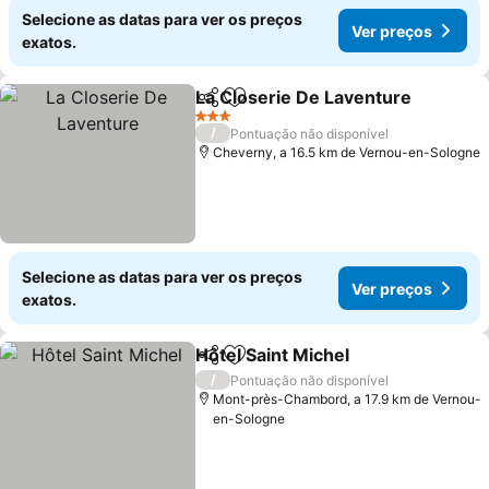
Selecione as datas para ver os preços
Ver preços
exatos.
La Closerie De Laventure
Partilhar
Adicionar aos favoritos
3 Estrelas
/
Pontuação não disponível
Cheverny, a 16.5 km de Vernou-en-Sologne
Selecione as datas para ver os preços
Ver preços
exatos.
Hôtel Saint Michel
Partilhar
Adicionar aos favoritos
/
Pontuação não disponível
Mont-près-Chambord, a 17.9 km de Vernou-
en-Sologne