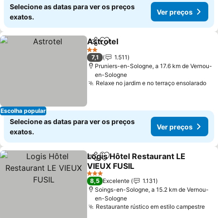
Selecione as datas para ver os preços
Ver preços
exatos.
Astrotel
Partilhar
Adicionar aos favoritos
2 Estrelas
7,1
1.511
Pruniers-en-Sologne, a 17.6 km de Vernou-
en-Sologne
Relaxe no jardim e no terraço ensolarado
Escolha popular
Selecione as datas para ver os preços
Ver preços
exatos.
Logis Hôtel Restaurant LE
Partilhar
Adicionar aos favoritos
VIEUX FUSIL
3 Estrelas
8,5
Excelente
1.131
Soings-en-Sologne, a 15.2 km de Vernou-
en-Sologne
Restaurante rústico em estilo campestre