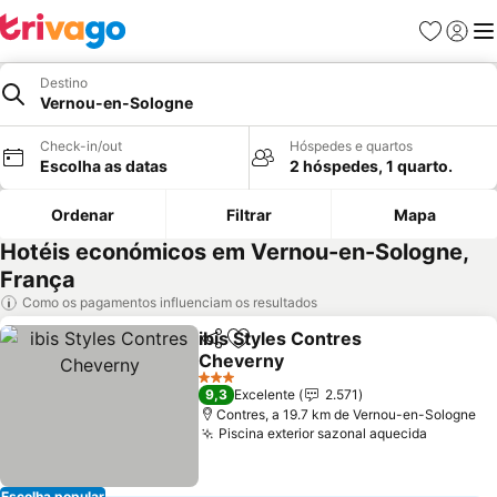
Favoritos
Iniciar
Me
Destino
Vernou-en-Sologne
Check-in/out
Hóspedes e quartos
Escolha as datas
2 hóspedes, 1 quarto.
Ordenar
Filtrar
Mapa
Hotéis económicos em Vernou-en-Sologne,
França
Como os pagamentos influenciam os resultados
ibis Styles Contres
Partilhar
Adicionar aos favoritos
Cheverny
3 Estrelas
9,3
Excelente
2.571
Contres, a 19.7 km de Vernou-en-Sologne
Piscina exterior sazonal aquecida
Escolha popular