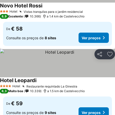
Novo Hotel Rossi
Ver preços
Hotel
Vistas tranquilas para o jardim residencial
Ver preços
3 Estrelas
8,9
Excelente
10.366
a 1.4 km de Castelvecchio
€ 58
De
Consulte os preços de
8 sites
Ver preços
Partilhar
Ad
Hotel Leopardi
Ver preços
Hotel
Restaurante requintado La Ginestra
Ver preços
4 Estrelas
8,3
Muito boa
10.339
a 1.5 km de Castelvecchio
€ 59
De
Consulte os preços de
9 sites
Ver preços