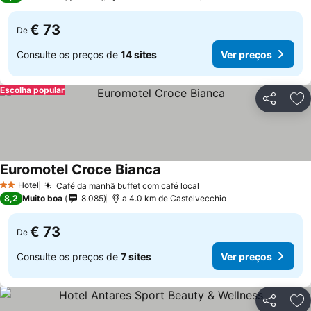
€ 73
De
Consulte os preços de
14 sites
Ver preços
Escolha popular
Partilhar
Ad
Euromotel Croce Bianca
Ver preços
Hotel
Café da manhã buffet com café local
Ver preços
2 Estrelas
8,2
Muito boa
8.085
a 4.0 km de Castelvecchio
€ 73
De
Consulte os preços de
7 sites
Ver preços
Partilhar
Ad