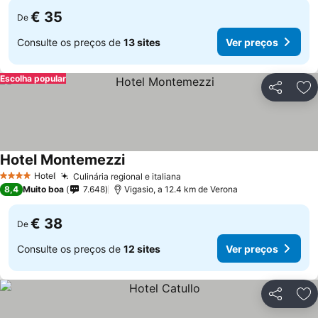
€ 35
De
Consulte os preços de
13 sites
Ver preços
Escolha popular
Partilhar
Ad
Hotel Montemezzi
Ver preços
Hotel
Culinária regional e italiana
Ver preços
4 Estrelas
8,4
Muito boa
7.648
Vigasio, a 12.4 km de Verona
€ 38
De
Consulte os preços de
12 sites
Ver preços
Partilhar
Ad