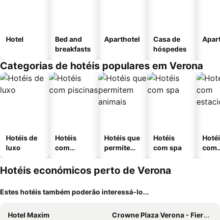
Hotel
Bed and
Aparthotel
Casa de
Apar
breakfasts
hóspedes
Categorias de hotéis populares em Verona
Hotéis de
Hotéis
Hotéis que
Hotéis
Hoté
luxo
com
permitem
com spa
com
piscinas
animais
esta
ment
Hotéis económicos perto de Verona
Estes hotéis também poderão interessá-lo...
Hotel Maxim
Crowne Plaza Verona - Fiera By Ihg