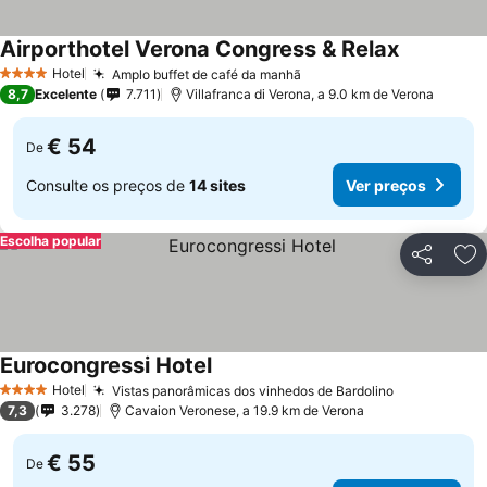
Airporthotel Verona Congress & Relax
Ver preços
Hotel
Amplo buffet de café da manhã
Ver preços
4 Estrelas
8,7
Excelente
7.711
Villafranca di Verona, a 9.0 km de Verona
€ 54
De
Consulte os preços de
14 sites
Ver preços
Escolha popular
Partilhar
Ad
Eurocongressi Hotel
Ver preços
Hotel
Vistas panorâmicas dos vinhedos de Bardolino
Ver preços
4 Estrelas
7,3
3.278
Cavaion Veronese, a 19.9 km de Verona
€ 55
De