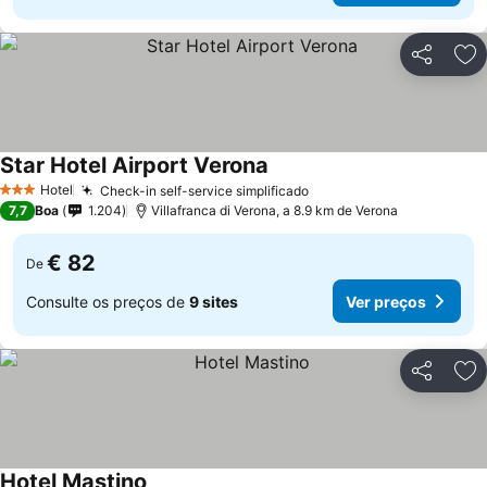
Partilhar
Ad
Star Hotel Airport Verona
Ver preços
Hotel
Check-in self-service simplificado
Ver preços
3 Estrelas
7,7
Boa
1.204
Villafranca di Verona, a 8.9 km de Verona
€ 82
De
Consulte os preços de
9 sites
Ver preços
Partilhar
Ad
Hotel Mastino