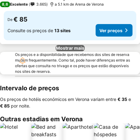
3 Estrelas
8,6
Excelente
3.665
a 5.1 km de Arena de Verona
€ 85
De
Consulte os preços de
13 sites
Ver preços
Mostrar mais
Os preços e a disponibilidade que recebemos dos sites de reserva
mudam frequentemente. Como tal, pode haver diferenças entre as
ofertas que consulta no trivago e os preços que estão disponíveis
nos sites de reserva.
Intervalo de preços
Os preços de hotéis económicos em Verona variam entre
‎€ 35
e
‎€ 85
por noite.
Outras estadias em Verona