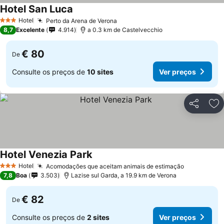
Hotel San Luca
Ver preços
Hotel
Perto da Arena de Verona
Ver preços
3 Estrelas
8,7
Excelente
4.914
a 0.3 km de Castelvecchio
€ 80
De
Consulte os preços de
10 sites
Ver preços
Partilhar
Ad
Hotel Venezia Park
Ver preços
Hotel
Acomodações que aceitam animais de estimação
Ver preço
3 Estrelas
7,8
Boa
3.503
Lazise sul Garda, a 19.9 km de Verona
€ 82
De
Consulte os preços de
2 sites
Ver preços