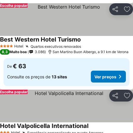
Escolha popular
Partilhar
Ad
Best Western Hotel Turismo
Ver preços
Hotel
Quartos executivos renovados
Ver preços
4 Estrelas
8,3
Muito boa
3.086
San Martino Buon Albergo, a 9.1 km de Verona
€ 63
De
Consulte os preços de
13 sites
Ver preços
Escolha popular
Partilhar
Ad
Hotel Valpolicella International
Ver preços
Hotel
Experiência personalizada no quarto Amarone