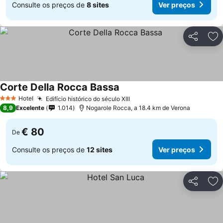
Consulte os preços de
8 sites
Ver preços
Partilhar
Ad
Corte Della Rocca Bassa
Ver preços
Hotel
Edifício histórico do século XIII
Ver preços
3 Estrelas
8,9
Excelente
1.014
Nogarole Rocca, a 18.4 km de Verona
€ 80
De
Consulte os preços de
12 sites
Ver preços
Partilhar
Ad