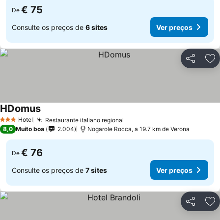
€ 75
De
Consulte os preços de
6 sites
Ver preços
Partilhar
Ad
HDomus
Ver preços
Hotel
Restaurante italiano regional
Ver preços
3 Estrelas
8,0
Muito boa
2.004
Nogarole Rocca, a 19.7 km de Verona
€ 76
De
Consulte os preços de
7 sites
Ver preços
Partilhar
Ad