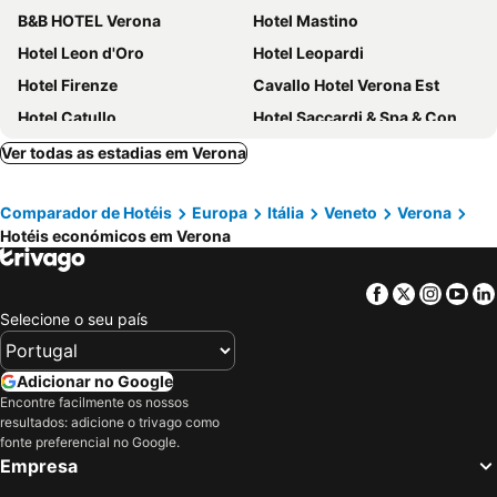
B&B HOTEL Verona
Hotel Mastino
Hotel Leon d'Oro
Hotel Leopardi
Hotel Firenze
Cavallo Hotel Verona Est
Hotel Catullo
Hotel Saccardi & Spa & Congress - Adults Only
Hotel La Carica
Novo Hotel Rossi
Ver todas as estadias em Verona
Hotel Gattopardo
BB Vicolo 22
Comparador de Hotéis
Europa
Itália
Veneto
Verona
Hotel Verona
Leonardo Hotel Verona
Hotéis económicos em Verona
Best Western CTC Hotel Verona
Hotel San Luca
Hotel Palace Verona
Hotel Martini
Facebook
Twitter
Insta
Yo
Active Hotel Paradiso & Golf
Hotel Porta Palio
Selecione o seu país
Hotel Milano & SPA
B&B Quo Vadis Arena
Ark Hotel
Hotel Piccolo
Adicionar no Google
Encontre facilmente os nossos
Hotel Arena
Hotel Siena
resultados: adicione o trivago como
Hotel Brandoli
Best Western Hotel Fiera Verona
fonte preferencial no Google.
Empresa
Hotel Giulietta e Romeo
Euromotel Croce Bianca