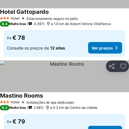
Hotel Gattopardo
Ver preços
Hotel
Estacionamento seguro no pátio
Ver preços
3 Estrelas
8,4
Muito boa
4.397
a 1.0 km de Airport Verona Villafranca
€ 78
De
Consulte os preços de
12 sites
Ver preços
Partilhar
Ad
Mastino Rooms
Ver preços
Hotel
Instalações de spa dedicadas
Ver preços
3 Estrelas
8,2
Muito boa
2.681
a 0.2 km de Centro da cidade
€ 79
De