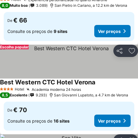
Ver preços
3 Estrelas
8,0
Muito boa
3.089
San Pietro in Cariano, a 12.2 km de Verona
€ 66
De
Consulte os preços de
9 sites
Ver preços
Escolha popular
Partilhar
Ad
Best Western CTC Hotel Verona
Ver preços
Hotel
Academia moderna 24 horas
Ver preços
4 Estrelas
8,5
Excelente
9.293
San Giovanni Lupatoto, a 4.7 km de Verona
€ 70
De
Consulte os preços de
16 sites
Ver preços