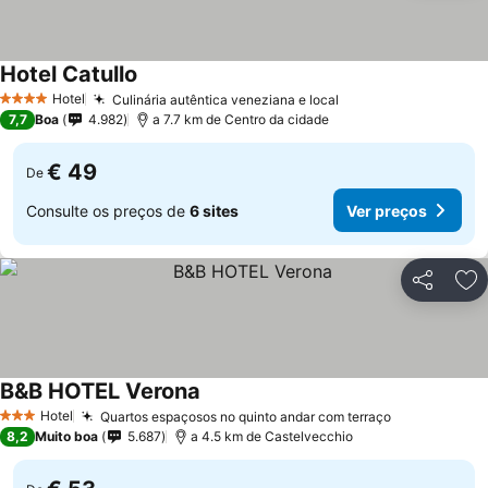
Hotel Catullo
Ver preços
Hotel
Culinária autêntica veneziana e local
Ver preços
4 Estrelas
7,7
Boa
4.982
a 7.7 km de Centro da cidade
€ 49
De
Consulte os preços de
6 sites
Ver preços
Partilhar
Ad
B&B HOTEL Verona
Ver preços
Hotel
Quartos espaçosos no quinto andar com terraço
Ver preços
3 Estrelas
8,2
Muito boa
5.687
a 4.5 km de Castelvecchio