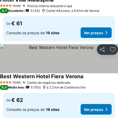
Ver preços
Hotel
Piscina interna relaxante e spa
Ver preços
4 Estrelas
8,7
Excelente
5.143
Castel d'Azzano, a 9.9 km de Verona
€ 61
De
Consulte os preços de
16 sites
Ver preços
Partilhar
Ad
Best Western Hotel Fiera Verona
Ver preços
Hotel
Centro de negócios dedicado
Ver preços
4 Estrelas
8,0
Muito boa
5.700
a 2.2 km de Castelvecchio
€ 62
De
Consulte os preços de
16 sites
Ver preços