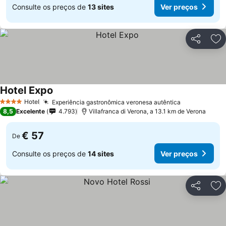
Consulte os preços de
13 sites
Ver preços
Partilhar
Ad
Hotel Expo
Ver preços
Hotel
Experiência gastronômica veronesa autêntica
Ver preços
4 Estrelas
8,5
Excelente
4.793
Villafranca di Verona, a 13.1 km de Verona
€ 57
De
Consulte os preços de
14 sites
Ver preços
Partilhar
Ad