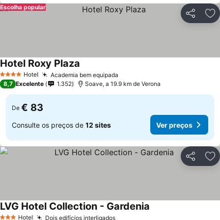
Escolha popular
Partilhar
Ad
Hotel Roxy Plaza
Ver preços
Hotel
Academia bem equipada
Ver preços
4 Estrelas
8,7
Excelente
1.352
Soave, a 19.9 km de Verona
€ 83
De
Consulte os preços de
12 sites
Ver preços
Partilhar
Ad
LVG Hotel Collection - Gardenia
Ver preços
Hotel
Dois edifícios interligados
Ver preços