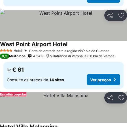
Partilhar
Ad
West Point Airport Hotel
Ver preços
Hotel
Porta de entrada para a região vinícola de Custoza
Ver pre
4 Estrelas
8,2
Muito boa
4.545
Villafranca di Verona, a 8.8 km de Verona
€ 61
De
Consulte os preços de
14 sites
Ver preços
Escolha popular
Partilhar
Ad
Hotel Villa Malaspina