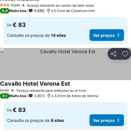
Ver preços
Hotel
Acesso relaxante ao centro de bem-estar
Ver preços
3 Estrelas
8,0
Muito boa
8.688
a 0.5 km de Castelvecchio
€ 83
De
Consulte os preços de
14 sites
Ver preços
Partilhar
Ad
Cavallo Hotel Verona Est
Ver preços
Hotel
Terraço relaxante para refeições ao ar livre
Ver preços
8,1
Muito boa
3.801
a 4.9 km de Arena de Verona
€ 83
De
Consulte os preços de
8 sites
Ver preços