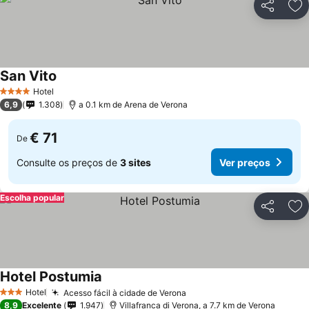
Partilhar
Ad
San Vito
Ver preços
Hotel
4 Estrelas
6,9
1.308
a 0.1 km de Arena de Verona
€ 71
De
Consulte os preços de
3 sites
Ver preços
Escolha popular
Partilhar
Ad
Hotel Postumia
Ver preços
Hotel
Acesso fácil à cidade de Verona
Ver preços
3 Estrelas
8,9
Excelente
1.947
Villafranca di Verona, a 7.7 km de Verona