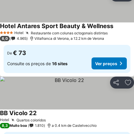
Hotel Antares Sport Beauty & Wellness
Ver preç
Hotel
Restaurante com colunas octogonais distintas
Ver preços
4 Estrelas
6,0
4.965
Villafranca di Verona, a 12.2 km de Verona
€ 73
De
Consulte os preços de
16 sites
Ver preços
Partilhar
Ad
BB Vicolo 22
Ver preços
Hotel
Quartos coloridos
Ver preços
8,3
Muito boa
1.810
a 0.4 km de Castelvecchio