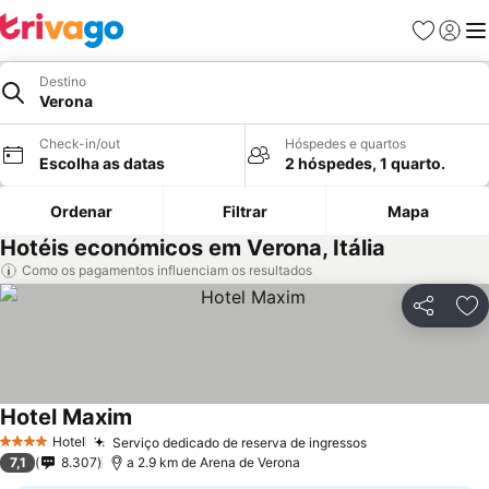
Favoritos
Iniciar
Me
Destino
Verona
Check-in/out
Hóspedes e quartos
Escolha as datas
2 hóspedes, 1 quarto.
Ordenar
Filtrar
Mapa
Hotéis económicos em Verona, Itália
Como os pagamentos influenciam os resultados
Partilhar
Ad
Hotel Maxim
Ver preços
Hotel
Serviço dedicado de reserva de ingressos
Ver preços
4 Estrelas
7,1
8.307
a 2.9 km de Arena de Verona