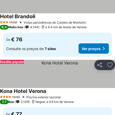
Hotel Brandoli
Ver preços
Hotel
Vistas panorâmicas do Castelo de Montorio
Ver preços
3 Estrelas
8,4
Muito boa
4.144
a 4.4 km de Arena de Verona
€ 76
De
Consulte os preços de
7 sites
Ver preços
Escolha popular
Partilhar
Ad
Kona Hotel Verona
Ver preços
Hotel
Piscina exterior sazonal
Ver preços
4 Estrelas
7,7
Boa
2.109
Negrar, a 9.6 km de Verona
€ 77
De