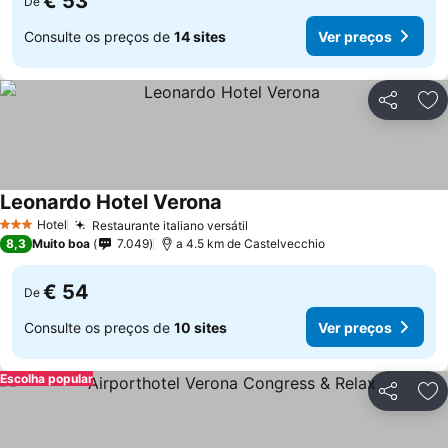
€ 53
De
Consulte os preços de
14 sites
Ver preços
Partilhar
Ad
Leonardo Hotel Verona
Ver preços
Hotel
Restaurante italiano versátil
Ver preços
3 Estrelas
8,3
Muito boa
7.049
a 4.5 km de Castelvecchio
€ 54
De
Consulte os preços de
10 sites
Ver preços
Escolha popular
Partilhar
Ad