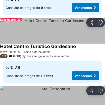
Consulte os preços de
9 sites
Ver preços
Escolha popular
Partilhar
Ad
Hotel Centro Turistico Gardesano
Ver preços
Hotel
Piscina externa ampla
Ver preços
3 Estrelas
5,7
6.681
Bussolengo, a 14.8 km de Verona
€ 78
De
Consulte os preços de
10 sites
Ver preços
Partilhar
Ad