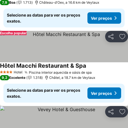
7,9
Boa
1.713
Château-d'Oex, a 16.6 km de Veytaux
Selecione as datas para ver os preços
Ver preços
exatos.
Escolha popular
Partilhar
Ad
Hôtel Macchi Restaurant & Spa
Ver preços
Hotel
Piscina interior aquecida e oásis de spa
Ver preços
4 Estrelas
9,2
Excelente
1.318
Châtel, a 18.7 km de Veytaux
Selecione as datas para ver os preços
Ver preços
exatos.
Partilhar
Ad