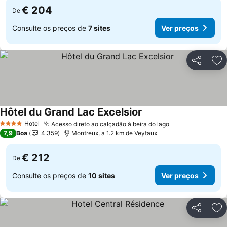
€ 204
De
Consulte os preços de
7 sites
Ver preços
Partilhar
Ad
Hôtel du Grand Lac Excelsior
Ver preços
Hotel
Acesso direto ao calçadão à beira do lago
Ver preços
4 Estrelas
7,9
Boa
4.359
Montreux, a 1.2 km de Veytaux
€ 212
De
Consulte os preços de
10 sites
Ver preços
Partilhar
Ad