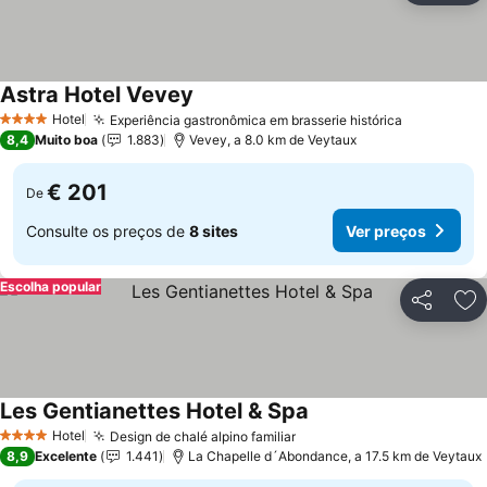
Astra Hotel Vevey
Ver preços
Hotel
Experiência gastronômica em brasserie histórica
Ver preço
4 Estrelas
8,4
Muito boa
1.883
Vevey, a 8.0 km de Veytaux
€ 201
De
Consulte os preços de
8 sites
Ver preços
Escolha popular
Partilhar
Ad
Les Gentianettes Hotel & Spa
Ver preços
Hotel
Design de chalé alpino familiar
Ver preços
4 Estrelas
8,9
Excelente
1.441
La Chapelle d´Abondance, a 17.5 km de Veytaux