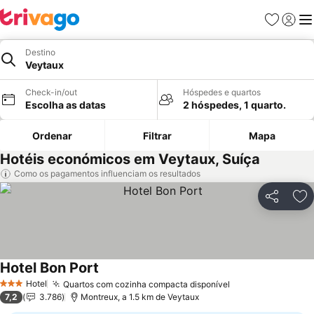
Favoritos
Iniciar
Me
Destino
Veytaux
Check-in/out
Hóspedes e quartos
Escolha as datas
2 hóspedes, 1 quarto.
Ordenar
Filtrar
Mapa
Hotéis económicos em Veytaux, Suíça
Como os pagamentos influenciam os resultados
Partilhar
Ad
Hotel Bon Port
Ver preços
Hotel
Quartos com cozinha compacta disponível
Ver preços
3 Estrelas
7,2
3.786
Montreux, a 1.5 km de Veytaux