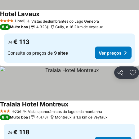
Hotel Lavaux
Ver preços
Hotel
Vistas deslumbrantes do Lago Genebra
Ver preços
4 Estrelas
8,4
Muito boa
4.323
Cully, a 16.2 km de Veytaux
€ 113
De
Consulte os preços de
9 sites
Ver preços
Partilhar
Ad
Tralala Hotel Montreux
Ver preços
Hotel
Vistas panorâmicas do lago e da montanha
Ver preços
3 Estrelas
8,4
Muito boa
4.478
Montreux, a 1.6 km de Veytaux
€ 118
De