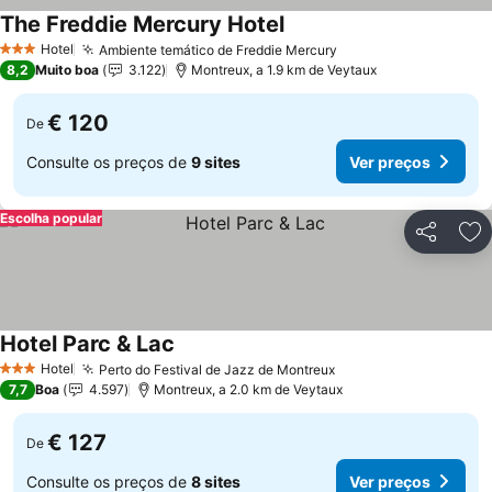
The Freddie Mercury Hotel
Ver preços
Hotel
Ambiente temático de Freddie Mercury
Ver preços
3 Estrelas
8,2
Muito boa
3.122
Montreux, a 1.9 km de Veytaux
€ 120
De
Consulte os preços de
9 sites
Ver preços
Escolha popular
Partilhar
Ad
Hotel Parc & Lac
Ver preços
Hotel
Perto do Festival de Jazz de Montreux
Ver preços
3 Estrelas
7,7
Boa
4.597
Montreux, a 2.0 km de Veytaux
€ 127
De
Consulte os preços de
8 sites
Ver preços