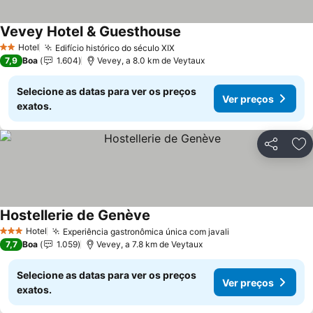
Vevey Hotel & Guesthouse
Ver preços
Hotel
Edifício histórico do século XIX
Ver preços
2 Estrelas
7,9
Boa
1.604
Vevey, a 8.0 km de Veytaux
Selecione as datas para ver os preços
Ver preços
exatos.
Partilhar
Ad
Hostellerie de Genève
Ver preços
Hotel
Experiência gastronômica única com javali
Ver preços
3 Estrelas
7,7
Boa
1.059
Vevey, a 7.8 km de Veytaux
Selecione as datas para ver os preços
Ver preços
exatos.