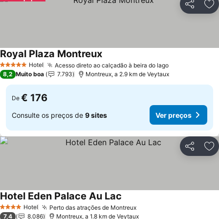
Partilhar
Ad
Royal Plaza Montreux
Ver preços
Hotel
Acesso direto ao calçadão à beira do lago
Ver preços
5 Estrelas
8,2
Muito boa
7.793
Montreux, a 2.9 km de Veytaux
€ 176
De
Consulte os preços de
9 sites
Ver preços
Partilhar
Ad
Hotel Eden Palace Au Lac
Ver preços
Hotel
Perto das atrações de Montreux
Ver preços
4 Estrelas
7,4
8.086
Montreux, a 1.8 km de Veytaux