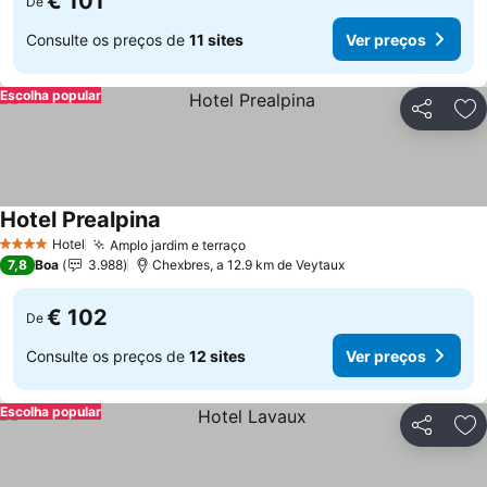
€ 101
De
Consulte os preços de
11 sites
Ver preços
Escolha popular
Partilhar
Ad
Hotel Prealpina
Ver preços
Hotel
Amplo jardim e terraço
Ver preços
4 Estrelas
7,8
Boa
3.988
Chexbres, a 12.9 km de Veytaux
€ 102
De
Consulte os preços de
12 sites
Ver preços
Escolha popular
Partilhar
Ad