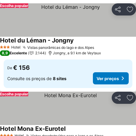
Escolha popular
Partilhar
Ad
Hotel du Léman - Jongny
Ver preços
Hotel
Vistas panorâmicas do lago e dos Alpes
Ver preços
3 Estrelas
8,9
Excelente
2.144
Jongny, a 9.1 km de Veytaux
€ 156
De
Consulte os preços de
8 sites
Ver preços
Escolha popular
Partilhar
Ad
Hotel Mona Ex-Eurotel
Ver preços
Hotel
Vistas desobstruídas para o lago e os Alpes