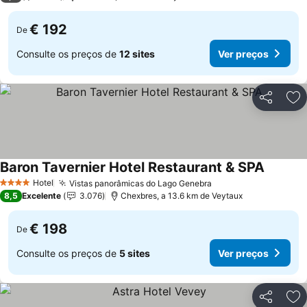
€ 192
De
Consulte os preços de
12 sites
Ver preços
Partilhar
Ad
Baron Tavernier Hotel Restaurant & SPA
Ver pre
Hotel
Vistas panorâmicas do Lago Genebra
Ver preços
4 Estrelas
8,5
Excelente
3.076
Chexbres, a 13.6 km de Veytaux
€ 198
De
Consulte os preços de
5 sites
Ver preços
Partilhar
Ad