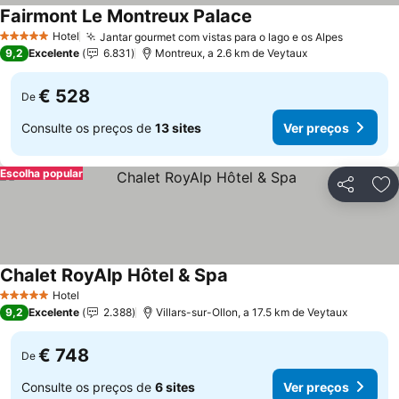
Fairmont Le Montreux Palace
Ver preços
Hotel
Jantar gourmet com vistas para o lago e os Alpes
Ver pre
5 Estrelas
9,2
Excelente
6.831
Montreux, a 2.6 km de Veytaux
€ 528
De
Consulte os preços de
13 sites
Ver preços
Escolha popular
Partilhar
Ad
Chalet RoyAlp Hôtel & Spa
Ver preços
Hotel
5 Estrelas
9,2
Excelente
2.388
Villars-sur-Ollon, a 17.5 km de Veytaux
€ 748
De
Consulte os preços de
6 sites
Ver preços