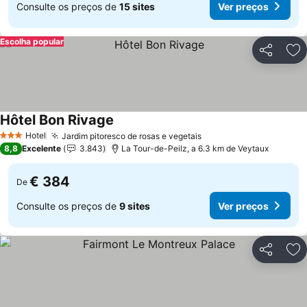
Consulte os preços de
15 sites
Ver preços
Escolha popular
Partilhar
Ad
Hôtel Bon Rivage
Ver preços
Hotel
Jardim pitoresco de rosas e vegetais
Ver preços
3 Estrelas
8,8
Excelente
3.843
La Tour-de-Peilz, a 6.3 km de Veytaux
€ 384
De
Consulte os preços de
9 sites
Ver preços
Partilhar
Ad