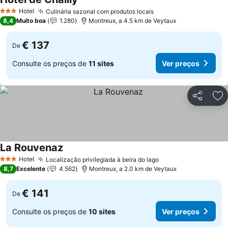
Ver preços
Hotel
Culinária sazonal com produtos locais
Ver preços
3 Estrelas
8,4
Muito boa
1.280
Montreux, a 4.5 km de Veytaux
€ 137
De
Consulte os preços de
11 sites
Ver preços
Partilhar
Ad
La Rouvenaz
Ver preços
Hotel
Localização privilegiada à beira do lago
Ver preços
3 Estrelas
8,7
Excelente
4.562
Montreux, a 2.0 km de Veytaux
€ 141
De
Consulte os preços de
10 sites
Ver preços