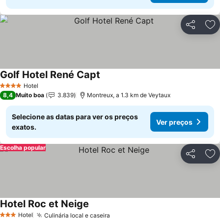
Partilhar
Ad
Golf Hotel René Capt
Ver preços
Hotel
4 Estrelas
8,4
Muito boa
3.839
Montreux, a 1.3 km de Veytaux
Selecione as datas para ver os preços
Ver preços
exatos.
Escolha popular
Partilhar
Ad
Hotel Roc et Neige
Ver preços
Hotel
Culinária local e caseira
Ver preços
3 Estrelas