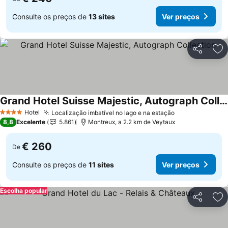
Consulte os preços de
13 sites
Ver preços
Partilhar
Ad
Grand Hotel Suisse Majestic, Autograph Collection
Ver preços
Hotel
Localização imbatível no lago e na estação
Ver preços
4 Estrelas
8,8
Excelente
5.861
Montreux, a 2.2 km de Veytaux
€ 260
De
Consulte os preços de
11 sites
Ver preços
Escolha popular
Partilhar
Ad