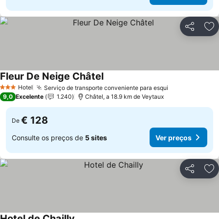
Partilhar
Ad
Fleur De Neige Châtel
Ver preços
Hotel
Serviço de transporte conveniente para esqui
Ver preços
3 Estrelas
9,0
Excelente
1.240
Châtel, a 18.9 km de Veytaux
€ 128
De
Consulte os preços de
5 sites
Ver preços
Partilhar
Ad
Hotel de Chailly