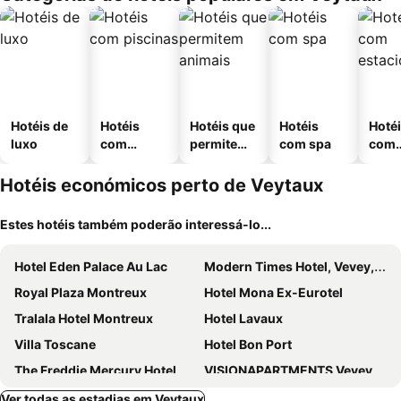
Hotéis de
Hotéis
Hotéis que
Hotéis
Hoté
luxo
com
permitem
com spa
com
piscinas
animais
esta
ment
Hotéis económicos perto de Veytaux
Estes hotéis também poderão interessá-lo...
Hotel Eden Palace Au Lac
Modern Times Hotel, Vevey, a Tribute Portfolio Hotel
Royal Plaza Montreux
Hotel Mona Ex-Eurotel
Tralala Hotel Montreux
Hotel Lavaux
Villa Toscane
Hotel Bon Port
The Freddie Mercury Hotel
VISIONAPARTMENTS Vevey Rue des Communaux
La Rouvenaz
Grand Hotel Suisse Majestic, Autograph Collection
Ver todas as estadias em Veytaux