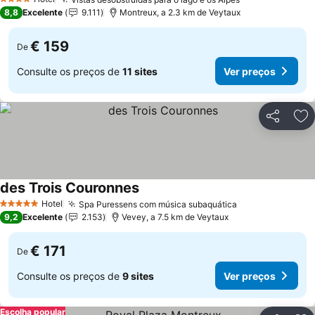
Ver preços
4 Estrelas
8,8
Excelente
9.111
Montreux, a 2.3 km de Veytaux
€ 159
De
Consulte os preços de
11 sites
Ver preços
Partilhar
Ad
des Trois Couronnes
Ver preços
Hotel
Spa Puressens com música subaquática
Ver preços
5 Estrelas
9,2
Excelente
2.153
Vevey, a 7.5 km de Veytaux
€ 171
De
Consulte os preços de
9 sites
Ver preços
Escolha popular