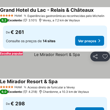
Grand Hotel du Lac - Relais & Châteaux
Ver preç
Hotel
Experiências gastronômicas reconhecidas pelo Michelin
Ve
5 Estrelas
9,2
Excelente
3.101
Vevey, a 7.2 km de Veytaux
€ 261
De
Consulte os preços de
14 sites
Ver preços
Escolha popular
Partilhar
Ad
Le Mirador Resort & Spa
Ver preços
Hotel
Acesso direto de funicular a Vevey
Ver preços
5 Estrelas
9,0
Excelente
4.218
Chardonne, a 10.3 km de Veytaux
€ 298
De