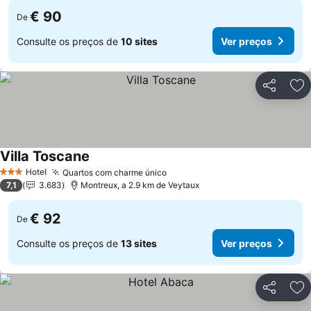
€ 90
De
Consulte os preços de
10 sites
Ver preços
Partilhar
Ad
Villa Toscane
Ver preços
Hotel
Quartos com charme único
Ver preços
3 Estrelas
7,1
3.683
Montreux, a 2.9 km de Veytaux
€ 92
De
Consulte os preços de
13 sites
Ver preços
Partilhar
Ad