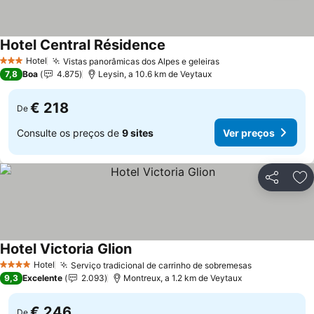
Hotel Central Résidence
Ver preços
Hotel
Vistas panorâmicas dos Alpes e geleiras
Ver preços
3 Estrelas
7,8
Boa
4.875
Leysin, a 10.6 km de Veytaux
€ 218
De
Consulte os preços de
9 sites
Ver preços
Partilhar
Ad
Hotel Victoria Glion
Ver preços
Hotel
Serviço tradicional de carrinho de sobremesas
Ver preços
4 Estrelas
9,3
Excelente
2.093
Montreux, a 1.2 km de Veytaux
€ 246
De