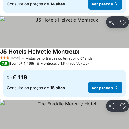
Consulte os preços de
14 sites
Ver preços
Partilhar
Ad
J5 Hotels Helvetie Montreux
Ver preços
Hotel
Vistas panorâmicas do terraço no 6º andar
Ver preços
3 Estrelas
7,9
Boa
4.496
Montreux, a 1.6 km de Veytaux
€ 119
De
Consulte os preços de
15 sites
Ver preços
Partilhar
Ad