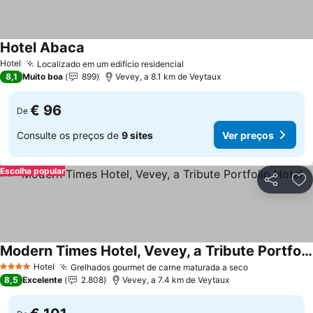
Hotel Abaca
Ver preços
Hotel
Localizado em um edifício residencial
Ver preços
8,1
Muito boa
899
Vevey, a 8.1 km de Veytaux
€ 96
De
Consulte os preços de
9 sites
Ver preços
Escolha popular
Partilhar
Ad
Modern Times Hotel, Vevey, a Tribute Portfolio Hotel
Ver preços
Hotel
Grelhados gourmet de carne maturada a seco
Ver preços
4 Estrelas
8,5
Excelente
2.808
Vevey, a 7.4 km de Veytaux