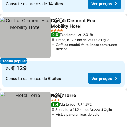
Consulte os preços de
14 sites
Ver preços
Curt di Clement Eco
Partilhar
Adicionar aos favoritos
Mobility Hotel
4 Estrelas
9,5
Excelente
2.018
Tirano, a 17.5 km de Vezza d'Oglio
Café da manhã Valtellinese com sucos
frescos
Escolha popular
€ 129
De
Consulte os preços de
6 sites
Ver preços
Hotel Torre
Partilhar
Adicionar aos favoritos
3 Estrelas
8,4
Muito boa
1.672
Sondalo, a 11.2 km de Vezza d'Oglio
Vistas panorâmicas do vale