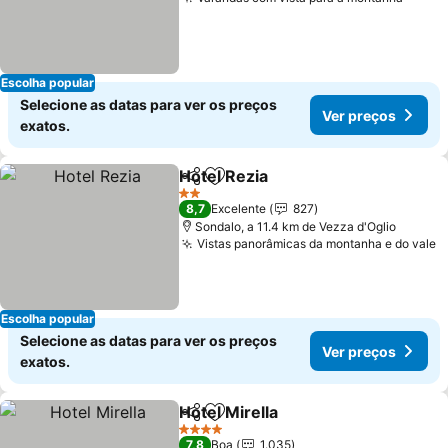
Escolha popular
Selecione as datas para ver os preços
Ver preços
exatos.
Hotel Rezia
Partilhar
Adicionar aos favoritos
2 Estrelas
8,7
Excelente
827
Sondalo, a 11.4 km de Vezza d'Oglio
Vistas panorâmicas da montanha e do vale
Escolha popular
Selecione as datas para ver os preços
Ver preços
exatos.
Hotel Mirella
Partilhar
Adicionar aos favoritos
4 Estrelas
7,8
Boa
1.035