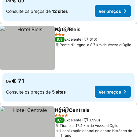
€ 67
De
Consulte os preços de
12 sites
Ver preços
Hotel Bleis
Partilhar
Adicionar aos favoritos
3 Estrelas
8,8
Excelente
610
Ponte di Legno, a 8.7 km de Vezza d'Oglio
€ 71
De
Consulte os preços de
5 sites
Ver preços
Hotel Centrale
Partilhar
Adicionar aos favoritos
4 Estrelas
8,9
Excelente
1.590
Tirano, a 17.4 km de Vezza d'Oglio
Localização central no centro histórico de
Tirano