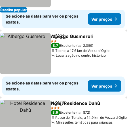
Escolha popular
Selecione as datas para ver os preços
Ver preços
exatos.
Albergo Gusmeroli
Partilhar
Adicionar aos favoritos
2 Estrelas
8,7
Excelente
2.059
Tirano, a 17.6 km de Vezza d'Oglio
Localização no centro histórico
Selecione as datas para ver os preços
Ver preços
exatos.
Hotel Residence Dahù
Partilhar
Adicionar aos favoritos
3 Estrelas
8,9
Excelente
872
Passo del Tonale, a 14.9 km de Vezza d'Oglio
Minissuítes temáticas para crianças