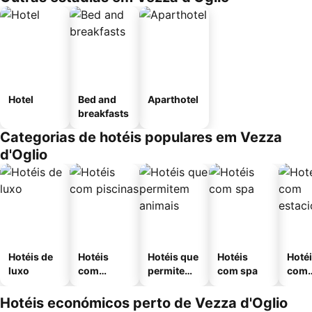
Hotel
Bed and
Aparthotel
breakfasts
Categorias de hotéis populares em Vezza
d'Oglio
Hotéis de
Hotéis
Hotéis que
Hotéis
Hoté
luxo
com
permitem
com spa
com
piscinas
animais
esta
ment
Hotéis económicos perto de Vezza d'Oglio