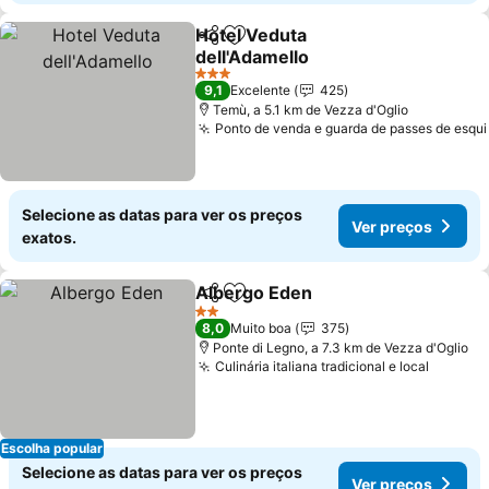
Hotel Veduta
Partilhar
Adicionar aos favoritos
dell'Adamello
3 Estrelas
9,1
Excelente
425
Temù, a 5.1 km de Vezza d'Oglio
Ponto de venda e guarda de passes de esqui
Selecione as datas para ver os preços
Ver preços
exatos.
Albergo Eden
Partilhar
Adicionar aos favoritos
2 Estrelas
8,0
Muito boa
375
Ponte di Legno, a 7.3 km de Vezza d'Oglio
Culinária italiana tradicional e local
Escolha popular
Selecione as datas para ver os preços
Ver preços