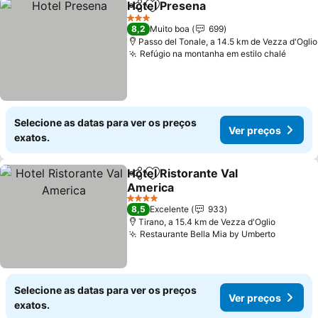
Hotel Presena
Partilhar
Adicionar aos favoritos
3 Estrelas
8,2
Muito boa
699
Passo del Tonale, a 14.5 km de Vezza d'Oglio
Refúgio na montanha em estilo chalé
Selecione as datas para ver os preços
Ver preços
exatos.
Hotel Ristorante Val
Partilhar
Adicionar aos favoritos
America
4 Estrelas
8,5
Excelente
933
Tirano, a 15.4 km de Vezza d'Oglio
Restaurante Bella Mia by Umberto
Selecione as datas para ver os preços
Ver preços
exatos.