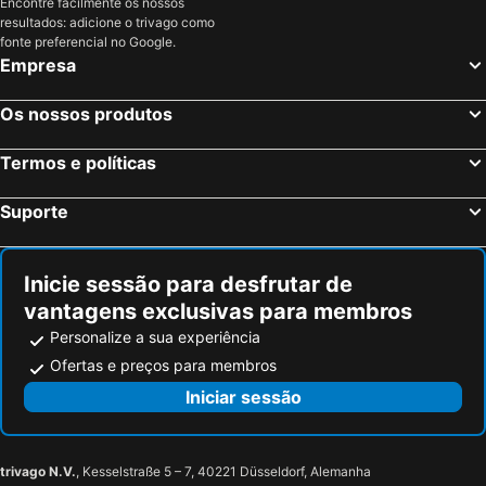
Encontre facilmente os nossos
Hotel Mirella
Euro Hotel
resultados: adicione o trivago como
Blu Hotel Acquaseria
Hotel Garnì Cristallo
fonte preferencial no Google.
Empresa
Hotel Garni Pegrà
Le Suites de San Campel RTA
Hotel Rezia
Hotel Sassella
Os nossos produtos
Albergo Motel Dosdè
Hotel Adamello
Termos e políticas
Hotel Delle Alpi
Il Seicento
DOMUS CAVOUR Rooms&Suites
Bed and Breakfast Sweet Home
Suporte
Inicie sessão para desfrutar de
vantagens exclusivas para membros
Personalize a sua experiência
Ofertas e preços para membros
Iniciar sessão
trivago N.V.
, Kesselstraße 5 – 7, 40221 Düsseldorf, Alemanha