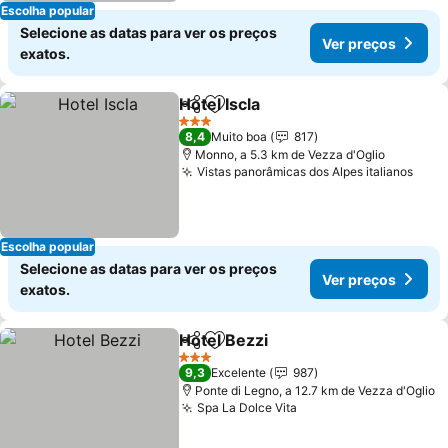
Escolha popular
Selecione as datas para ver os preços
Ver preços
exatos.
Hotel Iscla
Partilhar
Adicionar aos favoritos
3 Estrelas
8,4
Muito boa
817
Monno, a 5.3 km de Vezza d'Oglio
Vistas panorâmicas dos Alpes italianos
Escolha popular
Selecione as datas para ver os preços
Ver preços
exatos.
Hotel Bezzi
Partilhar
Adicionar aos favoritos
3 Estrelas
9,3
Excelente
987
Ponte di Legno, a 12.7 km de Vezza d'Oglio
Spa La Dolce Vita