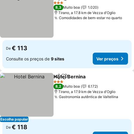
Partilhar
Adicionar aos favoritos
3 Estrelas
8,3
Muito boa
1.020
Tirano, a 17.8 km de Vezza d'Oglio
Comodidades de bem-estar no quarto
€ 113
De
Consulte os preços de
9 sites
Ver preços
Hotel Bernina
Partilhar
Adicionar aos favoritos
3 Estrelas
8,2
Muito boa
6.172
Tirano, a 17.9 km de Vezza d'Oglio
Gastronomia autêntica de Valtellina
Escolha popular
€ 118
De