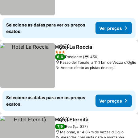
Selecione as datas para ver os preços
Ver preços
exatos.
Hotel La Roccia
Partilhar
Adicionar aos favoritos
3 Estrelas
8,6
Excelente
450
Passo del Tonale, a 11.1 km de Vezza d'Oglio
Acesso direto às pistas de esqui
Selecione as datas para ver os preços
Ver preços
exatos.
Hotel Eternità
Partilhar
Adicionar aos favoritos
7,9
Boa
827
Malonno, a 14.8 km de Vezza d'Oglio
Varandas com vista para a montanha