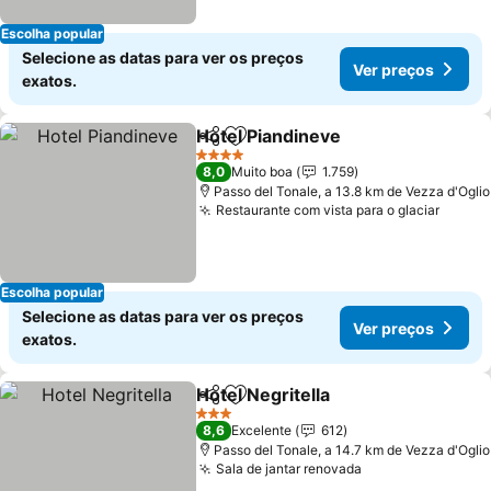
Escolha popular
Selecione as datas para ver os preços
Ver preços
exatos.
Hotel Piandineve
Partilhar
Adicionar aos favoritos
4 Estrelas
8,0
Muito boa
1.759
Passo del Tonale, a 13.8 km de Vezza d'Oglio
Restaurante com vista para o glaciar
Escolha popular
Selecione as datas para ver os preços
Ver preços
exatos.
Hotel Negritella
Partilhar
Adicionar aos favoritos
3 Estrelas
8,6
Excelente
612
Passo del Tonale, a 14.7 km de Vezza d'Oglio
Sala de jantar renovada