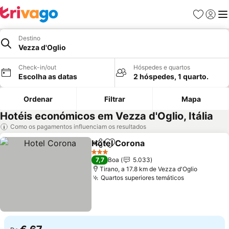
Favoritos
Iniciar
Me
Destino
Vezza d'Oglio
Check-in/out
Hóspedes e quartos
Escolha as datas
2 hóspedes, 1 quarto.
Ordenar
Filtrar
Mapa
Hotéis económicos em Vezza d'Oglio, Itália
Como os pagamentos influenciam os resultados
Hotel Corona
Partilhar
Adicionar aos favoritos
3 Estrelas
7,7
Boa
5.033
Tirano, a 17.8 km de Vezza d'Oglio
Quartos superiores temáticos