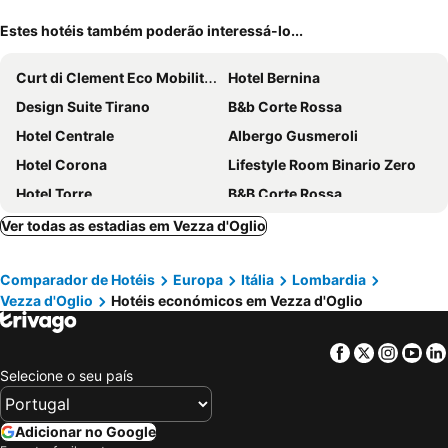
Estes hotéis também poderão interessá-lo...
Curt di Clement Eco Mobility Hotel
Hotel Bernina
Design Suite Tirano
B&b Corte Rossa
Hotel Centrale
Albergo Gusmeroli
Hotel Corona
Lifestyle Room Binario Zero
Hotel Torre
B&B Corte Rossa
Hotel La Rotonda
Hotel Eternità
Ver todas as estadias em Vezza d'Oglio
Hotel Stelvio Tirano
Altavilla Albergo meublé
Comparador de Hotéis
Europa
Itália
Lombardia
Albergo Miramonti
Hotel Ristorante Val America
Vezza d'Oglio
Hotéis económicos em Vezza d'Oglio
Albergo Quai
Albergo Meublé Aurora
Rosso Tirano
Eco Rooms&Breakfast Tirano
Facebook
Twitter
Insta
Yo
B&B Valtilí
Free Hugs
Selecione o seu país
Terra Hotel Boutique
Bernina Express Eco Rooms&Breakfast
Hotel Veduta dell'Adamello
Hotel Iscla
Adicionar no Google