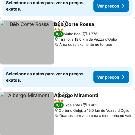
Selecione as datas para ver os preços
Ver preços
exatos.
B&b Corte Rossa
Partilhar
Adicionar aos favoritos
3 Estrelas
8,0
Muito boa
1.776
Tirano, a 18.0 km de Vezza d'Oglio
Área de relaxamento no terraço
Selecione as datas para ver os preços
Ver preços
exatos.
Albergo Miramonti
Partilhar
Adicionar aos favoritos
3 Estrelas
9,0
Excelente
1.465
Corteno Golgi, a 15.0 km de Vezza d'Oglio
Quartos com vista para a montanha ou vale