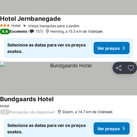
Hotel Jernbanegade
Hotel
Vistas tranquilas para o jardim
3 Estrelas
9,6
Excelente
757
Herning, a 15.5 km de Videbæk
Selecione as datas para ver os preços
Ver preços
exatos.
Partilhar
Ad
Bundgaards Hotel
Hotel
/
Skjern, a 14.7 km de Videbæk
Pontuação não disponível
Selecione as datas para ver os preços
Ver preços
exatos.