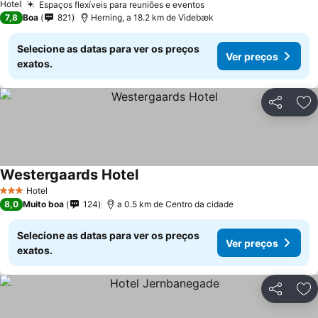
Hotel
Espaços flexíveis para reuniões e eventos
7,8
Boa
821
Herning, a 18.2 km de Videbæk
Selecione as datas para ver os preços
Ver preços
exatos.
Partilhar
Ad
Westergaards Hotel
Hotel
3 Estrelas
8,0
Muito boa
124
a 0.5 km de Centro da cidade
Selecione as datas para ver os preços
Ver preços
exatos.
Partilhar
Ad