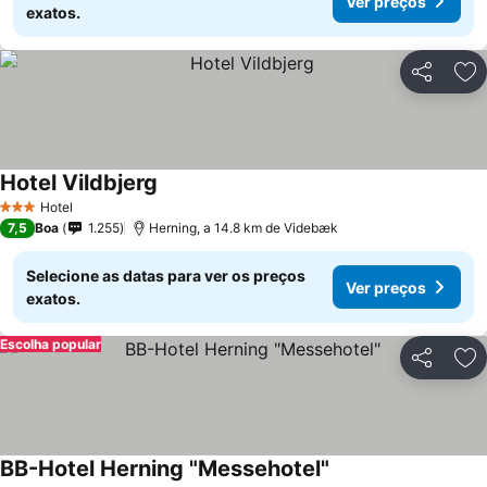
Ver preços
exatos.
Partilhar
Ad
Hotel Vildbjerg
Hotel
3 Estrelas
7,5
Boa
1.255
Herning, a 14.8 km de Videbæk
Selecione as datas para ver os preços
Ver preços
exatos.
Escolha popular
Partilhar
Ad
BB-Hotel Herning "Messehotel"