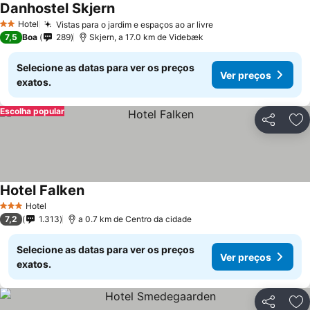
Danhostel Skjern
Hotel
Vistas para o jardim e espaços ao ar livre
2 Estrelas
7,5
Boa
289
Skjern, a 17.0 km de Videbæk
Selecione as datas para ver os preços
Ver preços
exatos.
Escolha popular
Partilhar
Ad
Hotel Falken
Hotel
3 Estrelas
7,2
1.313
a 0.7 km de Centro da cidade
Selecione as datas para ver os preços
Ver preços
exatos.
Partilhar
Ad