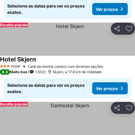
Selecione as datas para ver os preços
Ver preços
exatos.
Escolha popular
Partilhar
Ad
Hotel Skjern
Hotel
Café da manhã caseiro com diversas opções
3 Estrelas
8,3
Muito boa
1.502
Skjern, a 17.9 km de Videbæk
Selecione as datas para ver os preços
Ver preços
exatos.
Escolha popular
Partilhar
Ad