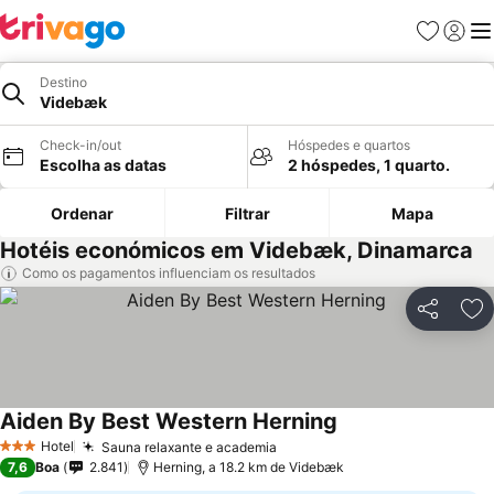
Favoritos
Iniciar
Me
Destino
Videbæk
Check-in/out
Hóspedes e quartos
Escolha as datas
2 hóspedes, 1 quarto.
Ordenar
Filtrar
Mapa
Hotéis económicos em Videbæk, Dinamarca
Como os pagamentos influenciam os resultados
Partilhar
Ad
Aiden By Best Western Herning
Hotel
Sauna relaxante e academia
3 Estrelas
7,6
Boa
2.841
Herning, a 18.2 km de Videbæk