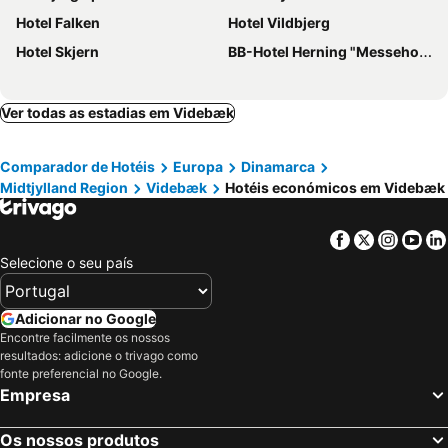
Hotel Falken
Hotel Vildbjerg
Hotel Skjern
BB-Hotel Herning "Messehotel"
Ver todas as estadias em Videbæk
Comparador de Hotéis
Europa
Dinamarca
Midtjylland Region
Videbæk
Hotéis económicos em Videbæk
Facebook
Twitter
Insta
Yo
Selecione o seu país
Adicionar no Google
Encontre facilmente os nossos
resultados: adicione o trivago como
fonte preferencial no Google.
Empresa
Os nossos produtos