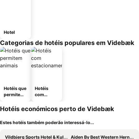
Hotel
Categorias de hotéis populares em Videbæk
Hotéis que
Hotéis
permitem
com
animais
estaciona
mento
Hotéis económicos perto de Videbæk
Estes hotéis também poderão interessá-lo...
Vildbjerg Sports Hotel & Kulturcenter
Aiden By Best Western Herning