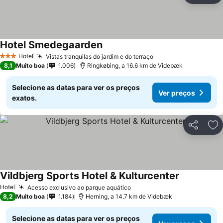
Hotel Smedegaarden
Hotel
Vistas tranquilas do jardim e do terraço
3 Estrelas
8,1
Muito boa
1.006
Ringkøbing, a 16.6 km de Videbæk
Selecione as datas para ver os preços
Ver preços
exatos.
Partilhar
Ad
Vildbjerg Sports Hotel & Kulturcenter
Hotel
Acesso exclusivo ao parque aquático
8,2
Muito boa
1.184
Herning, a 14.7 km de Videbæk
Selecione as datas para ver os preços