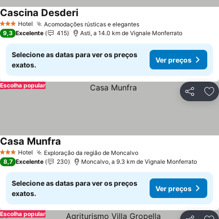
Cascina Desderi
Hotel
Acomodações rústicas e elegantes
3 Estrelas
9,3
Excelente
415
Asti, a 14.0 km de Vignale Monferrato
Selecione as datas para ver os preços
Ver preços
exatos.
Escolha popular
Partilhar
Ad
Casa Munfra
Hotel
Exploração da região de Moncalvo
3 Estrelas
8,7
Excelente
230
Moncalvo, a 9.3 km de Vignale Monferrato
Selecione as datas para ver os preços
Ver preços
exatos.
Escolha popular