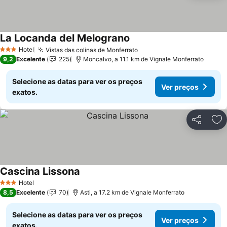
La Locanda del Melograno
Hotel
Vistas das colinas de Monferrato
3 Estrelas
9,2
Excelente
225
Moncalvo, a 11.1 km de Vignale Monferrato
Selecione as datas para ver os preços
Ver preços
exatos.
Partilhar
Ad
Cascina Lissona
Hotel
3 Estrelas
8,5
Excelente
70
Asti, a 17.2 km de Vignale Monferrato
Selecione as datas para ver os preços
Ver preços
exatos.