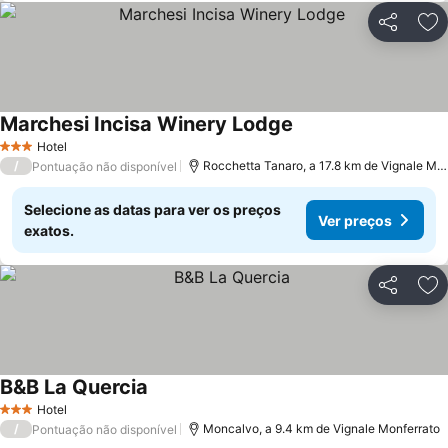
Partilhar
Ad
Marchesi Incisa Winery Lodge
Hotel
3 Estrelas
/
Rocchetta Tanaro, a 17.8 km de Vignale Monferrato
Pontuação não disponível
Selecione as datas para ver os preços
Ver preços
exatos.
Partilhar
Ad
B&B La Quercia
Hotel
3 Estrelas
/
Moncalvo, a 9.4 km de Vignale Monferrato
Pontuação não disponível