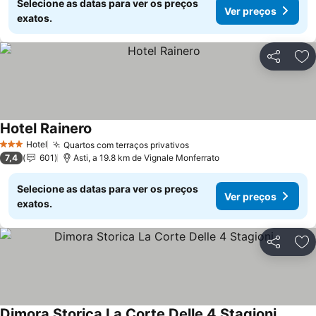
Selecione as datas para ver os preços
Ver preços
exatos.
Partilhar
Ad
Hotel Rainero
Hotel
Quartos com terraços privativos
3 Estrelas
7,4
601
Asti, a 19.8 km de Vignale Monferrato
Selecione as datas para ver os preços
Ver preços
exatos.
Partilhar
Ad
Dimora Storica La Corte Delle 4 Stagioni