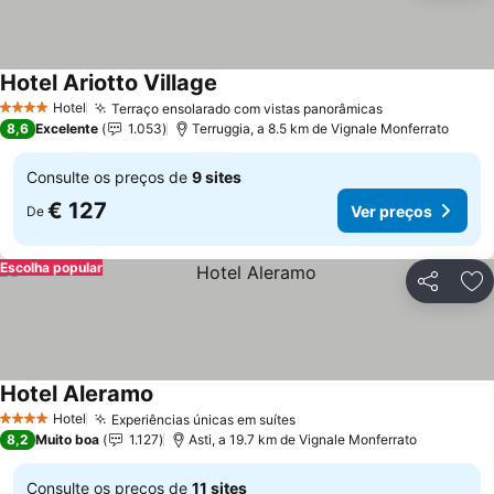
Hotel Ariotto Village
Hotel
Terraço ensolarado com vistas panorâmicas
4 Estrelas
8,6
Excelente
1.053
Terruggia, a 8.5 km de Vignale Monferrato
Consulte os preços de
9 sites
€ 127
Ver preços
De
Escolha popular
Partilhar
Ad
Hotel Aleramo
Hotel
Experiências únicas em suítes
4 Estrelas
8,2
Muito boa
1.127
Asti, a 19.7 km de Vignale Monferrato
Consulte os preços de
11 sites