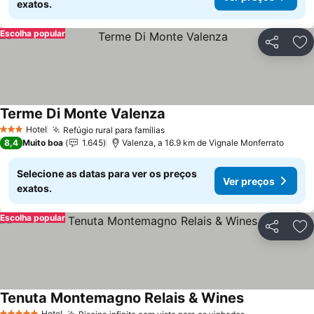
exatos.
Escolha popular
Partilhar
Ad
Terme Di Monte Valenza
Hotel
Refúgio rural para famílias
3 Estrelas
8,4
Muito boa
1.645
Valenza, a 16.9 km de Vignale Monferrato
Selecione as datas para ver os preços
Ver preços
exatos.
Escolha popular
Partilhar
Ad
Tenuta Montemagno Relais & Wines
Hotel