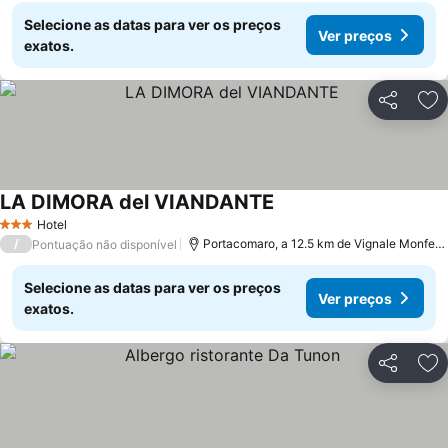
Selecione as datas para ver os preços
Ver preços
exatos.
Partilhar
Ad
LA DIMORA del VIANDANTE
Hotel
3 Estrelas
/
Portacomaro, a 12.5 km de Vignale Monferrato
Pontuação não disponível
Selecione as datas para ver os preços
Ver preços
exatos.
Partilhar
Ad