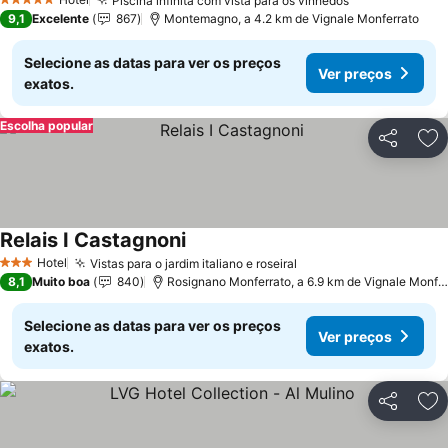
Piscina infinita com vista para os vinhedos
5 Estrelas
9,1
Excelente
867
Montemagno, a 4.2 km de Vignale Monferrato
Selecione as datas para ver os preços
Ver preços
exatos.
Escolha popular
Partilhar
Ad
Relais I Castagnoni
Hotel
Vistas para o jardim italiano e roseiral
3 Estrelas
8,1
Muito boa
840
Rosignano Monferrato, a 6.9 km de Vignale Monferrato
Selecione as datas para ver os preços
Ver preços
exatos.
Partilhar
Ad