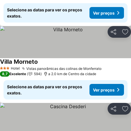
Selecione as datas para ver os preços
Ver preços
exatos.
Partilhar
Ad
Villa Morneto
Hotel
Vistas panorâmicas das colinas de Monferrato
3 Estrelas
8,7
Excelente
594
a 2.0 km de Centro da cidade
Selecione as datas para ver os preços
Ver preços
exatos.
Partilhar
Ad