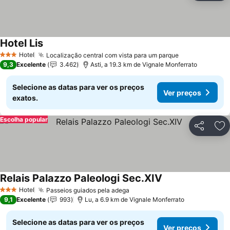
Hotel Lis
Hotel
Localização central com vista para um parque
3 Estrelas
9,3
Excelente
3.462
Asti, a 19.3 km de Vignale Monferrato
Selecione as datas para ver os preços
Ver preços
exatos.
Escolha popular
Partilhar
Ad
Relais Palazzo Paleologi Sec.XIV
Hotel
Passeios guiados pela adega
3 Estrelas
9,1
Excelente
993
Lu, a 6.9 km de Vignale Monferrato
Selecione as datas para ver os preços
Ver preços