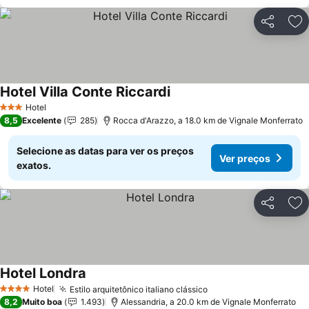
Partilhar
Ad
Hotel Villa Conte Riccardi
Hotel
3 Estrelas
8,5
Excelente
285
Rocca d'Arazzo, a 18.0 km de Vignale Monferrato
Selecione as datas para ver os preços
Ver preços
exatos.
Partilhar
Ad
Hotel Londra
Hotel
Estilo arquitetônico italiano clássico
4 Estrelas
8,2
Muito boa
1.493
Alessandria, a 20.0 km de Vignale Monferrato