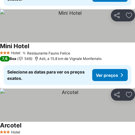
Partilhar
Ad
Mini Hotel
Hotel
Restaurante Fauno Felice
3 Estrelas
7,6
Boa
546
Asti, a 15.8 km de Vignale Monferrato
Selecione as datas para ver os preços
Ver preços
exatos.
Partilhar
Ad
Arcotel
Hotel
3 Estrelas