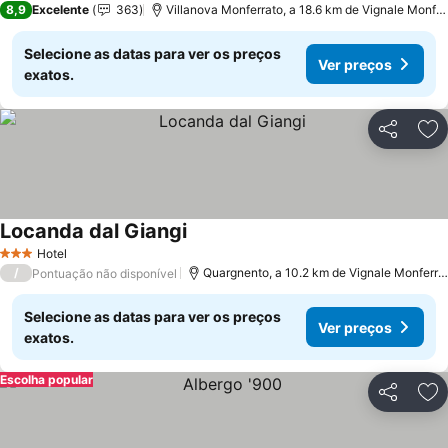
8,9
Excelente
363
Villanova Monferrato, a 18.6 km de Vignale Monferrato
Selecione as datas para ver os preços
Ver preços
exatos.
Partilhar
Ad
Locanda dal Giangi
Hotel
3 Estrelas
/
Quargnento, a 10.2 km de Vignale Monferrato
Pontuação não disponível
Selecione as datas para ver os preços
Ver preços
exatos.
Escolha popular
Partilhar
Ad