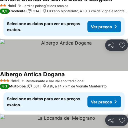
Hotel
Jardins paisagísticos amplos
2 Estrelas
9,2
Excelente
314
Ozzano Monferrato, a 10.3 km de Vignale Monferrato
Selecione as datas para ver os preços
Ver preços
exatos.
Partilhar
Ad
Albergo Antica Dogana
Hotel
Restaurante e bar italiano tradicional
3 Estrelas
8,1
Muito boa
501
Asti, a 14.7 km de Vignale Monferrato
Selecione as datas para ver os preços
Ver preços
exatos.
Partilhar
Ad