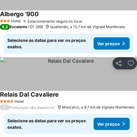
Albergo '900
Hotel
Estacionamento seguro no local
3 Estrelas
9,3
Excelente
299
Quattordio, a 12.7 km de Vignale Monferrato
Selecione as datas para ver os preços
Ver preços
exatos.
Partilhar
Ad
Relais Dal Cavaliere
Hotel
4 Estrelas
/
Moncalvo, a 9.7 km de Vignale Monferrato
Pontuação não disponível
Selecione as datas para ver os preços
Ver preços
exatos.