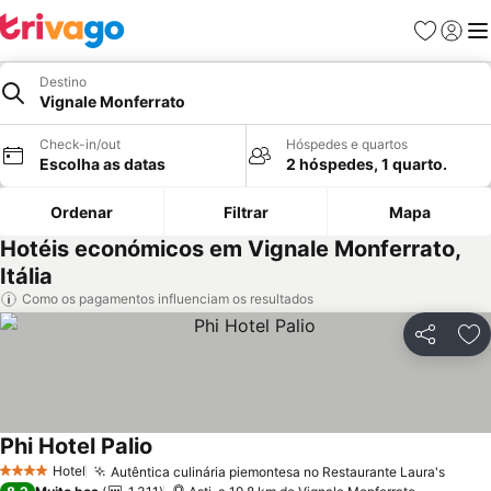
Favoritos
Iniciar
Me
Destino
Vignale Monferrato
Check-in/out
Hóspedes e quartos
Escolha as datas
2 hóspedes, 1 quarto.
Ordenar
Filtrar
Mapa
Hotéis económicos em Vignale Monferrato,
Itália
Como os pagamentos influenciam os resultados
Partilhar
Ad
Phi Hotel Palio
Hotel
Autêntica culinária piemontesa no Restaurante Laura's
4 Estrelas