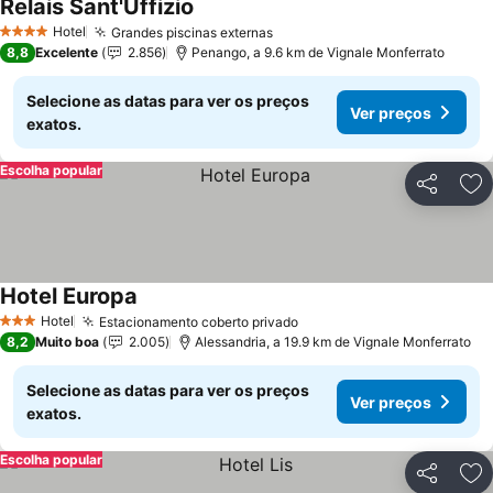
Relais Sant'Uffizio
Hotel
Grandes piscinas externas
4 Estrelas
8,8
Excelente
2.856
Penango, a 9.6 km de Vignale Monferrato
Selecione as datas para ver os preços
Ver preços
exatos.
Escolha popular
Partilhar
Ad
Hotel Europa
Hotel
Estacionamento coberto privado
3 Estrelas
8,2
Muito boa
2.005
Alessandria, a 19.9 km de Vignale Monferrato
Selecione as datas para ver os preços
Ver preços
exatos.
Escolha popular
Partilhar
Ad