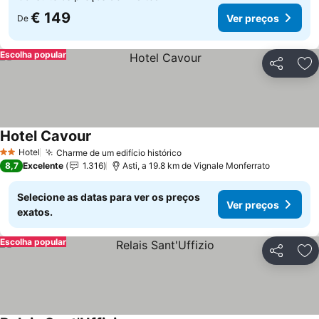
€ 149
Ver preços
De
Escolha popular
Partilhar
Ad
Hotel Cavour
Hotel
Charme de um edifício histórico
2 Estrelas
8,7
Excelente
1.316
Asti, a 19.8 km de Vignale Monferrato
Selecione as datas para ver os preços
Ver preços
exatos.
Escolha popular
Partilhar
Ad