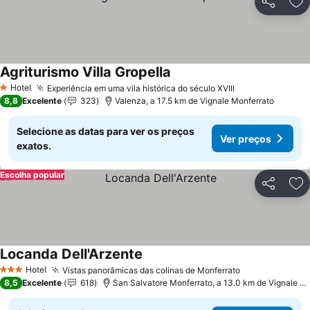
Partilhar
Ad
Agriturismo Villa Gropella
Hotel
Experiência em uma vila histórica do século XVIII
1 Estrelas
8,8
Excelente
323
Valenza, a 17.5 km de Vignale Monferrato
Selecione as datas para ver os preços
Ver preços
exatos.
Escolha popular
Partilhar
Ad
Locanda Dell'Arzente
Hotel
Vistas panorâmicas das colinas de Monferrato
3 Estrelas
8,5
Excelente
618
San Salvatore Monferrato, a 13.0 km de Vignale Monferrato