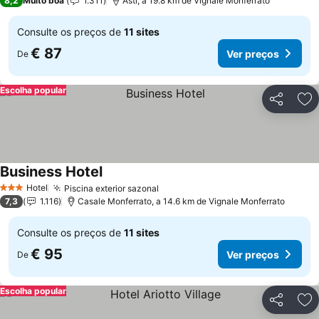
8,2
Muito boa
1.311
Asti, a 19.8 km de Vignale Monferrato
Consulte os preços de
11 sites
€ 87
Ver preços
De
Escolha popular
Partilhar
Ad
Business Hotel
Hotel
Piscina exterior sazonal
3 Estrelas
7,3
1.116
Casale Monferrato, a 14.6 km de Vignale Monferrato
Consulte os preços de
11 sites
€ 95
Ver preços
De
Escolha popular
Partilhar
Ad