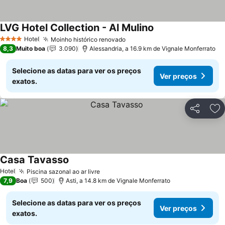
LVG Hotel Collection - Al Mulino
Hotel
Moinho histórico renovado
4 Estrelas
8,3
Muito boa
3.090
Alessandria, a 16.9 km de Vignale Monferrato
Selecione as datas para ver os preços
Ver preços
exatos.
Partilhar
Ad
Casa Tavasso
Hotel
Piscina sazonal ao ar livre
7,9
Boa
500
Asti, a 14.8 km de Vignale Monferrato
Selecione as datas para ver os preços
Ver preços
exatos.