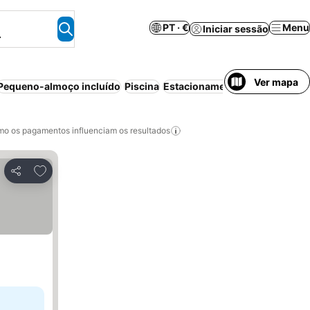
PT · €
Menu
Iniciar sessão
.
Ver mapa
Pequeno-almoço incluído
Piscina
Estacionamento
Praia
Meia-p
o os pagamentos influenciam os resultados
Adicionar aos favoritos
Partilhar