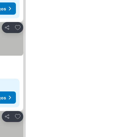
ços
Adicionar aos favoritos
Partilhar
ços
Adicionar aos favoritos
Partilhar