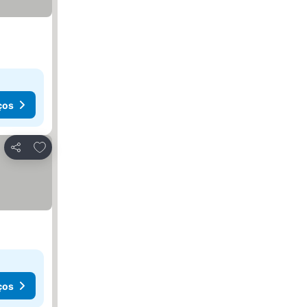
ços
Adicionar aos favoritos
Partilhar
ços