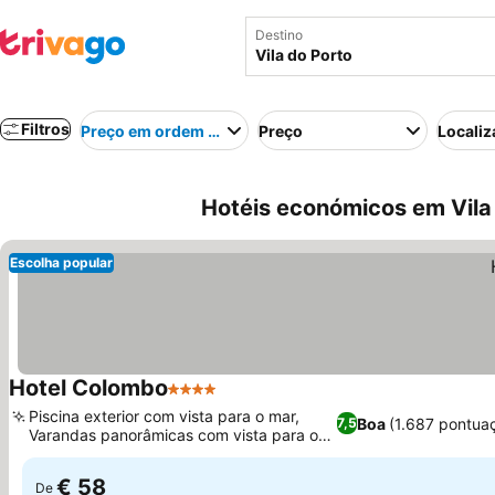
Destino
Filtros
Preço em ordem crescente
Preço
Localiz
Hotéis económicos em Vila 
Escolha popular
Hotel Colombo
4 Estrelas
Ver preços
Piscina exterior com vista para o mar,
Boa
(1.687 pontua
7,5
Varandas panorâmicas com vista para o
Ver preços
oceano
€ 58
De