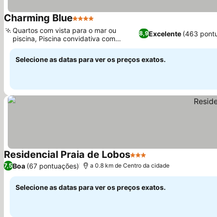
Charming Blue
4 Estrelas
Ver preços
Quartos com vista para o mar ou
Excelente
(463 pont
8,9
piscina, Piscina convidativa com
Ver preços
espreguiçadeiras
Selecione as datas para ver os preços exatos.
Residencial Praia de Lobos
3 Estrelas
Ver preços
Boa
(67 pontuações)
7,5
a 0.8 km de Centro da cidade
Selecione as datas para ver os preços exatos.