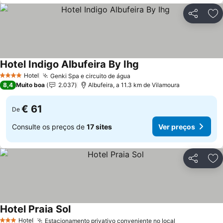
Partilhar
Ad
Hotel Indigo Albufeira By Ihg
Ver preços
Hotel
Genki Spa e circuito de água
Ver preços
4 Estrelas
8,4
Muito boa
2.037
Albufeira, a 11.3 km de Vilamoura
€ 61
De
Consulte os preços de
17 sites
Ver preços
Partilhar
Ad
Hotel Praia Sol
Ver preços
Hotel
Estacionamento privativo conveniente no local
Ver preços