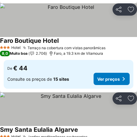
Partilhar
Ad
Faro Boutique Hotel
Ver preços
Hotel
Terraço na cobertura com vistas panorâmicas
Ver preços
3 Estrelas
8,0
Muito boa
2.706
Faro, a 19.3 km de Vilamoura
€ 44
De
Consulte os preços de
15 sites
Ver preços
Partilhar
Ad
Smy Santa Eulalia Algarve
Ver preços
Hotel
Jardins mediterrâneos exuberantes