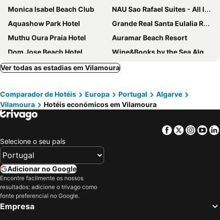
Monica Isabel Beach Club
NAU Sao Rafael Suites - All Inclusive
Aquashow Park Hotel
Grande Real Santa Eulalia Resort & Hotel Spa
Muthu Oura Praia Hotel
Auramar Beach Resort
Dom Jose Beach Hotel
Wine&Books by the Sea Algarve
Hotel Quarteirasol
Hotel Atismar
Ver todas as estadias em Vilamoura
Hotel da Gale
Pestana Vila Sol Golf - Vilamoura
Comparador de Hotéis
Europa
Portugal
Algarve
Albufeira Sol Hotel & Spa
AP Adriana Beach Resort
Vilamoura
Hotéis económicos em Vilamoura
Holiday Inn Algarve Albufeira by IHG
Hotel Pinhal do Sol
Marriott Residences Salgados Resort, Algarve
Santa Eulalia Hotel & Spa
Facebook
Twitter
Insta
Yo
Acqua Maris Balaia
Crowne Plaza Vilamoura - Algarve By Ihg
Selecione o seu país
The Patio Suite Hotel
AP Victoria Sports & Beach
Smy Santa Eulalia Algarve
Vila Gale Ampalius
Adicionar no Google
Encontre facilmente os nossos
Regency Salgados Hotel & Spa
The Westin Salgados Beach Resort
resultados: adicione o trivago como
Vilamoura Garden Hotel
Zodiaco
fonte preferencial no Google.
Empresa
PortoBay Blue Ocean
Hotel Baia Grande