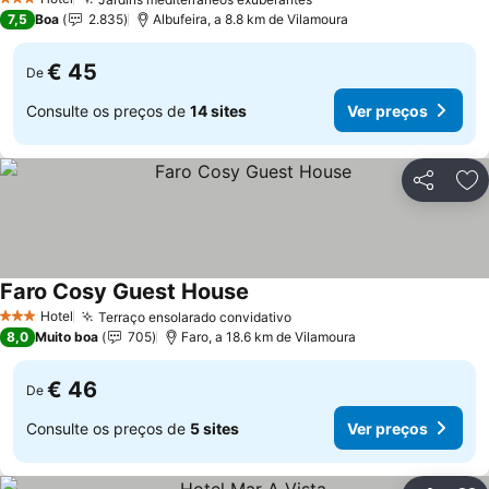
Ver preços
3 Estrelas
7,5
Boa
2.835
Albufeira, a 8.8 km de Vilamoura
€ 45
De
Consulte os preços de
14 sites
Ver preços
Partilhar
Ad
Faro Cosy Guest House
Ver preços
Hotel
Terraço ensolarado convidativo
Ver preços
3 Estrelas
8,0
Muito boa
705
Faro, a 18.6 km de Vilamoura
€ 46
De
Consulte os preços de
5 sites
Ver preços