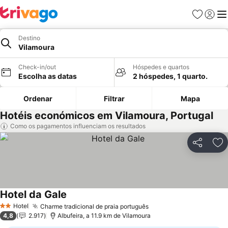
Favoritos
Iniciar
Me
Destino
Vilamoura
Check-in/out
Hóspedes e quartos
Escolha as datas
2 hóspedes, 1 quarto.
Ordenar
Filtrar
Mapa
Hotéis económicos em Vilamoura, Portugal
Como os pagamentos influenciam os resultados
Partilhar
Ad
Hotel da Gale
Ver preços
Hotel
Charme tradicional de praia português
Ver preços
2 Estrelas
4,8
2.917
Albufeira, a 11.9 km de Vilamoura