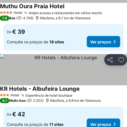
Muthu Oura Praia Hotel
Ver preços
Hotel
Amplo acesso a restaurantes em vários resorts
Ver preços
4 Estrelas
7,8
Boa
4.749
Albufeira, a 8.7 km de Vilamoura
€ 39
De
Consulte os preços de
18 sites
Ver preços
Partilhar
Ad
KR Hotels - Albufeira Lounge
Ver preços
Hotel
Experiência de hotel boutique
Ver preços
3 Estrelas
8,1
Muito boa
2.202
Albufeira, a 9.8 km de Vilamoura
€ 42
De
Consulte os preços de
11 sites
Ver preços