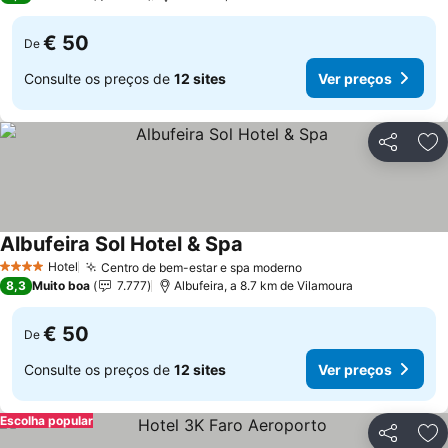
€ 50
De
Consulte os preços de
12 sites
Ver preços
Partilhar
Ad
Albufeira Sol Hotel & Spa
Ver preços
Hotel
Centro de bem-estar e spa moderno
Ver preços
4 Estrelas
8,3
Muito boa
7.777
Albufeira, a 8.7 km de Vilamoura
€ 50
De
Consulte os preços de
12 sites
Ver preços
Escolha popular
Partilhar
Ad