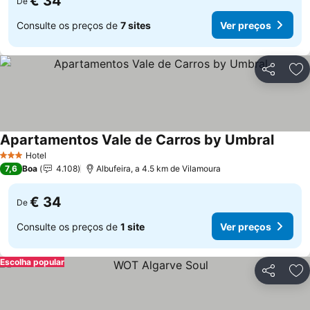
€ 34
De
Consulte os preços de
7 sites
Ver preços
Partilhar
Ad
Apartamentos Vale de Carros by Umbral
Ver pr
Hotel
3 Estrelas
7,6
Boa
4.108
Albufeira, a 4.5 km de Vilamoura
€ 34
De
Consulte os preços de
1 site
Ver preços
Escolha popular
Partilhar
Ad