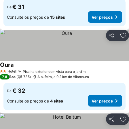
€ 31
De
Consulte os preços de
15 sites
Ver preços
Partilhar
Ad
Oura
Ver preços
Hotel
Piscina exterior com vista para o jardim
Ver preços
2 Estrelas
7,8
Boa
735
Albufeira, a 9.2 km de Vilamoura
€ 32
De
Consulte os preços de
4 sites
Ver preços
Partilhar
Ad