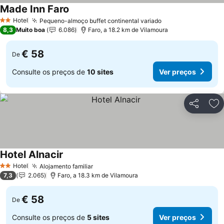
Made Inn Faro
Ver preços
Hotel
Pequeno-almoço buffet continental variado
Ver preços
2 Estrelas
8,3
Muito boa
6.086
Faro, a 18.2 km de Vilamoura
€ 58
De
Consulte os preços de
10 sites
Ver preços
Partilhar
Ad
Hotel Alnacir
Ver preços
Hotel
Alojamento familiar
Ver preços
2 Estrelas
7,3
2.065
Faro, a 18.3 km de Vilamoura
€ 58
De
Consulte os preços de
5 sites
Ver preços