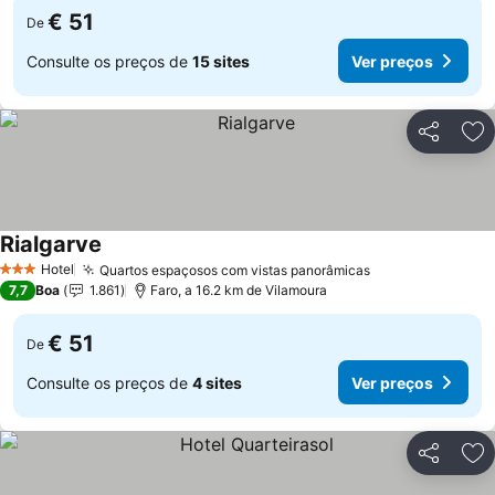
€ 51
De
Consulte os preços de
15 sites
Ver preços
Partilhar
Ad
Rialgarve
Ver preços
Hotel
Quartos espaçosos com vistas panorâmicas
Ver preços
3 Estrelas
7,7
Boa
1.861
Faro, a 16.2 km de Vilamoura
€ 51
De
Consulte os preços de
4 sites
Ver preços
Partilhar
Ad