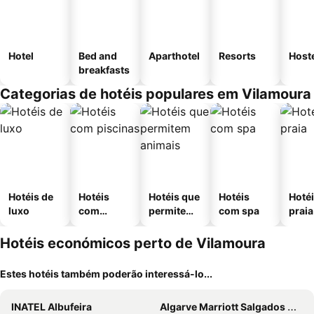
Hotel
Bed and
Aparthotel
Resorts
Host
breakfasts
Categorias de hotéis populares em Vilamoura
Hotéis de
Hotéis
Hotéis que
Hotéis
Hotéi
luxo
com
permitem
com spa
praia
piscinas
animais
Hotéis económicos perto de Vilamoura
Estes hotéis também poderão interessá-lo...
INATEL Albufeira
Algarve Marriott Salgados Golf Resort & Spa