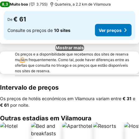
3 Estrelas
8,3
Muito boa
3.755
Quarteira, a 2.2 km de Vilamoura
€ 61
De
Consulte os preços de
10 sites
Ver preços
Mostrar mais
Os preços e a disponibilidade que recebemos dos sites de reserva
mudam frequentemente. Como tal, pode haver diferenças entre as
ofertas que consulta no trivago e os preços que estão disponíveis
nos sites de reserva.
Intervalo de preços
Os preços de hotéis económicos em Vilamoura variam entre
‎€ 31
e
‎€ 61
por noite.
Outras estadias em Vilamoura