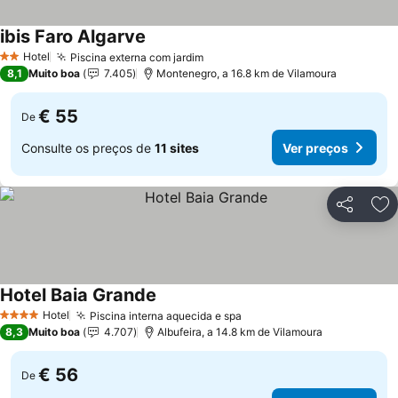
ibis Faro Algarve
Ver preços
Hotel
Piscina externa com jardim
Ver preços
2 Estrelas
8,1
Muito boa
7.405
Montenegro, a 16.8 km de Vilamoura
€ 55
De
Consulte os preços de
11 sites
Ver preços
Partilhar
Ad
Hotel Baia Grande
Ver preços
Hotel
Piscina interna aquecida e spa
Ver preços
4 Estrelas
8,3
Muito boa
4.707
Albufeira, a 14.8 km de Vilamoura
€ 56
De