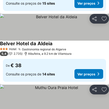
Consulte os preços de
15 sites
Ver preços
Partilhar
Ad
Belver Hotel da Aldeia
Ver preços
Hotel
Gastronomia regional do Algarve
Ver preços
3 Estrelas
5,4
2.735
Albufeira, a 9.2 km de Vilamoura
€ 38
De
Consulte os preços de
14 sites
Ver preços
Partilhar
Ad