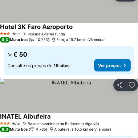
Hotel 3K Faro Aeroporto
Ver preços
Hotel
Piscina externa funda
Ver preços
3 Estrelas
8,3
Muito boa
10.753
Faro, a 15.7 km de Vilamoura
€ 50
De
Consulte os preços de
19 sites
Ver preços
Partilhar
Ad
INATEL Albufeira
Ver preços
Hotel
Base conveniente no Barlavento Algarvio
Ver preços
3 Estrelas
8,3
Muito boa
4.785
Albufeira, a 10.5 km de Vilamoura