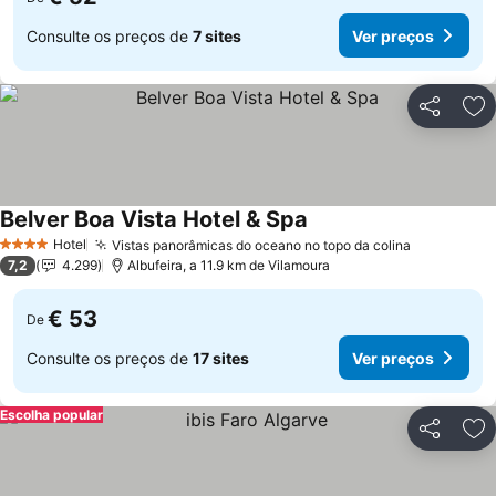
Consulte os preços de
7 sites
Ver preços
Partilhar
Ad
Belver Boa Vista Hotel & Spa
Ver preços
Hotel
Vistas panorâmicas do oceano no topo da colina
Ver preço
4 Estrelas
7,2
4.299
Albufeira, a 11.9 km de Vilamoura
€ 53
De
Consulte os preços de
17 sites
Ver preços
Escolha popular
Partilhar
Ad