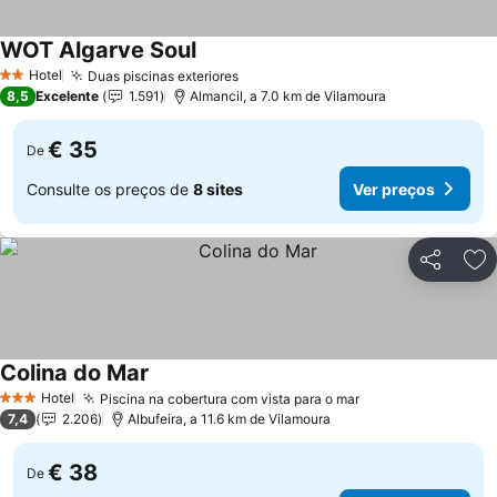
WOT Algarve Soul
Ver preços
Hotel
Duas piscinas exteriores
Ver preços
2 Estrelas
8,5
Excelente
1.591
Almancil, a 7.0 km de Vilamoura
€ 35
De
Consulte os preços de
8 sites
Ver preços
Partilhar
Ad
Colina do Mar
Ver preços
Hotel
Piscina na cobertura com vista para o mar
Ver preços
3 Estrelas
7,4
2.206
Albufeira, a 11.6 km de Vilamoura
€ 38
De