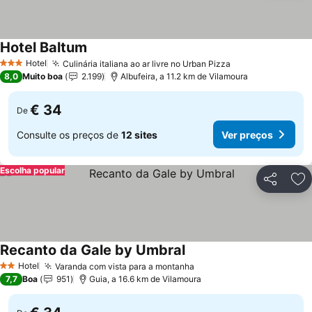
Hotel Baltum
Ver preços
Hotel
Culinária italiana ao ar livre no Urban Pizza
Ver preços
3 Estrelas
8,0
Muito boa
2.199
Albufeira, a 11.2 km de Vilamoura
€ 34
De
Consulte os preços de
12 sites
Ver preços
Escolha popular
Partilhar
Ad
Recanto da Gale by Umbral
Ver preços
Hotel
Varanda com vista para a montanha
Ver preços
2 Estrelas
7,7
Boa
951
Guia, a 16.6 km de Vilamoura