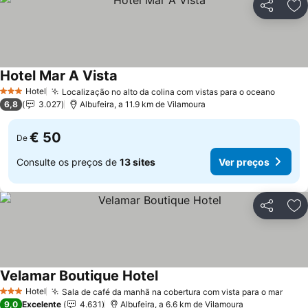
Partilhar
Ad
Hotel Mar A Vista
Ver preços
Hotel
Localização no alto da colina com vistas para o oceano
Ver p
3 Estrelas
6,8
3.027
Albufeira, a 11.9 km de Vilamoura
€ 50
De
Consulte os preços de
13 sites
Ver preços
Partilhar
Ad
Velamar Boutique Hotel
Ver preços
Hotel
Sala de café da manhã na cobertura com vista para o mar
Ver 
3 Estrelas
9,0
Excelente
4.631
Albufeira, a 6.6 km de Vilamoura