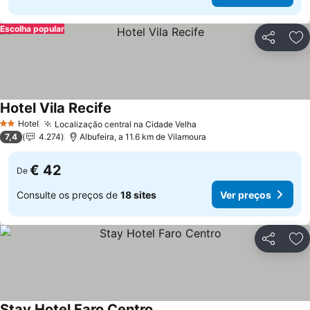
Escolha popular
Partilhar
Ad
Hotel Vila Recife
Ver preços
Hotel
Localização central na Cidade Velha
Ver preços
2 Estrelas
7,4
4.274
Albufeira, a 11.6 km de Vilamoura
€ 42
De
Consulte os preços de
18 sites
Ver preços
Partilhar
Ad
Stay Hotel Faro Centro