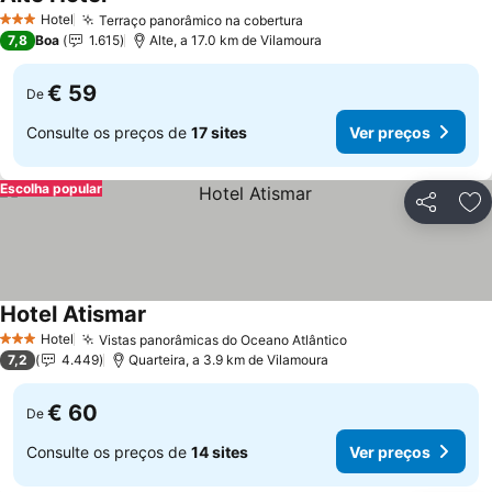
Ver preços
Hotel
Terraço panorâmico na cobertura
Ver preços
3 Estrelas
7,8
Boa
1.615
Alte, a 17.0 km de Vilamoura
€ 59
De
Consulte os preços de
17 sites
Ver preços
Escolha popular
Partilhar
Ad
Hotel Atismar
Ver preços
Hotel
Vistas panorâmicas do Oceano Atlântico
Ver preços
3 Estrelas
7,2
4.449
Quarteira, a 3.9 km de Vilamoura
€ 60
De
Consulte os preços de
14 sites
Ver preços