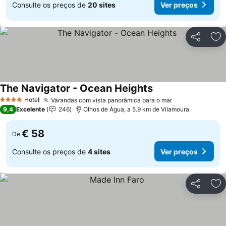
Consulte os preços de
20 sites
Ver preços
Partilhar
Ad
The Navigator - Ocean Heights
Ver preços
Hotel
Varandas com vista panorâmica para o mar
Ver preços
4 Estrelas
9,4
Excelente
246
Olhos de Água, a 5.9 km de Vilamoura
€ 58
De
Consulte os preços de
4 sites
Ver preços
Partilhar
Ad