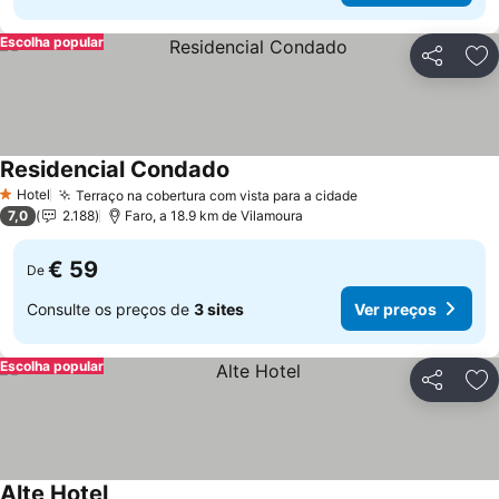
Escolha popular
Partilhar
Ad
Residencial Condado
Ver preços
Hotel
Terraço na cobertura com vista para a cidade
Ver preços
1 Estrelas
7,0
2.188
Faro, a 18.9 km de Vilamoura
€ 59
De
Consulte os preços de
3 sites
Ver preços
Escolha popular
Partilhar
Ad
Alte Hotel