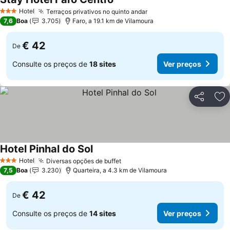
Ver preços
Hotel
Terraços privativos no quinto andar
Ver preços
3 Estrelas
7,6
Boa
3.705
Faro, a 19.1 km de Vilamoura
€ 42
De
Consulte os preços de
18 sites
Ver preços
Partilhar
Ad
Hotel Pinhal do Sol
Ver preços
Hotel
Diversas opções de buffet
Ver preços
3 Estrelas
7,5
Boa
3.230
Quarteira, a 4.3 km de Vilamoura
€ 42
De
Consulte os preços de
14 sites
Ver preços