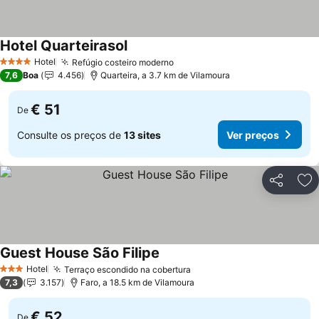
Hotel Quarteirasol
Ver preços
Hotel
Refúgio costeiro moderno
Ver preços
4 Estrelas
7,6
Boa
4.456
Quarteira, a 3.7 km de Vilamoura
€ 51
De
Consulte os preços de
13 sites
Ver preços
Partilhar
Ad
Guest House São Filipe
Ver preços
Hotel
Terraço escondido na cobertura
Ver preços
3 Estrelas
7,3
3.157
Faro, a 18.5 km de Vilamoura
€ 52
De