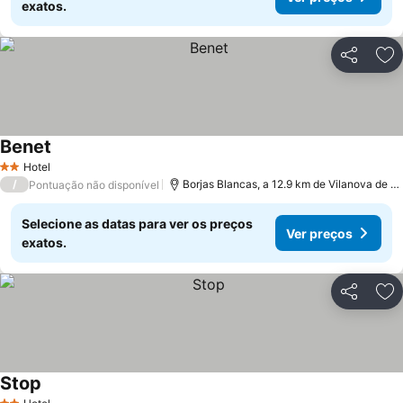
exatos.
Partilhar
Ad
Benet
Hotel
2 Estrelas
/
Borjas Blancas, a 12.9 km de Vilanova de Bellpuig
Pontuação não disponível
Selecione as datas para ver os preços
Ver preços
exatos.
Partilhar
Ad
Stop