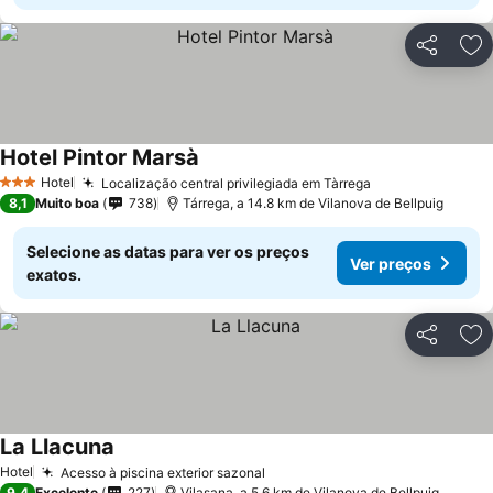
Partilhar
Ad
Hotel Pintor Marsà
Hotel
Localização central privilegiada em Tàrrega
3 Estrelas
8,1
Muito boa
738
Tárrega, a 14.8 km de Vilanova de Bellpuig
Selecione as datas para ver os preços
Ver preços
exatos.
Partilhar
Ad
La Llacuna
Hotel
Acesso à piscina exterior sazonal
9,4
Excelente
227
Vilasana, a 5.6 km de Vilanova de Bellpuig