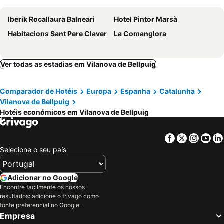
Iberik Rocallaura Balneari
Hotel Pintor Marsà
Habitacions Sant Pere Claver
La Comanglora
Ver todas as estadias em Vilanova de Bellpuig
Comparador de Hotéis
Europa
Espanha
Catalunha
Vilanova de Bellpuig
Hotéis económicos em Vilanova de Bellpuig
Facebook
Twitter
Insta
Yo
Selecione o seu país
Adicionar no Google
Encontre facilmente os nossos
resultados: adicione o trivago como
fonte preferencial no Google.
Empresa