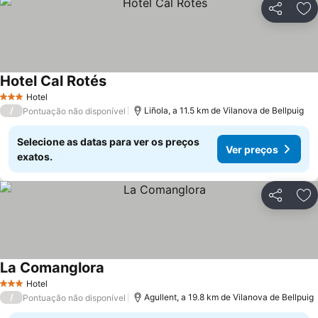
Partilhar
Ad
Hotel Cal Rotés
Hotel
3 Estrelas
/
Liñola, a 11.5 km de Vilanova de Bellpuig
Pontuação não disponível
Selecione as datas para ver os preços
Ver preços
exatos.
Partilhar
Ad
La Comanglora
Hotel
3 Estrelas
/
Agullent, a 19.8 km de Vilanova de Bellpuig
Pontuação não disponível