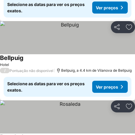
Selecione as datas para ver os preços
Ver preços
exatos.
Partilhar
Ad
Bellpuig
Hotel
/
Bellpuig, a 4.4 km de Vilanova de Bellpuig
Pontuação não disponível
Selecione as datas para ver os preços
Ver preços
exatos.
Partilhar
Ad