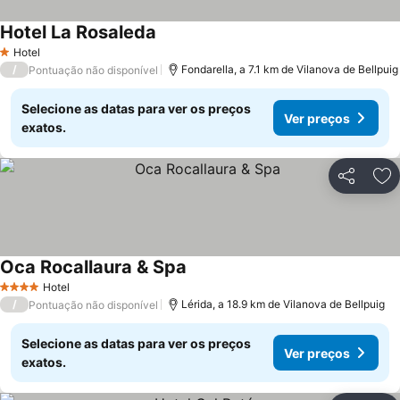
Hotel La Rosaleda
Hotel
1 Estrelas
/
Fondarella, a 7.1 km de Vilanova de Bellpuig
Pontuação não disponível
Selecione as datas para ver os preços
Ver preços
exatos.
Partilhar
Ad
Oca Rocallaura & Spa
Hotel
4 Estrelas
/
Lérida, a 18.9 km de Vilanova de Bellpuig
Pontuação não disponível
Selecione as datas para ver os preços
Ver preços
exatos.