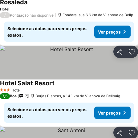
Rosaleda
Hotel
/
Fondarella, a 6.6 km de Vilanova de Bellpuig
Pontuação não disponível
Selecione as datas para ver os preços
Ver preços
exatos.
Partilhar
Ad
Hotel Salat Resort
Hotel
3 Estrelas
7,5
Boa
7
Borjas Blancas, a 14.1 km de Vilanova de Bellpuig
Selecione as datas para ver os preços
Ver preços
exatos.
Partilhar
Ad