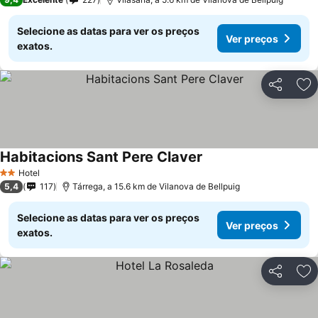
Selecione as datas para ver os preços
Ver preços
exatos.
Partilhar
Ad
Habitacions Sant Pere Claver
Hotel
2 Estrelas
5,4
117
Tárrega, a 15.6 km de Vilanova de Bellpuig
Selecione as datas para ver os preços
Ver preços
exatos.
Partilhar
Ad