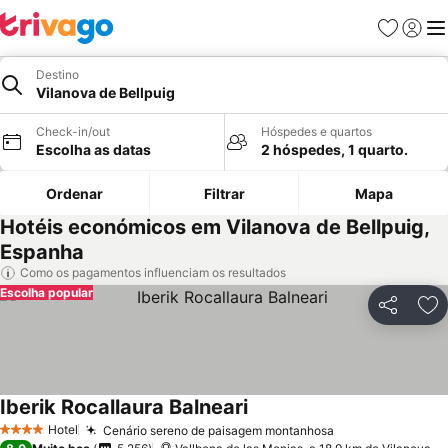
Favoritos
Iniciar
Me
Destino
Vilanova de Bellpuig
Check-in/out
Hóspedes e quartos
Escolha as datas
2 hóspedes, 1 quarto.
Ordenar
Filtrar
Mapa
Hotéis económicos em Vilanova de Bellpuig,
Espanha
Como os pagamentos influenciam os resultados
Escolha popular
Partilhar
Ad
Iberik Rocallaura Balneari
Hotel
Cenário sereno de paisagem montanhosa
4 Estrelas