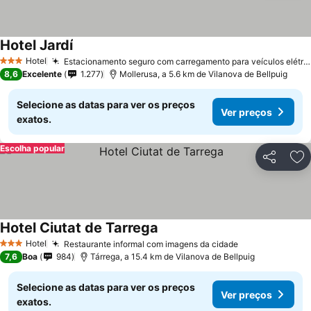
Hotel Jardí
Hotel
Estacionamento seguro com carregamento para veículos elétricos
3 Estrelas
8,6
Excelente
1.277
Mollerusa, a 5.6 km de Vilanova de Bellpuig
Selecione as datas para ver os preços
Ver preços
exatos.
Escolha popular
Partilhar
Ad
Hotel Ciutat de Tarrega
Hotel
Restaurante informal com imagens da cidade
3 Estrelas
7,6
Boa
984
Tárrega, a 15.4 km de Vilanova de Bellpuig
Selecione as datas para ver os preços
Ver preços
exatos.