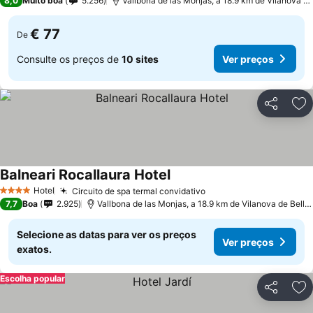
8,0
Muito boa
5.256
Vallbona de las Monjas, a 18.9 km de Vilanova de Bellpuig
€ 77
De
Consulte os preços de
10 sites
Ver preços
Partilhar
Ad
Balneari Rocallaura Hotel
Hotel
Circuito de spa termal convidativo
4 Estrelas
7,7
Boa
2.925
Vallbona de las Monjas, a 18.9 km de Vilanova de Bellpuig
Selecione as datas para ver os preços
Ver preços
exatos.
Escolha popular
Partilhar
Ad