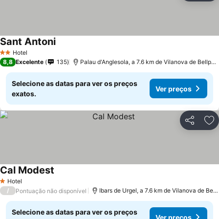
Sant Antoni
Hotel
2 Estrelas
8,8
Excelente
135
Palau d'Anglesola, a 7.6 km de Vilanova de Bellpuig
Selecione as datas para ver os preços
Ver preços
exatos.
Partilhar
Ad
Cal Modest
Hotel
1 Estrelas
/
Ibars de Urgel, a 7.6 km de Vilanova de Bellpuig
Pontuação não disponível
Selecione as datas para ver os preços
Ver preços