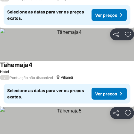
Selecione as datas para ver os preços
Ver preços
exatos.
Partilhar
Ad
Tähemaja4
Hotel
/
Viljandi
Pontuação não disponível
Selecione as datas para ver os preços
Ver preços
exatos.
Partilhar
Ad