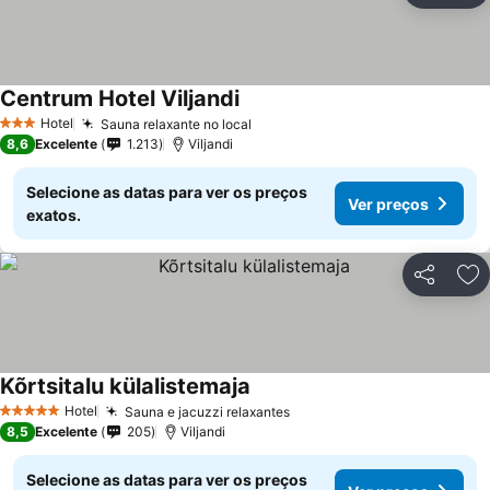
Centrum Hotel Viljandi
Hotel
Sauna relaxante no local
3 Estrelas
8,6
Excelente
1.213
Viljandi
Selecione as datas para ver os preços
Ver preços
exatos.
Partilhar
Ad
Kõrtsitalu külalistemaja
Hotel
Sauna e jacuzzi relaxantes
5 Estrelas
8,5
Excelente
205
Viljandi
Selecione as datas para ver os preços