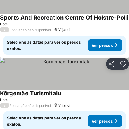
Sports And Recreation Centre Of Holstre-Polli
Hotel
/
Viljandi
Pontuação não disponível
Selecione as datas para ver os preços
Ver preços
exatos.
Partilhar
Ad
Kõrgemäe Turismitalu
Hotel
/
Viljandi
Pontuação não disponível
Selecione as datas para ver os preços
Ver preços
exatos.