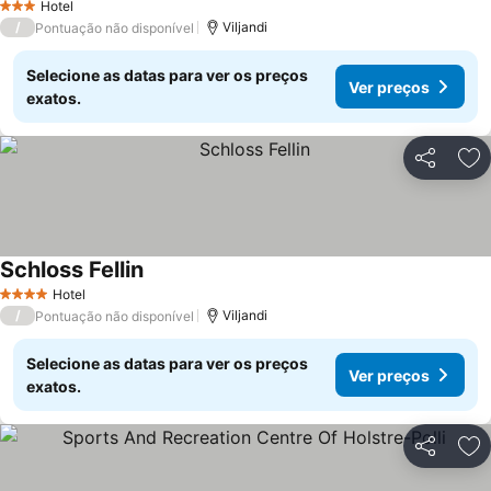
Hotel
3 Estrelas
/
Viljandi
Pontuação não disponível
Selecione as datas para ver os preços
Ver preços
exatos.
Partilhar
Ad
Schloss Fellin
Hotel
4 Estrelas
/
Viljandi
Pontuação não disponível
Selecione as datas para ver os preços
Ver preços
exatos.
Partilhar
Ad