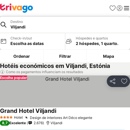
Favoritos
Iniciar
Me
Destino
Viljandi
Check-in/out
Hóspedes e quartos
Escolha as datas
2 hóspedes, 1 quarto.
Ordenar
Filtrar
Mapa
Hotéis económicos em Viljandi, Estónia
Como os pagamentos influenciam os resultados
Escolha popular
Partilhar
Ad
Grand Hotel Viljandi
Hotel
Design de interiores Art Déco elegante
4 Estrelas
8,7
Excelente
2.676
Viljandi