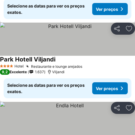
Selecione as datas para ver os preços
Ver preços
exatos.
Partilhar
Ad
Park Hotell Viljandi
Hotel
Restaurante e lounge arejados
4 Estrelas
9,2
Excelente
1.637
Viljandi
Selecione as datas para ver os preços
Ver preços
exatos.
Partilhar
Ad