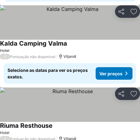
Partilhar
Ad
Kalda Camping Valma
Hotel
/
Viljandi
Pontuação não disponível
Selecione as datas para ver os preços
Ver preços
exatos.
Partilhar
Ad
Riuma Resthouse
Hotel
/
Viljandi
Pontuação não disponível