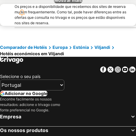
Mostrar mais
Os preços e a disponibilidade que recebemos dos sites de reserva
mudam frequentemente. Como tal, pode haver diferenças entre as
ofertas que consulta no trivago e os preços que estão disponíveis
nos sites de reserva.
Comparador de Hotéis
Europa
Estónia
Viljandi
Hotéis económicos em Viljandi
Facebook
Twitter
Insta
Yo
Selecione o seu país
Adicionar no Google
Encontre facilmente os nossos
resultados: adicione o trivago como
fonte preferencial no Google.
Empresa
Os nossos produtos