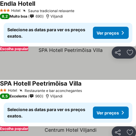
Endla Hotell
Hotel
Sauna tradicional relaxante
3 Estrelas
8,2
Muito boa
690
Viljandi
Selecione as datas para ver os preços
Ver preços
exatos.
Escolha popular
Partilhar
Ad
SPA Hotell Peetrimõisa Villa
Hotel
Restaurante e bar aconchegantes
2 Estrelas
8,5
Excelente
960
Viljandi
Selecione as datas para ver os preços
Ver preços
exatos.
Escolha popular
Partilhar
Ad