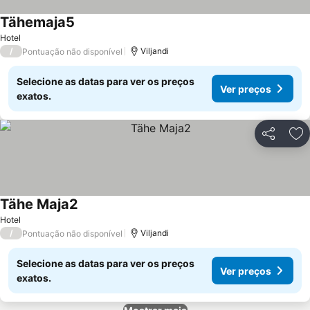
Tähemaja5
Hotel
/
Viljandi
Pontuação não disponível
Selecione as datas para ver os preços
Ver preços
exatos.
Partilhar
Ad
Tähe Maja2
Hotel
/
Viljandi
Pontuação não disponível
Selecione as datas para ver os preços
Ver preços
exatos.