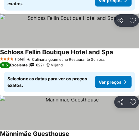
Ver preços
exatos.
Partilhar
Ad
Schloss Fellin Boutique Hotel and Spa
Hotel
Culinária gourmet no Restaurante Schloss
4 Estrelas
9,5
Excelente
622
Viljandi
Selecione as datas para ver os preços
Ver preços
exatos.
Partilhar
Ad
Männimäe Guesthouse