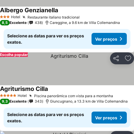
Albergo Genzianella
Hotel
Restaurante italiano tradicional
3 Estrelas
8,5
Excelente
438
Careggine, a 9.6 km de Villa Collemandina
Selecione as datas para ver os preços
Ver preços
exatos.
Escolha popular
Partilhar
Ad
Agriturismo Cilla
Hotel
Piscina panorâmica com vista para a montanha
5 Estrelas
9,3
Excelente
343
Giuncugnano, a 13.3 km de Villa Collemandina
Selecione as datas para ver os preços
Ver preços
exatos.