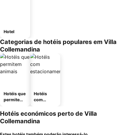
Hotel
Categorias de hotéis populares em Villa
Collemandina
Hotéis que
Hotéis
permitem
com
animais
estaciona
mento
Hotéis económicos perto de Villa
Collemandina
Estes hotéis também poderão interessá-lo...