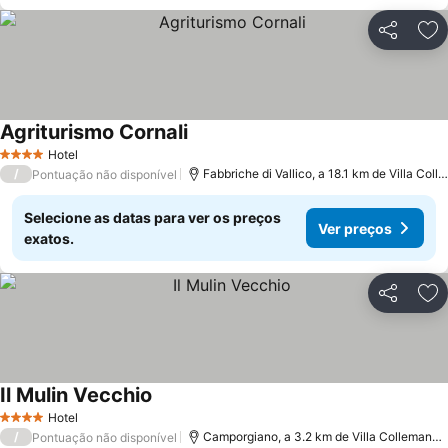
Partilhar
Ad
Agriturismo Cornali
Hotel
4 Estrelas
/
Fabbriche di Vallico, a 18.1 km de Villa Collemandina
Pontuação não disponível
Selecione as datas para ver os preços
Ver preços
exatos.
Partilhar
Ad
Il Mulin Vecchio
Hotel
4 Estrelas
/
Camporgiano, a 3.2 km de Villa Collemandina
Pontuação não disponível