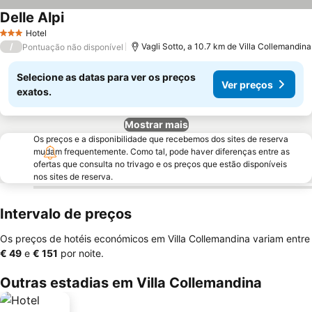
Delle Alpi
Hotel
3 Estrelas
/
Vagli Sotto, a 10.7 km de Villa Collemandina
Pontuação não disponível
Selecione as datas para ver os preços
Ver preços
exatos.
Mostrar mais
Os preços e a disponibilidade que recebemos dos sites de reserva
mudam frequentemente. Como tal, pode haver diferenças entre as
ofertas que consulta no trivago e os preços que estão disponíveis
nos sites de reserva.
Intervalo de preços
Os preços de hotéis económicos em Villa Collemandina variam entre
‎€ 49
e
‎€ 151
por noite.
Outras estadias em Villa Collemandina