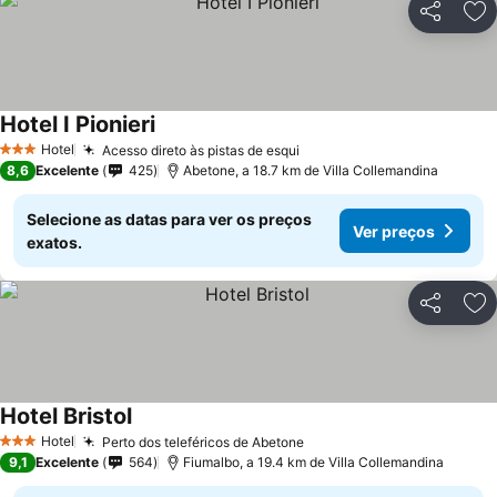
Partilhar
Ad
Hotel I Pionieri
Hotel
Acesso direto às pistas de esqui
3 Estrelas
8,6
Excelente
425
Abetone, a 18.7 km de Villa Collemandina
Selecione as datas para ver os preços
Ver preços
exatos.
Partilhar
Ad
Hotel Bristol
Hotel
Perto dos teleféricos de Abetone
3 Estrelas
9,1
Excelente
564
Fiumalbo, a 19.4 km de Villa Collemandina