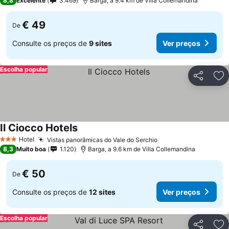
8,8
Excelente
3.469
Barga, a 9.4 km de Villa Collemandina
€ 49
De
Consulte os preços de
9 sites
Ver preços
Escolha popular
Partilhar
Ad
Il Ciocco Hotels
Hotel
Vistas panorâmicas do Vale do Serchio
3 Estrelas
8,3
Muito boa
1.120
Barga, a 9.6 km de Villa Collemandina
€ 50
De
Consulte os preços de
12 sites
Ver preços
Escolha popular