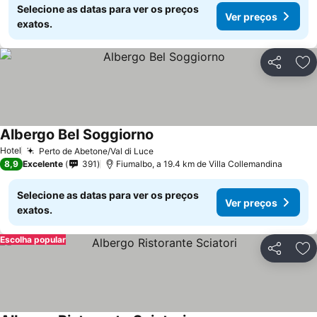
Selecione as datas para ver os preços
Ver preços
exatos.
Partilhar
Ad
Albergo Bel Soggiorno
Hotel
Perto de Abetone/Val di Luce
8,9
Excelente
391
Fiumalbo, a 19.4 km de Villa Collemandina
Selecione as datas para ver os preços
Ver preços
exatos.
Escolha popular
Partilhar
Ad