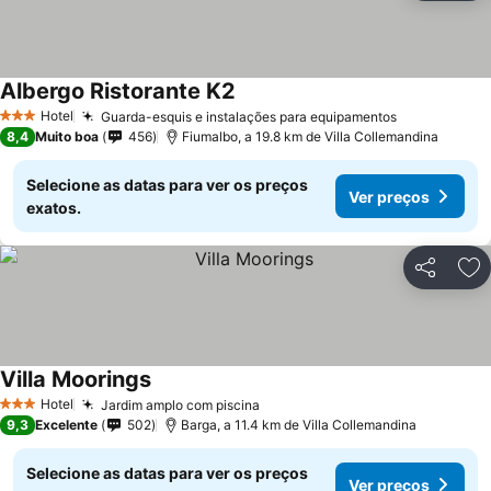
Albergo Ristorante K2
Hotel
Guarda-esquis e instalações para equipamentos
3 Estrelas
8,4
Muito boa
456
Fiumalbo, a 19.8 km de Villa Collemandina
Selecione as datas para ver os preços
Ver preços
exatos.
Partilhar
Ad
Villa Moorings
Hotel
Jardim amplo com piscina
3 Estrelas
9,3
Excelente
502
Barga, a 11.4 km de Villa Collemandina
Selecione as datas para ver os preços
Ver preços