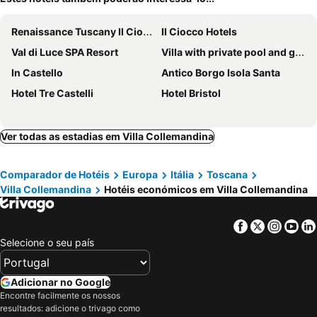
Renaissance Tuscany Il Ciocco Resort & Spa
Il Ciocco Hotels
Val di Luce SPA Resort
Villa with private pool and garden at 500 meters from village. Panoramic views
In Castello
Antico Borgo Isola Santa
Hotel Tre Castelli
Hotel Bristol
Ver todas as estadias em Villa Collemandina
Comparador de Hotéis
Europa
Itália
Toscana
Villa Collemandina
Hotéis económicos em Villa Collemandina
Facebook
Twitter
Insta
Yo
Selecione o seu país
Adicionar no Google
Encontre facilmente os nossos
resultados: adicione o trivago como