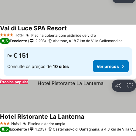
Partilhar
Ad
Val di Luce SPA Resort
Hotel
Piscina coberta com pirâmide de vidro
4 Estrelas
8,5
Excelente
2.298
Abetone, a 18.7 km de Villa Collemandina
€ 151
De
Consulte os preços de
10 sites
Ver preços
Escolha popular
Partilhar
Ad
Hotel Ristorante La Lanterna
Hotel
Piscina exterior ampla
3 Estrelas
8,5
Excelente
1.203
Castelnuovo di Garfagnana, a 4.3 km de Villa Collemandina