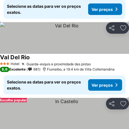
Selecione as datas para ver os preços
Ver preços
exatos.
Partilhar
Ad
Val Del Rio
Hotel
Guarda-esquis e proximidade das pistas
3 Estrelas
8,6
Excelente
681
Fiumalbo, a 19.4 km de Villa Collemandina
Selecione as datas para ver os preços
Ver preços
exatos.
Escolha popular
Partilhar
Ad