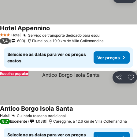
Ad
Hotel Appennino
Hotel
Serviço de transporte dedicado para esqui
3 Estrelas
7,4
609
Fiumalbo, a 19.9 km de Villa Collemandina
Selecione as datas para ver os preços
Ver preços
exatos.
Escolha popular
Partilhar
Ad
Antico Borgo Isola Santa
Hotel
Culinária toscana tradicional
8,7
Excelente
1.038
Careggine, a 12.6 km de Villa Collemandina
Selecione as datas para ver os preços