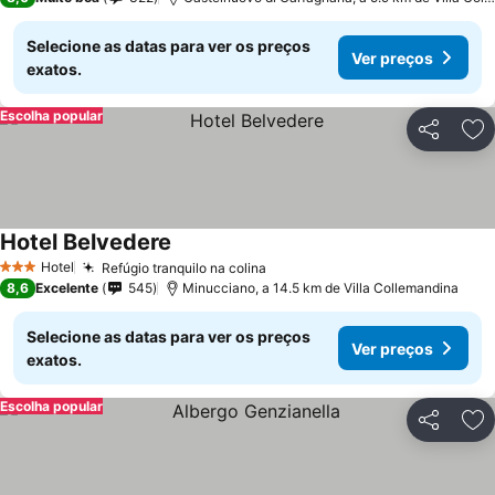
Selecione as datas para ver os preços
Ver preços
exatos.
Escolha popular
Partilhar
Ad
Hotel Belvedere
Hotel
Refúgio tranquilo na colina
3 Estrelas
8,6
Excelente
545
Minucciano, a 14.5 km de Villa Collemandina
Selecione as datas para ver os preços
Ver preços
exatos.
Escolha popular
Partilhar
Ad