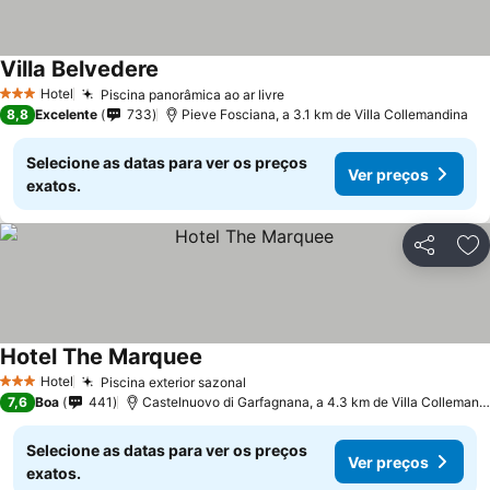
Villa Belvedere
Hotel
Piscina panorâmica ao ar livre
3 Estrelas
8,8
Excelente
733
Pieve Fosciana, a 3.1 km de Villa Collemandina
Selecione as datas para ver os preços
Ver preços
exatos.
Partilhar
Ad
Hotel The Marquee
Hotel
Piscina exterior sazonal
3 Estrelas
7,6
Boa
441
Castelnuovo di Garfagnana, a 4.3 km de Villa Collemandina
Selecione as datas para ver os preços
Ver preços
exatos.