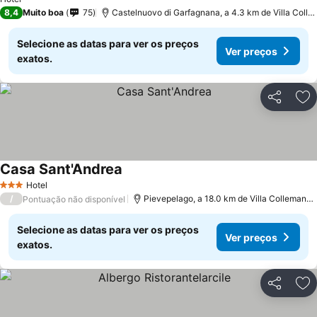
8,4
Muito boa
75
Castelnuovo di Garfagnana, a 4.3 km de Villa Collemandina
Selecione as datas para ver os preços
Ver preços
exatos.
Partilhar
Ad
Casa Sant'Andrea
Hotel
3 Estrelas
/
Pievepelago, a 18.0 km de Villa Collemandina
Pontuação não disponível
Selecione as datas para ver os preços
Ver preços
exatos.
Partilhar
Ad