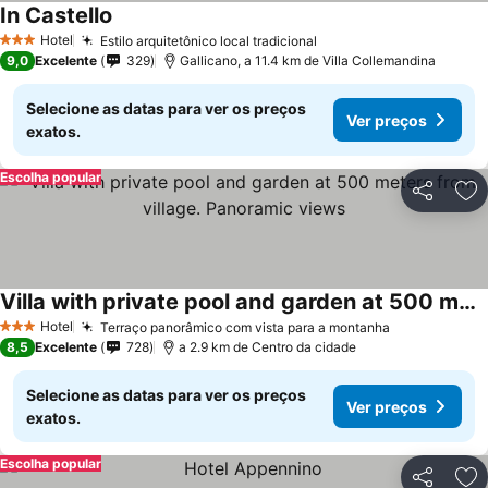
In Castello
Hotel
Estilo arquitetônico local tradicional
3 Estrelas
9,0
Excelente
329
Gallicano, a 11.4 km de Villa Collemandina
Selecione as datas para ver os preços
Ver preços
exatos.
Escolha popular
Partilhar
Ad
Villa with private pool and garden at 500 meters from village. Panoramic views
Hotel
Terraço panorâmico com vista para a montanha
3 Estrelas
8,5
Excelente
728
a 2.9 km de Centro da cidade
Selecione as datas para ver os preços
Ver preços
exatos.
Escolha popular
Partilhar