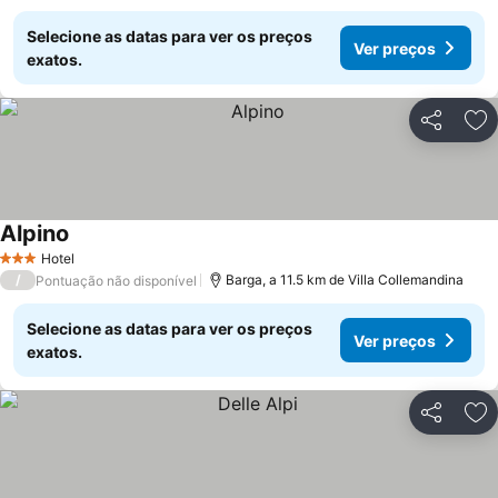
Selecione as datas para ver os preços
Ver preços
exatos.
Partilhar
Ad
Alpino
Hotel
3 Estrelas
/
Barga, a 11.5 km de Villa Collemandina
Pontuação não disponível
Selecione as datas para ver os preços
Ver preços
exatos.
Partilhar
Ad