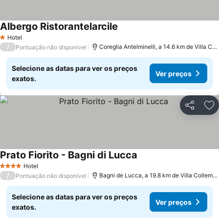
Albergo Ristorantelarcile
Hotel
1 Estrelas
/
Coreglia Antelminelli, a 14.6 km de Villa Collemandina
Pontuação não disponível
Selecione as datas para ver os preços
Ver preços
exatos.
Partilhar
Ad
Prato Fiorito - Bagni di Lucca
Hotel
4 Estrelas
/
Bagni de Lucca, a 19.8 km de Villa Collemandina
Pontuação não disponível
Selecione as datas para ver os preços
Ver preços
exatos.