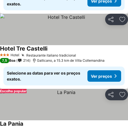
Ver preços
exatos.
Partilhar
Ad
Hotel Tre Castelli
Hotel
Restaurante italiano tradicional
3 Estrelas
7,5
Boa
214
Gallicano, a 15.3 km de Villa Collemandina
Selecione as datas para ver os preços
Ver preços
exatos.
Escolha popular
Partilhar
Ad
La Pania