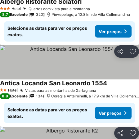
Albergo Ristorante Sciatori
Hotel
Quartos com vista para a montanha
3 Estrelas
8,7
Excelente
320
Pievepelago, a 12.8 km de Villa Collemandina
Selecione as datas para ver os preços
Ver preços
exatos.
Partilhar
Ad
Antica Locanda San Leonardo 1554
Hotel
Vistas para as montanhas de Garfagnana
2 Estrelas
8,8
Excelente
134
Coreglia Antelminelli, a 17.9 km de Villa Collemandina
Selecione as datas para ver os preços
Ver preços
exatos.
Partilhar
Ad