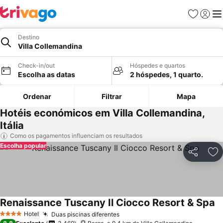
Favoritos
Iniciar
Me
Destino
Villa Collemandina
Check-in/out
Hóspedes e quartos
Escolha as datas
2 hóspedes, 1 quarto.
Ordenar
Filtrar
Mapa
Hotéis económicos em Villa Collemandina,
Itália
Como os pagamentos influenciam os resultados
Escolha popular
Partilhar
Ad
Renaissance Tuscany Il Ciocco Resort & Spa
Hotel
Duas piscinas diferentes
4 Estrelas