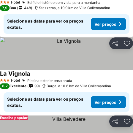
Hotel
Edifício histórico com vista para a montanha
3 Estrelas
7,9
Boa
448
Stazzema, a 19.9 km de Villa Collemandina
Selecione as datas para ver os preços
Ver preços
exatos.
Partilhar
Ad
La Vignola
Hotel
Piscina exterior ensolarada
3 Estrelas
8,7
Excelente
99
Barga, a 10.6 km de Villa Collemandina
Selecione as datas para ver os preços
Ver preços
exatos.
Escolha popular
Partilhar
Ad