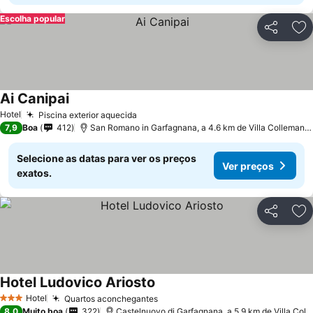
Escolha popular
Partilhar
Ad
Ai Canipai
Hotel
Piscina exterior aquecida
7,9
Boa
412
San Romano in Garfagnana, a 4.6 km de Villa Collemandina
Selecione as datas para ver os preços
Ver preços
exatos.
Partilhar
Ad
Hotel Ludovico Ariosto
Hotel
Quartos aconchegantes
3 Estrelas
8,0
Muito boa
322
Castelnuovo di Garfagnana, a 5.9 km de Villa Collemandina