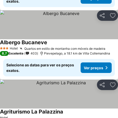
exatos.
Partilhar
Ad
Albergo Bucaneve
Hotel
Quartos em estilo de montanha com móveis de madeira
3 Estrelas
8,7
Excelente
403
Pievepelago, a 18.1 km de Villa Collemandina
Selecione as datas para ver os preços
Ver preços
exatos.
Partilhar
Ad
Agriturismo La Palazzina
Hotel