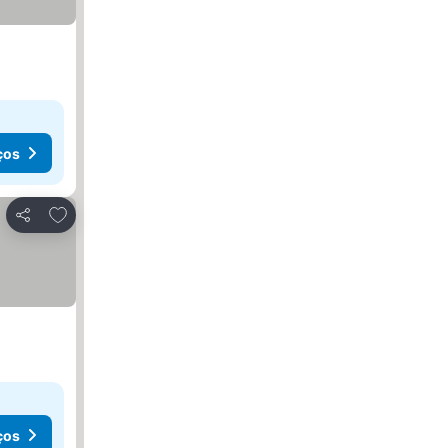
ços
Adicionar aos favoritos
Partilhar
ços