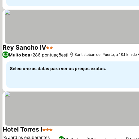
Rey Sancho IV
2 Estrelas
Ver preços
Muito boa
(286 pontuações)
8,2
Santisteban del Puerto, a 18.1 km de Vi
Selecione as datas para ver os preços exatos.
Hotel Torres I
3 Estrelas
Ver preços
Jardins exuberantes