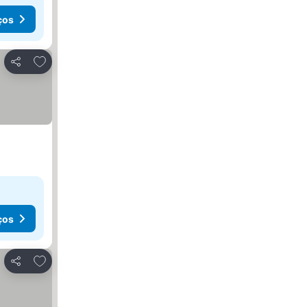
ços
Adicionar aos favoritos
Partilhar
ços
Adicionar aos favoritos
Partilhar