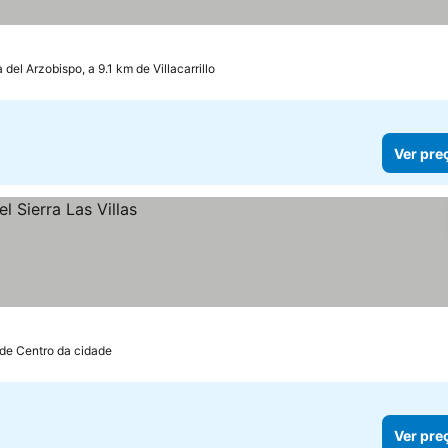
trelas
Ver preços
 del Arzobispo, a 9.1 km de Villacarrillo
Ver pre
 de Centro da cidade
Ver pre