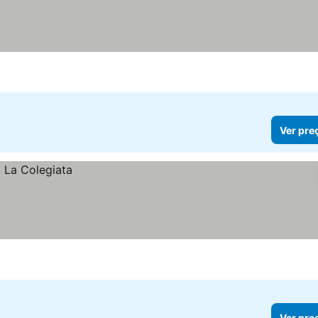
Ver pre
Ver pre