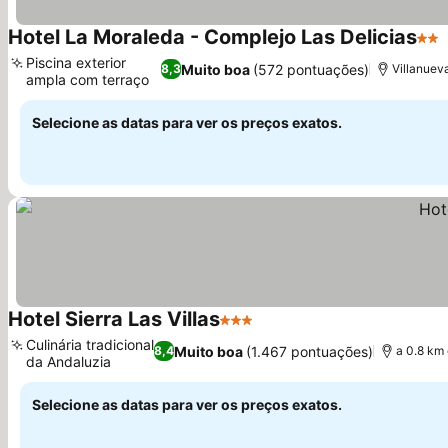
Hotel La Moraleda - Complejo Las Delicias
2 Es
Piscina exterior
Muito boa
(572 pontuações)
8,3
Villanueva
ampla com terraço
Ver preços
Selecione as datas para ver os preços exatos.
Hotel Sierra Las Villas
3 Estrelas
Ver preços
Culinária tradicional
Muito boa
(1.467 pontuações)
8,4
a 0.8 km
da Andaluzia
Ver preços
Selecione as datas para ver os preços exatos.