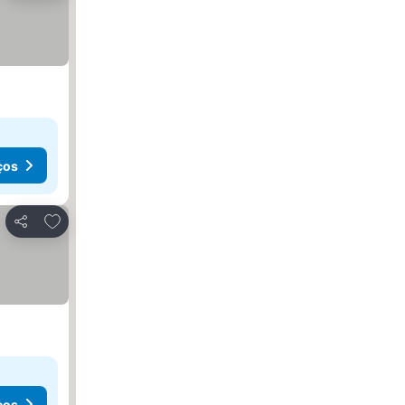
ços
Adicionar aos favoritos
Partilhar
ços