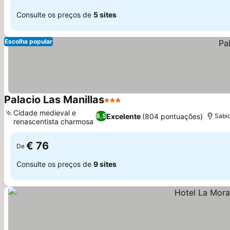
Consulte os preços de
5 sites
Escolha popular
Palacio Las Manillas
3 Estrelas
Ver preços
Cidade medieval e
Excelente
(804 pontuações)
8,5
Sabio
renascentista charmosa
Ver preços
€ 76
De
Consulte os preços de
9 sites