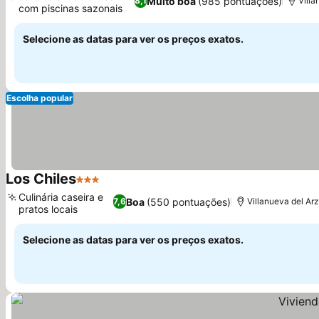
Muito boa
(985 pontuações)
8,1
Villa
com piscinas sazonais
Ver preços
Selecione as datas para ver os preços exatos.
Escolha popular
Los Chiles
3 Estrelas
Ver preços
Culinária caseira e
Boa
(550 pontuações)
7,6
Villanueva del Arz
pratos locais
Ver preços
Selecione as datas para ver os preços exatos.