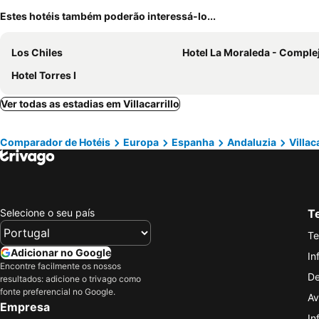
Estes hotéis também poderão interessá-lo...
Los Chiles
Hotel La Moraleda - Complejo Las Del
Hotel Torres I
Ver todas as estadias em Villacarrillo
Comparador de Hotéis
Europa
Espanha
Andaluzia
Villac
Selecione o seu país
Te
Te
Adicionar no Google
In
Encontre facilmente os nossos
De
resultados: adicione o trivago como
fonte preferencial no Google.
Av
Empresa
In