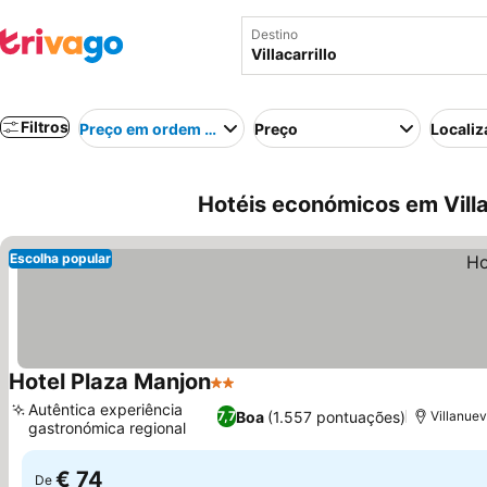
Destino
Filtros
Preço em ordem crescente
Preço
Localiz
Hotéis económicos em Villa
Escolha popular
Hotel Plaza Manjon
2 Estrelas
Ver preços
Autêntica experiência
Boa
(1.557 pontuações)
7,7
Villanuev
gastronómica regional
Ver preços
€ 74
De