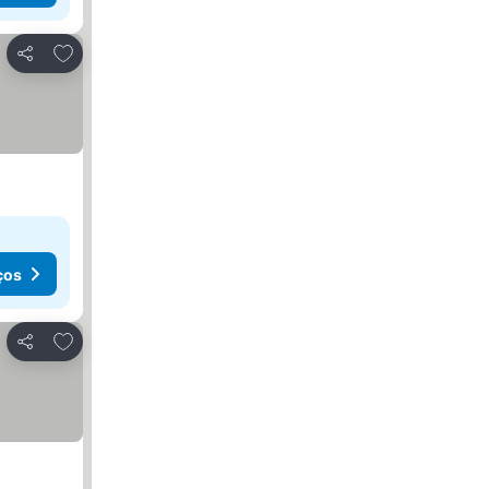
Adicionar aos favoritos
Partilhar
ços
Adicionar aos favoritos
Partilhar