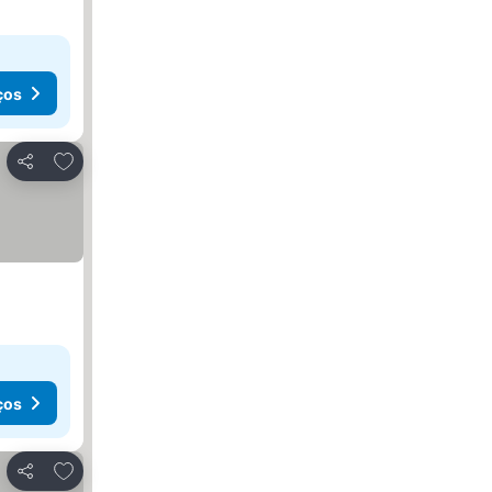
ços
Adicionar aos favoritos
Partilhar
ços
Adicionar aos favoritos
Partilhar