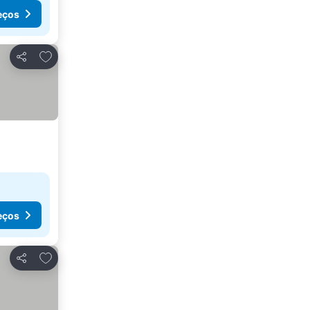
eços
Adicionar aos favoritos
Partilhar
eços
Adicionar aos favoritos
Partilhar