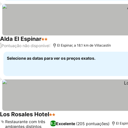
Alda El Espinar
2 Estrelas
Ver preços
Pontuação não disponível
/
El Espinar, a 18.1 km de Villacastín
Selecione as datas para ver os preços exatos.
Los Rosales Hotel
2 Estrelas
Ver preços
Restaurante com três
Excelente
(205 pontuações)
9,2
El Espi
ambientes distintos