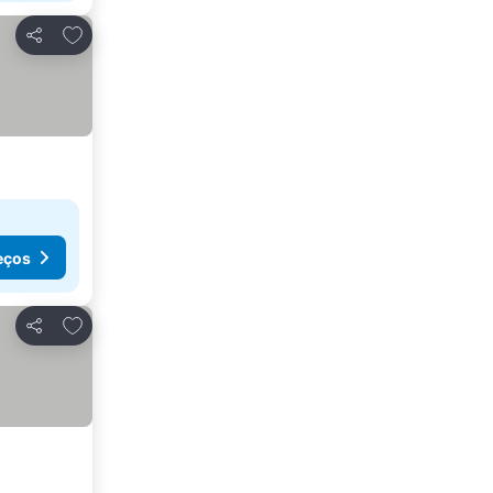
Adicionar aos favoritos
Partilhar
eços
Adicionar aos favoritos
Partilhar