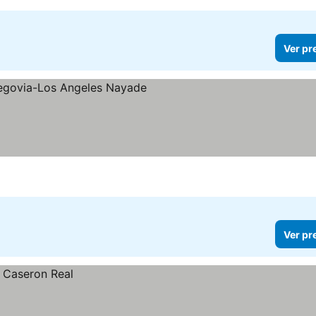
Ver pr
las
r preços
Ver pr