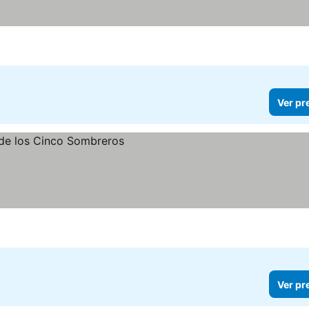
Ver pr
Ver pr