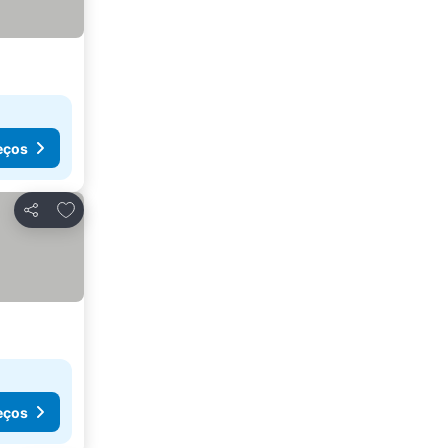
eços
Adicionar aos favoritos
Partilhar
eços