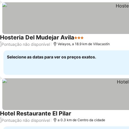
Hosteria Del Mudejar Avila
3 Estrelas
Ver preços
Pontuação não disponível
/
Velayos, a 18.9 km de Villacastín
Selecione as datas para ver os preços exatos.
Hotel Restaurante El Pilar
Ver preços
Pontuação não disponível
/
a 0.3 km de Centro da cidade