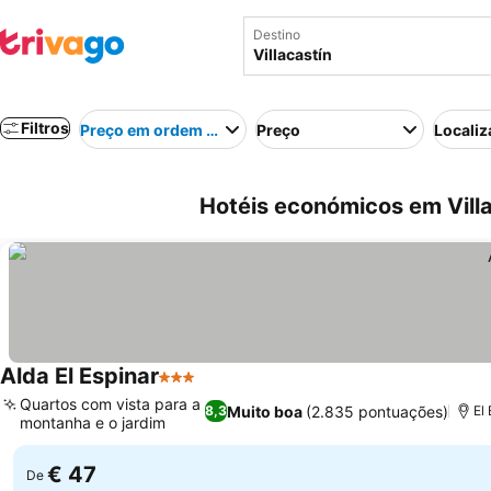
Destino
Filtros
Preço em ordem crescente
Preço
Localiz
Hotéis económicos em Vill
Alda El Espinar
3 Estrelas
Ver preços
Quartos com vista para a
Muito boa
(2.835 pontuações)
8,3
El 
montanha e o jardim
Ver preços
€ 47
De