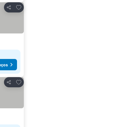
Adicionar aos favoritos
Partilhar
eços
Adicionar aos favoritos
Partilhar