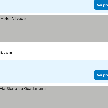
Ver pr
illacastín
Ver pr