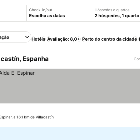
Check-in/out
Hóspedes e quartos
Escolha as datas
2 hóspedes, 1 quarto
ação
Hotéis
Avaliação: 8,0+
Perto do centro da cidade
acastín, Espanha
Com
Espinar, a 16.1 km de Villacastín