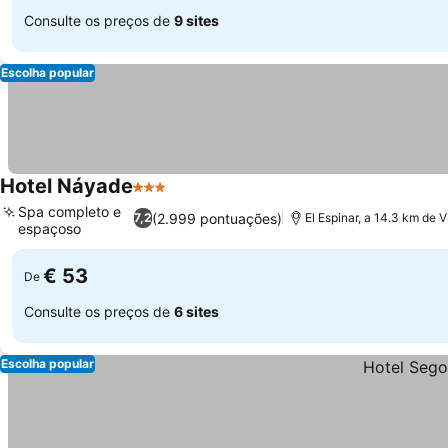
Consulte os preços de
9 sites
Escolha popular
Hotel Náyade
3 Estrelas
Ver preços
Spa completo e
(2.999 pontuações)
7,2
El Espinar, a 14.3 km de V
espaçoso
Ver preços
€ 53
De
Consulte os preços de
6 sites
Escolha popular