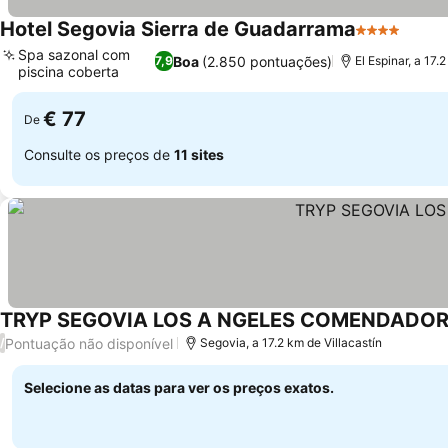
Hotel Segovia Sierra de Guadarrama
4 Estrelas
Ver p
Spa sazonal com
Boa
(2.850 pontuações)
7,9
El Espinar, a 17.
piscina coberta
Ver preços
€ 77
De
Consulte os preços de
11 sites
TRYP SEGOVIA LOS A NGELES COMENDADOR
Pontuação não disponível
/
Segovia, a 17.2 km de Villacastín
Selecione as datas para ver os preços exatos.