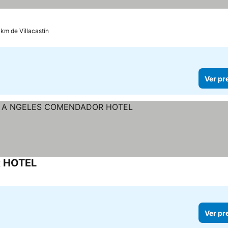
reços
2 km de Villacastín
Ver pr
 HOTEL
Ver preços
Ver pr