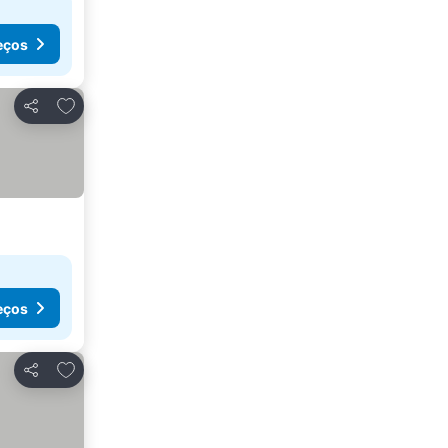
eços
Adicionar aos favoritos
Partilhar
eços
Adicionar aos favoritos
Partilhar