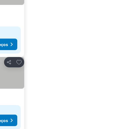
eços
Adicionar aos favoritos
Partilhar
eços