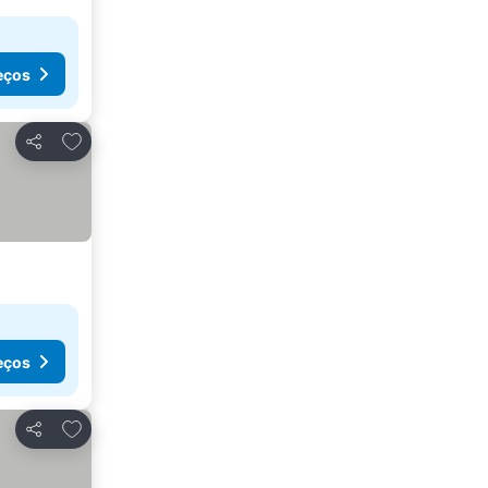
eços
Adicionar aos favoritos
Partilhar
eços
Adicionar aos favoritos
Partilhar