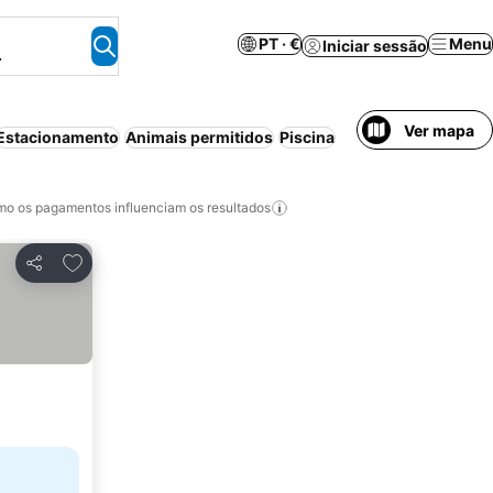
PT · €
Menu
Iniciar sessão
.
Ver mapa
Estacionamento
Animais permitidos
Piscina
o os pagamentos influenciam os resultados
Adicionar aos favoritos
Partilhar