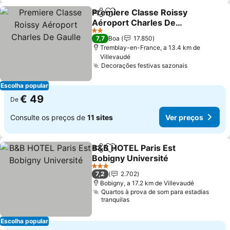
Premiere Classe Roissy
Partilhar
Adicionar aos favoritos
Aéroport Charles De
Gaulle
2 Estrelas
7,7
Boa
17.850
Tremblay-en-France, a 13.4 km de
Villevaudé
Decorações festivas sazonais
Escolha popular
€ 49
De
Consulte os preços de
11 sites
Ver preços
B&B HOTEL Paris Est
Partilhar
Adicionar aos favoritos
Bobigny Université
3 Estrelas
7,2
2.702
Bobigny, a 17.2 km de Villevaudé
Quartos à prova de som para estadias
tranquilas
Escolha popular