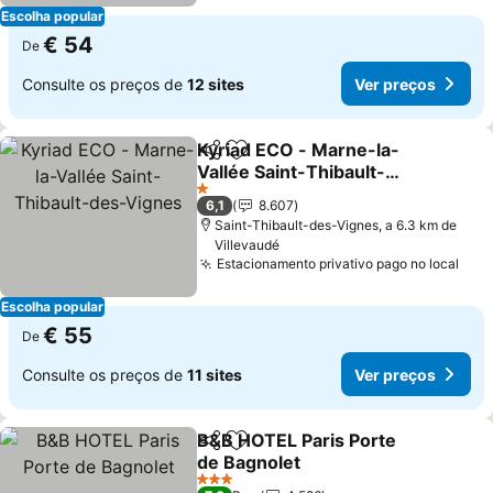
Escolha popular
€ 54
De
Consulte os preços de
12 sites
Ver preços
Kyriad ECO - Marne-la-
Partilhar
Adicionar aos favoritos
Vallée Saint-Thibault-
des-Vignes
1 Estrelas
6,1
8.607
Saint-Thibault-des-Vignes, a 6.3 km de
Villevaudé
Estacionamento privativo pago no local
Escolha popular
€ 55
De
Consulte os preços de
11 sites
Ver preços
B&B HOTEL Paris Porte
Partilhar
Adicionar aos favoritos
de Bagnolet
3 Estrelas