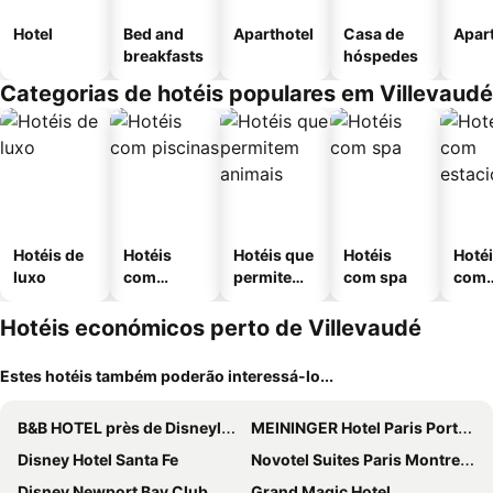
Hotel
Bed and
Aparthotel
Casa de
Apar
breakfasts
hóspedes
Categorias de hotéis populares em Villevaudé
Hotéis de
Hotéis
Hotéis que
Hotéis
Hoté
luxo
com
permitem
com spa
com
piscinas
animais
esta
ment
Hotéis económicos perto de Villevaudé
Estes hotéis também poderão interessá-lo...
B&B HOTEL près de Disneyland® Paris
MEININGER Hotel Paris Porte De Vincennes
Disney Hotel Santa Fe
Novotel Suites Paris Montreuil Vincennes
Disney Newport Bay Club
Grand Magic Hotel