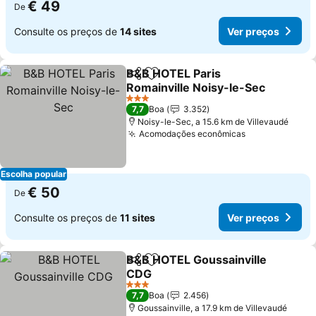
€ 49
De
Consulte os preços de
14 sites
Ver preços
B&B HOTEL Paris
Partilhar
Adicionar aos favoritos
Romainville Noisy-le-Sec
3 Estrelas
7,7
Boa
3.352
Noisy-le-Sec, a 15.6 km de Villevaudé
Acomodações econômicas
Escolha popular
€ 50
De
Consulte os preços de
11 sites
Ver preços
B&B HOTEL Goussainville
Partilhar
Adicionar aos favoritos
CDG
3 Estrelas
7,7
Boa
2.456
Goussainville, a 17.9 km de Villevaudé