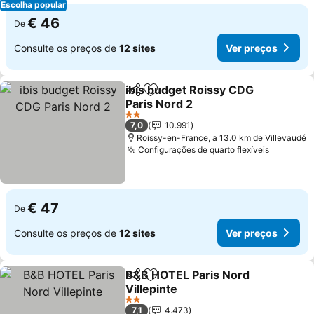
Escolha popular
€ 46
De
Consulte os preços de
12 sites
Ver preços
ibis budget Roissy CDG
Partilhar
Adicionar aos favoritos
Paris Nord 2
2 Estrelas
7,0
10.991
Roissy-en-France, a 13.0 km de Villevaudé
Configurações de quarto flexíveis
€ 47
De
Consulte os preços de
12 sites
Ver preços
B&B HOTEL Paris Nord
Partilhar
Adicionar aos favoritos
Villepinte
2 Estrelas
7,1
4.473