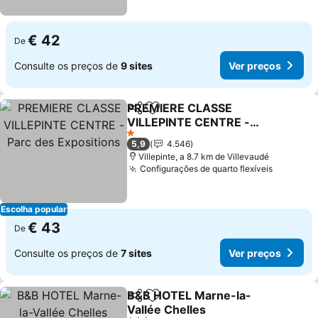
€ 42
De
Consulte os preços de
9 sites
Ver preços
PREMIERE CLASSE
Partilhar
Adicionar aos favoritos
VILLEPINTE CENTRE -
Parc des Expositions
1 Estrelas
5,9
4.546
Villepinte, a 8.7 km de Villevaudé
Configurações de quarto flexíveis
Escolha popular
€ 43
De
Consulte os preços de
7 sites
Ver preços
B&B HOTEL Marne-la-
Partilhar
Adicionar aos favoritos
Vallée Chelles