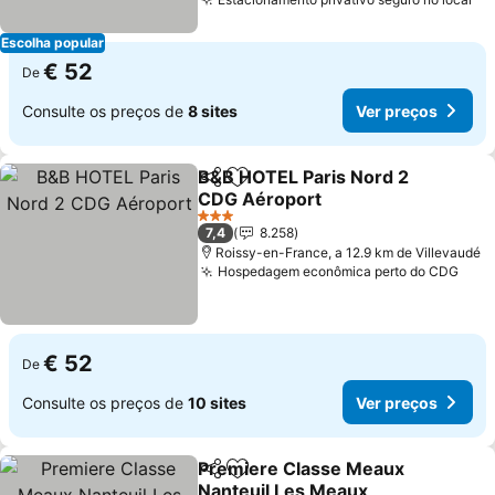
Escolha popular
€ 52
De
Consulte os preços de
8 sites
Ver preços
B&B HOTEL Paris Nord 2
Partilhar
Adicionar aos favoritos
CDG Aéroport
3 Estrelas
7,4
8.258
Roissy-en-France, a 12.9 km de Villevaudé
Hospedagem econômica perto do CDG
€ 52
De
Consulte os preços de
10 sites
Ver preços
Premiere Classe Meaux
Partilhar
Adicionar aos favoritos
Nanteuil Les Meaux