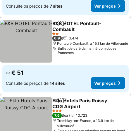
Consulte os preços de
7 sites
Ver preços
B&B HOTEL Pontault-
Partilhar
Adicionar aos favoritos
Combault
2 Estrelas
6,9
3.474
Pontault-Combault, a 15.1 km de Villevaudé
Buffet de café da manhã com doces
franceses
€ 51
De
Consulte os preços de
14 sites
Ver preços
Eklo Hotels Paris Roissy
Partilhar
Adicionar aos favoritos
CDG Airport
3 Estrelas
7,6
Boa
13.723
Tremblay-en-France, a 13.9 km de
Villevaudé
Estacionamento privativo seguro no local