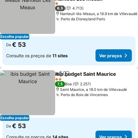
1 Estrelas
6,5
4.713
Nanteuil-lès-Meaux, a 16.9 km de Villevaudé
Perto da Disneyland Paris
Escolha popular
€ 53
De
Consulte os preços de
11 sites
Ver preços
ibis budget Saint Maurice
Partilhar
Adicionar aos favoritos
2 Estrelas
7,5
Boa
2.257
Saint Maurice, a 18.0 km de Villevaudé
Perto do Bois de Vincennes
Escolha popular
€ 53
De
Consulte os preços de
14 sites
Ver preços