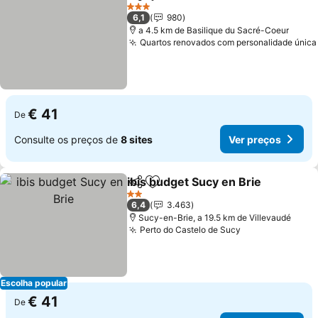
Partilhar
Adicionar aos favoritos
3 Estrelas
6,1
980
a 4.5 km de Basilique du Sacré-Coeur
Quartos renovados com personalidade única
€ 41
De
Consulte os preços de
8 sites
Ver preços
ibis budget Sucy en Brie
Partilhar
Adicionar aos favoritos
2 Estrelas
6,4
3.463
Sucy-en-Brie, a 19.5 km de Villevaudé
Perto do Castelo de Sucy
Escolha popular
€ 41
De