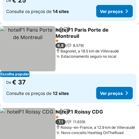
€ 25
De
Consulte os preços de
14 sites
Ver preços
hotelF1 Paris Porte de
Partilhar
Adicionar aos favoritos
Montreuil
1 Estrelas
6,8
8.579
Bagnolet, a 18.5 km de Villevaudé
Estacionamento seguro no local
Escolha popular
€ 37
De
Consulte os preços de
12 sites
Ver preços
hotelF1 Roissy CDG
Partilhar
Adicionar aos favoritos
1 Estrelas
7,1
11.639
Roissy-en-France, a 12.9 km de Villevaudé
Novo conceito Hashtag OnTheRoad