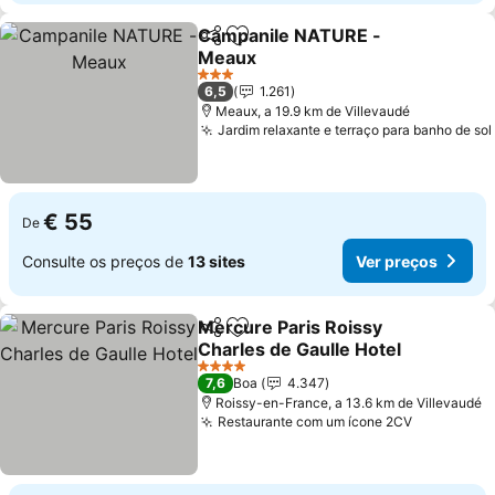
Campanile NATURE -
Partilhar
Adicionar aos favoritos
Meaux
3 Estrelas
6,5
1.261
Meaux, a 19.9 km de Villevaudé
Jardim relaxante e terraço para banho de sol
€ 55
De
Consulte os preços de
13 sites
Ver preços
Mercure Paris Roissy
Partilhar
Adicionar aos favoritos
Charles de Gaulle Hotel
4 Estrelas
7,6
Boa
4.347
Roissy-en-France, a 13.6 km de Villevaudé
Restaurante com um ícone 2CV