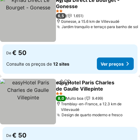
Kyriad Direct Le Bourget -
Partilhar
Adicionar aos favoritos
Gonesse
2 Estrelas
6,5
1.651
Gonesse, a 15.6 km de Villevaudé
Jardim tranquilo e terraço para banho de sol
€ 50
De
Consulte os preços de
12 sites
Ver preços
easyHotel Paris Charles
Partilhar
Adicionar aos favoritos
de Gaulle Villepinte
2 Estrelas
8,0
Muito boa
9.499
Tremblay-en-France, a 12.3 km de
Villevaudé
Design de quarto moderno e fresco
€ 50
De