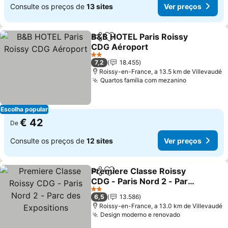
Consulte os preços de
13 sites
Ver preços
B&B HOTEL Paris Roissy
Partilhar
Adicionar aos favoritos
CDG Aéroport
2 Estrelas
7,2
18.455
Roissy-en-France, a 13.5 km de Villevaudé
Quartos família com mezanino
Escolha popular
€ 42
De
Consulte os preços de
12 sites
Ver preços
Premiere Classe Roissy
Partilhar
Adicionar aos favoritos
CDG - Paris Nord 2 - Parc
des Expositions
2 Estrelas
6,5
13.586
Roissy-en-France, a 13.0 km de Villevaudé
Design moderno e renovado