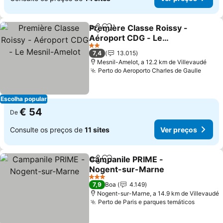
Première Classe Roissy -
Partilhar
Adicionar aos favoritos
Aéroport CDG - Le
Mesnil-Amelot
2 Estrelas
7,4
13.015
Mesnil-Amelot, a 12.2 km de Villevaudé
Perto do Aeroporto Charles de Gaulle
Escolha popular
€ 54
De
Consulte os preços de
11 sites
Ver preços
Campanile PRIME -
Partilhar
Adicionar aos favoritos
Nogent-sur-Marne
3 Estrelas
7,9
Boa
4.149
Nogent-sur-Marne, a 14.9 km de Villevaudé
Perto de Paris e parques temáticos