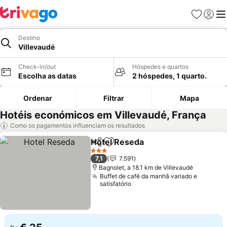
Favoritos
Iniciar
Me
Destino
Villevaudé
Check-in/out
Hóspedes e quartos
Escolha as datas
2 hóspedes, 1 quarto.
Ordenar
Filtrar
Mapa
Hotéis económicos em Villevaudé, França
Como os pagamentos influenciam os resultados
Hotel Reseda
Partilhar
Adicionar aos favoritos
3 Estrelas
7,1
7.591
Bagnolet, a 18.1 km de Villevaudé
Buffet de café da manhã variado e
satisfatório