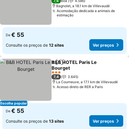
7,6
Boa
4.586
Bagnolet, a 18.1 km de Villevaudé
Acomodação dedicada a animais de
estimação
€ 55
De
Consulte os preços de
12 sites
Ver preços
B&B HOTEL Paris Le
Partilhar
Adicionar aos favoritos
Bourget
3 Estrelas
7,4
3.645
La Courneuve, a 17.1 km de Villevaudé
Acesso direto de RER a Paris
Escolha popular
€ 55
De
Consulte os preços de
13 sites
Ver preços