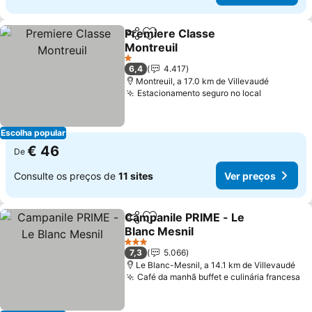
Premiere Classe
Partilhar
Adicionar aos favoritos
Montreuil
1 Estrelas
6,4
4.417
Montreuil, a 17.0 km de Villevaudé
Estacionamento seguro no local
Escolha popular
€ 46
De
Consulte os preços de
11 sites
Ver preços
Campanile PRIME - Le
Partilhar
Adicionar aos favoritos
Blanc Mesnil
3 Estrelas
7,3
5.066
Le Blanc-Mesnil, a 14.1 km de Villevaudé
Café da manhã buffet e culinária francesa