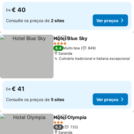
€ 40
De
Consulte os preços de
2 sites
Ver preços
Hotel Blue Sky
Partilhar
Adicionar aos favoritos
Ver preços
4 Estrelas
8,4
Muito boa
849
Saranda
Culinária tradicional e italiana excepcional
V
€ 41
De
Consulte os preços de
5 sites
Ver preços
Hotel Olympia
Partilhar
Adicionar aos favoritos
Ver preços
3 Estrelas
6,2
732
Saranda