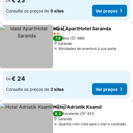
€ 23
De
Consulte os preços de
9 sites
Ver preços
Ideal ApartHotel Saranda
Partilhar
Adicionar aos favoritos
V
2 Estrelas
7,8
Boa
688
Saranda
Atividades de aventura à sua porta
Ver pre
€ 24
De
Consulte os preços de
2 sites
Ver preços
Hotel Adriatik Ksamil
Partilhar
Adicionar aos favoritos
Ver p
9,3
Excelente
451
Saranda
Quartos com vista para o mar e varandas
Ve