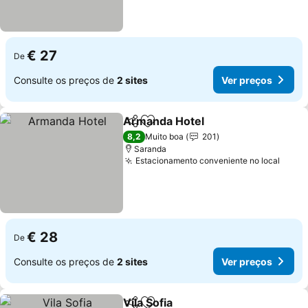
€ 27
De
Consulte os preços de
2 sites
Ver preços
Armanda Hotel
Partilhar
Adicionar aos favoritos
Ver preços
8,2
Muito boa
201
Saranda
Estacionamento conveniente no local
Ver p
€ 28
De
Consulte os preços de
2 sites
Ver preços
Vila Sofia