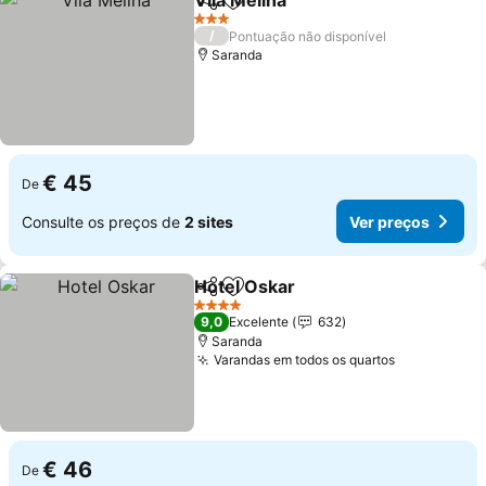
Vila Melina
Partilhar
Adicionar aos favoritos
Ver preços
3 Estrelas
/
Pontuação não disponível
Saranda
€ 45
De
Consulte os preços de
2 sites
Ver preços
Hotel Oskar
Partilhar
Adicionar aos favoritos
Ver preços
4 Estrelas
9,0
Excelente
632
Saranda
Varandas em todos os quartos
Ver preços
€ 46
De