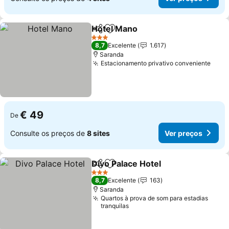
Hotel Mano
Partilhar
Adicionar aos favoritos
Ver preços
3 Estrelas
8,7
Excelente
1.617
Saranda
Estacionamento privativo conveniente
Ver 
€ 49
De
Consulte os preços de
8 sites
Ver preços
Divo Palace Hotel
Partilhar
Adicionar aos favoritos
Ver preç
3 Estrelas
8,7
Excelente
163
Saranda
Quartos à prova de som para estadias
tranquilas