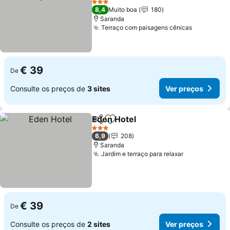
Ver preços
3 Estrelas
8,4
Muito boa
180
Saranda
Terraço com paisagens cênicas
Ver preço
€ 39
De
Consulte os preços de
3 sites
Ver preços
Eden Hotel
Partilhar
Adicionar aos favoritos
Ver preços
3 Estrelas
6,9
208
Saranda
Jardim e terraço para relaxar
Ver preços
€ 39
De
Consulte os preços de
2 sites
Ver preços