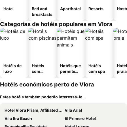
Hotel
Bed and
Aparthotel
Resorts
Host
breakfasts
Categorias de hotéis populares em Vlora
Hotéis de
Hotéis
Hotéis que
Hotéis
Hotéi
luxo
com
permitem
com spa
praia
piscinas
animais
Hotéis económicos perto de Vlora
Estes hotéis também poderão interessá-lo...
Hotel Vlora Priam, Affiliated by Meliá
Vila Arial
Vila Era Beach
El Primero Hotel
Bougainville Bay Hotel
Hotel Luxury