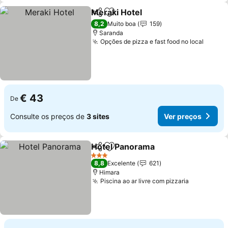
Meraki Hotel
Partilhar
Adicionar aos favoritos
Ver preços
8,2
Muito boa
159
Saranda
Opções de pizza e fast food no local
Ver p
€ 43
De
Consulte os preços de
3 sites
Ver preços
Hotel Panorama
Partilhar
Adicionar aos favoritos
Ver preço
3 Estrelas
8,8
Excelente
621
Himara
Piscina ao ar livre com pizzaria
Ver preço