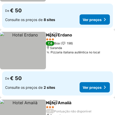
€ 50
De
Consulte os preços de
8 sites
Ver preços
Hotel Erdano
Partilhar
Adicionar aos favoritos
Ver preços
3 Estrelas
7,6
Boa
198
Saranda
Pizzaria italiana autêntica no local
Ver pre
€ 50
De
Consulte os preços de
2 sites
Ver preços
Hotel Amaiià
Partilhar
Adicionar aos favoritos
Ver preços
3 Estrelas
/
Pontuação não disponível