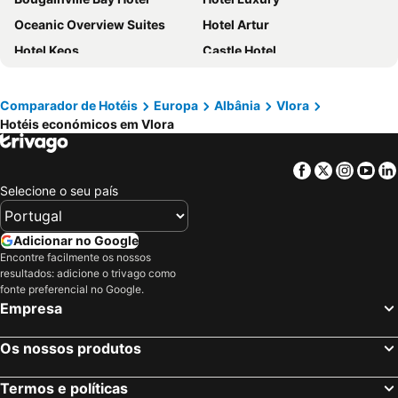
Oceanic Overview Suites
Hotel Artur
Hotel Keos
Castle Hotel
Hotel Saranda Butrinti, Affiliated by Meliá
Hotel Blue Sky
Hotel Panorama Sarande
San Angelo Luxury Resort & Spa - Adults Only
Comparador de Hotéis
Europa
Albânia
Vlora
Hotéis económicos em Vlora
Hotel Apollon
Aerial Hotel & Spa
Coral Hotel & Resort
Hotel Vila Kalcuni Sarande
Facebook
Twitter
Insta
Yo
ArtNest Luxury Hotel & Suites
Hotel Adriatik Ksamil
Selecione o seu país
Hotel New York
Kraal Hotel
Hotel Piccolino
Delight Hotel
Adicionar no Google
Sunset Shoreline Saranda - Sea View - Free Private Parking - Pool
Grand Hotel Aita
Encontre facilmente os nossos
resultados: adicione o trivago como
Hotel Chicago
DREAM HOTEL SARANDA
fonte preferencial no Google.
Empresa
Meraki Hotel
Joelle Premium Hotel
Hotel Miramare
Regina Palm Resort
Os nossos produtos
Regina City Hotel & SPA
Mucobega Hotel
Hotel Mano
Hotel Iliria
Termos e políticas