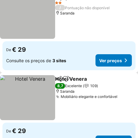
Partilhar
Adicionar aos favoritos
Ver preços
2 Estrelas
/
Pontuação não disponível
Saranda
€ 29
De
Consulte os preços de
3 sites
Ver preços
Hotel Venera
Partilhar
Adicionar aos favoritos
Ver preços
8,7
Excelente
109
Saranda
Mobiliário elegante e confortável
Ver preç
€ 29
De