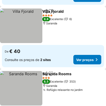
Villa Fjorald
Partilhar
Adicionar aos favoritos
Ver preços
4 Estrelas
9,6
Excelente
6
Saranda
€ 40
De
Consulte os preços de
2 sites
Ver preços
Saranda Rooms
Partilhar
Adicionar aos favoritos
Ver preços
3 Estrelas
8,5
Excelente
353
Saranda
Refúgio relaxante no jardim
Ver preços