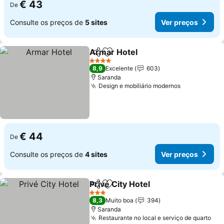
€ 43
De
Consulte os preços de
5 sites
Ver preços
Armar Hotel
Partilhar
Adicionar aos favoritos
Ver preços
4 Estrelas
8,9
Excelente
603
Saranda
Design e mobiliário modernos
Ver preços
€ 44
De
Consulte os preços de
4 sites
Ver preços
Privé City Hotel
Partilhar
Adicionar aos favoritos
Ver preços
3 Estrelas
8,3
Muito boa
394
Saranda
Restaurante no local e serviço de quarto
Ver