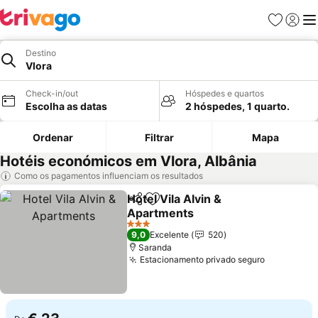
Favoritos
Iniciar
Me
Destino
Vlora
Check-in/out
Hóspedes e quartos
Escolha as datas
2 hóspedes, 1 quarto.
Ordenar
Filtrar
Mapa
Hotéis económicos em Vlora, Albânia
Como os pagamentos influenciam os resultados
Hotel Vila Alvin &
Partilhar
Adicionar aos favoritos
Apartments
Ver preços
3 Estrelas
9,0
Excelente
520
Saranda
Estacionamento privado seguro
Ver preço