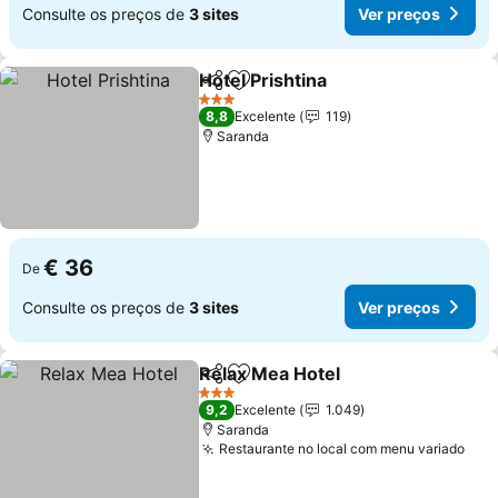
Consulte os preços de
3 sites
Ver preços
Hotel Prishtina
Partilhar
Adicionar aos favoritos
Ver preços
3 Estrelas
8,8
Excelente
119
Saranda
€ 36
De
Consulte os preços de
3 sites
Ver preços
Relax Mea Hotel
Partilhar
Adicionar aos favoritos
Ver preço
3 Estrelas
9,2
Excelente
1.049
Saranda
Restaurante no local com menu variado
Ver