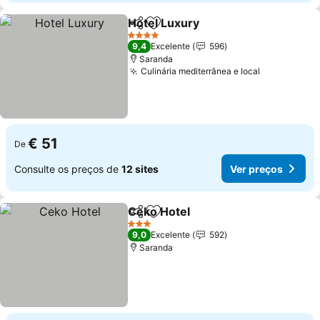
Hotel Luxury
Partilhar
Adicionar aos favoritos
Ver preços
4 Estrelas
9,4
Excelente
596
Saranda
Culinária mediterrânea e local
Ver preços
€ 51
De
Consulte os preços de
12 sites
Ver preços
Ceko Hotel
Partilhar
Adicionar aos favoritos
Ver preços
3 Estrelas
9,0
Excelente
592
Saranda