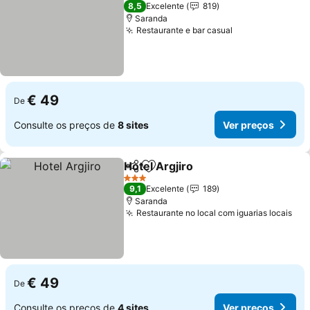
3 Estrelas
8,5
Excelente
819
Saranda
Restaurante e bar casual
Ver preços
€ 49
De
Consulte os preços de
8 sites
Ver preços
Hotel Argjiro
Partilhar
Adicionar aos favoritos
Ver preços
3 Estrelas
9,1
Excelente
189
Saranda
Restaurante no local com iguarias locais
Ver
€ 49
De
Consulte os preços de
4 sites
Ver preços