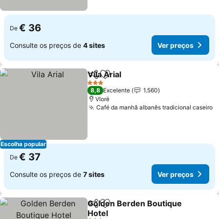
€ 36
De
Consulte os preços de
4 sites
Ver preços
Vila Arial
Partilhar
Adicionar aos favoritos
Ver preços
3 Estrelas
8,8
Excelente
1.560
Vlorë
Café da manhã albanês tradicional caseiro
V
Escolha popular
€ 37
De
Consulte os preços de
7 sites
Ver preços
Golden Berden Boutique
Partilhar
Adicionar aos favoritos
Hotel