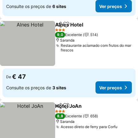
Consulte os preços de
6 sites
Ver preços
Alnes Hotel
Partilhar
Adicionar aos favoritos
Ver preços
3 Estrelas
9,0
Excelente
514
Saranda
Restaurante aclamado com frutos do mar
frescos
€ 47
De
Consulte os preços de
3 sites
Ver preços
Hotel JoAn
Partilhar
Adicionar aos favoritos
Ver preços
3 Estrelas
8,8
Excelente
658
Saranda
Acesso direto de ferry para Corfu
Ver preç