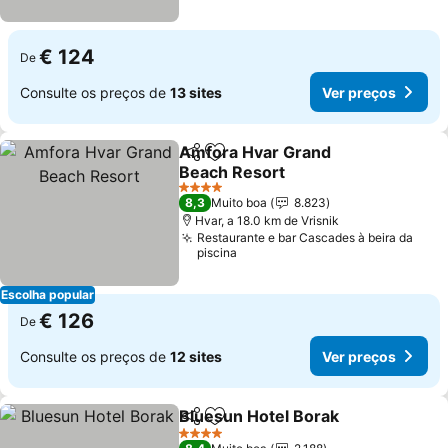
€ 124
De
Consulte os preços de
13 sites
Ver preços
Amfora Hvar Grand
Partilhar
Adicionar aos favoritos
Beach Resort
Ver preços
4 Estrelas
8,3
Muito boa
8.823
Hvar, a 18.0 km de Vrisnik
Restaurante e bar Cascades à beira da
piscina
Escolha popular
€ 126
De
Consulte os preços de
12 sites
Ver preços
Bluesun Hotel Borak
Partilhar
Adicionar aos favoritos
Ver p
4 Estrelas