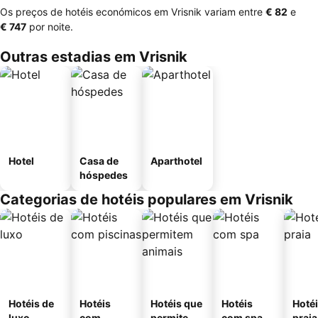
Os preços de hotéis económicos em Vrisnik variam entre
‎€ 82
e
‎€ 747
por noite.
Outras estadias em Vrisnik
Hotel
Casa de
Aparthotel
hóspedes
Categorias de hotéis populares em Vrisnik
Hotéis de
Hotéis
Hotéis que
Hotéis
Hotéi
luxo
com
permitem
com spa
praia