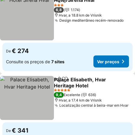
Hotel Sirena Hvar
Partilhar
Adicionar aos favoritos
Ver preç
3 Estrelas
6,8
1.174
Hvar, a 18.8 km de Vrisnik
Design mediterrâneo recém-renovado
Ver 
€ 274
De
Consulte os preços de
7 sites
Ver preços
Palace Elisabeth, Hvar
Partilhar
Adicionar aos favoritos
Heritage Hotel
Ver preços
5 Estrelas
9,4
Excelente
636
Hvar, a 17.4 km de Vrisnik
Localização central à beira-mar em Hvar
Ve
€ 341
De