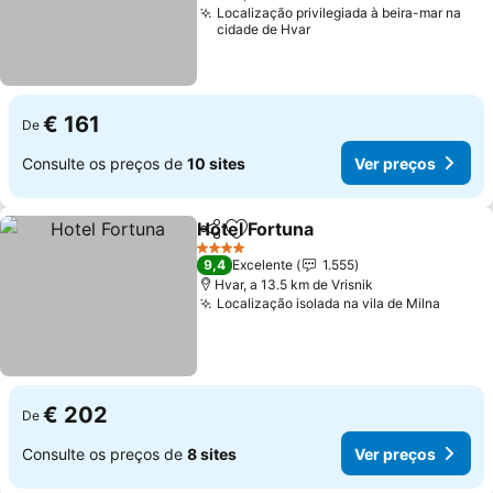
Localização privilegiada à beira-mar na
cidade de Hvar
€ 161
De
Consulte os preços de
10 sites
Ver preços
Hotel Fortuna
Partilhar
Adicionar aos favoritos
Ver preços
4 Estrelas
9,4
Excelente
1.555
Hvar, a 13.5 km de Vrisnik
Localização isolada na vila de Milna
Ver p
€ 202
De
Consulte os preços de
8 sites
Ver preços