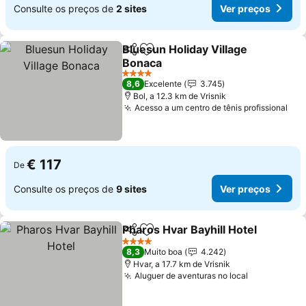
Consulte os preços de
2 sites
Ver preços
Bluesun Holiday Village
Partilhar
Adicionar aos favoritos
Bonaca
Ver preços
4 Estrelas
8,6
Excelente
3.745
Bol, a 12.3 km de Vrisnik
Acesso a um centro de tênis profissional
Ver
€ 117
De
Consulte os preços de
9 sites
Ver preços
Pharos Hvar Bayhill Hotel
Partilhar
Adicionar aos favoritos
V
4 Estrelas
8,3
Muito boa
4.242
Hvar, a 17.7 km de Vrisnik
Aluguer de aventuras no local
Ver preços