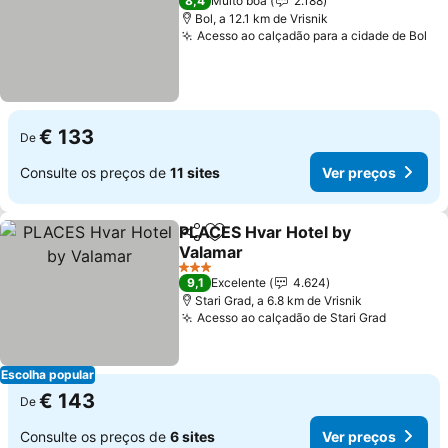
8,4
Muito boa
2.188
Bol, a 12.1 km de Vrisnik
Acesso ao calçadão para a cidade de Bol
Ve
€ 133
De
Consulte os preços de
11 sites
Ver preços
PLACES Hvar Hotel by
Partilhar
Adicionar aos favoritos
Valamar
Ver preços
3 Estrelas
9,1
Excelente
4.624
Stari Grad, a 6.8 km de Vrisnik
Acesso ao calçadão de Stari Grad
Ver pre
Escolha popular
€ 143
De
Consulte os preços de
6 sites
Ver preços