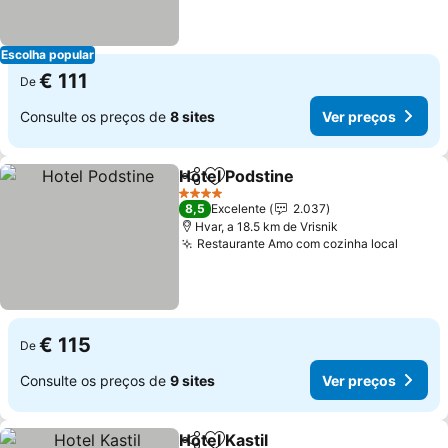
Escolha popular
€ 111
De
Consulte os preços de
8 sites
Ver preços
Hotel Podstine
Partilhar
Adicionar aos favoritos
Ver preços
4 Estrelas
8,5
Excelente
2.037
Hvar, a 18.5 km de Vrisnik
Restaurante Amo com cozinha local
Ver pr
€ 115
De
Consulte os preços de
9 sites
Ver preços
Hotel Kastil