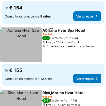
€ 154
De
Consulte os preços de
8 sites
Ver preços
Adriana Hvar Spa Hotel
Partilhar
Adicionar aos favoritos
Ver
4 Estrelas
9,0
Excelente
2.764
Hvar, a 17.5 km de Vrisnik
Experiência exclusiva no spa Sensorí
Ver p
€ 155
De
Consulte os preços de
12 sites
Ver preços
Riva Marina Hvar Hotel
Partilhar
Adicionar aos favoritos
Ver
4 Estrelas
9,2
Excelente
1.142
Hvar, a 17.3 km de Vrisnik