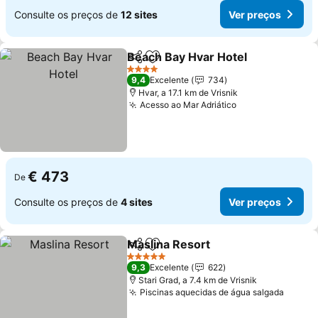
Consulte os preços de
12 sites
Ver preços
Beach Bay Hvar Hotel
Partilhar
Adicionar aos favoritos
Ver 
4 Estrelas
9,4
Excelente
734
Hvar, a 17.1 km de Vrisnik
Acesso ao Mar Adriático
Ver preços
€ 473
De
Consulte os preços de
4 sites
Ver preços
Maslina Resort
Partilhar
Adicionar aos favoritos
Ver preços
5 Estrelas
9,3
Excelente
622
Stari Grad, a 7.4 km de Vrisnik
Piscinas aquecidas de água salgada
Ver p