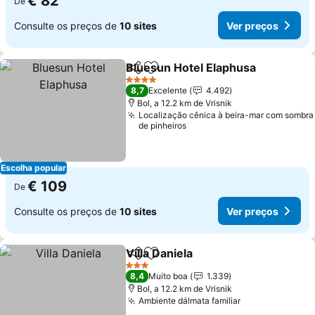
€ 82
De
Consulte os preços de
10 sites
Ver preços
Bluesun Hotel Elaphusa
Partilhar
Adicionar aos favoritos
Ve
4 Estrelas
8,7
Excelente
4.492
Bol, a 12.2 km de Vrisnik
Localização cênica à beira-mar com sombra
de pinheiros
Escolha popular
€ 109
De
Consulte os preços de
10 sites
Ver preços
Villa Daniela
Partilhar
Adicionar aos favoritos
Ver preços
3 Estrelas
8,4
Muito boa
1.339
Bol, a 12.2 km de Vrisnik
Ambiente dálmata familiar
Ver preços