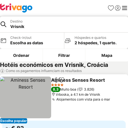
Favoritos
Iniciar
Me
Destino
Vrisnik
Check-in/out
Hóspedes e quartos
Escolha as datas
2 hóspedes, 1 quarto.
Ordenar
Filtrar
Mapa
Hotéis económicos em Vrisnik, Croácia
Como os pagamentos influenciam os resultados
Aminess Senses Resort
Partilhar
Adicionar aos favoritos
Ve
4 Estrelas
8,3
Muito boa
3.826
Vrboska, a 4.1 km de Vrisnik
Alojamentos com vista para o mar
Ver pre
Escolha popular