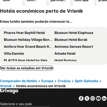
piscinas
animais
Hotéis económicos perto de Vrisnik
Estes hotéis também poderão interessá-lo...
Pharos Hvar Bayhill Hotel
Bluesun Hotel Elaphusa
Bluesun Holiday Village Bonaca
Bluesun Hotel Borak
Amfora Hvar Grand Beach Resort
Aminess Senses Resort
Villa Daniela
Arkada Hotel
PLACES Hvar Hotel by Valamar
Hotel Fortuna
Bretanide Sport & Wellness Resort
Hotel Podstine
Ver todas as estadias em Vrisnik
Hotel Kastil
Dela
Comparador de Hotéis
Europa
Croácia
Split-Dalmatia
Maslina Resort
Hotel Ivan
Vrisnik
Hotéis económicos em Vrisnik
Amfora Hvar
Boutique Hotel Bol
Apartments 1000 Flowers
B&B Heritage Villa Apolon
Facebook
Twitter
Insta
Yo
Apartmani Ivanovic
Kampanel 10
Selecione o seu país