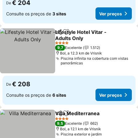
€ 204
De
Consulte os preços de
3 sites
Ver preços
Lifestyle Hotel Vitar -
Partilhar
Adicionar aos favoritos
Adults Only
Ver preços
4 Estrelas
9,7
Excelente
1.512
Bol, a 12.3 km de Vrisnik
Piscina infinita na cobertura com vistas
panorâmicas
€ 208
De
Consulte os preços de
6 sites
Ver preços
Villa Mediterranea
Partilhar
Adicionar aos favoritos
Ver pre
4 Estrelas
9,5
Excelente
662
Bol, a 12.1 km de Vrisnik
Piscina exterior e jardim
Ver preços