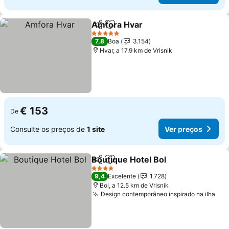
Amfora Hvar
Partilhar
Adicionar aos favoritos
Ver preços
5 Estrelas
7,8
Boa
3.154
Hvar, a 17.9 km de Vrisnik
€ 153
De
Consulte os preços de
1 site
Ver preços
Boutique Hotel Bol
Partilhar
Adicionar aos favoritos
Ver pre
4 Estrelas
9,4
Excelente
1.728
Bol, a 12.5 km de Vrisnik
Design contemporâneo inspirado na ilha
Ver