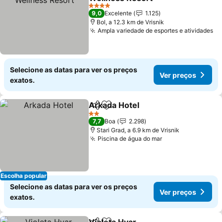
Ver preços
4 Estrelas
9,0
Excelente
1.125
Bol, a 12.3 km de Vrisnik
Ampla variedade de esportes e atividades
Ve
Selecione as datas para ver os preços
Ver preços
exatos.
Arkada Hotel
Partilhar
Adicionar aos favoritos
Ver preços
2 Estrelas
7,7
Boa
2.298
Stari Grad, a 6.9 km de Vrisnik
Piscina de água do mar
Ver preços
Escolha popular
Selecione as datas para ver os preços
Ver preços
exatos.