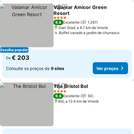
Valamar Amicor Green
Partilhar
Adicionar aos favoritos
Resort
Ver preços
4 Estrelas
9,6
Excelente
1.397
Stari Grad, a 6.7 km de Vrisnik
Buffet variado e jardim de churrasco
Ver pr
Escolha popular
€ 203
De
Consulte os preços de
9 sites
Ver preços
The Bristol Bol
Partilhar
Adicionar aos favoritos
Ver preços
4 Estrelas
9,4
Excelente
50
Bol, a 12.4 km de Vrisnik