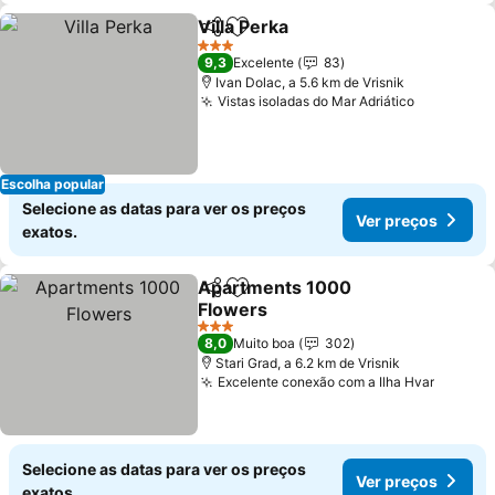
Villa Perka
Partilhar
Adicionar aos favoritos
Ver preços
3 Estrelas
9,3
Excelente
83
Ivan Dolac, a 5.6 km de Vrisnik
Vistas isoladas do Mar Adriático
Ver preço
Escolha popular
Selecione as datas para ver os preços
Ver preços
exatos.
Apartments 1000
Partilhar
Adicionar aos favoritos
Flowers
Ver preços
3 Estrelas
8,0
Muito boa
302
Stari Grad, a 6.2 km de Vrisnik
Excelente conexão com a Ilha Hvar
Ver pr
Selecione as datas para ver os preços
Ver preços
exatos.