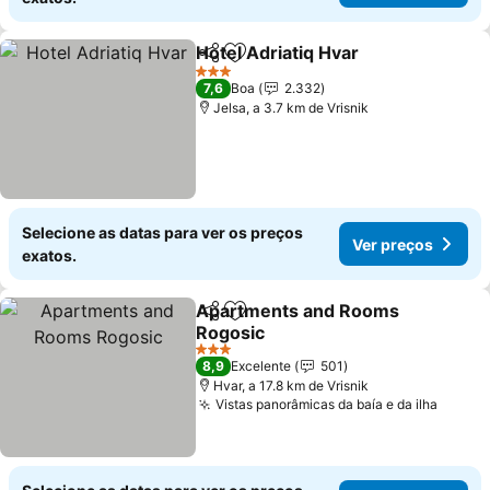
Hotel Аdriatiq Hvar
Partilhar
Adicionar aos favoritos
Ver pr
3 Estrelas
7,6
Boa
2.332
Jelsa, a 3.7 km de Vrisnik
Selecione as datas para ver os preços
Ver preços
exatos.
Apartments and Rooms
Partilhar
Adicionar aos favoritos
Rogosic
Ver preços
3 Estrelas
8,9
Excelente
501
Hvar, a 17.8 km de Vrisnik
Vistas panorâmicas da baía e da ilha
Ver p