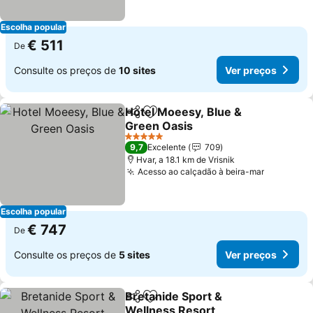
Escolha popular
€ 511
De
Consulte os preços de
10 sites
Ver preços
Hotel Moeesy, Blue &
Partilhar
Adicionar aos favoritos
Green Oasis
Ver preços
5 Estrelas
9,7
Excelente
709
Hvar, a 18.1 km de Vrisnik
Acesso ao calçadão à beira-mar
Ver preç
Escolha popular
€ 747
De
Consulte os preços de
5 sites
Ver preços
Bretanide Sport &
Partilhar
Adicionar aos favoritos
Wellness Resort