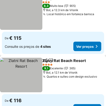
Partilhar
Adicionar aos favoritos
Ver preços
3 Estrelas
8,3
Muito boa
905
Bol, a 12.3 km de Vrisnik
Local histórico em fortaleza barroca
Ver pr
€ 115
De
Consulte os preços de
4 sites
Ver preços
Zlatni Rat Beach Resort
Partilhar
Adicionar aos favoritos
Ve
4 Estrelas
9,1
Excelente
365
Bol, a 12.1 km de Vrisnik
Quartos e suítes com design exclusivo
Ver 
€ 116
De