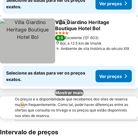
Selecione as datas para ver os preços
Ver preços
exatos.
Villa Giardino Heritage
Partilhar
Adicionar aos favoritos
Boutique Hotel Bol
Ver preços
4 Estrelas
9,5
Excelente
603
Bol, a 12.5 km de Vrisnik
Ambiente de vila histórica do século XIX
Ver
Selecione as datas para ver os preços
Ver preços
exatos.
Mostrar mais
Os preços e a disponibilidade que recebemos dos sites de reserva
mudam frequentemente. Como tal, pode haver diferenças entre as
ofertas que consulta no trivago e os preços que estão disponíveis
nos sites de reserva.
Intervalo de preços