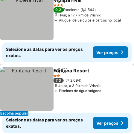
Violeta Hvar
Partilhar
Adicionar aos favoritos
Ver preços
3 Estrelas
9,2
Excelente
544
Hvar, a 17.7 km de Vrisnik
Aluguel de veículos e barcos no local
Ver p
Selecione as datas para ver os preços
Ver preços
exatos.
Fontana Resort
Partilhar
Adicionar aos favoritos
Ver preços
2 Estrelas
7,3
2.094
Jelsa, a 3.9 km de Vrisnik
Piscinas de água salgada
Ver preços
Escolha popular
Selecione as datas para ver os preços
Ver preços
exatos.