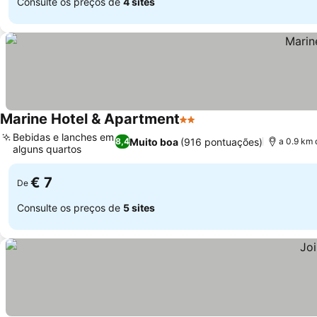
Consulte os preços de
4 sites
Marine Hotel & Apartment
2 Estrelas
Bebidas e lanches em
Muito boa
(916 pontuações)
8,4
a 0.9 km 
alguns quartos
€ 7
De
Consulte os preços de
5 sites