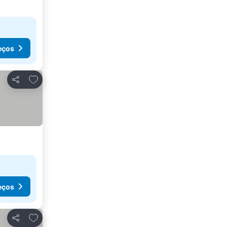
eços
Adicionar aos favoritos
Partilhar
eços
Adicionar aos favoritos
Partilhar