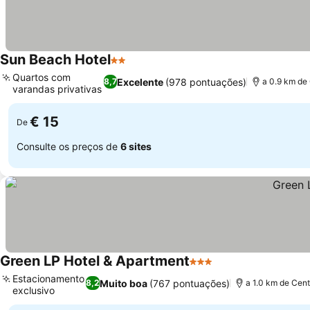
Sun Beach Hotel
2 Estrelas
Quartos com
Excelente
(978 pontuações)
8,7
a 0.9 km de
varandas privativas
€ 15
De
Consulte os preços de
6 sites
Green LP Hotel & Apartment
3 Estrelas
Estacionamento
Muito boa
(767 pontuações)
8,2
a 1.0 km de Cent
exclusivo