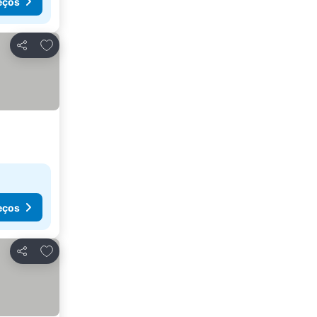
eços
Adicionar aos favoritos
Partilhar
eços
Adicionar aos favoritos
Partilhar