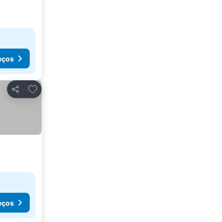
eços
Adicionar aos favoritos
Partilhar
eços