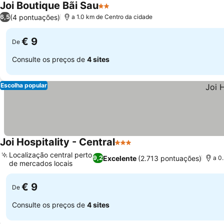
Joi Boutique Bãi Sau
2 Estrelas
(4 pontuações)
6,5
a 1.0 km de Centro da cidade
€ 9
De
Consulte os preços de
4 sites
Escolha popular
Joi Hospitality - Central
3 Estrelas
Localização central perto
Excelente
(2.713 pontuações)
9,2
a 0
de mercados locais
€ 9
De
Consulte os preços de
4 sites