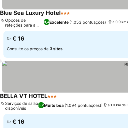
Blue Sea Luxury Hotel
3 Estrelas
Opções de
Excelente
(1.053 pontuações)
9,4
a 0.9 km 
refeições para a
família
€ 16
De
Consulte os preços de
3 sites
BELLA VT HOTEL
3 Estrelas
Serviços de salão
Muito boa
(1.094 pontuações)
8,2
a 1.0 km de 
disponíveis
€ 16
De