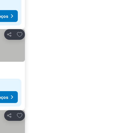
eços
Adicionar aos favoritos
Partilhar
eços
Adicionar aos favoritos
Partilhar