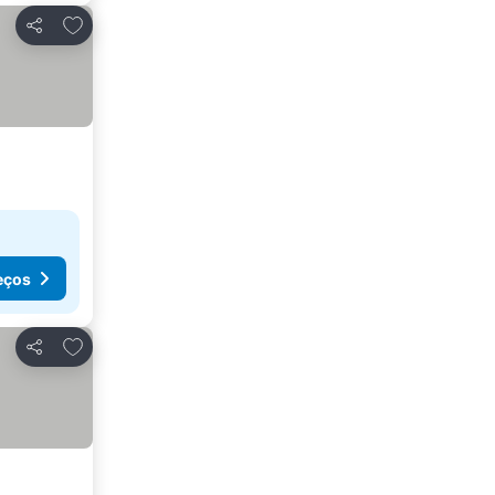
Adicionar aos favoritos
Partilhar
eços
Adicionar aos favoritos
Partilhar