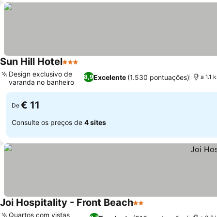
Sun Hill Hotel
3 Estrelas
Design exclusivo de
Excelente
(1.530 pontuações)
8,9
a 1.1
varanda no banheiro
€ 11
De
Consulte os preços de
4 sites
Joi Hospitality - Front Beach
2 Estrelas
Quartos com vistas