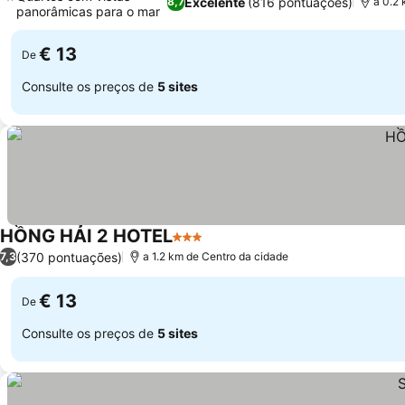
Excelente
(816 pontuações)
8,7
a 0.2 
panorâmicas para o mar
€ 13
De
Consulte os preços de
5 sites
HỒNG HẢI 2 HOTEL
3 Estrelas
(370 pontuações)
7,3
a 1.2 km de Centro da cidade
€ 13
De
Consulte os preços de
5 sites