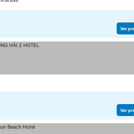
km da praia
Ver pr
Ver pr