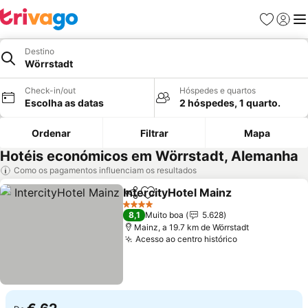
Favoritos
Iniciar
Me
Destino
Wörrstadt
Check-in/out
Hóspedes e quartos
Escolha as datas
2 hóspedes, 1 quarto.
Ordenar
Filtrar
Mapa
Hotéis económicos em Wörrstadt, Alemanha
Como os pagamentos influenciam os resultados
IntercityHotel Mainz
Partilhar
Adicionar aos favoritos
Ver p
4 Estrelas
8,1
Muito boa
5.628
Mainz, a 19.7 km de Wörrstadt
Acesso ao centro histórico
Ver preços