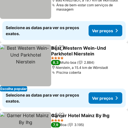
Bad Kreuznach, a 19.7 km de Wörrstadt
Área de bem-estar com serviços de
massagem
Selecione as datas para ver os preços
Ver preços
exatos.
Best Western Wein-Und
Partilhar
Adicionar aos favoritos
Parkhotel Nierstein
Ver preços
4 Estrelas
8,3
Muito boa
2.884
Nierstein, a 15.4 km de Wörrstadt
Piscina coberta
Ver preços
Escolha popular
Selecione as datas para ver os preços
Ver preços
exatos.
Garner Hotel Mainz By Ihg
Partilhar
Adicionar aos favoritos
4 Estrelas
7,9
Boa
3.195