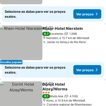
Selecione as datas para ver os preços
Ver preços
exatos.
Rhein-Hotel Nierstein
Partilhar
Adicionar aos favoritos
Ver 
8,7
Excelente
1.299
Nierstein, a 15.7 km de Wörrstadt
Jantar no terraço do Rio Reno
Ver preços
Escolha popular
Selecione as datas para ver os preços
Ver preços
exatos.
Dorint Hotel
Partilhar
Adicionar aos favoritos
Alzey/Worms
Ver preços
3 Estrelas
8,1
Muito boa
4.106
Alzey, a 10.9 km de Wörrstadt
Culinária regional de Rheinhessen
Ver pre