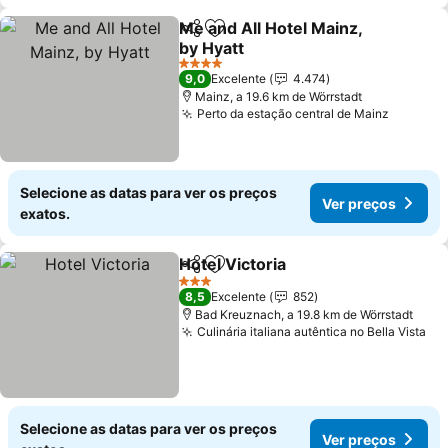
Me and All Hotel Mainz,
Partilhar
Adicionar aos favoritos
by Hyatt
Ver preços
4 Estrelas
9,0
Excelente
4.474
Mainz, a 19.6 km de Wörrstadt
Perto da estação central de Mainz
Ver pre
Selecione as datas para ver os preços
Ver preços
exatos.
Hotel Victoria
Partilhar
Adicionar aos favoritos
Ver preços
3 Estrelas
8,5
Excelente
852
Bad Kreuznach, a 19.8 km de Wörrstadt
Culinária italiana autêntica no Bella Vista
Ve
Selecione as datas para ver os preços
Ver preços