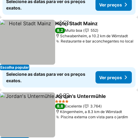
Selecione as datas para ver os preços
Ver preços
exatos.
Hotel Stadt Mainz
Partilhar
Adicionar aos favoritos
Ver preç
8,2
Muito boa
552
Schwabenheim, a 10.2 km de Wörrstadt
Restaurante e bar aconchegantes no local
V
Escolha popular
Selecione as datas para ver os preços
Ver preços
exatos.
Jordan's Untermühle
Partilhar
Adicionar aos favoritos
Ver 
4 Estrelas
8,8
Excelente
3.764
Köngernheim, a 8.3 km de Wörrstadt
Piscina externa com vista para o jardim
Ver 