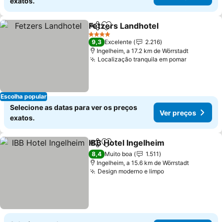
exatos.
Fetzers Landhotel
Partilhar
Adicionar aos favoritos
Ver pre
4 Estrelas
9,3
Excelente
2.216
Ingelheim, a 17.2 km de Wörrstadt
Localização tranquila em pomar
Ver preç
Escolha popular
Selecione as datas para ver os preços
Ver preços
exatos.
IBB Hotel Ingelheim
Partilhar
Adicionar aos favoritos
Ver pr
8,4
Muito boa
1.511
Ingelheim, a 15.6 km de Wörrstadt
Design moderno e limpo
Ver preços