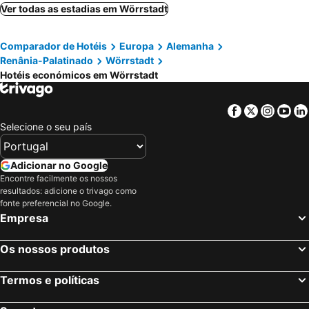
B&B HOTEL Mainz-Süd
Minjo Hotel
Ver todas as estadias em Wörrstadt
Parkhotel Kurhaus
Rheinhessen Inn GmbH
Comparador de Hotéis
Europa
Alemanha
Das Crass
Cb Hotel Becker
Renânia-Palatinado
Wörrstadt
Hotel Rebe
Sunny´s Hotel & Residence
Hotéis económicos em Wörrstadt
Gästehaus Dautermann
Best Western Wein-Und Parkhotel Nierstein
Garner Hotel Mainz By Ihg
Atrium Hotel Mainz
Facebook
Twitter
Insta
Yo
Selecione o seu país
Wens Hotel
Hotel Stiftswingert
Hotel Am Römerwall
Waldhotel
Adicionar no Google
Trollmühle
Sympathie Hotel Fürstenhof
Encontre facilmente os nossos
Best Western Hotel Mainz
resultados: adicione o trivago como
fonte preferencial no Google.
Empresa
Os nossos produtos
Termos e políticas