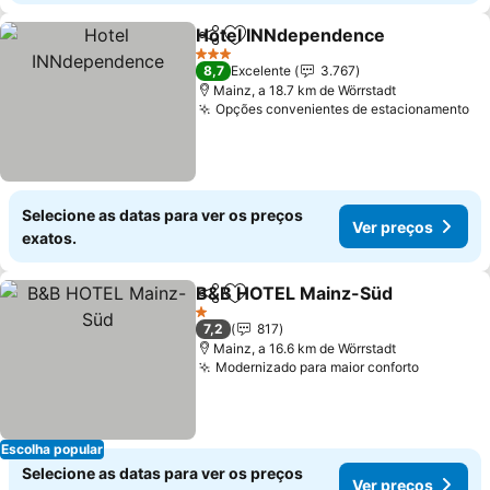
Hotel INNdependence
Partilhar
Adicionar aos favoritos
Ver 
3 Estrelas
8,7
Excelente
3.767
Mainz, a 18.7 km de Wörrstadt
Opções convenientes de estacionamento
Ve
Selecione as datas para ver os preços
Ver preços
exatos.
B&B HOTEL Mainz-Süd
Partilhar
Adicionar aos favoritos
Ver
1 Estrelas
7,2
817
Mainz, a 16.6 km de Wörrstadt
Modernizado para maior conforto
Ver preç
Escolha popular
Selecione as datas para ver os preços
Ver preços