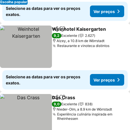
Escolha popular
Selecione as datas para ver os preços
Ver preços
exatos.
Weinhotel Kaisergarten
Partilhar
Adicionar aos favoritos
Ve
9,2
Excelente
2.627
Alzey, a 10.8 km de Wörrstadt
Restaurante e vinoteca distintos
Ver preç
Selecione as datas para ver os preços
Ver preços
exatos.
Das Crass
Partilhar
Adicionar aos favoritos
Ver preços
9,0
Excelente
838
Nieder-Olm, a 8.9 km de Wörrstadt
Experiência culinária inspirada em
Rheinhessen