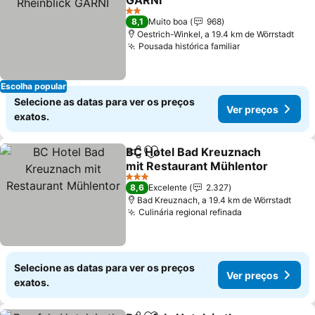
GARNI
Ver preços
2 Estrelas
8,1
Muito boa
968
Oestrich-Winkel, a 19.4 km de Wörrstadt
Pousada histórica familiar
Ver preços
Escolha popular
Selecione as datas para ver os preços
Ver preços
exatos.
BC Hotel Bad Kreuznach
Partilhar
Adicionar aos favoritos
mit Restaurant Mühlentor
Ver preços
3 Estrelas
8,6
Excelente
2.327
Bad Kreuznach, a 19.4 km de Wörrstadt
Culinária regional refinada
Ver preços
Selecione as datas para ver os preços
Ver preços
exatos.