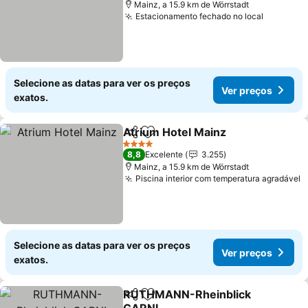
Mainz, a 15.9 km de Wörrstadt
Estacionamento fechado no local
Ver preç
Selecione as datas para ver os preços
Ver preços
exatos.
Atrium Hotel Mainz
Partilhar
Adicionar aos favoritos
Ver pr
4 Estrelas
8,8
Excelente
3.255
Mainz, a 15.9 km de Wörrstadt
Piscina interior com temperatura agradável
V
Selecione as datas para ver os preços
Ver preços
exatos.
RUTHMANN-Rheinblick
Partilhar
Adicionar aos favoritos