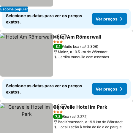
Escolha popular
Selecione as datas para ver os preços
Ver preços
exatos.
Hotel Am Römerwall
Partilhar
Adicionar aos favoritos
Ver p
3 Estrelas
8,1
Muito boa
2.306
Mainz, a 19.5 km de Wörrstadt
Jardim tranquilo com assentos
Ver preço
Selecione as datas para ver os preços
Ver preços
exatos.
Caravelle Hotel im Park
Partilhar
Adicionar aos favoritos
Ve
3 Estrelas
7,8
Boa
2.272
Bad Kreuznach, a 19.9 km de Wörrstadt
Localização à beira do rio e do parque
Ver 