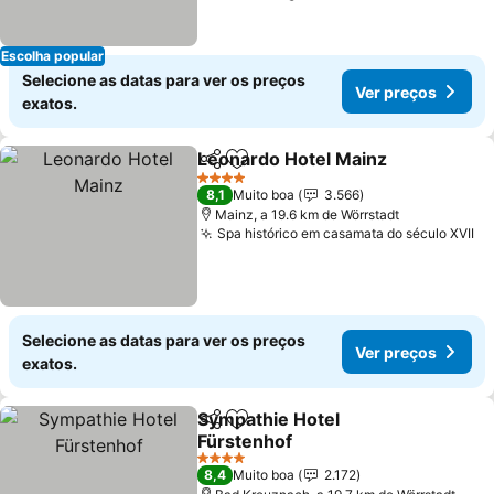
Escolha popular
Selecione as datas para ver os preços
Ver preços
exatos.
Leonardo Hotel Mainz
Partilhar
Adicionar aos favoritos
Ver 
4 Estrelas
8,1
Muito boa
3.566
Mainz, a 19.6 km de Wörrstadt
Spa histórico em casamata do século XVII
Ve
Selecione as datas para ver os preços
Ver preços
exatos.
Sympathie Hotel
Partilhar
Adicionar aos favoritos
Fürstenhof
Ver preços
4 Estrelas
8,4
Muito boa
2.172