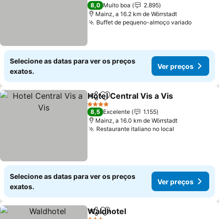
Ver preços
2 Estrelas
8,0
Muito boa
2.895
Mainz, a 16.2 km de Wörrstadt
Buffet de pequeno-almoço variado
Ver pr
Selecione as datas para ver os preços
Ver preços
exatos.
Hotel Central Vis a Vis
Partilhar
Adicionar aos favoritos
Ver
4 Estrelas
8,5
Excelente
1.155
Mainz, a 16.0 km de Wörrstadt
Restaurante italiano no local
Ver preços
Selecione as datas para ver os preços
Ver preços
exatos.
Waldhotel
Partilhar
Adicionar aos favoritos
Ver preços