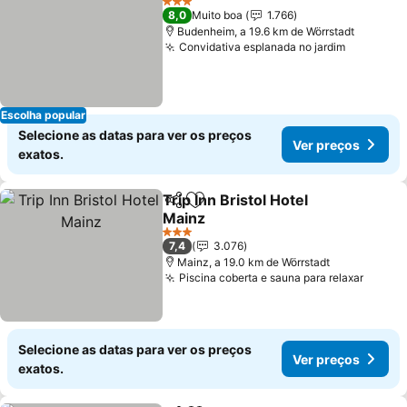
3 Estrelas
8,0
Muito boa
1.766
Budenheim, a 19.6 km de Wörrstadt
Convidativa esplanada no jardim
Ver preç
Escolha popular
Selecione as datas para ver os preços
Ver preços
exatos.
Trip Inn Bristol Hotel
Partilhar
Adicionar aos favoritos
Mainz
Ver preços
3 Estrelas
7,4
3.076
Mainz, a 19.0 km de Wörrstadt
Piscina coberta e sauna para relaxar
Ver p
Selecione as datas para ver os preços
Ver preços
exatos.