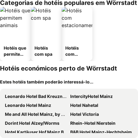
Categorias de hotéis populares em Wörrstadt
Hotéis que
Hotéis
Hotéis
permitem
com spa
com
animais
estaciona
mento
Hotéis económicos perto de Wörrstadt
Estes hotéis também poderão interessá-lo...
Leonardo Hotel Bad Kreuznach
IntercityHotel Mainz
Leonardo Hotel Mainz
Hotel Nahetal
Me and All Hotel Mainz, by Hyatt
Hotel Victoria
Dorint Hotel Alzey/Worms
Rhein-Hotel Nierstein
Hotel Kartäuser Hof Mainz Bodenheim
B&B Hotel Mainz-Hechtsheim