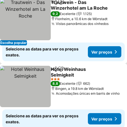
Trautwein - Das
Partilhar
Adicionar aos favoritos
Winzerhotel am La Roche
Ver preços
9,2
Excelente
1.125
Flonheim, a 10.6 km de Wörrstadt
Vistas panorâmicas dos vinhedos
Ver preç
Escolha popular
Selecione as datas para ver os preços
Ver preços
exatos.
Hotel Weinhaus
Partilhar
Adicionar aos favoritos
Selmigkeit
Ver preços
3 Estrelas
8,8
Excelente
662
Bingen, a 19.8 km de Wörrstadt
Acomodações únicas em barris de vinho
Ver
Selecione as datas para ver os preços
Ver preços
exatos.