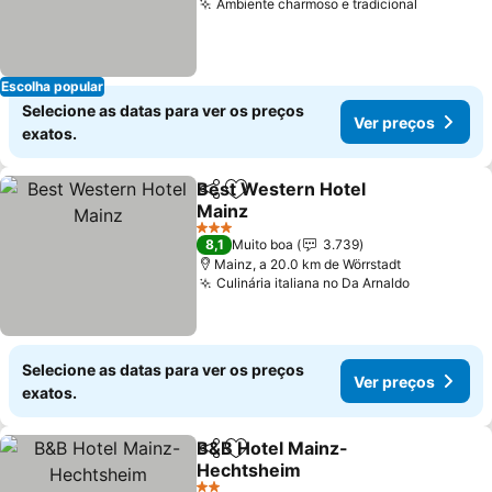
Ambiente charmoso e tradicional
Ver preç
Escolha popular
Selecione as datas para ver os preços
Ver preços
exatos.
Best Western Hotel
Partilhar
Adicionar aos favoritos
Mainz
Ver preços
3 Estrelas
8,1
Muito boa
3.739
Mainz, a 20.0 km de Wörrstadt
Culinária italiana no Da Arnaldo
Ver preço
Selecione as datas para ver os preços
Ver preços
exatos.
B&B Hotel Mainz-
Partilhar
Adicionar aos favoritos
Hechtsheim