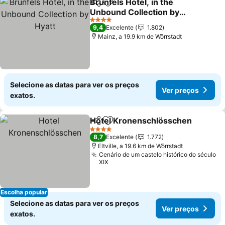
Brunfels Hotel, in the
Partilhar
Adicionar aos favoritos
Unbound Collection by
Hyatt
Ver preços
4 Estrelas
9,4
Excelente
1.802
Mainz, a 19.9 km de Wörrstadt
Selecione as datas para ver os preços
Ver preços
exatos.
Hotel Kronenschlösschen
Partilhar
Adicionar aos favoritos
4 Estrelas
8,7
Excelente
1.772
Eltville, a 19.6 km de Wörrstadt
Cenário de um castelo histórico do século
XIX
Escolha popular
Selecione as datas para ver os preços
Ver preços
exatos.