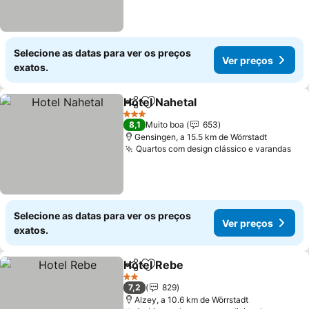
Selecione as datas para ver os preços
Ver preços
exatos.
Hotel Nahetal
Partilhar
Adicionar aos favoritos
Ver preços
3 Estrelas
8,1
Muito boa
653
Gensingen, a 15.5 km de Wörrstadt
Quartos com design clássico e varandas
Ver
Selecione as datas para ver os preços
Ver preços
exatos.
Hotel Rebe
Partilhar
Adicionar aos favoritos
Ver preços
2 Estrelas
7,2
829
Alzey, a 10.6 km de Wörrstadt