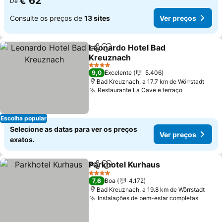
€ 62
De
Consulte os preços de
13 sites
Ver preços
Leonardo Hotel Bad
Partilhar
Adicionar aos favoritos
Kreuznach
Ver preços
4 Estrelas
9,0
Excelente
5.406
Bad Kreuznach, a 17.7 km de Wörrstadt
Restaurante La Cave e terraço
Ver preço
Escolha popular
Selecione as datas para ver os preços
Ver preços
exatos.
Parkhotel Kurhaus
Partilhar
Adicionar aos favoritos
Ver pre
4 Estrelas
7,6
Boa
4.172
Bad Kreuznach, a 19.8 km de Wörrstadt
Instalações de bem-estar completas
Ver p