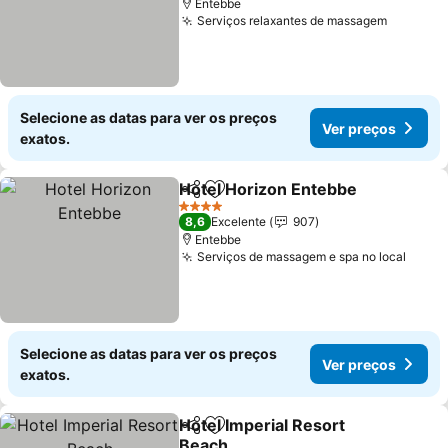
Entebbe
Serviços relaxantes de massagem
Ver pre
Selecione as datas para ver os preços
Ver preços
exatos.
Hotel Horizon Entebbe
Partilhar
Adicionar aos favoritos
Ver
4 Estrelas
8,6
Excelente
907
Entebbe
Serviços de massagem e spa no local
Ver p
Selecione as datas para ver os preços
Ver preços
exatos.
Hotel Imperial Resort
Partilhar
Adicionar aos favoritos
Beach