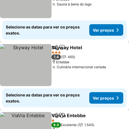
Sauna à beira do lago
Ver preços
Selecione as datas para ver os preços
Ver preços
exatos.
Skyway Hotel
Partilhar
Adicionar aos favoritos
Ver preços
3 Estrelas
7,4
465
Entebbe
Culinária internacional variada
Ver preço
Selecione as datas para ver os preços
Ver preços
exatos.
ViaVia Entebbe
Partilhar
Adicionar aos favoritos
Ver preços
1 Estrelas
9,0
Excelente
1.545