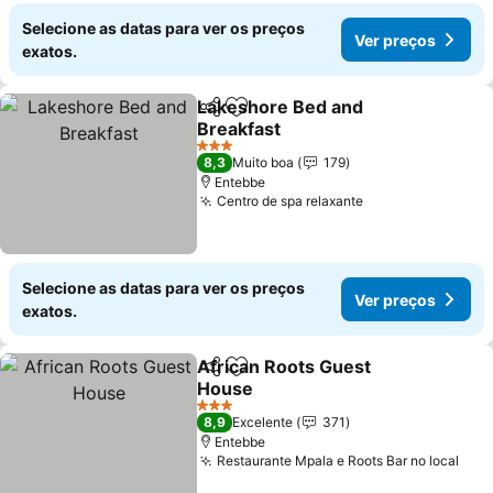
Selecione as datas para ver os preços
Ver preços
exatos.
Lakeshore Bed and
Partilhar
Adicionar aos favoritos
Breakfast
Ver preços
3 Estrelas
8,3
Muito boa
179
Entebbe
Centro de spa relaxante
Ver preços
Selecione as datas para ver os preços
Ver preços
exatos.
African Roots Guest
Partilhar
Adicionar aos favoritos
House
Ver preços
3 Estrelas
8,9
Excelente
371
Entebbe
Restaurante Mpala e Roots Bar no local
Ver