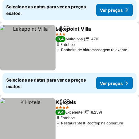
Selecione as datas para ver os preços
Ver preços
exatos.
Lakepoint Villa
Partilhar
Adicionar aos favoritos
Ver preços
3 Estrelas
8,4
Muito boa
470
Entebbe
Banheira de hidromassagem relaxante
Ver 
Selecione as datas para ver os preços
Ver preços
exatos.
K Hotels
Partilhar
Adicionar aos favoritos
Ver preços
4 Estrelas
9,4
Excelente
8.239
Entebbe
Restaurante K Rooftop na cobertura
Ver pr