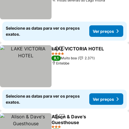
Vistas serenas do Lago Vitória
Ver preços
Selecione as datas para ver os preços
Ver preços
exatos.
LAKE VICTORIA HOTEL
Partilhar
Adicionar aos favoritos
Ve
4 Estrelas
8,1
Muito boa
2.371
Entebbe
Selecione as datas para ver os preços
Ver preços
exatos.
Alison & Dave's
Partilhar
Adicionar aos favoritos
Guesthouse
Ver preços
3 Estrelas