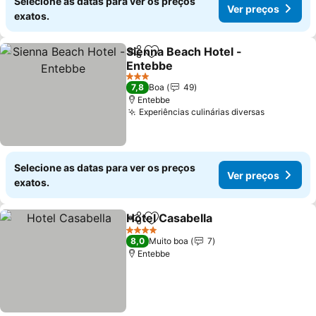
Selecione as datas para ver os preços
Ver preços
exatos.
Sienna Beach Hotel -
Partilhar
Adicionar aos favoritos
Entebbe
Ver preços
3 Estrelas
7,8
Boa
49
Entebbe
Experiências culinárias diversas
Ver preço
Selecione as datas para ver os preços
Ver preços
exatos.
Hotel Casabella
Partilhar
Adicionar aos favoritos
Ver preços
4 Estrelas
8,0
Muito boa
7
Entebbe