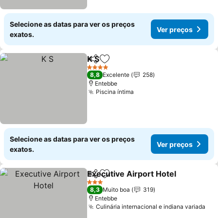
Selecione as datas para ver os preços
Ver preços
exatos.
K S
Partilhar
Adicionar aos favoritos
Ver preços
4 Estrelas
8,8
Excelente
258
Entebbe
Piscina íntima
Ver preços
Selecione as datas para ver os preços
Ver preços
exatos.
Executive Airport Hotel
Partilhar
Adicionar aos favoritos
Ve
3 Estrelas
8,3
Muito boa
319
Entebbe
Culinária internacional e indiana variada
Ver