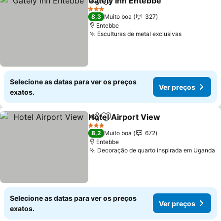
Gately Inn Entebbe
Partilhar
Adicionar aos favoritos
Ver pre
3 Estrelas
8,3
Muito boa
327
Entebbe
Esculturas de metal exclusivas
Ver preço
Selecione as datas para ver os preços
Ver preços
exatos.
Hotel Airport View
Partilhar
Adicionar aos favoritos
Ver pre
3 Estrelas
8,2
Muito boa
672
Entebbe
Decoração de quarto inspirada em Uganda
V
Selecione as datas para ver os preços
Ver preços
exatos.