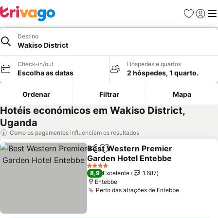
Favoritos
Iniciar
Me
Destino
Wakiso District
Check-in/out
Hóspedes e quartos
Escolha as datas
2 hóspedes, 1 quarto.
Ordenar
Filtrar
Mapa
Hotéis económicos em Wakiso District,
Uganda
Como os pagamentos influenciam os resultados
Best Western Premier
Partilhar
Adicionar aos favoritos
Garden Hotel Entebbe
Ver preços
4 Estrelas
8,9
Excelente
1.687
Entebbe
Perto das atrações de Entebbe
Ver preço