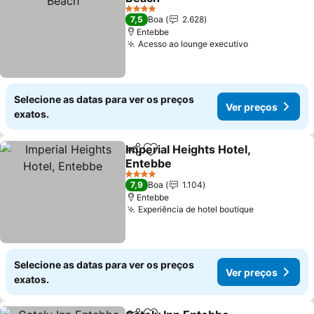
Ver preços
4 Estrelas
7,5
Boa
2.628
Entebbe
Acesso ao lounge executivo
Ver preços
Selecione as datas para ver os preços
Ver preços
exatos.
Imperial Heights Hotel,
Partilhar
Adicionar aos favoritos
Entebbe
Ver preços
4 Estrelas
7,9
Boa
1.104
Entebbe
Experiência de hotel boutique
Ver preços
Selecione as datas para ver os preços
Ver preços
exatos.