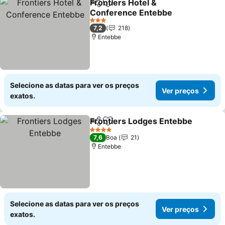
Frontiers Hotel &
Partilhar
Adicionar aos favoritos
Conference Entebbe
Ver preços
3 Estrelas
7,2
218
Entebbe
Selecione as datas para ver os preços
Ver preços
exatos.
Frontiers Lodges Entebbe
Partilhar
Adicionar aos favoritos
4 Estrelas
7,6
Boa
21
Entebbe
Selecione as datas para ver os preços
Ver preços
exatos.