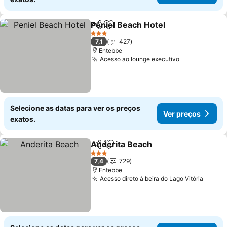
Peniel Beach Hotel
Partilhar
Adicionar aos favoritos
Ver pre
3 Estrelas
7,1
427
Entebbe
Acesso ao lounge executivo
Ver preços
Selecione as datas para ver os preços
Ver preços
exatos.
Anderita Beach
Partilhar
Adicionar aos favoritos
Ver preços
3 Estrelas
7,4
729
Entebbe
Acesso direto à beira do Lago Vitória
Ver p