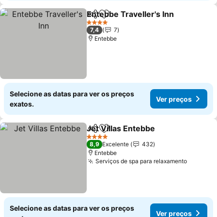
Entebbe Traveller's Inn
Partilhar
Adicionar aos favoritos
Ver
4 Estrelas
7,4
7
Entebbe
Selecione as datas para ver os preços
Ver preços
exatos.
Jet Villas Entebbe
Partilhar
Adicionar aos favoritos
Ver pre
4 Estrelas
8,9
Excelente
432
Entebbe
Serviços de spa para relaxamento
Ver pre
Selecione as datas para ver os preços
Ver preços