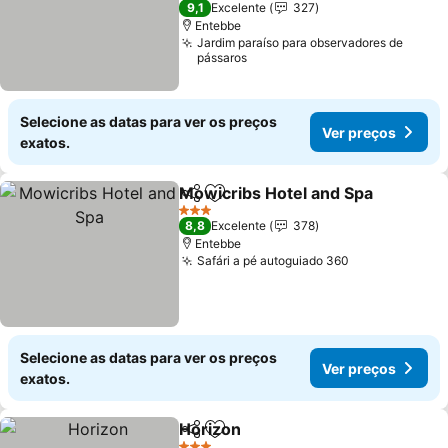
9,1
Excelente
327
Entebbe
Jardim paraíso para observadores de
pássaros
Selecione as datas para ver os preços
Ver preços
exatos.
Mowicribs Hotel and Spa
Partilhar
Adicionar aos favoritos
V
3 Estrelas
8,8
Excelente
378
Entebbe
Safári a pé autoguiado 360
Ver preços
Selecione as datas para ver os preços
Ver preços
exatos.
Horizon
Partilhar
Adicionar aos favoritos
Ver preços