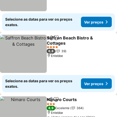
Selecione as datas para ver os preços
Ver preços
exatos.
Saffron Beach Bistro &
Partilhar
Adicionar aos favoritos
Cottages
Ver preços
4 Estrelas
6,8
39
Entebbe
Selecione as datas para ver os preços
Ver preços
exatos.
Nimaro Courts
Partilhar
Adicionar aos favoritos
Ver preços
3 Estrelas
8,9
Excelente
364
Entebbe