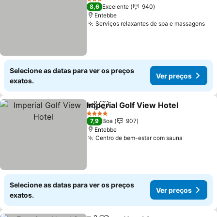
3 Estrelas
8,6
Excelente
940
Entebbe
Serviços relaxantes de spa e massagens
Ver
Selecione as datas para ver os preços
Ver preços
exatos.
Imperial Golf View Hotel
Partilhar
Adicionar aos favoritos
Ve
4 Estrelas
7,9
Boa
907
Entebbe
Centro de bem-estar com sauna
Ver preç
Selecione as datas para ver os preços
Ver preços
exatos.