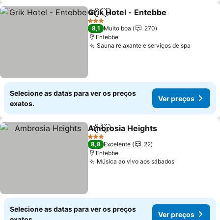
Grik Hotel - Entebbe
Partilhar
Adicionar aos favoritos
Ver p
3 Estrelas
8,1
Muito boa
270
Entebbe
Sauna relaxante e serviços de spa
Ver pre
Selecione as datas para ver os preços
Ver preços
exatos.
Ambrosia Heights
Partilhar
Adicionar aos favoritos
Ver pre
3 Estrelas
8,8
Excelente
22
Entebbe
Música ao vivo aos sábados
Ver preços
Selecione as datas para ver os preços
Ver preços
exatos.