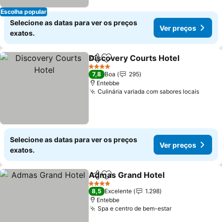
Escolha popular
Selecione as datas para ver os preços
Ver preços
exatos.
Discovery Courts Hotel
Partilhar
Adicionar aos favoritos
Ve
4 Estrelas
7,8
Boa
295
Entebbe
Culinária variada com sabores locais
Ver p
Selecione as datas para ver os preços
Ver preços
exatos.
Admas Grand Hotel
Partilhar
Adicionar aos favoritos
Ver pr
4 Estrelas
8,5
Excelente
1.298
Entebbe
Spa e centro de bem-estar
Ver preços