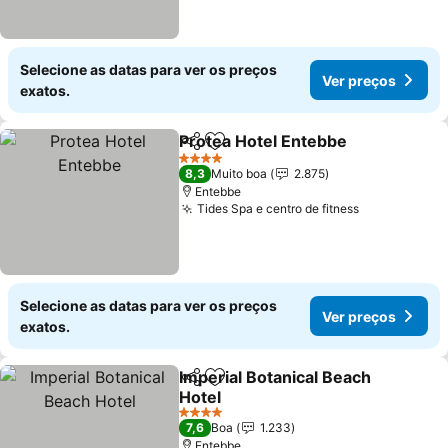
Selecione as datas para ver os preços
Ver preços
exatos.
Protea Hotel Entebbe
Partilhar
Adicionar aos favoritos
Ver 
4 Estrelas
8,3
Muito boa
2.875
Entebbe
Tides Spa e centro de fitness
Ver preços
Selecione as datas para ver os preços
Ver preços
exatos.
Imperial Botanical Beach
Partilhar
Adicionar aos favoritos
Hotel
Ver preços
4 Estrelas
7,6
Boa
1.233
Entebbe