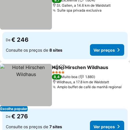
9,1
Excelente
1.604
St. Gallen, a 14.6 km de Waldstatt
Suíte spa privada exclusiva
Ver preços
€ 246
De
Consulte os preços de
8 sites
Ver preços
Hotel Hirschen Wildhaus
Partilhar
Adicionar aos favoritos
V
4 Estrelas
8,4
Muito boa
1.880
Wildhaus, a 17.8 km de Waldstatt
Amplo buffet de café da manhã regional
Ver
Escolha popular
€ 276
De
Consulte os preços de
7 sites
Ver preços