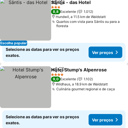
Säntis - das Hotel
Partilhar
Adicionar aos favoritos
Ver preç
3 Estrelas
8,8
Excelente
1.012
Hundwil, a 11.5 km de Waldstatt
Quartos com vista para Säntis ou para a
floresta
Escolha popular
Selecione as datas para ver os preços
Ver preços
exatos.
Hotel Stump's Alpenrose
Partilhar
Adicionar aos favoritos
V
4 Estrelas
9,0
Excelente
1.102
Wildhaus, a 18.9 km de Waldstatt
Culinária gourmet regional e de caça
Ver p
Selecione as datas para ver os preços
Ver preços
exatos.