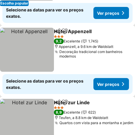
Escolha popular
Selecione as datas para ver os preços
Ver preços
exatos.
Hotel Appenzell
Partilhar
Adicionar aos favoritos
Ver preço
3 Estrelas
9,2
Excelente
1.745
Appenzell, a 9.6 km de Waldstatt
Decoração tradicional com banheiros
modernos
Selecione as datas para ver os preços
Ver preços
exatos.
Hotel zur Linde
Partilhar
Adicionar aos favoritos
Ver preços
3 Estrelas
8,9
Excelente
622
Teufen, a 8.8 km de Waldstatt
Quartos com vista para a montanha e jardim