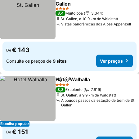
Partilhar
Adicionar aos favoritos
Gallen
Ver preços
4 Estrelas
8,4
Muito boa
3.344
St. Gallen, a 10.9 km de Waldstatt
Vistas panorâmicas dos Alpes Appenzell
Ver
€ 143
De
Consulte os preços de
9 sites
Ver preços
Hotel Walhalla
Partilhar
Adicionar aos favoritos
Ver preços
4 Estrelas
8,8
Excelente
7.619
St. Gallen, a 9.9 km de Waldstatt
A poucos passos da estação de trem de St.
Gallen
Escolha popular
€ 151
De