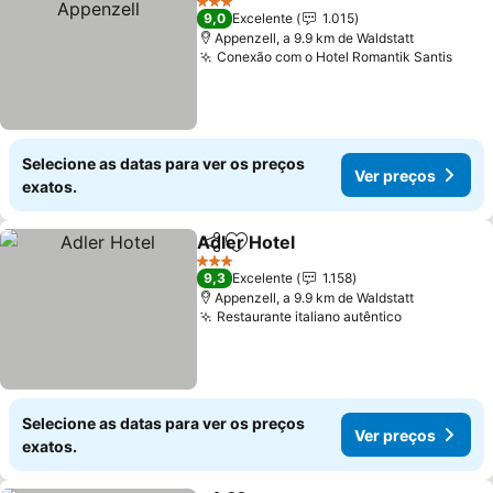
3 Estrelas
9,0
Excelente
1.015
Appenzell, a 9.9 km de Waldstatt
Conexão com o Hotel Romantik Santis
Ver 
Selecione as datas para ver os preços
Ver preços
exatos.
Adler Hotel
Partilhar
Adicionar aos favoritos
Ver preços
3 Estrelas
9,3
Excelente
1.158
Appenzell, a 9.9 km de Waldstatt
Restaurante italiano autêntico
Ver preços
Selecione as datas para ver os preços
Ver preços
exatos.