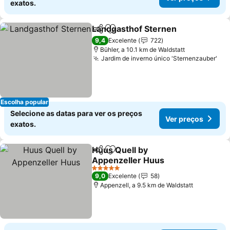
exatos.
Landgasthof Sternen
Partilhar
Adicionar aos favoritos
Ver 
9,4
Excelente
722
Bühler, a 10.1 km de Waldstatt
Jardim de inverno único 'Sternenzauber'
Ver
Escolha popular
Selecione as datas para ver os preços
Ver preços
exatos.
Huus Quell by
Partilhar
Adicionar aos favoritos
Appenzeller Huus
Ver preços
5 Estrelas
9,0
Excelente
58
Appenzell, a 9.5 km de Waldstatt