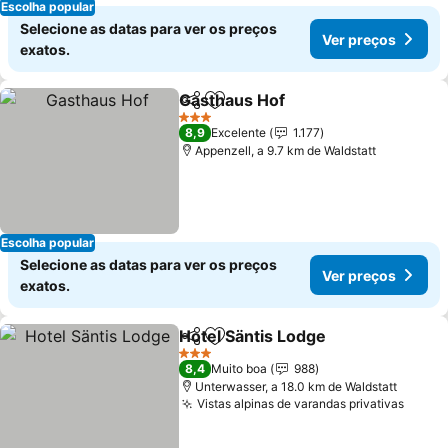
Escolha popular
Selecione as datas para ver os preços
Ver preços
exatos.
Gasthaus Hof
Partilhar
Adicionar aos favoritos
Ver preços
3 Estrelas
8,9
Excelente
1.177
Appenzell, a 9.7 km de Waldstatt
Escolha popular
Selecione as datas para ver os preços
Ver preços
exatos.
Hotel Säntis Lodge
Partilhar
Adicionar aos favoritos
Ver pre
3 Estrelas
8,4
Muito boa
988
Unterwasser, a 18.0 km de Waldstatt
Vistas alpinas de varandas privativas
Ver p