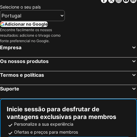
Hotel Kaubad
Gasthaus Hof
Selecione o seu país
Hotel Metropol
Hotel Löwen
Hotel am Spisertor
Radisson Blu Hotel, St. Gallen
Adicionar no Google
Encontre facilmente os nossos
Boutique City Hotel Gallo
Restaurant und Kaeserei Berghof
resultados: adicione o trivago como
Towerhotel
Hotel Bahnhof
fonte preferencial no Google.
Empresa
Hotel Rössli
Hotel Toggenburgerhof
Os nossos produtos
Termos e políticas
Suporte
Inicie sessão para desfrutar de
vantagens exclusivas para membros
Personalize a sua experiência
Ofertas e preços para membros