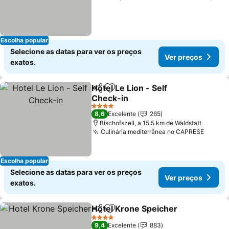
Escolha popular
Selecione as datas para ver os preços
Ver preços
exatos.
Hotel Le Lion - Self
Partilhar
Adicionar aos favoritos
Check-in
Ver preços
4 Estrelas
8,6
Excelente
265
Bischofszell, a 15.5 km de Waldstatt
Culinária mediterrânea no CAPRESE
Ver pr
Escolha popular
Selecione as datas para ver os preços
Ver preços
exatos.
Hotel Krone Speicher
Partilhar
Adicionar aos favoritos
Ver 
4 Estrelas
9,4
Excelente
883