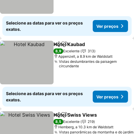
Selecione as datas para ver os preços
Ver preços
exatos.
Hotel Kaubad
Partilhar
Adicionar aos favoritos
Ver preços
8,9
Excelente
313
Appenzell, a 8.9 km de Waldstatt
Vistas deslumbrantes da paisagem
circundante
Selecione as datas para ver os preços
Ver preços
exatos.
Hotel Swiss Views
Partilhar
Adicionar aos favoritos
Ver pre
8,5
Excelente
219
Hemberg, a 10.3 km de Waldstatt
Vistas panorâmicas da montanha e do jardim