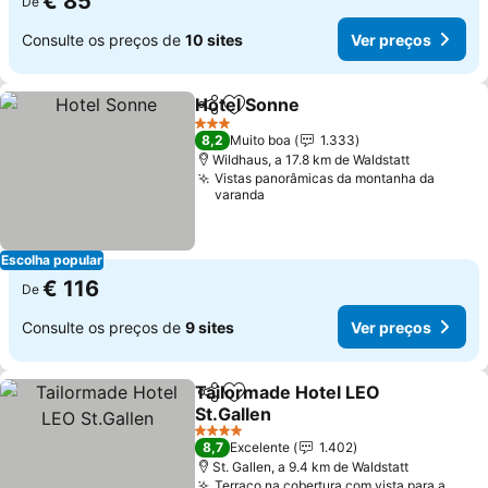
€ 85
De
Consulte os preços de
10 sites
Ver preços
Hotel Sonne
Partilhar
Adicionar aos favoritos
Ver preços
3 Estrelas
8,2
Muito boa
1.333
Wildhaus, a 17.8 km de Waldstatt
Vistas panorâmicas da montanha da
varanda
Escolha popular
€ 116
De
Consulte os preços de
9 sites
Ver preços
Tailormade Hotel LEO
Partilhar
Adicionar aos favoritos
St.Gallen
Ver preços
4 Estrelas
8,7
Excelente
1.402
St. Gallen, a 9.4 km de Waldstatt
Terraço na cobertura com vista para a