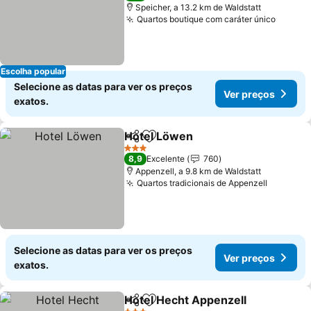
Speicher, a 13.2 km de Waldstatt
Quartos boutique com caráter único
Ver pr
Escolha popular
Selecione as datas para ver os preços
Ver preços
exatos.
Hotel Löwen
Partilhar
Adicionar aos favoritos
Ver preços
3 Estrelas
8,9
Excelente
760
Appenzell, a 9.8 km de Waldstatt
Quartos tradicionais de Appenzell
Ver pre
Selecione as datas para ver os preços
Ver preços
exatos.
Hotel Hecht Appenzell
Partilhar
Adicionar aos favoritos
Ver