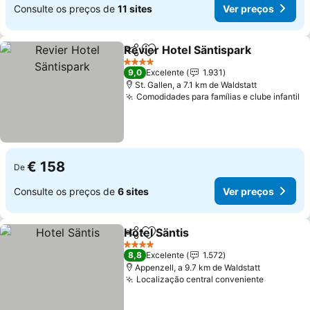
Consulte os preços de
11 sites
Ver preços
Revier Hotel Säntispark
Partilhar
Adicionar aos favoritos
Ve
4 Estrelas
9,0
Excelente
1.931
St. Gallen, a 7.1 km de Waldstatt
Comodidades para famílias e clube infantil
V
€ 158
De
Consulte os preços de
6 sites
Ver preços
Hotel Säntis
Partilhar
Adicionar aos favoritos
Ver preços
4 Estrelas
8,8
Excelente
1.572
Appenzell, a 9.7 km de Waldstatt
Localização central conveniente
Ver preç