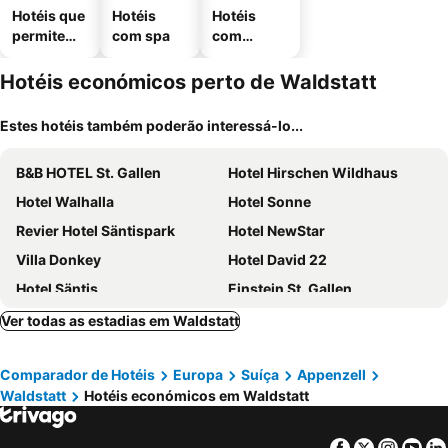
Hotéis que
Hotéis
Hotéis
permitem
com spa
com
animais
estaciona
mento
Hotéis económicos perto de Waldstatt
Estes hotéis também poderão interessá-lo...
B&B HOTEL St. Gallen
Hotel Hirschen Wildhaus
Hotel Walhalla
Hotel Sonne
Revier Hotel Säntispark
Hotel NewStar
Villa Donkey
Hotel David 22
Hotel Säntis
Einstein St. Gallen
Hotel Weisses Kreuz
Hotel Elite
Ver todas as estadias em Waldstatt
Hotel Säntis Lodge
Hotel Restaurant Schlössli Sax
Comparador de Hotéis
Europa
Suíça
Appenzell
Hotel Untertor by Maier - Self-Check-in
Vegan Health Hotel Sonnenberg
Waldstatt
Hotéis económicos em Waldstatt
Hotel Landhaus Säntis Herisau
Hof Dietrich
Hotel one66
Hotel Sporting
Facebook
Twitter
Insta
Yo