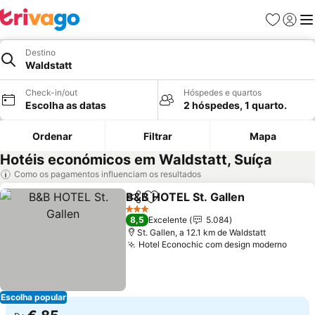
Favoritos
Iniciar
Me
Destino
Waldstatt
Check-in/out
Hóspedes e quartos
Escolha as datas
2 hóspedes, 1 quarto.
Ordenar
Filtrar
Mapa
Hotéis económicos em Waldstatt, Suíça
Como os pagamentos influenciam os resultados
B&B HOTEL St. Gallen
Partilhar
Adicionar aos favoritos
Ver 
3 Estrelas
8,5
Excelente
5.084
St. Gallen, a 12.1 km de Waldstatt
Hotel Econochic com design moderno
Ver 
Escolha popular