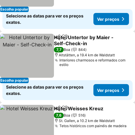
Escolha popular
Selecione as datas para ver os preços
Ver preços
exatos.
Hotel Untertor by Maier -
Partilhar
Adicionar aos favoritos
Self-Check-in
Ver preços
7,7
Boa
844
Altstätten, a 19.4 km de Waldstatt
Interiores charmosos e reformados com
estilo
Escolha popular
Selecione as datas para ver os preços
Ver preços
exatos.
Hotel Weisses Kreuz
Partilhar
Adicionar aos favoritos
Ver p
7,6
Boa
516
St. Gallen, a 10.2 km de Waldstatt
Tetos históricos com painéis de madeira
Ver