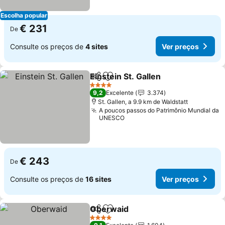
Escolha popular
€ 231
De
Consulte os preços de
4 sites
Ver preços
Einstein St. Gallen
Partilhar
Adicionar aos favoritos
Ver pre
4 Estrelas
9,2
Excelente
3.374
St. Gallen, a 9.9 km de Waldstatt
A poucos passos do Patrimônio Mundial da
UNESCO
€ 243
De
Consulte os preços de
16 sites
Ver preços
Oberwaid
Partilhar
Adicionar aos favoritos
Ver preços
4 Estrelas