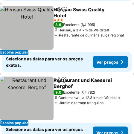
Herisau Swiss Quality
Partilhar
Adicionar aos favoritos
Hotel
Ver preços
3 Estrelas
8,9
Excelente
995
Herisau, a 3.4 km de Waldstatt
Restaurante de culinária suíça regional
Ver 
Escolha popular
Selecione as datas para ver os preços
Ver preços
exatos.
Restaurant und Kaeserei
Partilhar
Adicionar aos favoritos
Berghof
Ver preços
9,0
Excelente
782
Ganterschwil, a 12.3 km de Waldstatt
Jardim e terraço tranquilos
Ver preços
Escolha popular
Selecione as datas para ver os preços
Ver preços