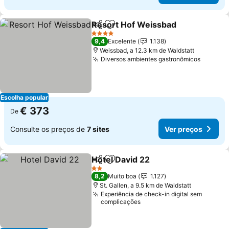
Resort Hof Weissbad
Partilhar
Adicionar aos favoritos
Ver 
4 Estrelas
9,4
Excelente
1.138
Weissbad, a 12.3 km de Waldstatt
Diversos ambientes gastronômicos
Ver pr
Escolha popular
€ 373
De
Consulte os preços de
7 sites
Ver preços
Hotel David 22
Partilhar
Adicionar aos favoritos
Ver preços
2 Estrelas
8,2
Muito boa
1.127
St. Gallen, a 9.5 km de Waldstatt
Experiência de check-in digital sem
complicações