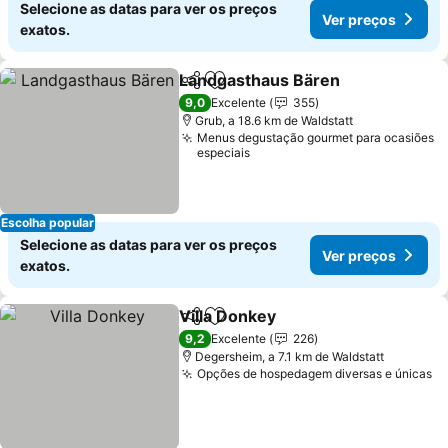
Selecione as datas para ver os preços
Ver preços
exatos.
Landgasthaus Bären
Partilhar
Adicionar aos favoritos
Ver p
9,0
Excelente
355
Grub, a 18.6 km de Waldstatt
Menus degustação gourmet para ocasiões
especiais
Escolha popular
Selecione as datas para ver os preços
Ver preços
exatos.
Villa Donkey
Partilhar
Adicionar aos favoritos
Ver preços
9,2
Excelente
226
Degersheim, a 7.1 km de Waldstatt
Opções de hospedagem diversas e únicas
Ve