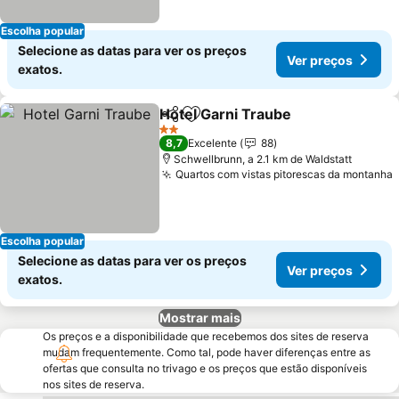
Escolha popular
Selecione as datas para ver os preços
Ver preços
exatos.
Hotel Garni Traube
Partilhar
Adicionar aos favoritos
Ver pre
2 Estrelas
8,7
Excelente
88
Schwellbrunn, a 2.1 km de Waldstatt
Quartos com vistas pitorescas da montanha
Escolha popular
Selecione as datas para ver os preços
Ver preços
exatos.
Mostrar mais
Os preços e a disponibilidade que recebemos dos sites de reserva
mudam frequentemente. Como tal, pode haver diferenças entre as
ofertas que consulta no trivago e os preços que estão disponíveis
nos sites de reserva.