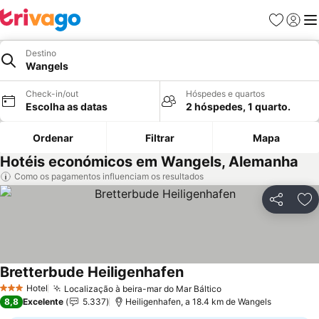
Favoritos
Iniciar
Me
Destino
Wangels
Check-in/out
Hóspedes e quartos
Escolha as datas
2 hóspedes, 1 quarto.
Ordenar
Filtrar
Mapa
Hotéis económicos em Wangels, Alemanha
Como os pagamentos influenciam os resultados
Partilhar
Ad
Bretterbude Heiligenhafen
Ver preços
Hotel
Localização à beira-mar do Mar Báltico
Ver preços
3 Estrelas
8,8
Excelente
5.337
Heiligenhafen, a 18.4 km de Wangels