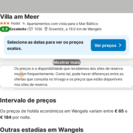
Villa am Meer
Ver preços
Hotel
Apartamentos com vista para o Mar Báltico
Ver preços
3 Estrelas
8,9
Excelente
109
Groemitz, a 19.0 km de Wangels
Selecione as datas para ver os preços
Ver preços
exatos.
Mostrar mais
Os preços e a disponibilidade que recebemos dos sites de reserva
mudam frequentemente. Como tal, pode haver diferenças entre as
ofertas que consulta no trivago e os preços que estão disponíveis
nos sites de reserva.
Intervalo de preços
Os preços de hotéis económicos em Wangels variam entre
‎€ 65
e
‎€ 184
por noite.
Outras estadias em Wangels