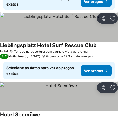
Ver preços
exatos.
Partilhar
Ad
Lieblingsplatz Hotel Surf Rescue Club
Ver preços
Hotel
Terraço na cobertura com sauna e vista para o mar
Ver preços
8,2
Muito boa
1.342
Groemitz, a 19.3 km de Wangels
Selecione as datas para ver os preços
Ver preços
exatos.
Partilhar
Ad
Hotel Seemöwe
Ver preços