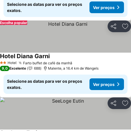
Selecione as datas para ver os preços
Ver preços
exatos.
Escolha popular
Partilhar
Ad
Hotel Diana Garni
Ver preços
Hotel
Farto buffet de café da manhã
Ver preços
2 Estrelas
9,0
Excelente
688
Malente, a 16.4 km de Wangels
Selecione as datas para ver os preços
Ver preços
exatos.
Partilhar
Ad