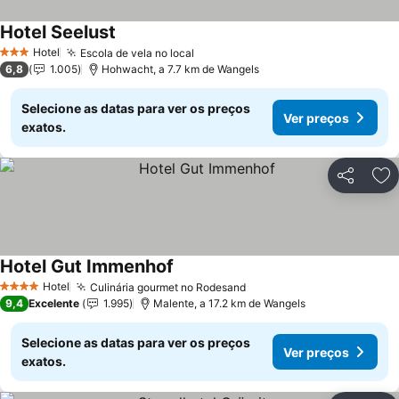
Hotel Seelust
Ver preços
Hotel
Escola de vela no local
Ver preços
3 Estrelas
6,8
1.005
Hohwacht, a 7.7 km de Wangels
Selecione as datas para ver os preços
Ver preços
exatos.
Partilhar
Ad
Hotel Gut Immenhof
Ver preços
Hotel
Culinária gourmet no Rodesand
Ver preços
4 Estrelas
9,4
Excelente
1.995
Malente, a 17.2 km de Wangels
Selecione as datas para ver os preços
Ver preços
exatos.