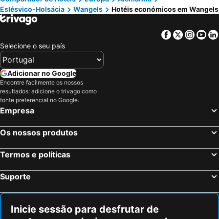
Eslésvico-Holsácia
Wangels
Hotéis económicos em Wangels
Facebook
Twitter
Insta
Yo
Selecione o seu país
Adicionar no Google
Encontre facilmente os nossos
resultados: adicione o trivago como
fonte preferencial no Google.
Empresa
Os nossos produtos
Termos e políticas
Suporte
Inicie sessão para desfrutar de