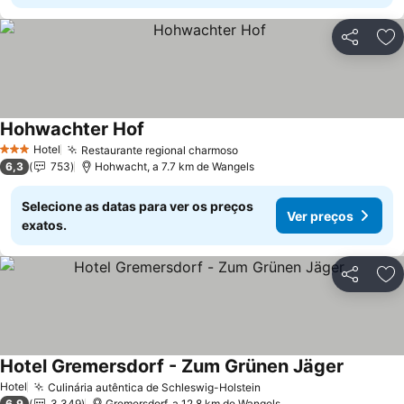
Partilhar
Ad
Hohwachter Hof
Ver preços
Hotel
Restaurante regional charmoso
Ver preços
3 Estrelas
6,3
753
Hohwacht, a 7.7 km de Wangels
Selecione as datas para ver os preços
Ver preços
exatos.
Partilhar
Ad
Hotel Gremersdorf - Zum Grünen Jäger
Ver preç
Hotel
Culinária autêntica de Schleswig-Holstein
Ver preços
6,9
3.349
Gremersdorf, a 12.8 km de Wangels