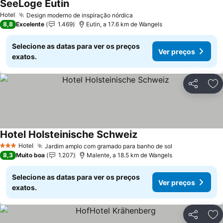
SeeLoge Eutin
Ver preços
Hotel
Design moderno de inspiração nórdica
Ver preços
8,8
Excelente
1.469
Eutin, a 17.6 km de Wangels
Selecione as datas para ver os preços
Ver preços
exatos.
Partilhar
Ad
Hotel Holsteinische Schweiz
Ver preços
Hotel
Jardim amplo com gramado para banho de sol
Ver preços
3 Estrelas
8,3
Muito boa
1.207
Malente, a 18.5 km de Wangels
Selecione as datas para ver os preços
Ver preços
exatos.
Partilhar
Ad