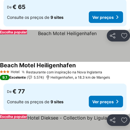
€ 65
De
Consulte os preços de
9 sites
Ver preços
Escolha popular
Partilhar
Ad
Beach Motel Heiligenhafen
Ver preços
Hotel
Restaurante com inspiração na Nova Inglaterra
Ver preços
3 Estrelas
9,1
Excelente
5.574
Heiligenhafen, a 18.3 km de Wangels
€ 77
De
Consulte os preços de
9 sites
Ver preços
Escolha popular
Partilhar
Ad