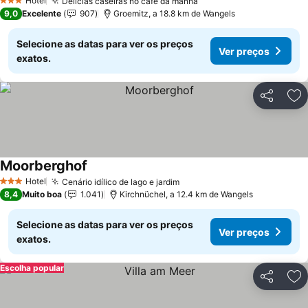
Hotel
Delícias caseiras no café da manhã
Ver preços
3 Estrelas
9,0
Excelente
907
Groemitz, a 18.8 km de Wangels
Selecione as datas para ver os preços
Ver preços
exatos.
Partilhar
Ad
Moorberghof
Ver preços
Hotel
Cenário idílico de lago e jardim
Ver preços
3 Estrelas
8,4
Muito boa
1.041
Kirchnüchel, a 12.4 km de Wangels
Selecione as datas para ver os preços
Ver preços
exatos.
Escolha popular
Partilhar
Ad