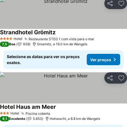
Partilhar
Ad
Strandhotel Grömitz
Ver preços
Hotel
Restaurante STEG 1 com vista para o mar
Ver preços
4 Estrelas
7,5
Boa
938
Groemitz, a 19.0 km de Wangels
Selecione as datas para ver os preços
Ver preços
exatos.
Partilhar
Ad
Hotel Haus am Meer
Ver preços
Hotel
Piscina coberta
Ver preços
3 Estrelas
9,1
Excelente
5.653
Hohwacht, a 8.8 km de Wangels