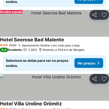
exatos.
Escolha popular
Partilhar
Ad
Hotel Seerose Bad Malente
Ver preços
Hotel
Apartamento familiar com vista para o lago
Ver preços
3 Estrelas
8,6
Excelente
2.283
Malente, a 18.8 km de Wangels
Selecione as datas para ver os preços
Ver preços
exatos.
Partilhar
Ad
Hotel Villa Undine Grömitz
Ver preços