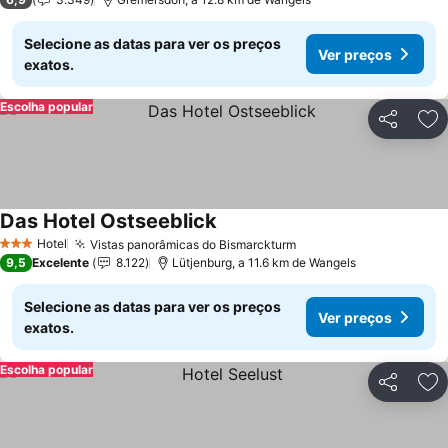
Selecione as datas para ver os preços
Ver preços
exatos.
Escolha popular
Partilhar
Ad
Das Hotel Ostseeblick
Ver preços
Hotel
Vistas panorâmicas do Bismarckturm
Ver preços
3 Estrelas
9,5
Excelente
8.122
Lütjenburg, a 11.6 km de Wangels
Selecione as datas para ver os preços
Ver preços
exatos.
Escolha popular
Partilhar
Ad