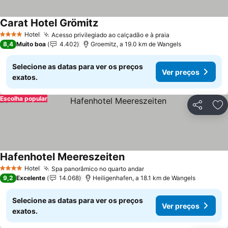
Carat Hotel Grömitz
Ver preços
Hotel
Acesso privilegiado ao calçadão e à praia
Ver preços
4 Estrelas
8,4
Muito boa
4.402
Groemitz, a 19.0 km de Wangels
Selecione as datas para ver os preços
Ver preços
exatos.
Escolha popular
Partilhar
Ad
Hafenhotel Meereszeiten
Ver preços
Hotel
Spa panorâmico no quarto andar
Ver preços
4 Estrelas
9,2
Excelente
14.068
Heiligenhafen, a 18.1 km de Wangels
Selecione as datas para ver os preços
Ver preços
exatos.