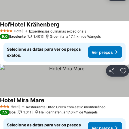
HofHotel Krähenberg
Ver preços
Hotel
Experiências culinárias excecionais
Ver preços
4 Estrelas
9,0
Excelente
1.401
Groemitz, a 17.4 km de Wangels
Selecione as datas para ver os preços
Ver preços
exatos.
Partilhar
Ad
Hotel Mira Mare
Ver preços
Hotel
Restaurante Orfeo Greco com estilo mediterrâneo
Ver preços
3 Estrelas
7,5
Boa
1.311
Heiligenhafen, a 17.6 km de Wangels
Selecione as datas para ver os preços
Ver preços