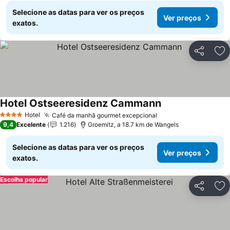
Selecione as datas para ver os preços
Ver preços
exatos.
Partilhar
Ad
Hotel Ostseeresidenz Cammann
Ver preços
Hotel
Café da manhã gourmet excepcional
Ver preços
4 Estrelas
9,4
Excelente
1.216
Groemitz, a 18.7 km de Wangels
Selecione as datas para ver os preços
Ver preços
exatos.
Escolha popular
Partilhar
Ad