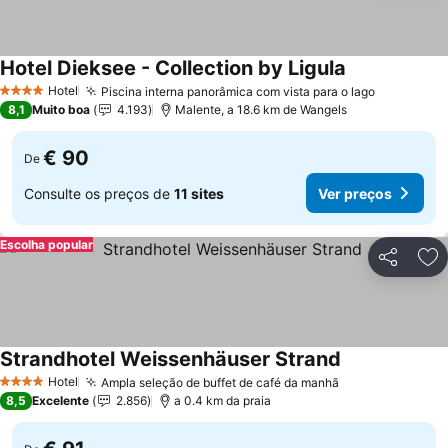
Hotel Dieksee - Collection by Ligula
Ver preços
Hotel
Piscina interna panorâmica com vista para o lago
Ver preço
4 Estrelas
8,1
Muito boa
4.193
Malente, a 18.6 km de Wangels
€ 90
De
Consulte os preços de
11 sites
Ver preços
Escolha popular
Partilhar
Ad
Strandhotel Weissenhäuser Strand
Ver preços
Hotel
Ampla seleção de buffet de café da manhã
Ver preços
4 Estrelas
8,5
Excelente
2.856
a 0.4 km da praia