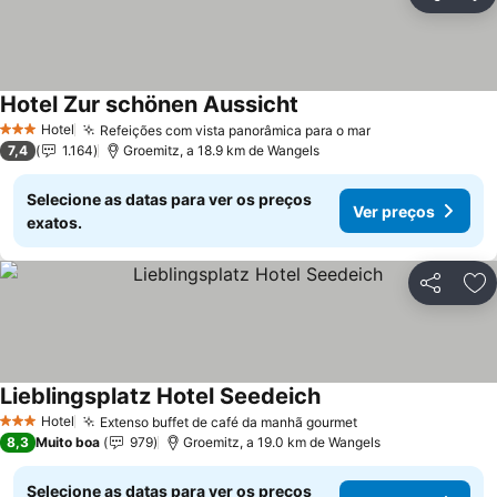
Partilhar
Ad
Hotel Zur schönen Aussicht
Ver preços
Hotel
Refeições com vista panorâmica para o mar
Ver preços
3 Estrelas
7,4
1.164
Groemitz, a 18.9 km de Wangels
Selecione as datas para ver os preços
Ver preços
exatos.
Partilhar
Ad
Lieblingsplatz Hotel Seedeich
Ver preços
Hotel
Extenso buffet de café da manhã gourmet
Ver preços
3 Estrelas
8,3
Muito boa
979
Groemitz, a 19.0 km de Wangels
Selecione as datas para ver os preços