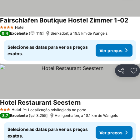
Fairschlafen Boutique Hostel Zimmer 1-02
Ver 
Hotel
4 Estrelas
9,4
Excelente
119
Sierksdorf, a 19.5 km de Wangels
Selecione as datas para ver os preços
Ver preços
exatos.
Partilhar
Ad
Hotel Restaurant Seestern
Ver preços
Hotel
Localização privilegiada no porto
Ver preços
3 Estrelas
8,7
Excelente
3.255
Heiligenhafen, a 18.1 km de Wangels
Selecione as datas para ver os preços
Ver preços
exatos.