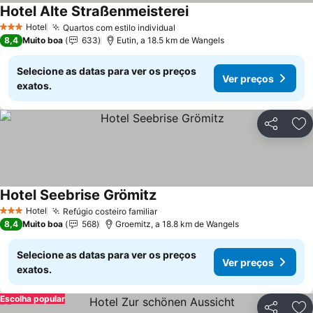
Hotel Alte Straßenmeisterei
Ver preços
Hotel
Quartos com estilo individual
Ver preços
3 Estrelas
8,4
Muito boa
633
Eutin, a 18.5 km de Wangels
Selecione as datas para ver os preços
Ver preços
exatos.
Partilhar
Ad
Hotel Seebrise Grömitz
Ver preços
Hotel
Refúgio costeiro familiar
Ver preços
3 Estrelas
8,4
Muito boa
568
Groemitz, a 18.8 km de Wangels
Selecione as datas para ver os preços
Ver preços
exatos.
Escolha popular