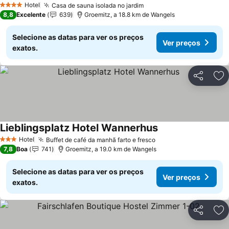
Hotel
Casa de sauna isolada no jardim
Ver preços
4 Estrelas
8,8
Excelente
639
Groemitz, a 18.8 km de Wangels
Selecione as datas para ver os preços
Ver preços
exatos.
Partilhar
Ad
Lieblingsplatz Hotel Wannerhus
Ver preços
Hotel
Buffet de café da manhã farto e fresco
Ver preços
3 Estrelas
7,8
Boa
741
Groemitz, a 19.0 km de Wangels
Selecione as datas para ver os preços
Ver preços
exatos.
Partilhar
Ad