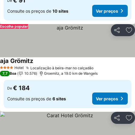
€ 91
De
Consulte os preços de
10 sites
Ver preços
Escolha popular
Partilhar
Ad
aja Grömitz
Ver preços
Hotel
Localização à beira-mar no calçadão
Ver preços
4 Estrelas
7,7
Boa
10.576
Groemitz, a 19.0 km de Wangels
€ 184
De
Consulte os preços de
6 sites
Ver preços
Partilhar
Ad