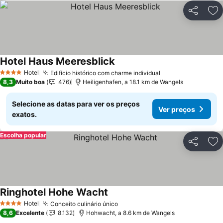
Partilhar
Ad
Hotel Haus Meeresblick
Ver preços
Hotel
Edifício histórico com charme individual
Ver preços
4 Estrelas
8,3
Muito boa
476
Heiligenhafen, a 18.1 km de Wangels
Selecione as datas para ver os preços
Ver preços
exatos.
Escolha popular
Partilhar
Ad
Ringhotel Hohe Wacht
Ver preços
Hotel
Conceito culinário único
Ver preços
4 Estrelas
8,6
Excelente
8.132
Hohwacht, a 8.6 km de Wangels