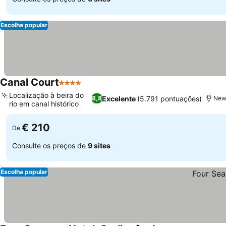
Escolha popular
Canal Court
4 Estrelas
Ver preços
Localização à beira do
Excelente
(5.791 pontuações)
8,8
Newr
rio em canal histórico
Ver preços
€ 210
De
Consulte os preços de
9 sites
Escolha popular