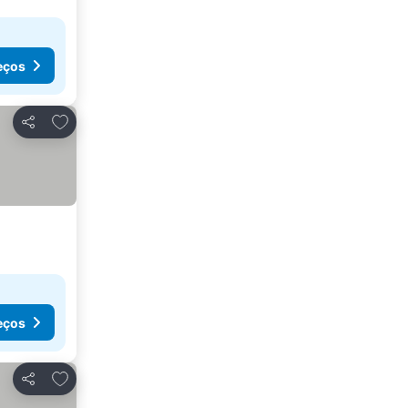
eços
Adicionar aos favoritos
Partilhar
eços
Adicionar aos favoritos
Partilhar