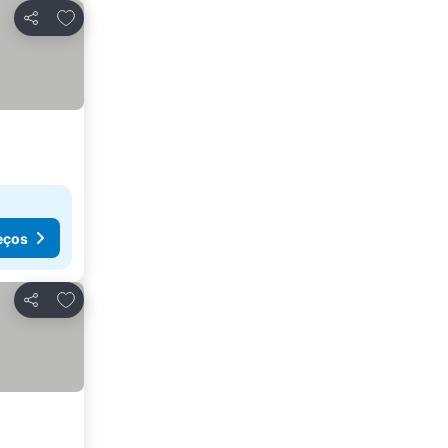
Adicionar aos favoritos
Partilhar
eços
Adicionar aos favoritos
Partilhar