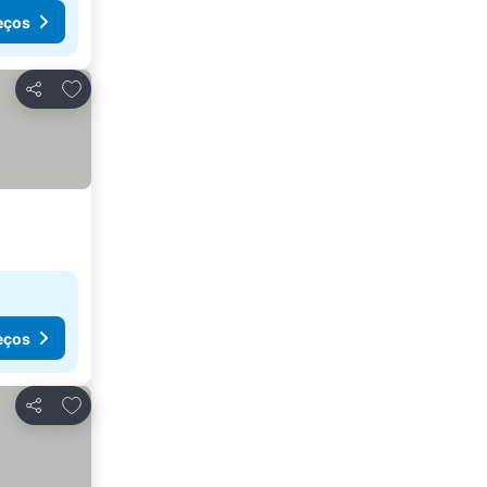
eços
Adicionar aos favoritos
Partilhar
eços
Adicionar aos favoritos
Partilhar