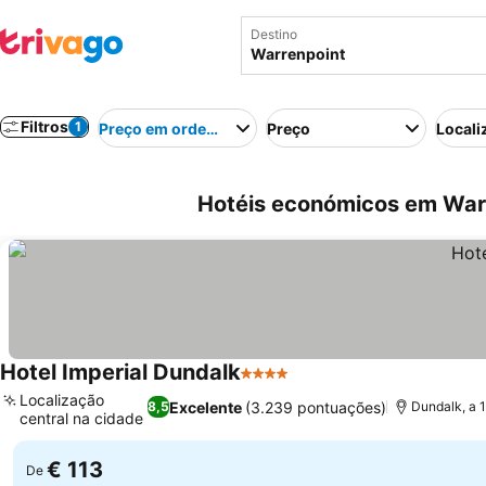
Destino
Filtros
1
Preço em ordem crescente
Preço
Locali
Hotéis económicos em Warr
Hotel Imperial Dundalk
4 Estrelas
Ver preços
Localização
Excelente
(3.239 pontuações)
8,5
Dundalk, a 
central na cidade
Ver preços
€ 113
De