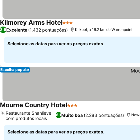
Kilmorey Arms Hotel
3 Estrelas
Ver preços
Excelente
(1.432 pontuações)
8,9
Kilkeel, a 16.2 km de Warrenpoint
Selecione as datas para ver os preços exatos.
Escolha popular
Mourne Country Hotel
3 Estrelas
Ver preços
Restaurante Shanlieve
Muito boa
(2.283 pontuações)
8,1
Newr
com produtos locais
Ver preços
Selecione as datas para ver os preços exatos.