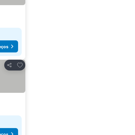
eços
Adicionar aos favoritos
Partilhar
eços