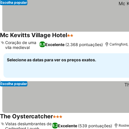
Escolha popular
Mc Kevitts Village Hotel
2 Estrelas
Ver preços
Coração de uma
Excelente
(2.368 pontuações)
8,9
Carlingford,
vila medieval
Ver preços
Selecione as datas para ver os preços exatos.
Escolha popular
The Oystercatcher
3 Estrelas
Ver preços
Vistas deslumbrantes de
Excelente
(539 pontuações)
9,2
Rostre
Carlingford Lough