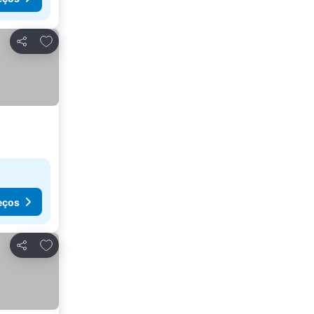
Adicionar aos favoritos
Partilhar
eços
Adicionar aos favoritos
Partilhar