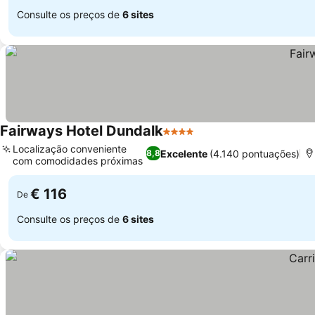
Consulte os preços de
6 sites
Fairways Hotel Dundalk
4 Estrelas
Ver preços
Localização conveniente
Excelente
(4.140 pontuações)
8,8
com comodidades próximas
Ver preços
€ 116
De
Consulte os preços de
6 sites