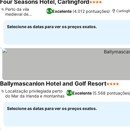
Four Seasons Hotel, Carlingford
4 Estrelas
Ver preços
Perto da vila
Excelente
(4.012 pontuações)
8,5
Carlingf
medieval de
Ver preços
Carlingford
Selecione as datas para ver os preços exatos.
Ballymascanlon Hotel and Golf Resort
4 Estrelas
Ver 
Localização privilegiada perto
Excelente
(5.568 pontuações
9,0
do Mar da Irlanda e montanhas
Ver preços
Selecione as datas para ver os preços exatos.