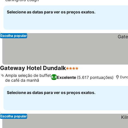
Ver preços
Selecione as datas para ver os preços exatos.
Escolha popular
Gateway Hotel Dundalk
4 Estrelas
Ver preços
Ampla seleção de buffet
Excelente
(5.617 pontuações)
8,8
Dund
de café da manhã
Ver preços
Selecione as datas para ver os preços exatos.
Escolha popular