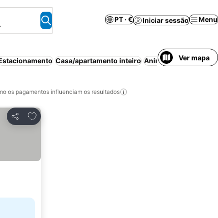
PT · €
Menu
Iniciar sessão
.
Ver mapa
Estacionamento
Casa/apartamento inteiro
Animais permitidos
B
o os pagamentos influenciam os resultados
Adicionar aos favoritos
Partilhar