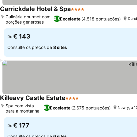
Carrickdale Hotel & Spa
4 Estrelas
Ver preços
Culinária gourmet com
Excelente
(4.518 pontuações)
8,8
Dunda
porções generosas
Ver preços
€ 143
De
Consulte os preços de
8 sites
Killeavy Castle Estate
4 Estrelas
Ver preços
Spa com vista
Excelente
(2.675 pontuações)
9,3
Newry, a 1
para a montanha
Ver preços
€ 177
De
Consulte os preços de
6 sites