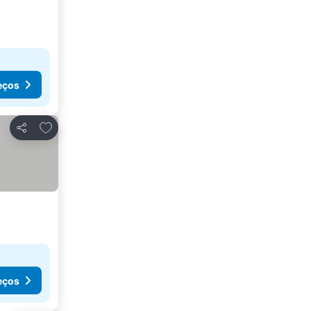
eços
Adicionar aos favoritos
Partilhar
eços