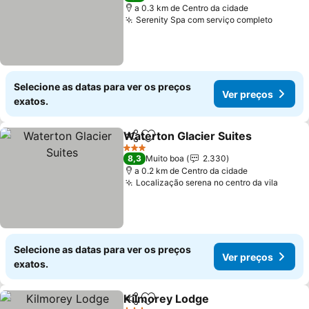
a 0.3 km de Centro da cidade
Serenity Spa com serviço completo
Ver pr
Selecione as datas para ver os preços
Ver preços
exatos.
Waterton Glacier Suites
Partilhar
Adicionar aos favoritos
Ve
3 Estrelas
8,3
Muito boa
2.330
a 0.2 km de Centro da cidade
Localização serena no centro da vila
Ver p
Selecione as datas para ver os preços
Ver preços
exatos.
Kilmorey Lodge
Partilhar
Adicionar aos favoritos
Ver preço