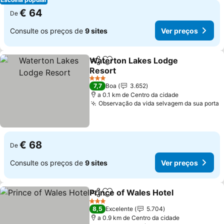
€ 64
De
Consulte os preços de
9 sites
Ver preços
Waterton Lakes Lodge
Partilhar
Adicionar aos favoritos
Resort
Ver preços
3 Estrelas
7,7
Boa
3.652
a 0.1 km de Centro da cidade
Observação da vida selvagem da sua porta
V
€ 68
De
Consulte os preços de
9 sites
Ver preços
Prince of Wales Hotel
Partilhar
Adicionar aos favoritos
Ver 
3 Estrelas
8,5
Excelente
5.704
a 0.9 km de Centro da cidade