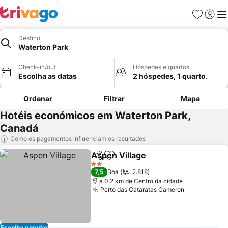
Favoritos
Iniciar
Me
Destino
Waterton Park
Check-in/out
Hóspedes e quartos
Escolha as datas
2 hóspedes, 1 quarto.
Ordenar
Filtrar
Mapa
Hotéis económicos em Waterton Park,
Canadá
Como os pagamentos influenciam os resultados
Aspen Village
Partilhar
Adicionar aos favoritos
Ver preços
2 Estrelas
7,5
Boa
2.818
a 0.2 km de Centro da cidade
Perto das Cataratas Cameron
Ver preços
Escolha popular