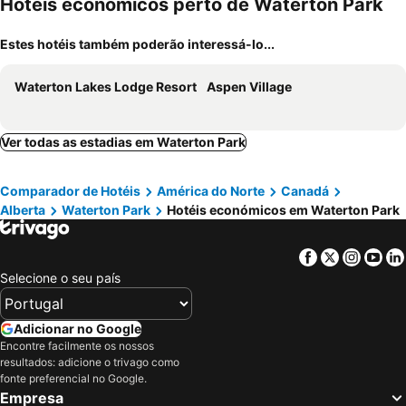
Hotéis económicos perto de Waterton Park
Estes hotéis também poderão interessá-lo...
Waterton Lakes Lodge Resort
Aspen Village
Ver todas as estadias em Waterton Park
Comparador de Hotéis
América do Norte
Canadá
Alberta
Waterton Park
Hotéis económicos em Waterton Park
Facebook
Twitter
Insta
Yo
Selecione o seu país
Adicionar no Google
Encontre facilmente os nossos
resultados: adicione o trivago como
fonte preferencial no Google.
Empresa