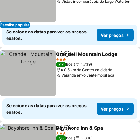
Vistas incomparáveis do Lago Waterton
Ver
Escolha popular
Selecione as datas para ver os preços
Ver preços
exatos.
Crandell Mountain Lodge
Partilhar
Adicionar aos favoritos
V
3 Estrelas
7,7
Boa
1.739
a 0.5 km de Centro da cidade
Varanda envolvente mobiliada
Ver preços
Selecione as datas para ver os preços
Ver preços
exatos.
Bayshore Inn & Spa
Partilhar
Adicionar aos favoritos
Ver pr
3 Estrelas
7,8
Boa
2.396