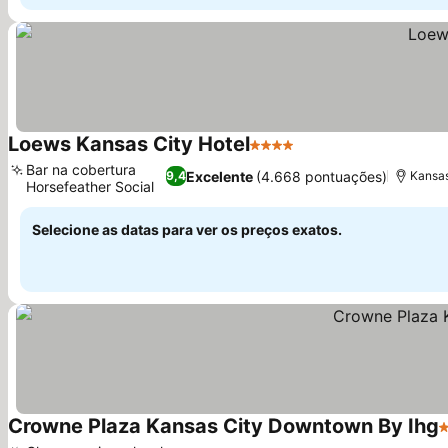
Loews Kansas City Hotel
4 Estrelas
Ver preços
Bar na cobertura
Excelente
(4.668 pontuações)
9,4
Kansas
Horsefeather Social
Ver preços
Selecione as datas para ver os preços exatos.
Crowne Plaza Kansas City Downtown By Ihg
4