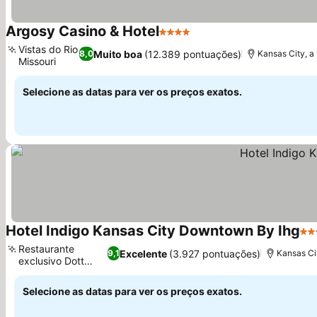
Argosy Casino & Hotel
4 Estrelas
Ver preços
Vistas do Rio
Muito boa
(12.389 pontuações)
8,0
Kansas City, a
Missouri
Ver preços
Selecione as datas para ver os preços exatos.
Hotel Indigo Kansas City Downtown By Ihg
4 E
Restaurante
Excelente
(3.927 pontuações)
9,1
Kansas Ci
exclusivo Dott
Ver preços
Boss
Selecione as datas para ver os preços exatos.