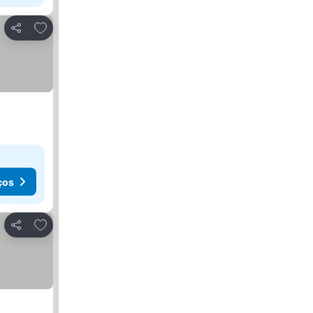
Adicionar aos favoritos
Partilhar
ços
Adicionar aos favoritos
Partilhar