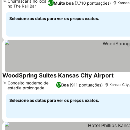
Churrascaria no local
Muito boa
(7.710 pontuações)
8,3
Kansas 
no The Rail Bar
Ver preços
Selecione as datas para ver os preços exatos.
WoodSpring Suites Kansas City Airport
Ver pr
Conceito moderno de
Boa
(911 pontuações)
7,7
Kansas City
estadia prolongada
Ver preços
Selecione as datas para ver os preços exatos.