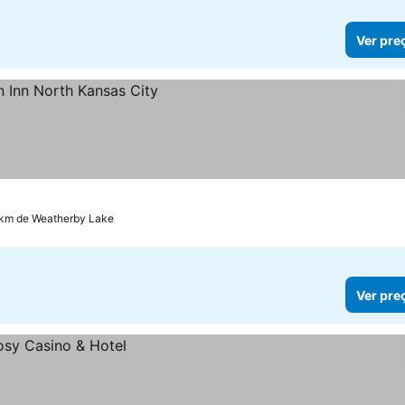
Ver pre
s
7 km de Weatherby Lake
Ver pre