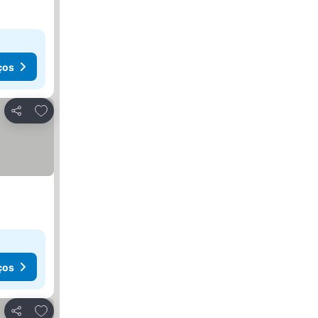
ços
Adicionar aos favoritos
Partilhar
ços
Adicionar aos favoritos
Partilhar