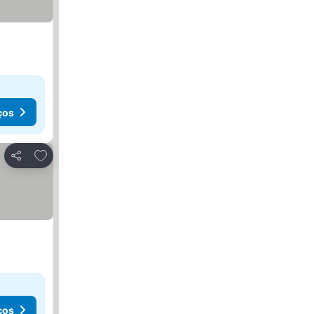
ços
Adicionar aos favoritos
Partilhar
ços