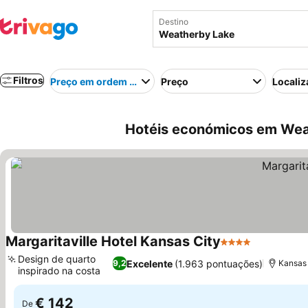
Destino
Filtros
Preço em ordem crescente
Preço
Localiz
Hotéis económicos em Wea
Margaritaville Hotel Kansas City
4 Estrelas
Ver preço
Design de quarto
Excelente
(1.963 pontuações)
9,2
Kansas 
inspirado na costa
Ver preços
€ 142
De