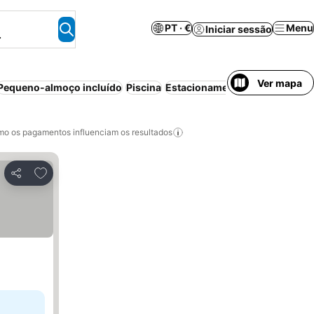
PT · €
Menu
Iniciar sessão
.
Ver mapa
Pequeno-almoço incluído
Piscina
Estacionamento
Cancelamento
o os pagamentos influenciam os resultados
Adicionar aos favoritos
Partilhar