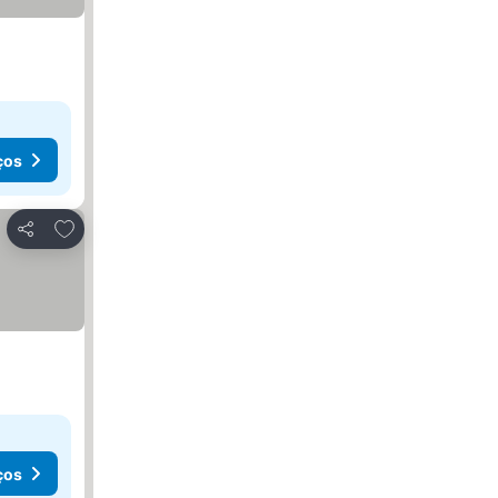
ços
Adicionar aos favoritos
Partilhar
ços