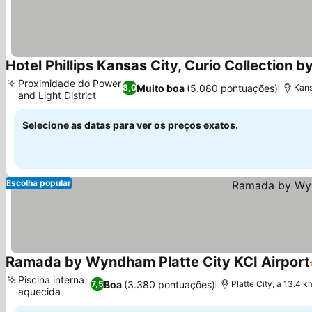
Hotel Phillips Kansas City, Curio Collection by
Proximidade do Power
Muito boa
(5.080 pontuações)
8,0
Kans
and Light District
Ver preços
Selecione as datas para ver os preços exatos.
Escolha popular
Ramada by Wyndham Platte City KCI Airport
Piscina interna
Boa
(3.380 pontuações)
7,5
Platte City, a 13.4 
aquecida
Ver preços