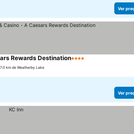
Ver pre
sars Rewards Destination
4 Estrelas
Ver preços
 17.0 km de Weatherby Lake
Ver pre