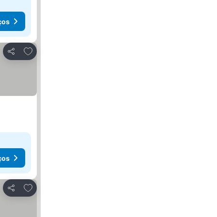
ços
Adicionar aos favoritos
Partilhar
ços
Adicionar aos favoritos
Partilhar