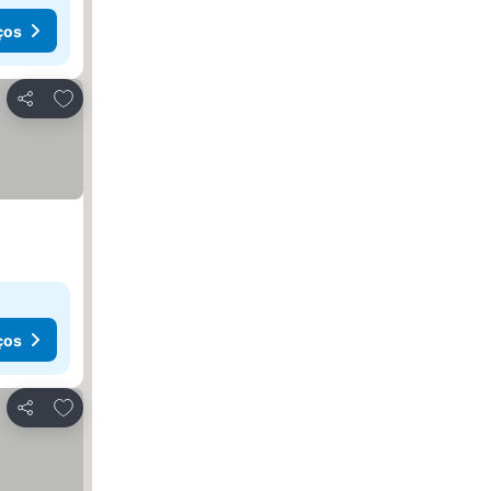
ços
Adicionar aos favoritos
Partilhar
ços
Adicionar aos favoritos
Partilhar