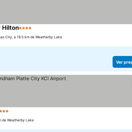
 Hilton
4 Estrelas
Ver preços
as City, a 18.5 km de Weatherby Lake
Ver pre
3 Estrelas
Ver preços
km de Weatherby Lake