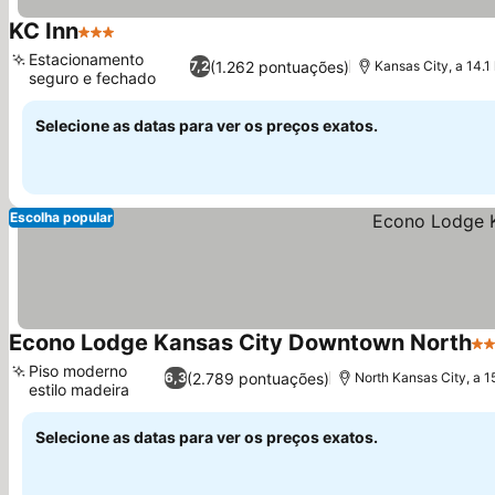
KC Inn
3 Estrelas
Ver preços
Estacionamento
(1.262 pontuações)
7,2
Kansas City, a 14.
seguro e fechado
Ver preços
Selecione as datas para ver os preços exatos.
Escolha popular
Econo Lodge Kansas City Downtown North
2 
Piso moderno
(2.789 pontuações)
6,3
North Kansas City, a 
estilo madeira
Ver preços
Selecione as datas para ver os preços exatos.