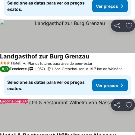
Selecione as datas para ver os preços
Ver preços
exatos.
Partilhar
Ad
Landgasthof zur Burg Grenzau
Hotel
Planos futuros para área de bem-estar
3 Estrelas
8,9
Excelente
1.967
Höhr-Grenzhausen, a 19.7 km de Weinähr
Selecione as datas para ver os preços
Ver preços
exatos.
Escolha popular
Partilhar
Ad