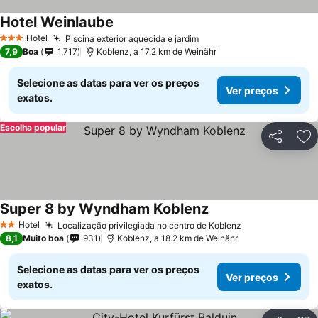
Hotel Weinlaube
Hotel
Piscina exterior aquecida e jardim
3 Estrelas
7,9
Boa
1.717
Koblenz, a 17.2 km de Weinähr
Selecione as datas para ver os preços
Ver preços
exatos.
Escolha popular
Partilhar
Ad
Super 8 by Wyndham Koblenz
Hotel
Localização privilegiada no centro de Koblenz
2 Estrelas
8,1
Muito boa
931
Koblenz, a 18.2 km de Weinähr
Selecione as datas para ver os preços
Ver preços
exatos.