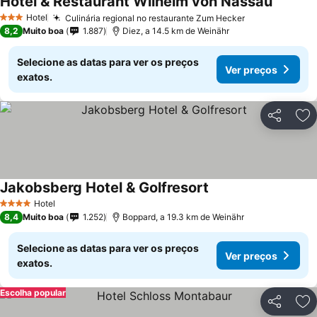
Hotel & Restaurant Wilhelm von Nassau
Hotel
Culinária regional no restaurante Zum Hecker
3 Estrelas
8,2
Muito boa
1.887
Diez, a 14.5 km de Weinähr
Selecione as datas para ver os preços
Ver preços
exatos.
Partilhar
Ad
Jakobsberg Hotel & Golfresort
Hotel
4 Estrelas
8,4
Muito boa
1.252
Boppard, a 19.3 km de Weinähr
Selecione as datas para ver os preços
Ver preços
exatos.
Escolha popular
Partilhar
Ad