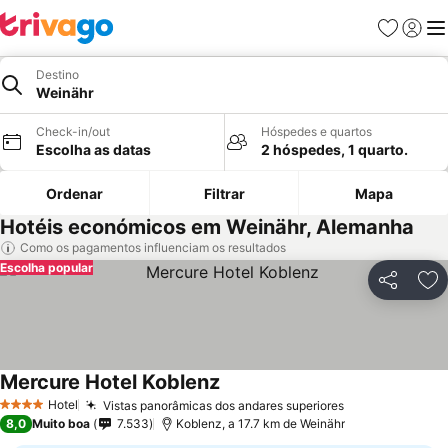
Favoritos
Iniciar
Me
Destino
Weinähr
Check-in/out
Hóspedes e quartos
Escolha as datas
2 hóspedes, 1 quarto.
Ordenar
Filtrar
Mapa
Hotéis económicos em Weinähr, Alemanha
Como os pagamentos influenciam os resultados
Escolha popular
Partilhar
Ad
Mercure Hotel Koblenz
Hotel
Vistas panorâmicas dos andares superiores
4 Estrelas
8,0
Muito boa
7.533
Koblenz, a 17.7 km de Weinähr