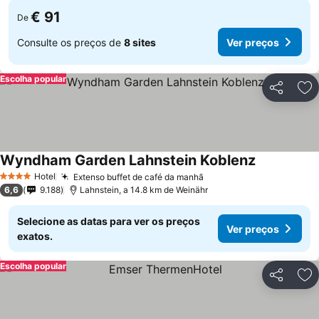
€ 91
De
Consulte os preços de
8 sites
Ver preços
Escolha popular
Partilhar
Ad
Wyndham Garden Lahnstein Koblenz
Hotel
Extenso buffet de café da manhã
4 Estrelas
6,6
9.188
Lahnstein, a 14.8 km de Weinähr
Selecione as datas para ver os preços
Ver preços
exatos.
Escolha popular
Partilhar
Ad