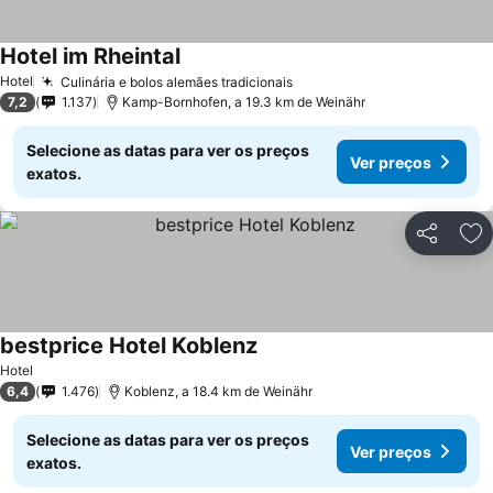
Hotel im Rheintal
Hotel
Culinária e bolos alemães tradicionais
7,2
1.137
Kamp-Bornhofen, a 19.3 km de Weinähr
Selecione as datas para ver os preços
Ver preços
exatos.
Partilhar
Ad
bestprice Hotel Koblenz
Hotel
6,4
1.476
Koblenz, a 18.4 km de Weinähr
Selecione as datas para ver os preços
Ver preços
exatos.