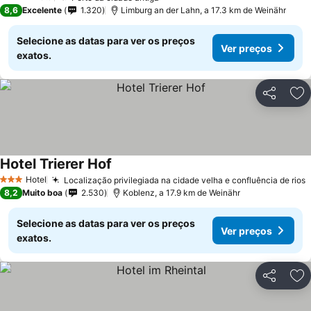
4 Estrelas
8,6
Excelente
1.320
Limburg an der Lahn, a 17.3 km de Weinähr
Selecione as datas para ver os preços
Ver preços
exatos.
Partilhar
Ad
Hotel Trierer Hof
Hotel
Localização privilegiada na cidade velha e confluência de rios
3 Estrelas
8,2
Muito boa
2.530
Koblenz, a 17.9 km de Weinähr
Selecione as datas para ver os preços
Ver preços
exatos.
Partilhar
Ad