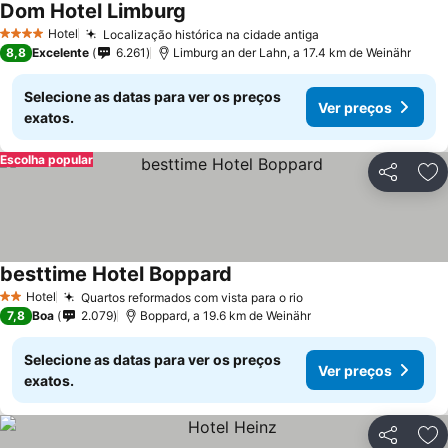
Dom Hotel Limburg
Hotel
Localização histórica na cidade antiga
4 Estrelas
8,8
Excelente
6.261
Limburg an der Lahn, a 17.4 km de Weinähr
Selecione as datas para ver os preços
Ver preços
exatos.
Escolha popular
Partilhar
Ad
besttime Hotel Boppard
Hotel
Quartos reformados com vista para o rio
2 Estrelas
7,8
Boa
2.079
Boppard, a 19.6 km de Weinähr
Selecione as datas para ver os preços
Ver preços
exatos.
Partilhar
Ad