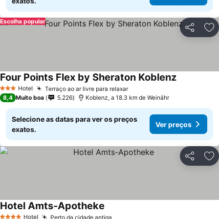
exatos.
Escolha popular
Partilhar
Ad
Four Points Flex by Sheraton Koblenz
Hotel
Terraço ao ar livre para relaxar
3 Estrelas
8,4
Muito boa
5.226
Koblenz, a 18.3 km de Weinähr
Selecione as datas para ver os preços
Ver preços
exatos.
Partilhar
Ad
Hotel Amts-Apotheke
Hotel
Perto da cidade antiga