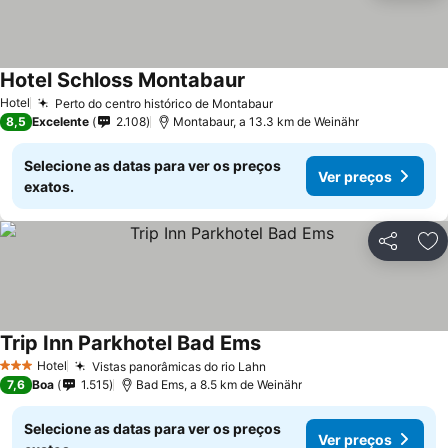
Hotel Schloss Montabaur
Hotel
Perto do centro histórico de Montabaur
8,5
Excelente
2.108
Montabaur, a 13.3 km de Weinähr
Selecione as datas para ver os preços
Ver preços
exatos.
Partilhar
Ad
Trip Inn Parkhotel Bad Ems
Hotel
Vistas panorâmicas do rio Lahn
3 Estrelas
7,6
Boa
1.515
Bad Ems, a 8.5 km de Weinähr
Selecione as datas para ver os preços
Ver preços