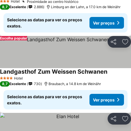
Hotel
Proximidade ao centro histórico
3 Estrelas
8,7
Excelente
2.886
Limburg an der Lahn, a 17.0 km de Weinähr
Selecione as datas para ver os preços
Ver preços
exatos.
Escolha popular
Partilhar
Ad
Landgasthof Zum Weissen Schwanen
Hotel
4 Estrelas
8,7
Excelente
730
Braubach, a 14.8 km de Weinähr
Selecione as datas para ver os preços
Ver preços
exatos.
Partilhar
Ad