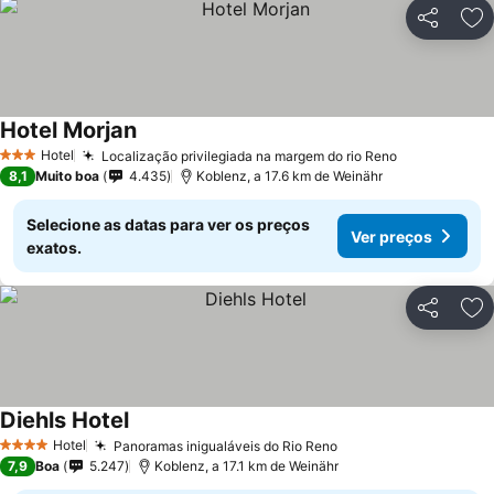
Partilhar
Ad
Hotel Morjan
Hotel
Localização privilegiada na margem do rio Reno
3 Estrelas
8,1
Muito boa
4.435
Koblenz, a 17.6 km de Weinähr
Selecione as datas para ver os preços
Ver preços
exatos.
Partilhar
Ad
Diehls Hotel
Hotel
Panoramas inigualáveis do Rio Reno
4 Estrelas
7,9
Boa
5.247
Koblenz, a 17.1 km de Weinähr