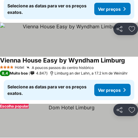
Selecione as datas para ver os preços
Ver preços
exatos.
Partilhar
Ad
Vienna House Easy by Wyndham Limburg
Hotel
A poucos passos do centro histórico
4 Estrelas
8,4
Muito boa
4.847
Limburg an der Lahn, a 17.2 km de Weinähr
Selecione as datas para ver os preços
Ver preços
exatos.
Escolha popular
Partilhar
Ad