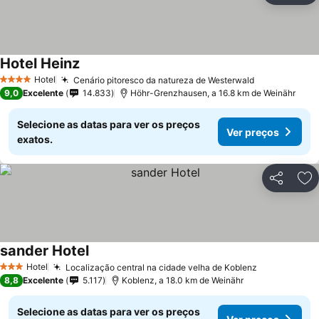
Hotel Heinz
Hotel
Cenário pitoresco da natureza de Westerwald
4 Estrelas
9,0
Excelente
14.833
Höhr-Grenzhausen, a 16.8 km de Weinähr
Selecione as datas para ver os preços
Ver preços
exatos.
Partilhar
Ad
sander Hotel
Hotel
Localização central na cidade velha de Koblenz
3 Estrelas
8,8
Excelente
5.117
Koblenz, a 18.0 km de Weinähr
Selecione as datas para ver os preços