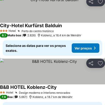
Partilhar
Ad
City-Hotel Kurfürst Balduin
Hotel
Perto do centro histórico
3 Estrelas
8,1
Muito boa
2.826
Koblenz, a 18.4 km de Weinähr
Selecione as datas para ver os preços
Ver preços
exatos.
Partilhar
Ad
B&B HOTEL Koblenz-City
Hotel
Design moderno e interiores renovados
2 Estrelas
7,9
Boa
5.667
Koblenz, a 18.7 km de Weinähr