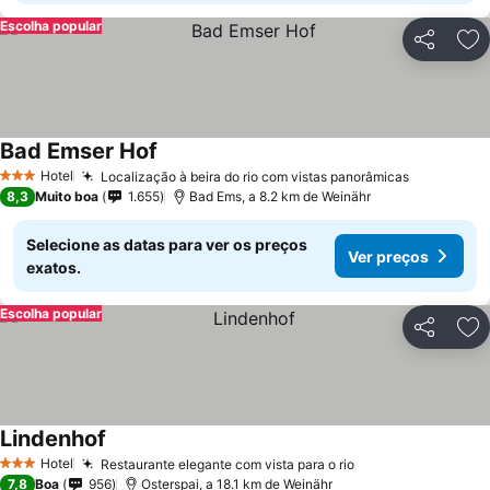
Escolha popular
Partilhar
Ad
Bad Emser Hof
Hotel
Localização à beira do rio com vistas panorâmicas
3 Estrelas
8,3
Muito boa
1.655
Bad Ems, a 8.2 km de Weinähr
Selecione as datas para ver os preços
Ver preços
exatos.
Escolha popular
Partilhar
Ad
Lindenhof
Hotel
Restaurante elegante com vista para o rio
3 Estrelas
7,8
Boa
956
Osterspai, a 18.1 km de Weinähr