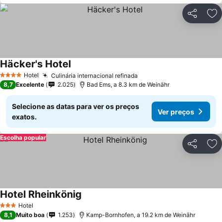
Partilhar
Ad
Häcker's Hotel
Hotel
Culinária internacional refinada
4 Estrelas
8,7
Excelente
2.025
Bad Ems, a 8.3 km de Weinähr
Selecione as datas para ver os preços
Ver preços
exatos.
Escolha popular
Partilhar
Ad
Hotel Rheinkönig
Hotel
3 Estrelas
8,1
Muito boa
1.253
Kamp-Bornhofen, a 19.2 km de Weinähr