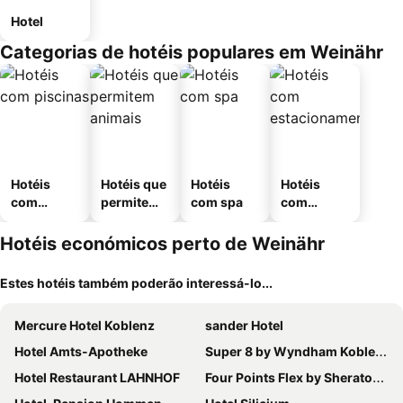
Hotel
Categorias de hotéis populares em Weinähr
Hotéis
Hotéis que
Hotéis
Hotéis
com
permitem
com spa
com
piscinas
animais
estaciona
mento
Hotéis económicos perto de Weinähr
Estes hotéis também poderão interessá-lo...
Mercure Hotel Koblenz
sander Hotel
Hotel Amts-Apotheke
Super 8 by Wyndham Koblenz
Hotel Restaurant LAHNHOF
Four Points Flex by Sheraton Koblenz