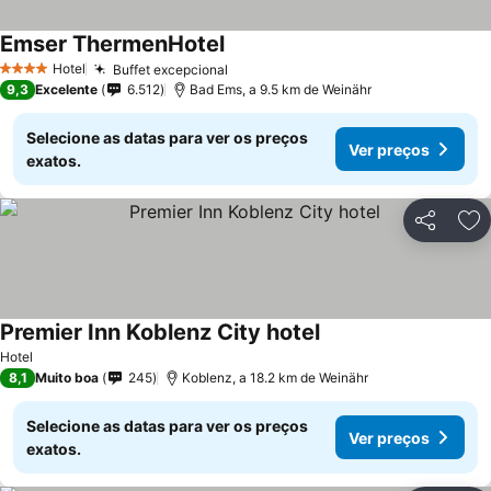
Emser ThermenHotel
Hotel
Buffet excepcional
4 Estrelas
9,3
Excelente
6.512
Bad Ems, a 9.5 km de Weinähr
Selecione as datas para ver os preços
Ver preços
exatos.
Partilhar
Ad
Premier Inn Koblenz City hotel
Hotel
8,1
Muito boa
245
Koblenz, a 18.2 km de Weinähr
Selecione as datas para ver os preços
Ver preços
exatos.