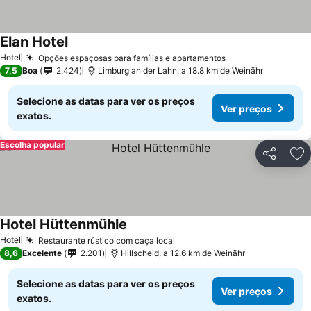
Elan Hotel
Hotel
Opções espaçosas para famílias e apartamentos
7,5
Boa
2.424
Limburg an der Lahn, a 18.8 km de Weinähr
Selecione as datas para ver os preços
Ver preços
exatos.
Escolha popular
Partilhar
Ad
Hotel Hüttenmühle
Hotel
Restaurante rústico com caça local
8,6
Excelente
2.201
Hillscheid, a 12.6 km de Weinähr
Selecione as datas para ver os preços
Ver preços
exatos.