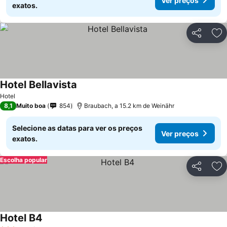
Ver preços
exatos.
Partilhar
Ad
Hotel Bellavista
Hotel
8,1
Muito boa
854
Braubach, a 15.2 km de Weinähr
Selecione as datas para ver os preços
Ver preços
exatos.
Escolha popular
Partilhar
Ad
Hotel B4