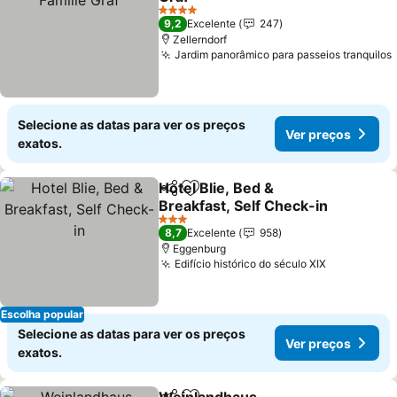
4 Estrelas
9,2
Excelente
247
Zellerndorf
Jardim panorâmico para passeios tranquilos
Selecione as datas para ver os preços
Ver preços
exatos.
Hotel Blie, Bed &
Partilhar
Adicionar aos favoritos
Breakfast, Self Check-in
3 Estrelas
8,7
Excelente
958
Eggenburg
Edifício histórico do século XIX
Escolha popular
Selecione as datas para ver os preços
Ver preços
exatos.