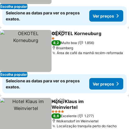
Escolha popular
Selecione as datas para ver os preços
Ver preços
exatos.
OEKOTEL Korneuburg
Partilhar
Adicionar aos favoritos
1 Estrelas
8,2
Muito boa
1.856
Bisamberg
Área de café da manhã recém-reformada
Escolha popular
Selecione as datas para ver os preços
Ver preços
exatos.
Hotel Klaus im
Partilhar
Adicionar aos favoritos
Weinviertel
4 Estrelas
8,6
Excelente
1.277
Wolkersdorf im Weinviertel
Localização tranquila perto do riacho