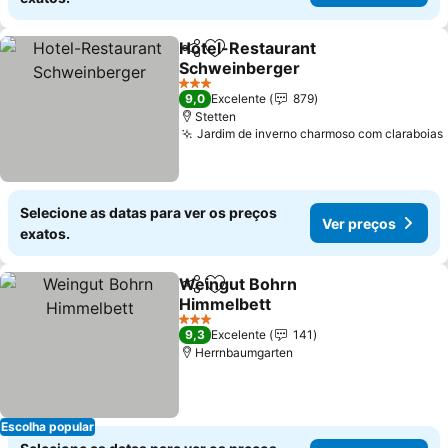
Hotel-Restaurant
Partilhar
Adicionar aos favoritos
Schweinberger
3 Estrelas
9,0
Excelente
879
Stetten
Jardim de inverno charmoso com claraboias
Selecione as datas para ver os preços
Ver preços
exatos.
Weingut Bohrn
Partilhar
Adicionar aos favoritos
Himmelbett
3 Estrelas
9,3
Excelente
141
Herrnbaumgarten
Escolha popular