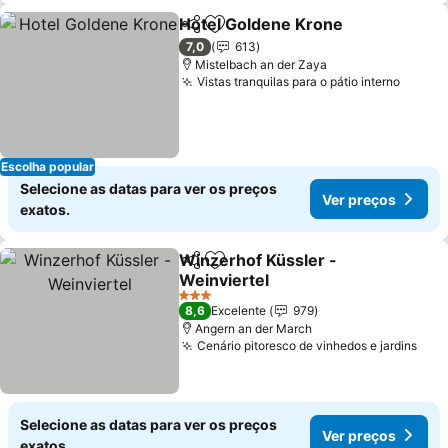
Hotel Goldene Krone
Partilhar
Adicionar aos favoritos
7,0
613
Mistelbach an der Zaya
Vistas tranquilas para o pátio interno
Escolha popular
Selecione as datas para ver os preços
Ver preços
exatos.
Winzerhof Küssler -
Partilhar
Adicionar aos favoritos
Weinviertel
3 Estrelas
8,6
Excelente
979
Angern an der March
Cenário pitoresco de vinhedos e jardins
Selecione as datas para ver os preços
Ver preços
exatos.