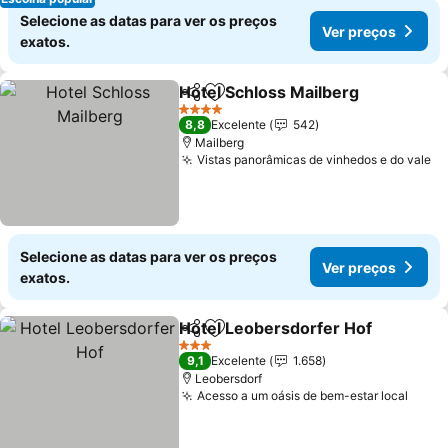
Selecione as datas para ver os preços
Ver preços
exatos.
Hotel Schloss Mailberg
Partilhar
Adicionar aos favoritos
4 Estrelas
8,8
Excelente
542
Mailberg
Vistas panorâmicas de vinhedos e do vale
Selecione as datas para ver os preços
Ver preços
exatos.
Hotel Leobersdorfer Hof
Partilhar
Adicionar aos favoritos
3 Estrelas
9,1
Excelente
1.658
Leobersdorf
Acesso a um oásis de bem-estar local