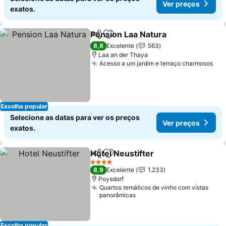
Ver preços
exatos.
Pension Laa Natura
Partilhar
Adicionar aos favoritos
8,8
Excelente
563
Laa an der Thaya
Acesso a um jardim e terraço charmosos
Escolha popular
Selecione as datas para ver os preços
Ver preços
exatos.
Hotel Neustifter
Partilhar
Adicionar aos favoritos
4 Estrelas
8,9
Excelente
1.233
Poysdorf
Quartos temáticos de vinho com vistas
panorâmicas
Escolha popular