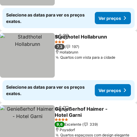
Selecione as datas para ver os preços
Ver preços
exatos.
Stadthotel Hollabrunn
Partilhar
Adicionar aos favoritos
3 Estrelas
7,3
197
Hollabrunn
Quartos com vista para a cidade
Selecione as datas para ver os preços
Ver preços
exatos.
Genießerhof Haimer -
Partilhar
Adicionar aos favoritos
Hotel Garni
4 Estrelas
9,6
Excelente
339
Poysdorf
Quartos espaçosos com design elegante