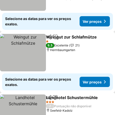
Selecione as datas para ver os preços
Ver preços
exatos.
Weingut zur Schlafmütze
Partilhar
Adicionar aos favoritos
1 Estrelas
9,5
Excelente
21
Herrnbaumgarten
Selecione as datas para ver os preços
Ver preços
exatos.
Landhotel Schustermühle
Partilhar
Adicionar aos favoritos
3 Estrelas
/
Pontuação não disponível
Seefeld-Kadolz