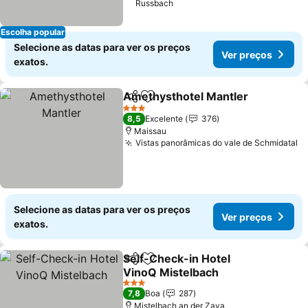
Russbach
Escolha popular
Selecione as datas para ver os preços
Ver preços
exatos.
Amethysthotel Mantler
Partilhar
Adicionar aos favoritos
3 Estrelas
8,5
Excelente
376
Maissau
Vistas panorâmicas do vale de Schmidatal
Selecione as datas para ver os preços
Ver preços
exatos.
Self-Check-in Hotel
Partilhar
Adicionar aos favoritos
VinoQ Mistelbach
3 Estrelas
7,8
Boa
287
Mistelbach an der Zaya