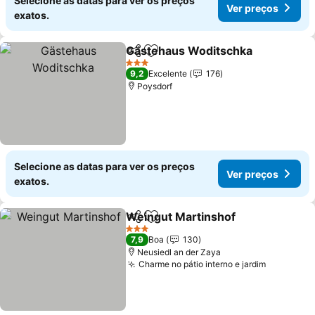
Selecione as datas para ver os preços
Ver preços
exatos.
Gästehaus Woditschka
Partilhar
Adicionar aos favoritos
3 Estrelas
9,2
Excelente
176
Poysdorf
Selecione as datas para ver os preços
Ver preços
exatos.
Weingut Martinshof
Partilhar
Adicionar aos favoritos
3 Estrelas
7,9
Boa
130
Neusiedl an der Zaya
Charme no pátio interno e jardim