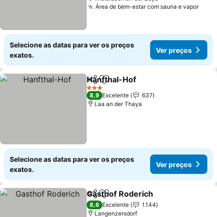
Área de bem-estar com sauna e vapor
Selecione as datas para ver os preços
Ver preços
exatos.
Hanfthal-Hof
Partilhar
Adicionar aos favoritos
3 Estrelas
8,9
Excelente
637
Laa an der Thaya
Selecione as datas para ver os preços
Ver preços
exatos.
Gasthof Roderich
Partilhar
Adicionar aos favoritos
8,6
Excelente
1.144
Langenzersdorf