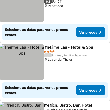
6,1
24
Palterndorf
Selecione as datas para ver os preços
Ver preços
exatos.
Therme Laa - Hotel & Spa
Partilhar
Adicionar aos favoritos
4 Estrelas
/
Pontuação não disponível
Laa an der Thaya
Selecione as datas para ver os preços
Ver preços
exatos.
freilich. Bistro. Bar. Hotel
Partilhar
Adicionar aos favoritos