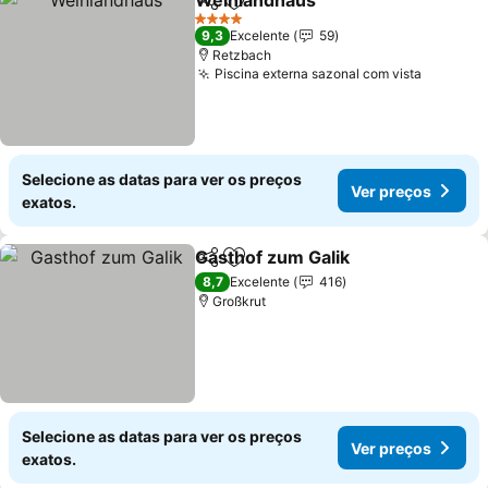
Weinlandhaus
Partilhar
Adicionar aos favoritos
4 Estrelas
9,3
Excelente
59
Retzbach
Piscina externa sazonal com vista
Selecione as datas para ver os preços
Ver preços
exatos.
Gasthof zum Galik
Partilhar
Adicionar aos favoritos
8,7
Excelente
416
Großkrut
Selecione as datas para ver os preços
Ver preços
exatos.