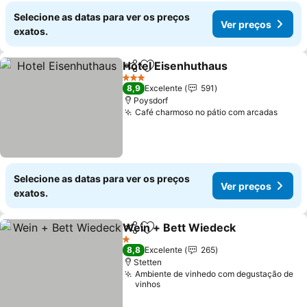
Selecione as datas para ver os preços
Ver preços
exatos.
Hotel Eisenhuthaus
Partilhar
Adicionar aos favoritos
3 Estrelas
8,9
Excelente
591
Poysdorf
Café charmoso no pátio com arcadas
Selecione as datas para ver os preços
Ver preços
exatos.
Wein + Bett Wiedeck
Partilhar
Adicionar aos favoritos
1 Estrelas
8,8
Excelente
265
Stetten
Ambiente de vinhedo com degustação de
vinhos