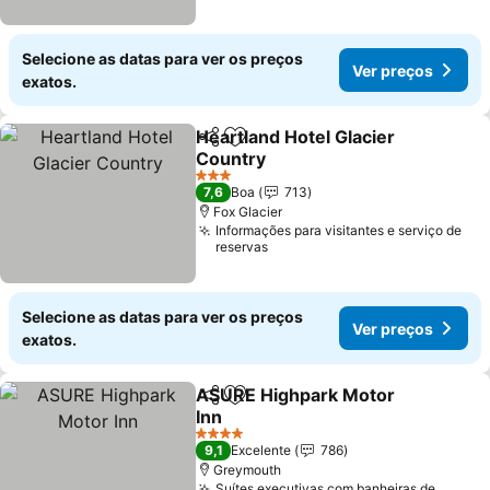
Selecione as datas para ver os preços
Ver preços
exatos.
Heartland Hotel Glacier
Partilhar
Adicionar aos favoritos
Country
3 Estrelas
7,6
Boa
713
Fox Glacier
Informações para visitantes e serviço de
reservas
Selecione as datas para ver os preços
Ver preços
exatos.
ASURE Highpark Motor
Partilhar
Adicionar aos favoritos
Inn
4 Estrelas
9,1
Excelente
786
Greymouth
Suítes executivas com banheiras de