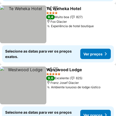
Te Weheka Hotel
Partilhar
Adicionar aos favoritos
4 Estrelas
8,4
Muito boa
827
Fox Glacier
Experiência de hotel boutique
Selecione as datas para ver os preços
Ver preços
exatos.
Westwood Lodge
Partilhar
Adicionar aos favoritos
5 Estrelas
9,0
Excelente
625
Franz Josef Glacier
Ambiente luxuoso de lodge rústico
Selecione as datas para ver os preços
Ver preços