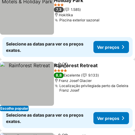
Holiday Park
3 Estrelas
7,3
1.585
Hokitika
Piscina exterior sazonal
Selecione as datas para ver os preços
Ver preços
exatos.
Rainforest Retreat
Partilhar
Adicionar aos favoritos
4 Estrelas
8,8
Excelente
9.133
Franz Josef Glacier
Localização privilegiada perto da Geleira
Franz Josef
Escolha popular
Selecione as datas para ver os preços
Ver preços
exatos.