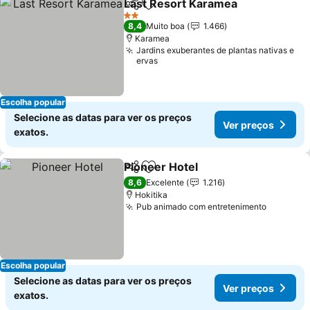
Last Resort Karamea
Partilhar
Adicionar aos favoritos
2 Estrelas
8,4
Muito boa
1.466
Karamea
Jardins exuberantes de plantas nativas e
ervas
Escolha popular
Selecione as datas para ver os preços
Ver preços
exatos.
Pioneer Hotel
Partilhar
Adicionar aos favoritos
8,6
Excelente
1.216
Hokitika
Pub animado com entretenimento
Escolha popular
Selecione as datas para ver os preços
Ver preços
exatos.