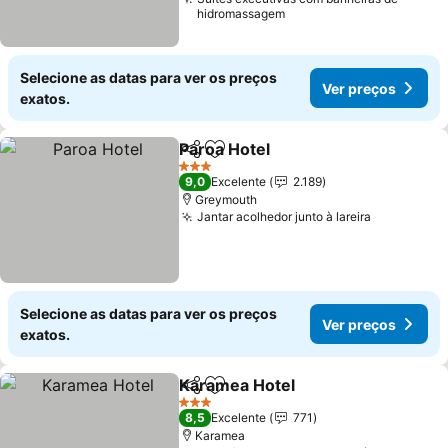
hidromassagem
Selecione as datas para ver os preços
Ver preços
exatos.
Paroa Hotel
Partilhar
Adicionar aos favoritos
3 Estrelas
9,0
Excelente
2.189
Greymouth
Jantar acolhedor junto à lareira
Selecione as datas para ver os preços
Ver preços
exatos.
Karamea Hotel
Partilhar
Adicionar aos favoritos
3 Estrelas
8,5
Excelente
771
Karamea