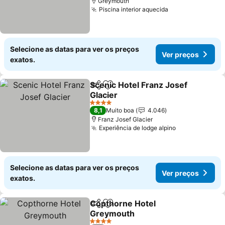
Greymouth
Piscina interior aquecida
Selecione as datas para ver os preços
Ver preços
exatos.
Scenic Hotel Franz Josef
Partilhar
Adicionar aos favoritos
Glacier
4 Estrelas
8,1
Muito boa
4.046
Franz Josef Glacier
Experiência de lodge alpino
Selecione as datas para ver os preços
Ver preços
exatos.
Copthorne Hotel
Partilhar
Adicionar aos favoritos
Greymouth
4 Estrelas