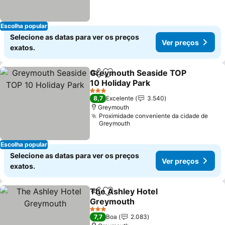
Escolha popular
Selecione as datas para ver os preços
Ver preços
exatos.
Greymouth Seaside TOP
Partilhar
Adicionar aos favoritos
10 Holiday Park
3 Estrelas
8,7
Excelente
3.540
Greymouth
Proximidade conveniente da cidade de
Greymouth
Escolha popular
Selecione as datas para ver os preços
Ver preços
exatos.
The Ashley Hotel
Partilhar
Adicionar aos favoritos
Greymouth
3 Estrelas
7,7
Boa
2.083