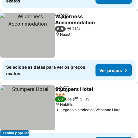
exatos.
Wilderness
Partilhar
Adicionar aos favoritos
Accommodation
6,8
718
Haast
Selecione as datas para ver os preços
Ver preços
exatos.
Stumpers Hotel
Partilhar
Adicionar aos favoritos
3 Estrelas
7,8
Boa
2.102
Hokitika
Legado histórico do Westland Hotel
Escolha popular