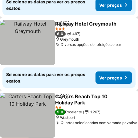
Selecione as datas para ver os preços
Ver preços
exatos.
Railway Hotel Greymouth
Partilhar
Adicionar aos favoritos
3 Estrelas
6,6
497
Greymouth
Diversas opções de refeições e bar
Selecione as datas para ver os preços
Ver preços
exatos.
Carters Beach Top 10
Partilhar
Adicionar aos favoritos
Holiday Park
2 Estrelas
9,0
Excelente
1.267
Westport
Quartos selecionados com varanda privativa