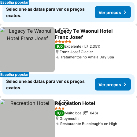
Escolha popular
Selecione as datas para ver os preços
Ver preços
exatos.
Legacy Te Waonui Hotel
Partilhar
Adicionar aos favoritos
Franz Josef
5 Estrelas
9,0
Excelente
2.351
Franz Josef Glacier
Tratamentos no Amaia Day Spa
Escolha popular
Selecione as datas para ver os preços
Ver preços
exatos.
Recreation Hotel
Partilhar
Adicionar aos favoritos
3 Estrelas
8,0
Muito boa
646
Greymouth
Restaurante Buccleugh's on High