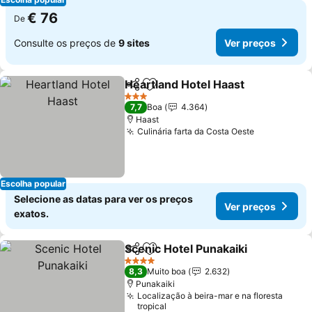
€ 76
De
Consulte os preços de
9 sites
Ver preços
Heartland Hotel Haast
Partilhar
Adicionar aos favoritos
3 Estrelas
7,7
Boa
4.364
Haast
Culinária farta da Costa Oeste
Escolha popular
Selecione as datas para ver os preços
Ver preços
exatos.
Scenic Hotel Punakaiki
Partilhar
Adicionar aos favoritos
4 Estrelas
8,3
Muito boa
2.632
Punakaiki
Localização à beira-mar e na floresta
tropical