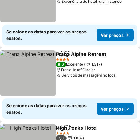
Experiência de hotel rural histórico
Selecione as datas para ver os preços
Ver preços
exatos.
Franz Alpine Retreat
Partilhar
Adicionar aos favoritos
4 Estrelas
8,6
Excelente
1.317
Franz Josef Glacier
Serviços de massagem no local
Selecione as datas para ver os preços
Ver preços
exatos.
High Peaks Hotel
Partilhar
Adicionar aos favoritos
4 Estrelas
7,0
1.067