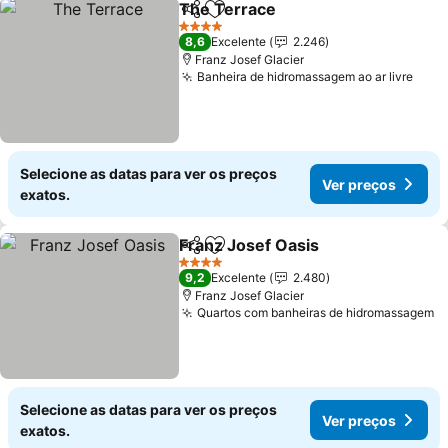
The Terrace
Partilhar
Adicionar aos favoritos
4 Estrelas
8,6
Excelente
2.246
Franz Josef Glacier
Banheira de hidromassagem ao ar livre
Selecione as datas para ver os preços
Ver preços
exatos.
Franz Josef Oasis
Partilhar
Adicionar aos favoritos
4 Estrelas
9,2
Excelente
2.480
Franz Josef Glacier
Quartos com banheiras de hidromassagem
Selecione as datas para ver os preços
Ver preços
exatos.