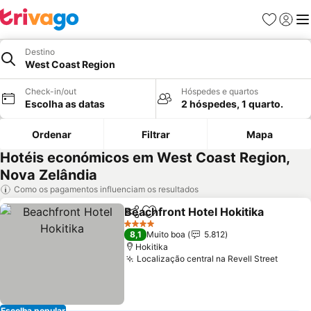
Favoritos
Iniciar
Me
Destino
West Coast Region
Check-in/out
Hóspedes e quartos
Escolha as datas
2 hóspedes, 1 quarto.
Ordenar
Filtrar
Mapa
Hotéis económicos em West Coast Region,
Nova Zelândia
Como os pagamentos influenciam os resultados
Beachfront Hotel Hokitika
Partilhar
Adicionar aos favoritos
4 Estrelas
8,1
Muito boa
5.812
Hokitika
Localização central na Revell Street
Escolha popular