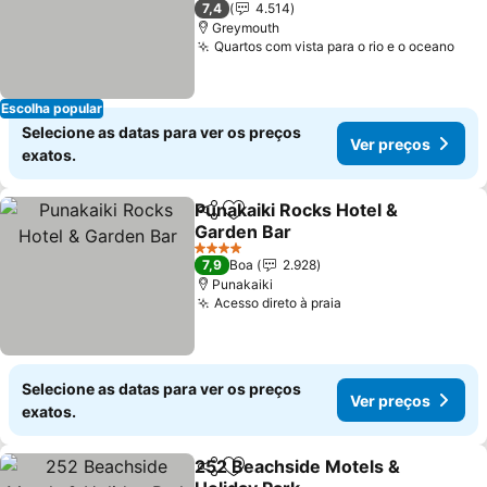
7,4
4.514
Greymouth
Quartos com vista para o rio e o oceano
Escolha popular
Selecione as datas para ver os preços
Ver preços
exatos.
Punakaiki Rocks Hotel &
Partilhar
Adicionar aos favoritos
Garden Bar
4 Estrelas
7,9
Boa
2.928
Punakaiki
Acesso direto à praia
Selecione as datas para ver os preços
Ver preços
exatos.
252 Beachside Motels &
Partilhar
Adicionar aos favoritos