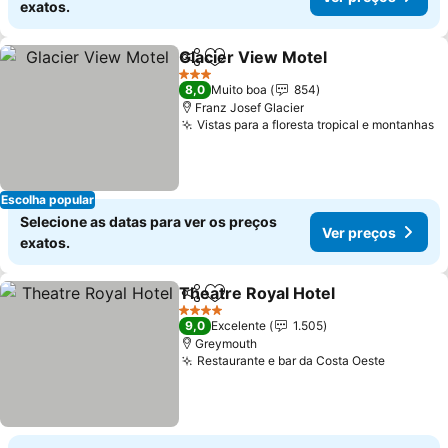
exatos.
Glacier View Motel
Partilhar
Adicionar aos favoritos
3 Estrelas
8,0
Muito boa
854
Franz Josef Glacier
Vistas para a floresta tropical e montanhas
Escolha popular
Selecione as datas para ver os preços
Ver preços
exatos.
Theatre Royal Hotel
Partilhar
Adicionar aos favoritos
4 Estrelas
9,0
Excelente
1.505
Greymouth
Restaurante e bar da Costa Oeste