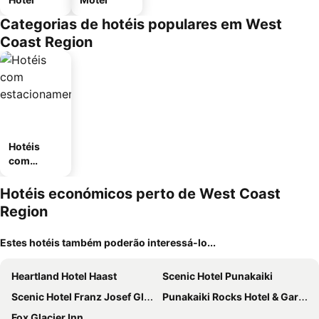
Categorias de hotéis populares em West
Coast Region
Hotéis
com
estaciona
mento
Hotéis económicos perto de West Coast
Region
Estes hotéis também poderão interessá-lo...
Heartland Hotel Haast
Scenic Hotel Punakaiki
Scenic Hotel Franz Josef Glacier
Punakaiki Rocks Hotel & Garden Bar
Fox Glacier Inn