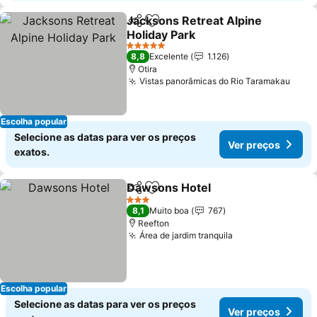
Jacksons Retreat Alpine
Partilhar
Adicionar aos favoritos
Holiday Park
5 Estrelas
8,8
Excelente
1.126
Otira
Vistas panorâmicas do Rio Taramakau
Escolha popular
Selecione as datas para ver os preços
Ver preços
exatos.
Dawsons Hotel
Partilhar
Adicionar aos favoritos
3 Estrelas
8,1
Muito boa
767
Reefton
Área de jardim tranquila
Escolha popular
Selecione as datas para ver os preços
Ver preços