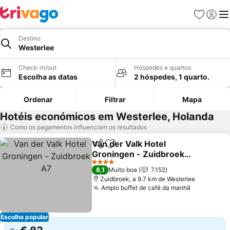
Favoritos
Iniciar
Me
Destino
Westerlee
Check-in/out
Hóspedes e quartos
Escolha as datas
2 hóspedes, 1 quarto.
Ordenar
Filtrar
Mapa
Hotéis económicos em Westerlee, Holanda
Como os pagamentos influenciam os resultados
Van der Valk Hotel
Partilhar
Adicionar aos favoritos
Groningen - Zuidbroek
A7
4 Estrelas
8,1
Muito boa
7.152
Zuidbroek, a 9.7 km de Westerlee
Amplo buffet de café da manhã
Escolha popular