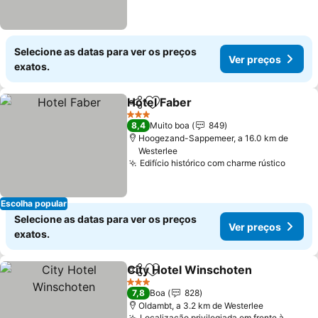
Selecione as datas para ver os preços
Ver preços
exatos.
Hotel Faber
Partilhar
Adicionar aos favoritos
3 Estrelas
8,4
Muito boa
849
Hoogezand-Sappemeer, a 16.0 km de
Westerlee
Edifício histórico com charme rústico
Escolha popular
Selecione as datas para ver os preços
Ver preços
exatos.
City Hotel Winschoten
Partilhar
Adicionar aos favoritos
3 Estrelas
7,8
Boa
828
Oldambt, a 3.2 km de Westerlee
Localização privilegiada em frente à