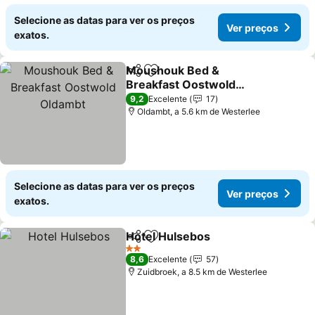
Selecione as datas para ver os preços
Ver preços
exatos.
Moushouk Bed &
Partilhar
Adicionar aos favoritos
Breakfast Oostwold
Oldambt
9,2
Excelente
17
Oldambt, a 5.6 km de Westerlee
Selecione as datas para ver os preços
Ver preços
exatos.
Hotel Hulsebos
Partilhar
Adicionar aos favoritos
2 Estrelas
8,6
Excelente
57
Zuidbroek, a 8.5 km de Westerlee