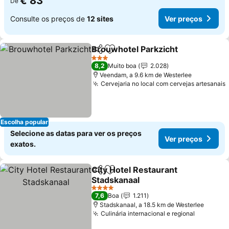
€ 83
De
Consulte os preços de
12 sites
Ver preços
Brouwhotel Parkzicht
Partilhar
Adicionar aos favoritos
3 Estrelas
8,2
Muito boa
2.028
Veendam, a 9.6 km de Westerlee
Cervejaria no local com cervejas artesanais
Escolha popular
Selecione as datas para ver os preços
Ver preços
exatos.
City Hotel Restaurant
Partilhar
Adicionar aos favoritos
Stadskanaal
4 Estrelas
7,6
Boa
1.211
Stadskanaal, a 18.5 km de Westerlee
Culinária internacional e regional