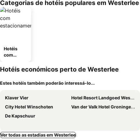
Categorias de hotéis populares em Westerlee
Hotéis
com
estaciona
mento
Hotéis económicos perto de Westerlee
Estes hotéis também poderão interessá-lo...
Klaver Vier
Hotel Resort Landgoed Westerlee
City Hotel Winschoten
Van der Valk Hotel Groningen - Zuidbroek A7
De Kapschuur
Ver todas as estadias em Westerlee