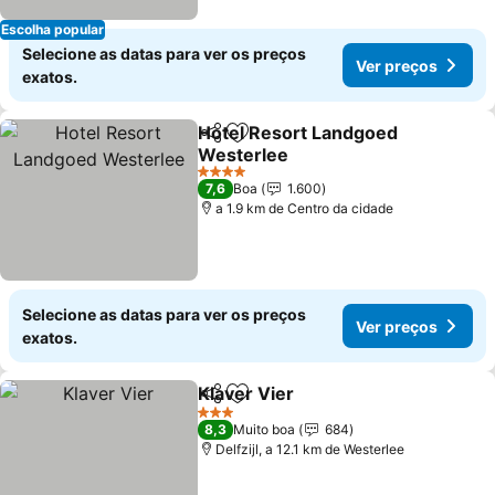
Escolha popular
Selecione as datas para ver os preços
Ver preços
exatos.
Hotel Resort Landgoed
Partilhar
Adicionar aos favoritos
Westerlee
4 Estrelas
7,6
Boa
1.600
a 1.9 km de Centro da cidade
Selecione as datas para ver os preços
Ver preços
exatos.
Klaver Vier
Partilhar
Adicionar aos favoritos
3 Estrelas
8,3
Muito boa
684
Delfzijl, a 12.1 km de Westerlee