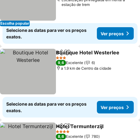
estação de trem
Escolha popular
Selecione as datas para ver os preços
Ver preços
exatos.
Boutique Hotel Westerlee
Partilhar
Adicionar aos favoritos
3 Estrelas
9,6
Excelente
6
a 1.9 km de Centro da cidade
Selecione as datas para ver os preços
Ver preços
exatos.
Hotel Termunterzijl
Partilhar
Adicionar aos favoritos
4 Estrelas
8,6
Excelente
780