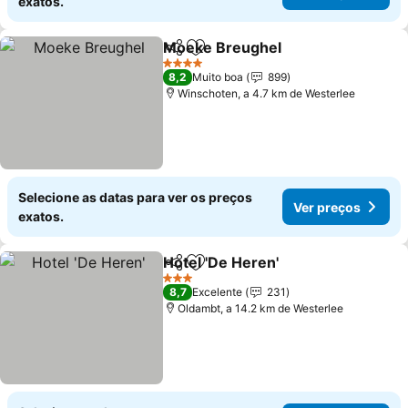
exatos.
Moeke Breughel
Partilhar
Adicionar aos favoritos
4 Estrelas
8,2
Muito boa
899
Winschoten, a 4.7 km de Westerlee
Selecione as datas para ver os preços
Ver preços
exatos.
Hotel 'De Heren'
Partilhar
Adicionar aos favoritos
3 Estrelas
8,7
Excelente
231
Oldambt, a 14.2 km de Westerlee