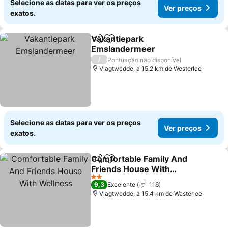
Selecione as datas para ver os preços
Ver preços
exatos.
Vakantiepark
Partilhar
Adicionar aos favoritos
Emslandermeer
/
Pontuação não disponível
Vlagtwedde, a 15.2 km de Westerlee
Selecione as datas para ver os preços
Ver preços
exatos.
Comfortable Family And
Partilhar
Adicionar aos favoritos
Friends House With
Wellness
2 Estrelas
9,3
Excelente
116
Vlagtwedde, a 15.4 km de Westerlee