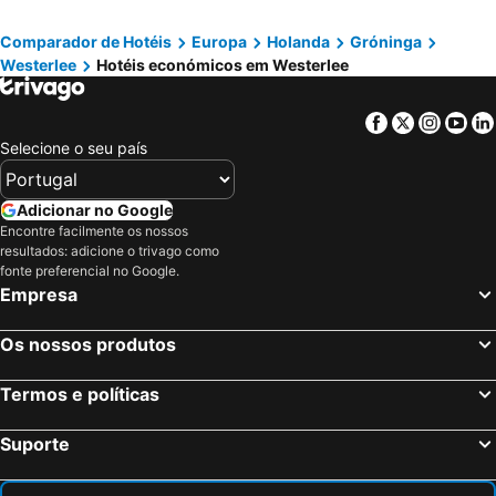
Comparador de Hotéis
Europa
Holanda
Gróninga
Westerlee
Hotéis económicos em Westerlee
Facebook
Twitter
Insta
Yo
Selecione o seu país
Adicionar no Google
Encontre facilmente os nossos
resultados: adicione o trivago como
fonte preferencial no Google.
Empresa
Os nossos produtos
Termos e políticas
Suporte