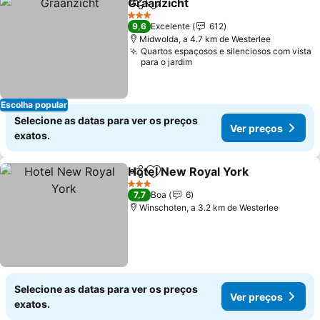
Graanzicht
Partilhar
Adicionar aos favoritos
3 Estrelas
9,6
Excelente
612
Midwolda, a 4.7 km de Westerlee
Quartos espaçosos e silenciosos com vista
para o jardim
Escolha popular
Selecione as datas para ver os preços
Ver preços
exatos.
Hotel New Royal York
Partilhar
Adicionar aos favoritos
3 Estrelas
7,7
Boa
6
Winschoten, a 3.2 km de Westerlee
Selecione as datas para ver os preços
Ver preços
exatos.