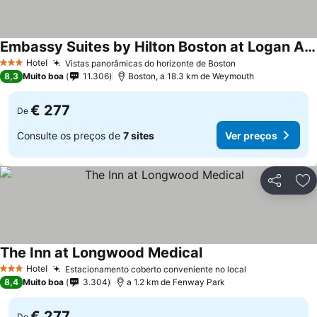
Embassy Suites by Hilton Boston at Logan Airport
Hotel
Vistas panorâmicas do horizonte de Boston
3 Estrelas
8,3
Muito boa
11.306
Boston, a 18.3 km de Weymouth
€ 277
De
Consulte os preços de
7 sites
Ver preços
Partilhar
Ad
The Inn at Longwood Medical
Hotel
Estacionamento coberto conveniente no local
3 Estrelas
8,4
Muito boa
3.304
a 1.2 km de Fenway Park
€ 277
De