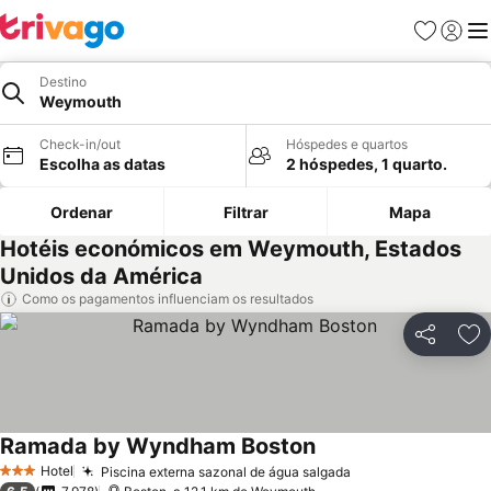
Favoritos
Iniciar
Me
Destino
Weymouth
Check-in/out
Hóspedes e quartos
Escolha as datas
2 hóspedes, 1 quarto.
Ordenar
Filtrar
Mapa
Hotéis económicos em Weymouth, Estados
Unidos da América
Como os pagamentos influenciam os resultados
Partilhar
Ad
Ramada by Wyndham Boston
Hotel
Piscina externa sazonal de água salgada
3 Estrelas