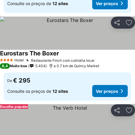
Consulte os preços de
12 sites
Ver preços
Partilhar
Ad
Eurostars The Boxer
Hotel
Restaurante Finch com culinária local
4 Estrelas
8,4
Muito boa
5.404
a 0.7 km de Quincy Market
€ 295
De
Consulte os preços de
12 sites
Ver preços
Escolha popular
Partilhar
Ad