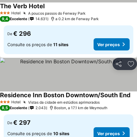
The Verb Hotel
Hotel
A poucos passos do Fenway Park
3 Estrelas
9,4
Excelente
14.631
a 0.2 km de Fenway Park
€ 296
De
Consulte os preços de
11 sites
Ver preços
Partilhar
Ad
Residence Inn Boston Downtown/South End
Hotel
Vistas da cidade em estúdios aprimorados
3 Estrelas
8,5
Excelente
2.043
Boston, a 17.1 km de Weymouth
€ 297
De
Consulte os preços de
10 sites
Ver preços