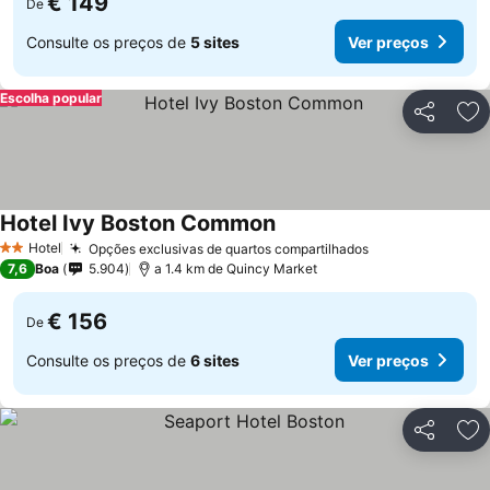
€ 149
De
Consulte os preços de
5 sites
Ver preços
Escolha popular
Partilhar
Ad
Hotel Ivy Boston Common
Hotel
Opções exclusivas de quartos compartilhados
2 Estrelas
7,6
Boa
5.904
a 1.4 km de Quincy Market
€ 156
De
Consulte os preços de
6 sites
Ver preços
Partilhar
Ad