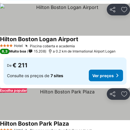
Partilhar
Ad
Hilton Boston Logan Airport
Hotel
Piscina coberta e academia
4 Estrelas
8,3
Muito boa
15.208
a 0.2 km de International Airport Logan
€ 211
De
Consulte os preços de
7 sites
Ver preços
Escolha popular
Partilhar
Ad
Hilton Boston Park Plaza