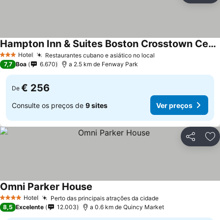
Hampton Inn & Suites Boston Crosstown Center
Hotel
Restaurantes cubano e asiático no local
3 Estrelas
7,7
Boa
6.670
a 2.5 km de Fenway Park
€ 256
De
Consulte os preços de
9 sites
Ver preços
Partilhar
Ad
Omni Parker House
Hotel
Perto das principais atrações da cidade
4 Estrelas
8,5
Excelente
12.003
a 0.6 km de Quincy Market