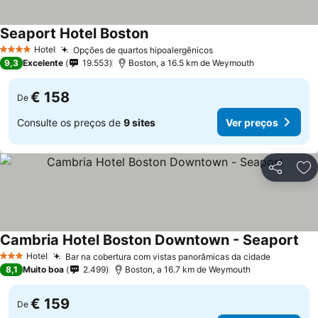
Seaport Hotel Boston
Hotel
Opções de quartos hipoalergênicos
4 Estrelas
9,3
Excelente
19.553
Boston, a 16.5 km de Weymouth
€ 158
De
Consulte os preços de
9 sites
Ver preços
Partilhar
Ad
Cambria Hotel Boston Downtown - Seaport
Hotel
Bar na cobertura com vistas panorâmicas da cidade
3 Estrelas
8,1
Muito boa
2.499
Boston, a 16.7 km de Weymouth
€ 159
De