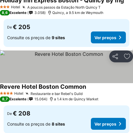
Holiday Inn Express Boston - Quincy By Ihg
Hotel
A poucos passos da Estação North Quincy T
3 Estrelas
8,6
Excelente
3.058
Quincy, a 9.5 km de Weymouth
€ 205
De
Consulte os preços de
9 sites
Ver preços
Partilhar
Ad
Revere Hotel Boston Common
Hotel
Restaurante e bar Rebel's Guild
4 Estrelas
8,7
Excelente
15.064
a 1.4 km de Quincy Market
€ 208
De
Consulte os preços de
8 sites
Ver preços