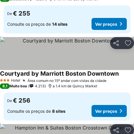
€ 255
De
Consulte os preços de
14 sites
Ver preços
Partilhar
Ad
Courtyard by Marriott Boston Downtown
Hotel
Área comum no 15º andar com vistas da cidade
3 Estrelas
8,1
Muito boa
4.213
a 1.4 km de Quincy Market
€ 256
De
Consulte os preços de
8 sites
Ver preços
Partilhar
Ad