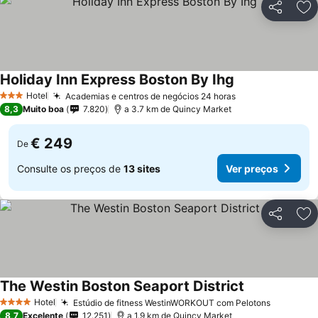
Partilhar
Ad
Holiday Inn Express Boston By Ihg
Hotel
Academias e centros de negócios 24 horas
3 Estrelas
8,3
Muito boa
7.820
a 3.7 km de Quincy Market
€ 249
De
Consulte os preços de
13 sites
Ver preços
Partilhar
Ad
The Westin Boston Seaport District
Hotel
Estúdio de fitness WestinWORKOUT com Pelotons
4 Estrelas
8,7
Excelente
12.251
a 1.9 km de Quincy Market