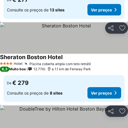
Consulte os preços de
13 sites
Ver preços
Partilhar
Ad
Sheraton Boston Hotel
Hotel
Piscina coberta ampla com teto retrátil
4 Estrelas
8,3
Muito boa
12.774
a 1.1 km de Fenway Park
€ 279
De
Consulte os preços de
8 sites
Ver preços
Partilhar
Ad