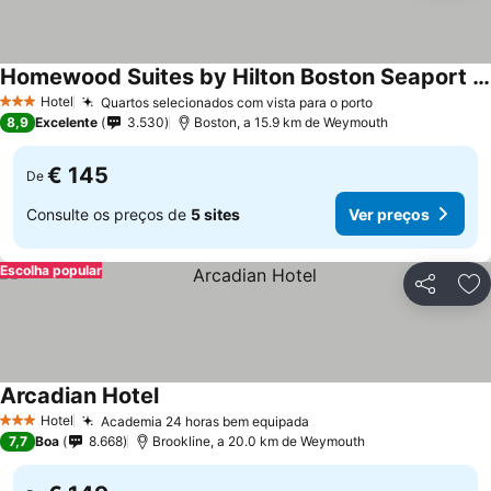
Homewood Suites by Hilton Boston Seaport District
Hotel
Quartos selecionados com vista para o porto
3 Estrelas
8,9
Excelente
3.530
Boston, a 15.9 km de Weymouth
€ 145
De
Consulte os preços de
5 sites
Ver preços
Escolha popular
Partilhar
Ad
Arcadian Hotel
Hotel
Academia 24 horas bem equipada
3 Estrelas
7,7
Boa
8.668
Brookline, a 20.0 km de Weymouth