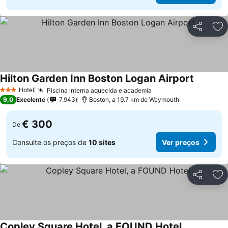
Partilhar
Ad
Hilton Garden Inn Boston Logan Airport
Hotel
Piscina interna aquecida e academia
3 Estrelas
9,0
Excelente
7.943
Boston, a 19.7 km de Weymouth
€ 300
De
Consulte os preços de
10 sites
Ver preços
Partilhar
Ad
Copley Square Hotel, a FOUND Hotel