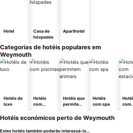
Hotel
Casa de
Aparthotel
hóspedes
Categorias de hotéis populares em
Weymouth
Hotéis de
Hotéis
Hotéis que
Hotéis
Hoté
luxo
com
permitem
com spa
com
piscinas
animais
esta
ment
Hotéis económicos perto de Weymouth
Estes hotéis também poderão interessá-lo...