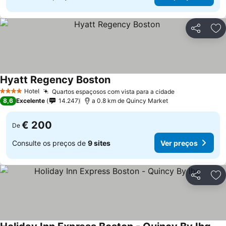
Partilhar
Ad
Hyatt Regency Boston
Hotel
Quartos espaçosos com vista para a cidade
4 Estrelas
8,6
Excelente
14.247
a 0.8 km de Quincy Market
€ 200
De
Consulte os preços de
9 sites
Ver preços
Partilhar
Ad