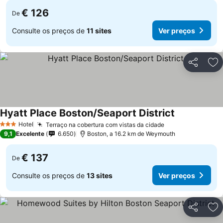
€ 126
De
Consulte os preços de
11 sites
Ver preços
Partilhar
Ad
Hyatt Place Boston/Seaport District
Hotel
Terraço na cobertura com vistas da cidade
3 Estrelas
9,1
Excelente
6.650
Boston, a 16.2 km de Weymouth
€ 137
De
Consulte os preços de
13 sites
Ver preços
Partilhar
Ad