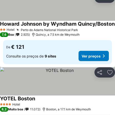
Partilhar
Ad
Howard Johnson by Wyndham Quincy/Boston
Hotel
Perto do Adams National Historical Park
2 Estrelas
7,6
Boa
2.925
Quincy, a 7.5 km de Weymouth
€ 121
De
Consulte os preços de
9 sites
Ver preços
Partilhar
Ad
YOTEL Boston
Hotel
4 Estrelas
8,2
Muito boa
11.072
Boston, a 17.1 km de Weymouth