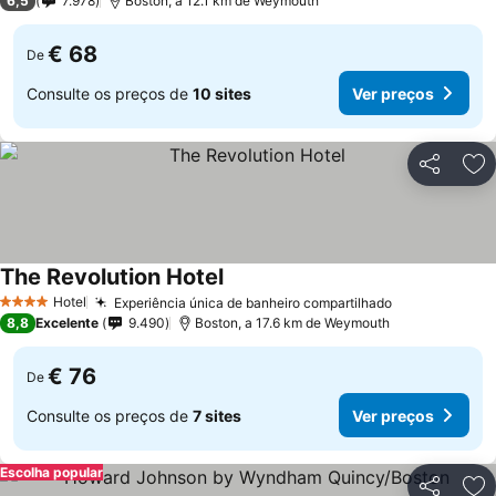
6,5
7.978
Boston, a 12.1 km de Weymouth
€ 68
De
Consulte os preços de
10 sites
Ver preços
Partilhar
Ad
The Revolution Hotel
Hotel
Experiência única de banheiro compartilhado
4 Estrelas
8,8
Excelente
9.490
Boston, a 17.6 km de Weymouth
€ 76
De
Consulte os preços de
7 sites
Ver preços
Escolha popular