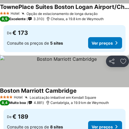
TownePlace Suites Boston Logan Airport/Chelsea
Hotel
Opção de estacionamento de longa duração
3 Estrelas
8,5
Excelente
3.310
Chelsea, a 19.8 km de Weymouth
€ 173
De
Consulte os preços de
5 sites
Ver preços
Partilhar
Ad
Boston Marriott Cambridge
Hotel
Localização imbatível em Kendall Square
4 Estrelas
8,4
Muito boa
4.881
Cantabrígia, a 19.9 km de Weymouth
€ 189
De
Consulte os preços de
8 sites
Ver preços