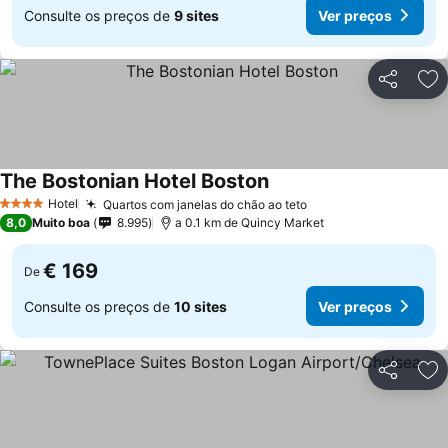
Consulte os preços de
9 sites
Ver preços
Partilhar
Ad
The Bostonian Hotel Boston
Hotel
Quartos com janelas do chão ao teto
4 Estrelas
8,0
Muito boa
8.995
a 0.1 km de Quincy Market
€ 169
De
Consulte os preços de
10 sites
Ver preços
Partilhar
Ad