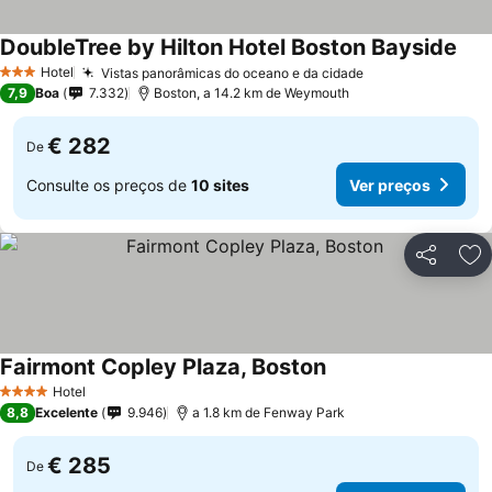
DoubleTree by Hilton Hotel Boston Bayside
Hotel
Vistas panorâmicas do oceano e da cidade
3 Estrelas
7,9
Boa
7.332
Boston, a 14.2 km de Weymouth
€ 282
De
Consulte os preços de
10 sites
Ver preços
Partilhar
Ad
Fairmont Copley Plaza, Boston
Hotel
4 Estrelas
8,8
Excelente
9.946
a 1.8 km de Fenway Park
€ 285
De