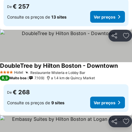
€ 257
De
Consulte os preços de
13 sites
Ver preços
Partilhar
Ad
DoubleTree by Hilton Boston - Downtown
Hotel
Restaurante Wisteria e Lobby Bar
4 Estrelas
8,3
Muito boa
7.109
a 1.4 km de Quincy Market
€ 268
De
Consulte os preços de
9 sites
Ver preços
Partilhar
Ad