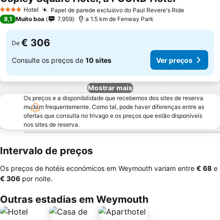
Hotel
Papel de parede exclusivo do Paul Revere's Ride
4 Estrelas
8,1
Muito boa
7.959
a 1.5 km de Fenway Park
€ 306
De
Consulte os preços de
10 sites
Ver preços
Mostrar mais
Os preços e a disponibilidade que recebemos dos sites de reserva
mudam frequentemente. Como tal, pode haver diferenças entre as
ofertas que consulta no trivago e os preços que estão disponíveis
nos sites de reserva.
Intervalo de preços
Os preços de hotéis económicos em Weymouth variam entre
‎€ 68
e
‎€ 306
por noite.
Outras estadias em Weymouth