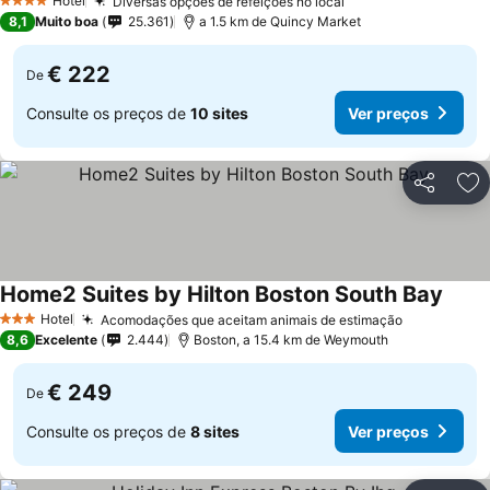
Hotel
Diversas opções de refeições no local
4 Estrelas
8,1
Muito boa
25.361
a 1.5 km de Quincy Market
€ 222
De
Consulte os preços de
10 sites
Ver preços
Partilhar
Ad
Home2 Suites by Hilton Boston South Bay
Hotel
Acomodações que aceitam animais de estimação
3 Estrelas
8,6
Excelente
2.444
Boston, a 15.4 km de Weymouth
€ 249
De
Consulte os preços de
8 sites
Ver preços