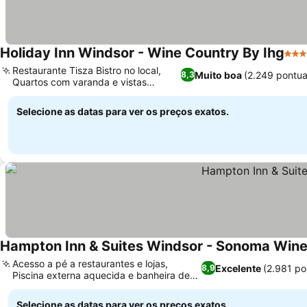
Holiday Inn Windsor - Wine Country By Ihg
3 Es
Restaurante Tisza Bistro no local,
Muito boa
(2.249 pontu
8,3
Quartos com varanda e vistas
panorâmicas
Selecione as datas para ver os preços exatos.
Hampton Inn & Suites Windsor - Sonoma Wine
Acesso a pé a restaurantes e lojas,
Excelente
(2.981 p
8,9
Piscina externa aquecida e banheira de
hidromassagem
Selecione as datas para ver os preços exatos.