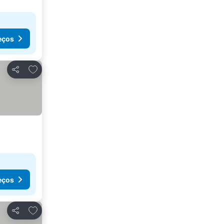
eços
Adicionar aos favoritos
Partilhar
eços
Adicionar aos favoritos
Partilhar