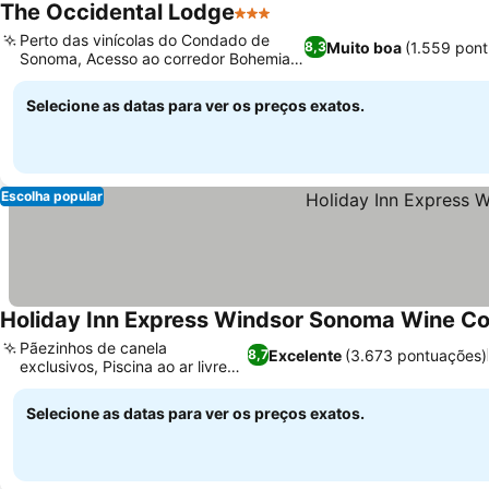
The Occidental Lodge
3 Estrelas
Perto das vinícolas do Condado de
Muito boa
(1.559 pon
8,3
Sonoma, Acesso ao corredor Bohemian
Highway
Selecione as datas para ver os preços exatos.
Escolha popular
Holiday Inn Express Windsor Sonoma Wine Co
Pãezinhos de canela
Excelente
(3.673 pontuações)
8,7
exclusivos, Piscina ao ar livre
para lazer
Selecione as datas para ver os preços exatos.