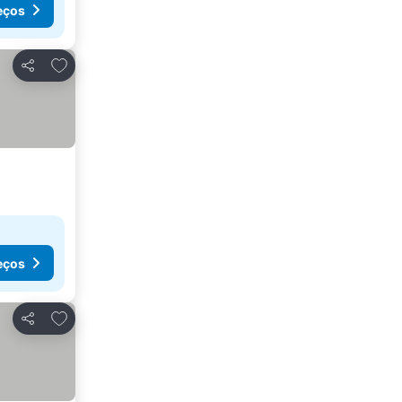
eços
Adicionar aos favoritos
Partilhar
eços
Adicionar aos favoritos
Partilhar