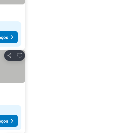
eços
Adicionar aos favoritos
Partilhar
eços