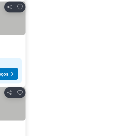
Adicionar aos favoritos
Partilhar
eços
Adicionar aos favoritos
Partilhar