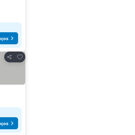
eços
Adicionar aos favoritos
Partilhar
eços