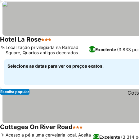
Hotel La Rose
3 Estrelas
Localização privilegiada na Railroad
Excelente
(3.833 po
8,8
Square, Quartos antigos decorados
individualmente
Selecione as datas para ver os preços exatos.
Escolha popular
Cottages On River Road
3 Estrelas
Acesso a pé a uma cervejaria local, Aceita
Excelente
(3.314 p
9,3