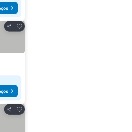
eços
Adicionar aos favoritos
Partilhar
eços
Adicionar aos favoritos
Partilhar