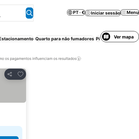
PT · €
Menu
Iniciar sessão
.
Ver mapa
Estacionamento
Quarto para não fumadores
Piscina
Pequeno-al
o os pagamentos influenciam os resultados
Adicionar aos favoritos
Partilhar