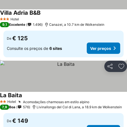
Villa Adria B&B
Ver preços
Hotel
3 Estrelas
9,1
Excelente
1.496
Canazei, a 10.7 km de Wolkenstein
€ 125
De
Consulte os preços de
6 sites
Ver preços
Partilhar
Ad
La Baita
Ver preços
Hotel
Acomodações charmosas em estilo alpino
Ver preços
2 Estrelas
7,9
Boa
576
Livinallongo del Col di Lana, a 18.9 km de Wolkenstein
€ 149
De