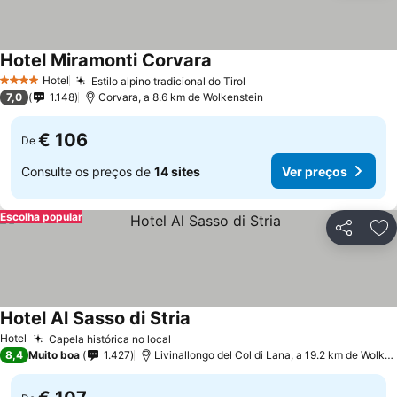
Hotel Miramonti Corvara
Ver preços
Hotel
Estilo alpino tradicional do Tirol
Ver preços
4 Estrelas
7,0
1.148
Corvara, a 8.6 km de Wolkenstein
€ 106
De
Consulte os preços de
14 sites
Ver preços
Escolha popular
Partilhar
Ad
Hotel Al Sasso di Stria
Ver preços
Hotel
Capela histórica no local
Ver preços
8,4
Muito boa
1.427
Livinallongo del Col di Lana, a 19.2 km de Wolken