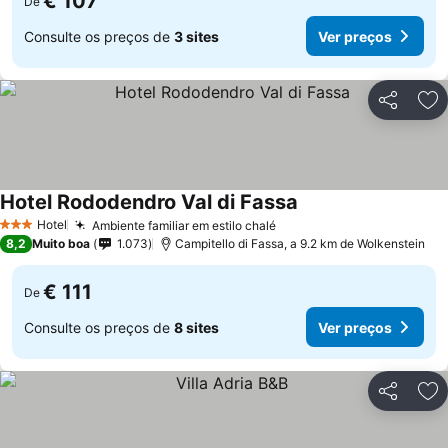
€ 107
De
Consulte os preços de
3 sites
Ver preços
Partilhar
Ad
Hotel Rododendro Val di Fassa
Ver preços
Hotel
Ambiente familiar em estilo chalé
Ver preços
3 Estrelas
8,2
Muito boa
1.073
Campitello di Fassa, a 9.2 km de Wolkenstein
€ 111
De
Consulte os preços de
8 sites
Ver preços
Partilhar
Ad