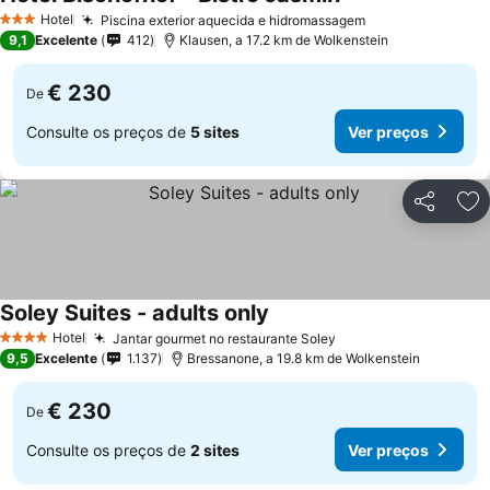
Ver preços
Hotel
Piscina exterior aquecida e hidromassagem
Ver preços
3 Estrelas
9,1
Excelente
412
Klausen, a 17.2 km de Wolkenstein
€ 230
De
Consulte os preços de
5 sites
Ver preços
Partilhar
Ad
Soley Suites - adults only
Ver preços
Hotel
Jantar gourmet no restaurante Soley
Ver preços
4 Estrelas
9,5
Excelente
1.137
Bressanone, a 19.8 km de Wolkenstein
€ 230
De
Consulte os preços de
2 sites
Ver preços