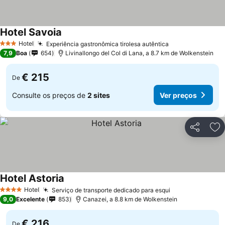
Hotel Savoia
Ver preços
Hotel
Experiência gastronômica tirolesa autêntica
Ver preços
3 Estrelas
7,9
Boa
654
Livinallongo del Col di Lana, a 8.7 km de Wolkenstein
€ 215
De
Consulte os preços de
2 sites
Ver preços
Partilhar
Ad
Hotel Astoria
Ver preços
Hotel
Serviço de transporte dedicado para esqui
Ver preços
4 Estrelas
9,0
Excelente
853
Canazei, a 8.8 km de Wolkenstein
€ 216
De