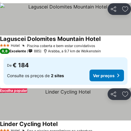
Partilhar
Ad
Laguscei Dolomites Mountain Hotel
Ver preços
Hotel
Piscina coberta e bem-estar convidativos
Ver preços
3 Estrelas
8,8
Excelente
885
Arabba, a 9.7 km de Wolkenstein
€ 184
De
Consulte os preços de
2 sites
Ver preços
Escolha popular
Partilhar
Ad
Linder Cycling Hotel
Ver preços
Hotel
Spa e piscina panorâmicos na cobertura