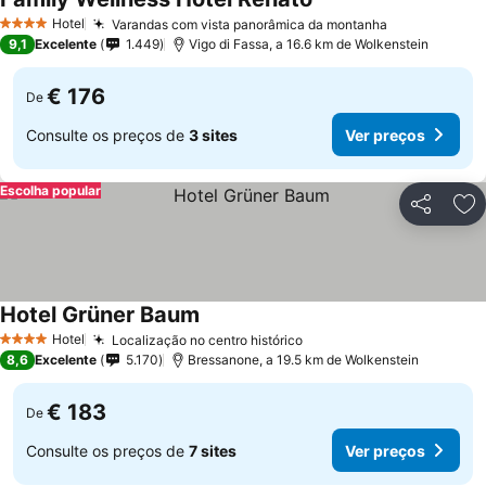
Ver preços
Hotel
Varandas com vista panorâmica da montanha
Ver preços
4 Estrelas
9,1
Excelente
1.449
Vigo di Fassa, a 16.6 km de Wolkenstein
€ 176
De
Consulte os preços de
3 sites
Ver preços
Escolha popular
Partilhar
Ad
Hotel Grüner Baum
Ver preços
Hotel
Localização no centro histórico
Ver preços
4 Estrelas
8,6
Excelente
5.170
Bressanone, a 19.5 km de Wolkenstein
€ 183
De
Consulte os preços de
7 sites
Ver preços