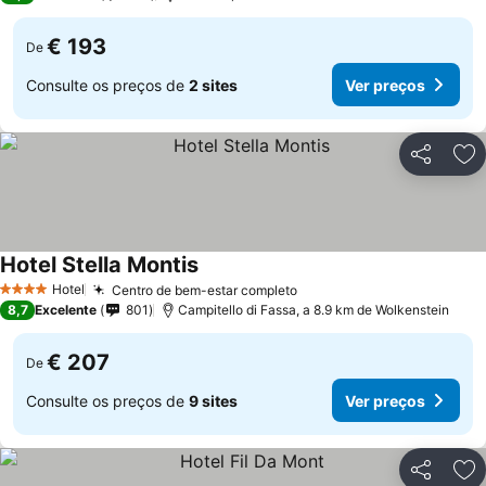
€ 193
De
Consulte os preços de
2 sites
Ver preços
Partilhar
Ad
Hotel Stella Montis
Ver preços
Hotel
Centro de bem-estar completo
Ver preços
4 Estrelas
8,7
Excelente
801
Campitello di Fassa, a 8.9 km de Wolkenstein
€ 207
De
Consulte os preços de
9 sites
Ver preços
Partilhar
Ad