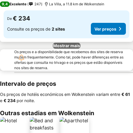
3 Estrelas
9,4
Excelente
247
La Villa, a 11.8 km de Wolkenstein
€ 234
De
Consulte os preços de
2 sites
Ver preços
Mostrar mais
Os preços e a disponibilidade que recebemos dos sites de reserva
mudam frequentemente. Como tal, pode haver diferenças entre as
ofertas que consulta no trivago e os preços que estão disponíveis
nos sites de reserva.
Intervalo de preços
Os preços de hotéis económicos em Wolkenstein variam entre
‎€ 61
e
‎€ 234
por noite.
Outras estadias em Wolkenstein