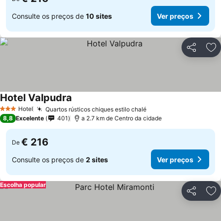
Consulte os preços de
10 sites
Ver preços
Partilhar
Ad
Hotel Valpudra
Ver preços
Hotel
Quartos rústicos chiques estilo chalé
Ver preços
3 Estrelas
8,8
Excelente
401
a 2.7 km de Centro da cidade
€ 216
De
Consulte os preços de
2 sites
Ver preços
Escolha popular
Partilhar
Ad