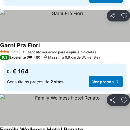
Partilhar
Ad
Garni Pra Fiori
Ver preços
Hotel
Depósito aquecido para esquis e bicicletas
Ver preços
3 Estrelas
9,3
Excelente
480
Mazzin, a 9.9 km de Wolkenstein
€ 164
De
Consulte os preços de
2 sites
Ver preços
Partilhar
Ad
Family Wellness Hotel Renato