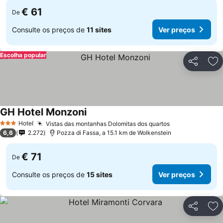
€ 61
De
Consulte os preços de
11 sites
Ver preços
Escolha popular
Partilhar
Ad
GH Hotel Monzoni
Ver preços
Hotel
Vistas das montanhas Dolomitas dos quartos
Ver preços
3 Estrelas
6,6
2.272
Pozza di Fassa, a 15.1 km de Wolkenstein
€ 71
De
Consulte os preços de
15 sites
Ver preços
Partilhar
Ad