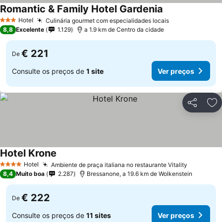
Romantic & Family Hotel Gardenia
Ver preços
Hotel
Culinária gourmet com especialidades locais
Ver preços
3 Estrelas
8,8
Excelente
1.129
a 1.9 km de Centro da cidade
€ 221
De
Consulte os preços de
1 site
Ver preços
Partilhar
Ad
Hotel Krone
Ver preços
Hotel
Ambiente de praça italiana no restaurante Vitality
Ver preç
4 Estrelas
8,4
Muito boa
2.287
Bressanone, a 19.6 km de Wolkenstein
€ 222
De
Consulte os preços de
11 sites
Ver preços