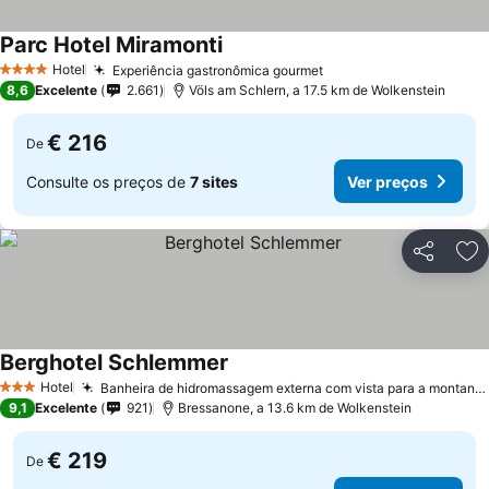
Parc Hotel Miramonti
Ver preços
Hotel
Experiência gastronômica gourmet
Ver preços
4 Estrelas
8,6
Excelente
2.661
Völs am Schlern, a 17.5 km de Wolkenstein
€ 216
De
Consulte os preços de
7 sites
Ver preços
Partilhar
Ad
Berghotel Schlemmer
Ver preços
Hotel
Banheira de hidromassagem externa com vista para a montanha
3 Estrelas
9,1
Excelente
921
Bressanone, a 13.6 km de Wolkenstein
€ 219
De