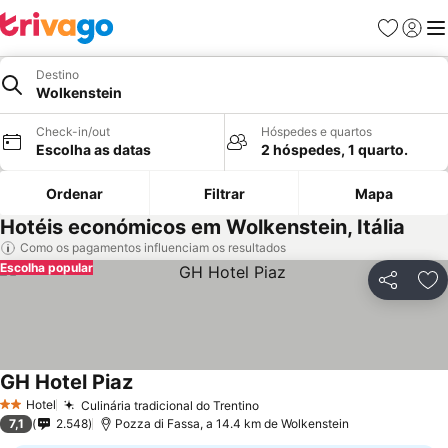
Favoritos
Iniciar
Me
Destino
Wolkenstein
Check-in/out
Hóspedes e quartos
Escolha as datas
2 hóspedes, 1 quarto.
Ordenar
Filtrar
Mapa
Hotéis económicos em Wolkenstein, Itália
Como os pagamentos influenciam os resultados
Escolha popular
Partilhar
Ad
GH Hotel Piaz
Ver preços
Hotel
Culinária tradicional do Trentino
Ver preços
2 Estrelas
7,1
2.548
Pozza di Fassa, a 14.4 km de Wolkenstein