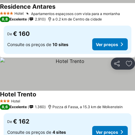
Residence Antares
Ver preços
Hotel
Apartamentos espaçosos com vista para a montanha
Ver pr
4 Estrelas
8,8
Excelente
2.910
a 0.2 km de Centro da cidade
€ 160
De
Consulte os preços de
10 sites
Ver preços
Partilhar
Ad
Hotel Trento
Ver preços
Hotel
3 Estrelas
8,6
Excelente
1.360
Pozza di Fassa, a 15.3 km de Wolkenstein
€ 162
De
Consulte os preços de
4 sites
Ver preços