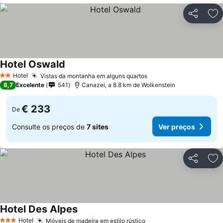
Partilhar
Ad
Hotel Oswald
Ver preços
Hotel
Vistas da montanha em alguns quartos
Ver preços
2 Estrelas
8,7
Excelente
541
Canazei, a 8.8 km de Wolkenstein
€ 233
De
Consulte os preços de
7 sites
Ver preços
Partilhar
Ad
Hotel Des Alpes
Ver preços
Hotel
Móveis de madeira em estilo rústico
Ver preços