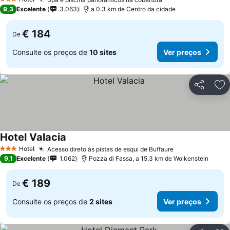
Ver preços
3 Estrelas
9,3
Excelente
3.063
a 0.3 km de Centro da cidade
€ 184
De
Consulte os preços de
10 sites
Ver preços
Partilhar
Ad
Hotel Valacia
Ver preços
Hotel
Acesso direto às pistas de esqui de Buffaure
Ver preços
3 Estrelas
9,1
Excelente
1.062
Pozza di Fassa, a 15.3 km de Wolkenstein
€ 189
De
Consulte os preços de
2 sites
Ver preços