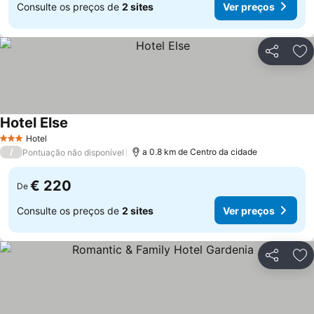
Consulte os preços de
2 sites
Ver preços
Partilhar
Ad
Hotel Else
Ver preços
Hotel
3 Estrelas
/
a 0.8 km de Centro da cidade
Pontuação não disponível
€ 220
De
Consulte os preços de
2 sites
Ver preços
Partilhar
Ad