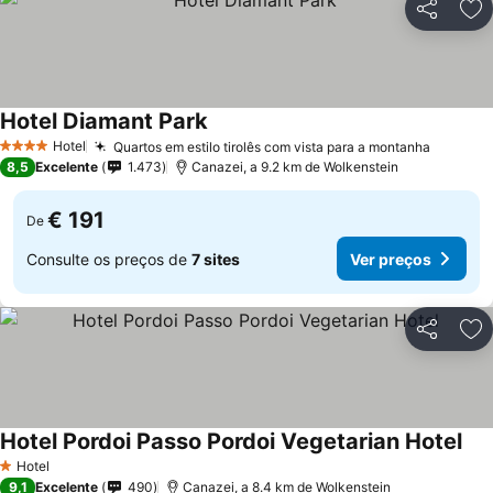
Partilhar
Ad
Hotel Diamant Park
Ver preços
Hotel
Quartos em estilo tirolês com vista para a montanha
Ver pre
4 Estrelas
8,5
Excelente
1.473
Canazei, a 9.2 km de Wolkenstein
€ 191
De
Consulte os preços de
7 sites
Ver preços
Partilhar
Ad
Hotel Pordoi Passo Pordoi Vegetarian Hotel
Ver
Hotel
1 Estrelas
9,1
Excelente
490
Canazei, a 8.4 km de Wolkenstein