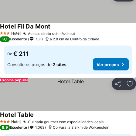
Hotel Fil Da Mont
Ver preços
Hotel
Acesso direto ski-in/ski-out
Ver preços
3 Estrelas
9,1
Excelente
731
a 2.8 km de Centro da cidade
€ 211
De
Consulte os preços de
2 sites
Ver preços
Escolha popular
Partilhar
Ad
Hotel Table
Ver preços
Hotel
Culinária gourmet com especialidades locais
Ver preços
3 Estrelas
8,9
Excelente
1.063
Corvara, a 8.8 km de Wolkenstein