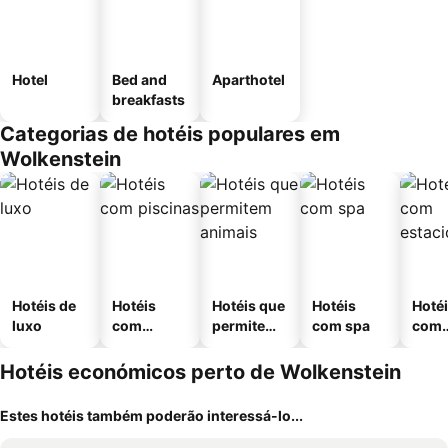
Hotel
Bed and
Aparthotel
breakfasts
Categorias de hotéis populares em
Wolkenstein
Hotéis de
Hotéis
Hotéis que
Hotéis
Hoté
luxo
com
permitem
com spa
com
piscinas
animais
esta
ment
Hotéis económicos perto de Wolkenstein
Estes hotéis também poderão interessá-lo...