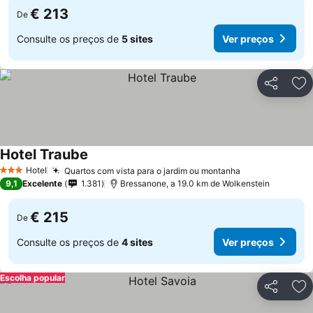
€ 213
De
Consulte os preços de
5 sites
Ver preços
Partilhar
Ad
Hotel Traube
Ver preços
Hotel
Quartos com vista para o jardim ou montanha
Ver preços
3 Estrelas
9,1
Excelente
1.381
Bressanone, a 19.0 km de Wolkenstein
€ 215
De
Consulte os preços de
4 sites
Ver preços
Escolha popular
Partilhar
Ad