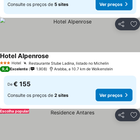
Consulte os preços de
5 sites
Ver preços
Partilhar
Ad
Hotel Alpenrose
Ver preços
Hotel
Restaurante Stube Ladina, listado no Michelin
Ver preços
3 Estrelas
9,4
Excelente
1.908
Arabba, a 10.7 km de Wolkenstein
€ 155
De
Consulte os preços de
2 sites
Ver preços
Escolha popular
Partilhar
Ad