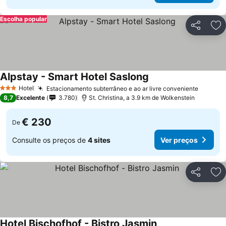
Escolha popular
Partilhar
Ad
Alpstay - Smart Hotel Saslong
Ver preços
Hotel
Estacionamento subterrâneo e ao ar livre conveniente
Ver pr
3 Estrelas
8,7
Excelente
3.780
St. Christina, a 3.9 km de Wolkenstein
€ 230
De
Consulte os preços de
4 sites
Ver preços
Partilhar
Ad
Hotel Bischofhof - Bistro Jasmin