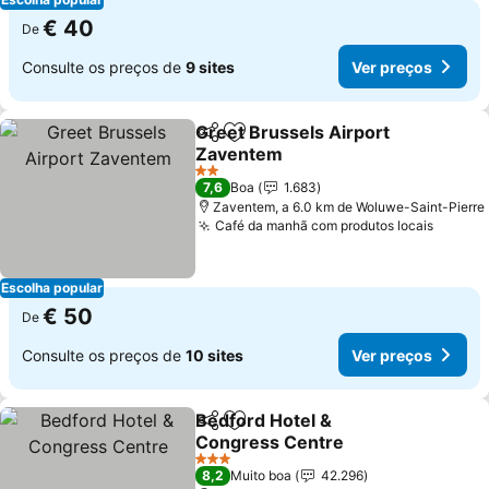
€ 40
De
Consulte os preços de
9 sites
Ver preços
Greet Brussels Airport
Partilhar
Adicionar aos favoritos
Zaventem
2 Estrelas
7,6
Boa
1.683
Zaventem, a 6.0 km de Woluwe-Saint-Pierre
Café da manhã com produtos locais
Escolha popular
€ 50
De
Consulte os preços de
10 sites
Ver preços
Bedford Hotel &
Partilhar
Adicionar aos favoritos
Congress Centre
3 Estrelas
8,2
Muito boa
42.296