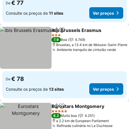
€ 77
De
Consulte os preços de
11 sites
Ver preços
ibis Brussels Erasmus
Partilhar
Adicionar aos favoritos
3 Estrelas
7,9
Boa
4.749
Bruxelas, a 13.4 km de Woluwe-Saint-Pierre
Ambiente tranquilo de cinturão verde
€ 78
De
Consulte os preços de
13 sites
Ver preços
Eurostars Montgomery
Partilhar
Adicionar aos favoritos
5 Estrelas
8,2
Muito boa
4.251
a 2.2 km de European Parliament
Refinada culinária no La Duchesse