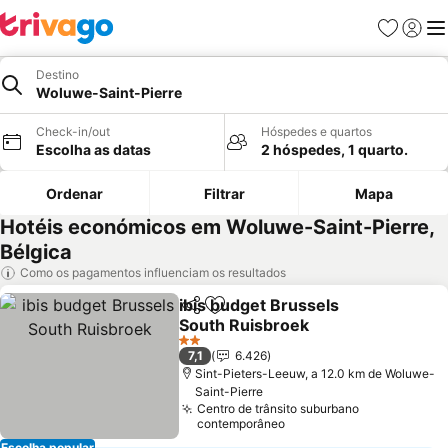
Favoritos
Iniciar
Me
Destino
Woluwe-Saint-Pierre
Check-in/out
Hóspedes e quartos
Escolha as datas
2 hóspedes, 1 quarto.
Ordenar
Filtrar
Mapa
Hotéis económicos em Woluwe-Saint-Pierre,
Bélgica
Como os pagamentos influenciam os resultados
ibis budget Brussels
Partilhar
Adicionar aos favoritos
South Ruisbroek
2 Estrelas
7,1
6.426
Sint-Pieters-Leeuw, a 12.0 km de Woluwe-
Saint-Pierre
Centro de trânsito suburbano
contemporâneo
Escolha popular