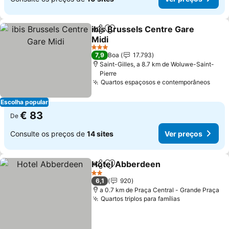
ibis Brussels Centre Gare
Partilhar
Adicionar aos favoritos
Midi
3 Estrelas
7,9
Boa
17.793
Saint-Gilles, a 8.7 km de Woluwe-Saint-
Pierre
Quartos espaçosos e contemporâneos
Escolha popular
€ 83
De
Consulte os preços de
14 sites
Ver preços
Hotel Abberdeen
Partilhar
Adicionar aos favoritos
2 Estrelas
6,1
920
a 0.7 km de Praça Central - Grande Praça
Quartos triplos para famílias