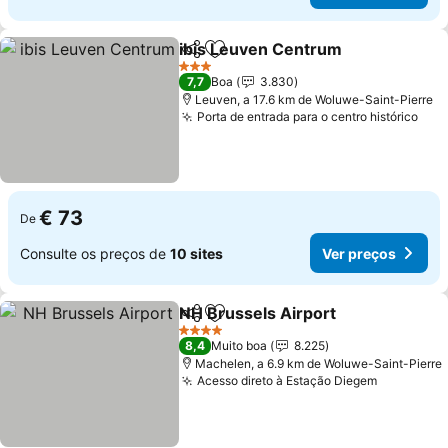
ibis Leuven Centrum
Partilhar
Adicionar aos favoritos
3 Estrelas
7,7
Boa
3.830
Leuven, a 17.6 km de Woluwe-Saint-Pierre
Porta de entrada para o centro histórico
€ 73
De
Consulte os preços de
10 sites
Ver preços
NH Brussels Airport
Partilhar
Adicionar aos favoritos
4 Estrelas
8,4
Muito boa
8.225
Machelen, a 6.9 km de Woluwe-Saint-Pierre
Acesso direto à Estação Diegem