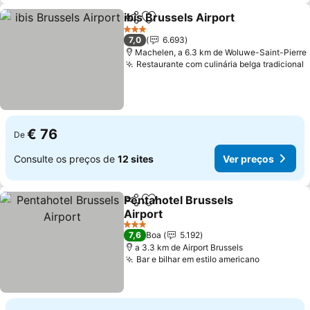
ibis Brussels Airport
Partilhar
Adicionar aos favoritos
3 Estrelas
7,0
6.693
Machelen, a 6.3 km de Woluwe-Saint-Pierre
Restaurante com culinária belga tradicional
€ 76
De
Consulte os preços de
12 sites
Ver preços
Pentahotel Brussels
Partilhar
Adicionar aos favoritos
Airport
3 Estrelas
7,6
Boa
5.192
a 3.3 km de Airport Brussels
Bar e bilhar em estilo americano