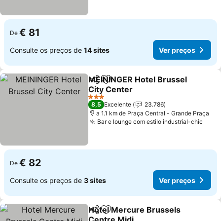
€ 81
De
Consulte os preços de
14 sites
Ver preços
MEININGER Hotel Brussel
Partilhar
Adicionar aos favoritos
City Center
3 Estrelas
8,5
Excelente
23.786
a 1.1 km de Praça Central - Grande Praça
Bar e lounge com estilo industrial-chic
€ 82
De
Consulte os preços de
3 sites
Ver preços
Hotel Mercure Brussels
Partilhar
Adicionar aos favoritos
Centre Midi