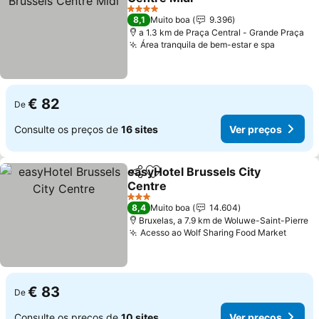
4 Estrelas
8,1
Muito boa
9.396
a 1.3 km de Praça Central - Grande Praça
Área tranquila de bem-estar e spa
€ 82
De
Consulte os preços de
16 sites
Ver preços
easyHotel Brussels City
Partilhar
Adicionar aos favoritos
Centre
3 Estrelas
8,4
Muito boa
14.604
Bruxelas, a 7.9 km de Woluwe-Saint-Pierre
Acesso ao Wolf Sharing Food Market
€ 83
De
Consulte os preços de
10 sites
Ver preços