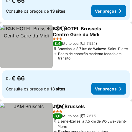
€ 65
De
Consulte os preços de
13 sites
Ver preços
B&B HOTEL Brussels
Partilhar
Adicionar aos favoritos
Centre Gare du Midi
3 Estrelas
8,4
Muito boa
7.524
Bruxelas, a 8.7 km de Woluwe-Saint-Pierre
Ponto de conexão moderno focado em
trânsito
€ 66
De
Consulte os preços de
13 sites
Ver preços
JAM Brussels
Partilhar
Adicionar aos favoritos
3 Estrelas
8,0
Muito boa
7.676
Elsene-Ixelles, a 7.5 km de Woluwe-Saint-
Pierre
Piscina aquecida na cobertura