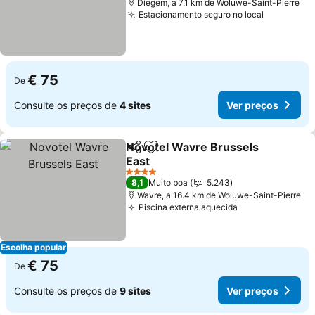
Diegem, a 7.1 km de Woluwe-Saint-Pierre
Estacionamento seguro no local
€ 75
De
Consulte os preços de
4 sites
Ver preços
Novotel Wavre Brussels
Partilhar
Adicionar aos favoritos
East
4 Estrelas
8,1
Muito boa
5.243
Wavre, a 16.4 km de Woluwe-Saint-Pierre
Piscina externa aquecida
Escolha popular
€ 75
De
Consulte os preços de
9 sites
Ver preços