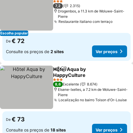
3 Estrelas
7,2
2.315
Drogenbos, a 11.3 km de Woluwe-Saint-
Pierre
Restaurante italiano com terraço
Escolha popular
€ 72
De
Consulte os preços de
2 sites
Ver preços
Hôtel Aqua by
Partilhar
Adicionar aos favoritos
HappyCulture
3 Estrelas
8,6
Excelente
8.674
Elsene-Ixelles, a 7.2 km de Woluwe-Saint-
Pierre
Localização no bairro Toison d'Or-Louise
€ 73
De
Consulte os preços de
18 sites
Ver preços