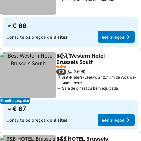
€ 66
De
Consulte os preços de
9 sites
Ver preços
Best Western Hotel
Partilhar
Adicionar aos favoritos
Brussels South
3 Estrelas
7,2
2.606
Sint-Pieters-Leeuw, a 12.7 km de Woluwe-
Saint-Pierre
Sala de ginástica bem equipada
Escolha popular
€ 67
De
Consulte os preços de
9 sites
Ver preços
B&B HOTEL Brussels