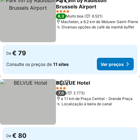
Park Inn by Radisson
Partilhar
Adicionar aos favoritos
Brussels Airport
4 Estrelas
8,3
Muito boa
6.521
Machelen, a 6.2 km de Woluwe-Saint-Pierre
Diversas opções de café da manhã buffet
€ 79
De
Consulte os preços de
11 sites
Ver preços
BELVUE Hotel
Partilhar
Adicionar aos favoritos
3 Estrelas
7,0
2.773
a 1.1 km de Praça Central - Grande Praça
Localização à beira do canal
€ 80
De