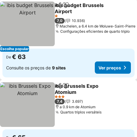
ibis budget Brussels
Partilhar
Adicionar aos favoritos
Airport
1 Estrelas
7,0
10.936
Machelen, a 6.4 km de Woluwe-Saint-Pierre
Configurações eficientes de quarto triplo
Escolha popular
€ 63
De
Consulte os preços de
9 sites
Ver preços
ibis Brussels Expo
Partilhar
Adicionar aos favoritos
Atomium
3 Estrelas
7,4
3.697
a 0.9 km de Atomium
Quartos triplos versáteis