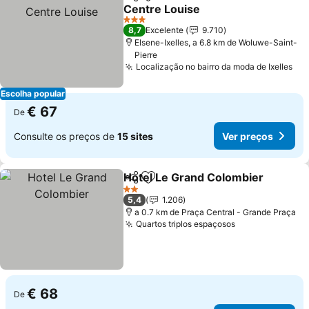
Partilhar
Adicionar aos favoritos
Centre Louise
3 Estrelas
8,7
Excelente
9.710
Elsene-Ixelles, a 6.8 km de Woluwe-Saint-
Pierre
Localização no bairro da moda de Ixelles
Escolha popular
€ 67
De
Consulte os preços de
15 sites
Ver preços
Hotel Le Grand Colombier
Partilhar
Adicionar aos favoritos
2 Estrelas
5,4
1.206
a 0.7 km de Praça Central - Grande Praça
Quartos triplos espaçosos
€ 68
De