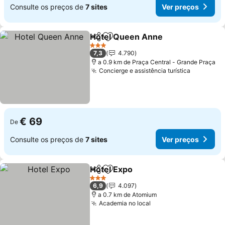
Consulte os preços de
7 sites
Ver preços
Hotel Queen Anne
Partilhar
Adicionar aos favoritos
3 Estrelas
7,3
4.790
a 0.9 km de Praça Central - Grande Praça
Concierge e assistência turística
€ 69
De
Consulte os preços de
7 sites
Ver preços
Hotel Expo
Partilhar
Adicionar aos favoritos
3 Estrelas
6,9
4.097
a 0.7 km de Atomium
Academia no local