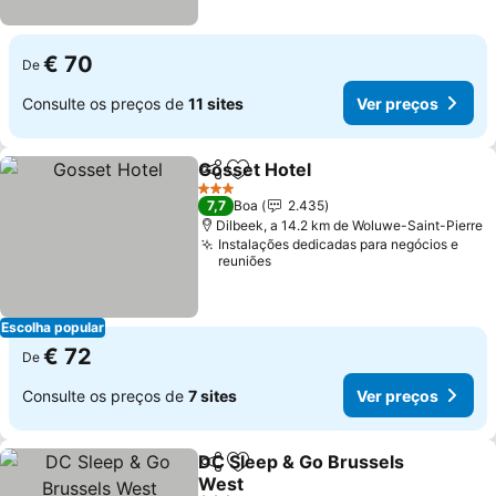
€ 70
De
Consulte os preços de
11 sites
Ver preços
Gosset Hotel
Partilhar
Adicionar aos favoritos
3 Estrelas
7,7
Boa
2.435
Dilbeek, a 14.2 km de Woluwe-Saint-Pierre
Instalações dedicadas para negócios e
reuniões
Escolha popular
€ 72
De
Consulte os preços de
7 sites
Ver preços
DC Sleep & Go Brussels
Partilhar
Adicionar aos favoritos
West