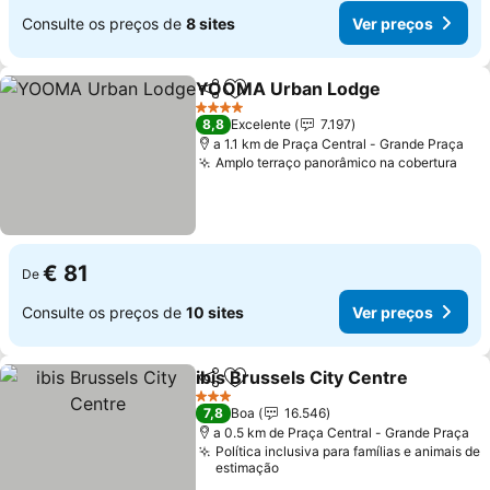
Consulte os preços de
8 sites
Ver preços
YOOMA Urban Lodge
Partilhar
Adicionar aos favoritos
4 Estrelas
8,8
Excelente
7.197
a 1.1 km de Praça Central - Grande Praça
Amplo terraço panorâmico na cobertura
€ 81
De
Consulte os preços de
10 sites
Ver preços
ibis Brussels City Centre
Partilhar
Adicionar aos favoritos
3 Estrelas
7,8
Boa
16.546
a 0.5 km de Praça Central - Grande Praça
Política inclusiva para famílias e animais de
estimação