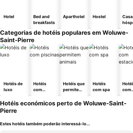
Hotel
Bed and
Aparthotel
Hostel
Casa
breakfasts
hósp
Categorias de hotéis populares em Woluwe-
Saint-Pierre
Hotéis de
Hotéis
Hotéis que
Hotéis
Hoté
luxo
com
permitem
com spa
com
piscinas
animais
esta
ment
Hotéis económicos perto de Woluwe-Saint-
Pierre
Estes hotéis também poderão interessá-lo...