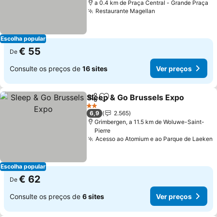
a 0.4 km de Praça Central - Grande Praça
Restaurante Magellan
Escolha popular
€ 55
De
Consulte os preços de
16 sites
Ver preços
Sleep & Go Brussels Expo
Partilhar
Adicionar aos favoritos
2 Estrelas
6,9
2.565
Grimbergen, a 11.5 km de Woluwe-Saint-
Pierre
Acesso ao Atomium e ao Parque de Laeken
Escolha popular
€ 62
De
Consulte os preços de
6 sites
Ver preços